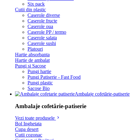
Six pack
Cutii din plastic
Caserole diverse
Caserole fructe
Caserole oua
Caserole PP / termo
Caserole salata
Caserole sushi
Platouri
Hartie absorbanta
Hartie de ambalat
Pungi si Sacose
Pungi hartie
Pungi Patiserie - Fast Food
Pungi plastic
Sacose Bio
Ambalaje cofetărie-patiserie
Ambalaje cofetărie-patiserie
Vezi toate produsele
Bol Inghetata
Cupa desert
Cutii cozonac