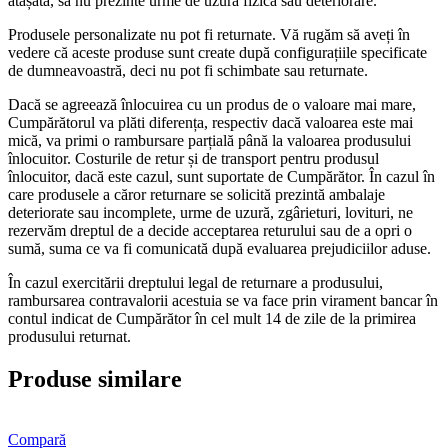
atașată, să nu prezinte urme de uzură fizică sau deteriorare.
Produsele personalizate nu pot fi returnate. Vă rugăm să aveți în
vedere că aceste produse sunt create după configurațiile specificate
de dumneavoastră, deci nu pot fi schimbate sau returnate.
Dacă se agreează înlocuirea cu un produs de o valoare mai mare,
Cumpărătorul va plăti diferența, respectiv dacă valoarea este mai
mică, va primi o rambursare parțială până la valoarea produsului
înlocuitor. Costurile de retur și de transport pentru produsul
înlocuitor, dacă este cazul, sunt suportate de Cumpărător. În cazul în
care produsele a căror returnare se solicită prezintă ambalaje
deteriorate sau incomplete, urme de uzură, zgârieturi, lovituri, ne
rezervăm dreptul de a decide acceptarea returului sau de a opri o
sumă, suma ce va fi comunicată după evaluarea prejudiciilor aduse.
În cazul exercitării dreptului legal de returnare a produsului,
rambursarea contravalorii acestuia se va face prin virament bancar în
contul indicat de Cumpărător în cel mult 14 de zile de la primirea
produsului returnat.
Produse similare
Compară