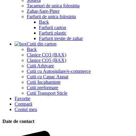
Sosiera
Tacamuri de unica folosinta
Zahar-Sare-Piper
Farfurii de unica folosinta
Back
Farfurii carton
Farfurii plastic
Farfurii trestie de zahar
Cutii din carton
Back
Clasice CO3 (BAX)
Clasice CO5 (BAX)
Cutii Arhivare
Cutii cu Autosigilare/e-commerce
Cutii cu Capac Atasat
Cutii Incaltaminte
Cutii preformare
Cutii Transport Sticle
Favorite
Compară
Contul meu
Date de contact