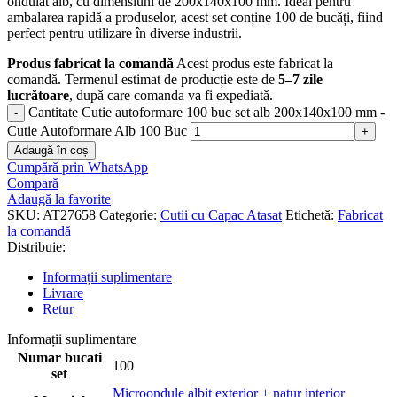
ondulat alb, cu dimensiuni de 200x140x100 mm. Ideal pentru
ambalarea rapidă a produselor, acest set conține 100 de bucăți, fiind
perfect pentru utilizare în diverse industrii.
Produs fabricat la comandă
Acest produs este fabricat la
comandă. Termenul estimat de producție este de
5–7 zile
lucrătoare
, după care comanda va fi expediată.
Cantitate Cutie autoformare 100 buc set alb 200x140x100 mm -
Cutie Autoformare Alb 100 Buc
Adaugă în coș
Cumpără prin WhatsApp
Compară
Adaugă la favorite
SKU:
AT27658
Categorie:
Cutii cu Capac Atasat
Etichetă:
Fabricat
la comandă
Distribuie:
Informații suplimentare
Livrare
Retur
Informații suplimentare
Numar bucati
100
set
Microondule albit exterior + natur interior