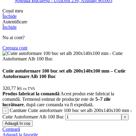
Șoseaua București - Urziceni 259, Afumați 901003
Coșul meu
Închide
Autentificare
Închide
Nu ai cont?
Creeaza cont
Cutie autoformare 100 buc set alb 200x140x100 mm – Cutie
Autoformare Alb 100 Buc
320,77
lei
cu TVA
Produs fabricat la comandă
Acest produs este fabricat la
comandă. Termenul estimat de producție este de
5–7 zile
lucrătoare
, după care comanda va fi expediată.
Cantitate Cutie autoformare 100 buc set alb 200x140x100 mm -
Cutie Autoformare Alb 100 Buc
Adaugă în coș
Compară
Adaugă la favorite