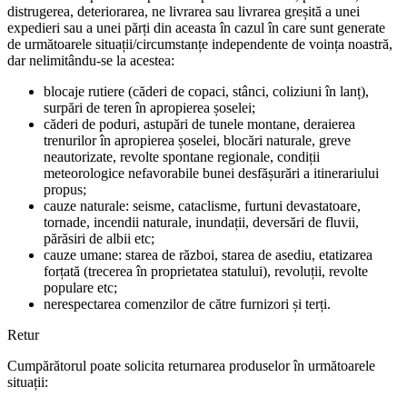
distrugerea, deteriorarea, ne livrarea sau livrarea greșită a unei
expedieri sau a unei părți din aceasta în cazul în care sunt generate
de următoarele situații/circumstanțe independente de voința noastră,
dar nelimitându-se la acestea:
blocaje rutiere (căderi de copaci, stânci, coliziuni în lanț),
surpări de teren în apropierea șoselei;
căderi de poduri, astupări de tunele montane, deraierea
trenurilor în apropierea șoselei, blocări naturale, greve
neautorizate, revolte spontane regionale, condiții
meteorologice nefavorabile bunei desfășurări a itinerariului
propus;
cauze naturale: seisme, cataclisme, furtuni devastatoare,
tornade, incendii naturale, inundații, deversări de fluvii,
părăsiri de albii etc;
cauze umane: starea de război, starea de asediu, etatizarea
forțată (trecerea în proprietatea statului), revoluții, revolte
populare etc;
nerespectarea comenzilor de către furnizori și terți.
Retur
Cumpărătorul poate solicita returnarea produselor în următoarele
situații: