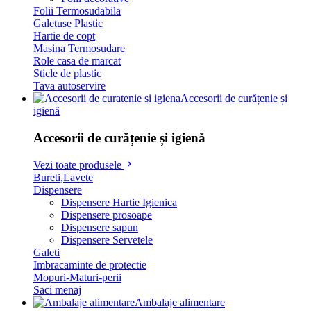
Folii Termosudabila
Galetuse Plastic
Hartie de copt
Masina Termosudare
Role casa de marcat
Sticle de plastic
Tava autoservire
Accesorii de curățenie și
igienă
Accesorii de curățenie și igienă
Vezi toate produsele
Bureti,Lavete
Dispensere
Dispensere Hartie Igienica
Dispensere prosoape
Dispensere sapun
Dispensere Servetele
Galeti
Imbracaminte de protectie
Mopuri-Maturi-perii
Saci menaj
Ambalaje alimentare