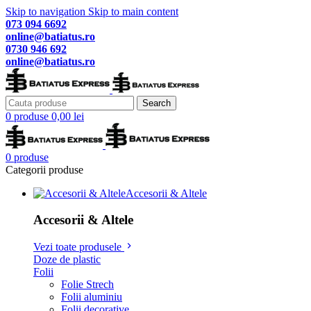
Skip to navigation
Skip to main content
073 094 6692
online@batiatus.ro
0730 946 692
online@batiatus.ro
Search
0
produse
0,00
lei
0
produse
Categorii produse
Accesorii & Altele
Accesorii & Altele
Vezi toate produsele
Doze de plastic
Folii
Folie Strech
Folii aluminiu
Folii decorative