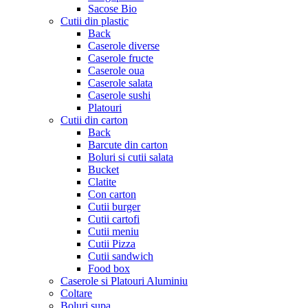
Sacose Bio
Cutii din plastic
Back
Caserole diverse
Caserole fructe
Caserole oua
Caserole salata
Caserole sushi
Platouri
Cutii din carton
Back
Barcute din carton
Boluri si cutii salata
Bucket
Clatite
Con carton
Cutii burger
Cutii cartofi
Cutii meniu
Cutii Pizza
Cutii sandwich
Food box
Caserole si Platouri Aluminiu
Coltare
Boluri supa