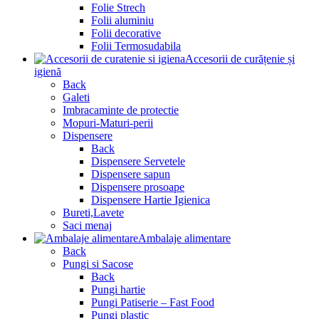
Folie Strech
Folii aluminiu
Folii decorative
Folii Termosudabila
Accesorii de curățenie și
igienă
Back
Galeti
Imbracaminte de protectie
Mopuri-Maturi-perii
Dispensere
Back
Dispensere Servetele
Dispensere sapun
Dispensere prosoape
Dispensere Hartie Igienica
Bureti,Lavete
Saci menaj
Ambalaje alimentare
Back
Pungi si Sacose
Back
Pungi hartie
Pungi Patiserie – Fast Food
Pungi plastic