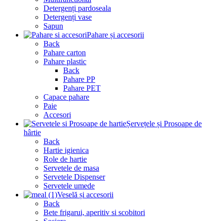
Detergenți pardoseala
Detergenți vase
Sapun
Pahare și accesorii
Back
Pahare carton
Pahare plastic
Back
Pahare PP
Pahare PET
Capace pahare
Paie
Accesori
Șervețele și Prosoape de
hârtie
Back
Hartie igienica
Role de hartie
Servetele de masa
Servetele Dispenser
Servetele umede
Veselă și accesorii
Back
Bete frigarui, aperitiv si scobitori