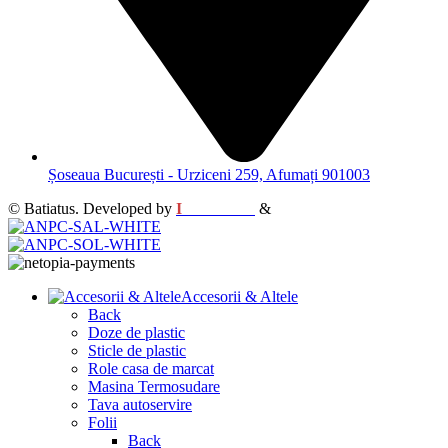
Șoseaua București - Urziceni 259, Afumați 901003
© Batiatus. Developed by
I
MCreative
&
WEBC
Accesorii & Altele
Back
Doze de plastic
Sticle de plastic
Role casa de marcat
Masina Termosudare
Tava autoservire
Folii
Back