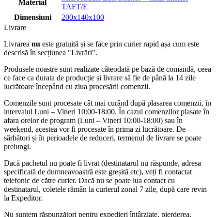
Material
TAFT/E
Dimensiuni
200x140x100
Livrare
Livrarea
nu
este gratuită și se face prin curier rapid așa cum este
descrisă în secțiunea "Livrări".
Produsele noastre sunt realizate câteodată pe bază de comandă, ceea
ce face ca durata de producție și livrare să fie de până la 14 zile
lucrătoare începând cu ziua procesării comenzii.
Comenzile sunt procesate cât mai curând după plasarea comenzii, în
intervalul Luni – Vineri 10:00-18:00. În cazul comenzilor plasate în
afara orelor de program (Luni – Vineri 10:00-18:00) sau în
weekend, acestea vor fi procesate în prima zi lucrătoare. De
sărbători și în perioadele de reduceri, termenul de livrare se poate
prelungi.
Dacă pachetul nu poate fi livrat (destinatarul nu răspunde, adresa
specificată de dumneavoastră este greșită etc), veți fi contactat
telefonic de către curier. Dacă nu se poate lua contact cu
destinatarul, coletele rămân la curierul zonal 7 zile, după care revin
la Expeditor.
Nu suntem răspunzători pentru expedieri întârziate, pierderea,