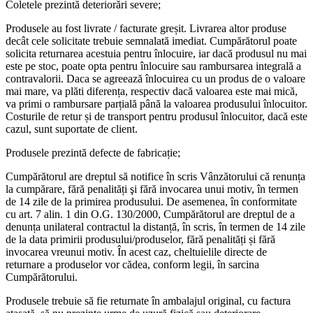
Coletele prezintă deteriorări severe;
Produsele au fost livrate / facturate greșit. Livrarea altor produse
decât cele solicitate trebuie semnalată imediat. Cumpărătorul poate
solicita returnarea acestuia pentru înlocuire, iar dacă produsul nu mai
este pe stoc, poate opta pentru înlocuire sau rambursarea integrală a
contravalorii. Daca se agreează înlocuirea cu un produs de o valoare
mai mare, va plăti diferența, respectiv dacă valoarea este mai mică,
va primi o rambursare parțială până la valoarea produsului înlocuitor.
Costurile de retur și de transport pentru produsul înlocuitor, dacă este
cazul, sunt suportate de client.
Produsele prezintă defecte de fabricație;
Cumpărătorul are dreptul să notifice în scris Vânzătorului că renunța
la cumpărare, fără penalități şi fără invocarea unui motiv, în termen
de 14 zile de la primirea produsului. De asemenea, în conformitate
cu art. 7 alin. 1 din O.G. 130/2000, Cumpărătorul are dreptul de a
denunța unilateral contractul la distanță, în scris, în termen de 14 zile
de la data primirii produsului/produselor, fără penalități și fără
invocarea vreunui motiv. În acest caz, cheltuielile directe de
returnare a produselor vor cădea, conform legii, în sarcina
Cumpărătorului.
Produsele trebuie să fie returnate în ambalajul original, cu factura