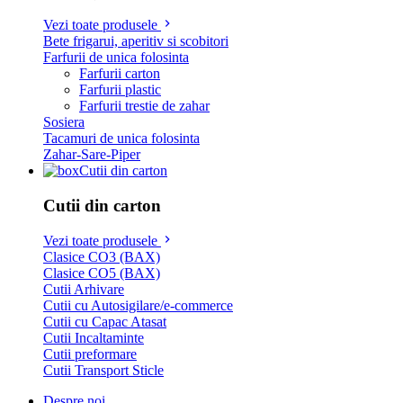
Vezi toate produsele
Bete frigarui, aperitiv si scobitori
Farfurii de unica folosinta
Farfurii carton
Farfurii plastic
Farfurii trestie de zahar
Sosiera
Tacamuri de unica folosinta
Zahar-Sare-Piper
Cutii din carton
Cutii din carton
Vezi toate produsele
Clasice CO3 (BAX)
Clasice CO5 (BAX)
Cutii Arhivare
Cutii cu Autosigilare/e-commerce
Cutii cu Capac Atasat
Cutii Incaltaminte
Cutii preformare
Cutii Transport Sticle
Despre noi