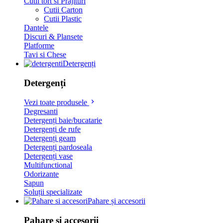
Cutii tort si Prajituri
Cutii Carton
Cutii Plastic
Dantele
Discuri & Plansete
Platforme
Tavi si Chese
Detergenți
Detergenți
Vezi toate produsele
Degresanti
Detergenți baie/bucatarie
Detergenți de rufe
Detergenți geam
Detergenți pardoseala
Detergenți vase
Multifunctional
Odorizante
Sapun
Soluții specializate
Pahare și accesorii
Pahare și accesorii