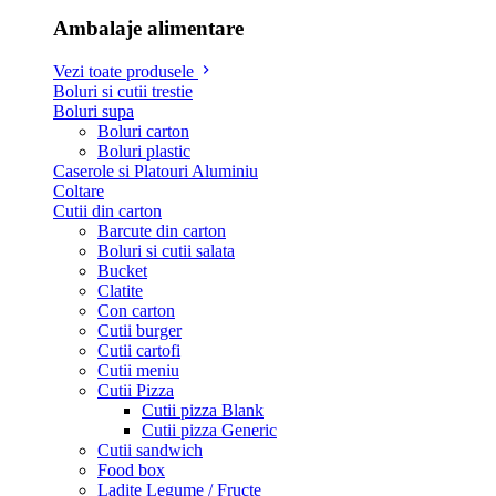
Ambalaje alimentare
Vezi toate produsele
Boluri si cutii trestie
Boluri supa
Boluri carton
Boluri plastic
Caserole si Platouri Aluminiu
Coltare
Cutii din carton
Barcute din carton
Boluri si cutii salata
Bucket
Clatite
Con carton
Cutii burger
Cutii cartofi
Cutii meniu
Cutii Pizza
Cutii pizza Blank
Cutii pizza Generic
Cutii sandwich
Food box
Ladite Legume / Fructe