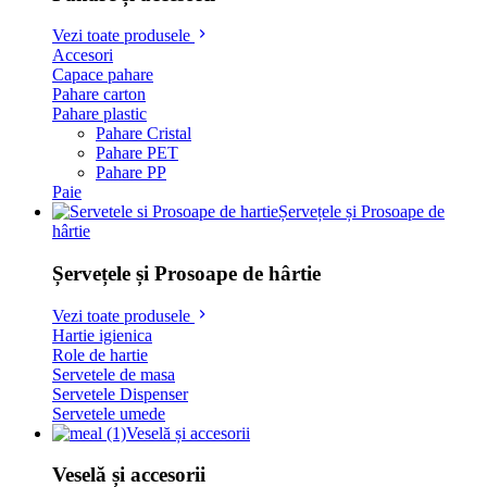
Vezi toate produsele
Accesori
Capace pahare
Pahare carton
Pahare plastic
Pahare Cristal
Pahare PET
Pahare PP
Paie
Șervețele și Prosoape de
hârtie
Șervețele și Prosoape de hârtie
Vezi toate produsele
Hartie igienica
Role de hartie
Servetele de masa
Servetele Dispenser
Servetele umede
Veselă și accesorii
Veselă și accesorii