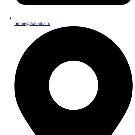
online@batiatus.ro