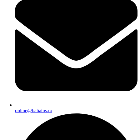
online@batiatus.ro