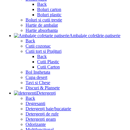
Back
Boluri carton
Boluri plastic
Boluri si cutii trestie
Hartie de ambalat
Hartie absorbanta
Ambalaje cofetărie-patiserie
Back
Cutii cozonac
Cutii tort si Prajituri
Back
Cutii Plastic
Cutii Carton
Bol Inghetata
Cupa desert
Tavi si Chese
Discuri & Plansete
Detergenți
Back
Degresanti
Detergenți baie/bucatarie
Detergenți de rufe
Detergenți geam
Odorizante
Multifunctional