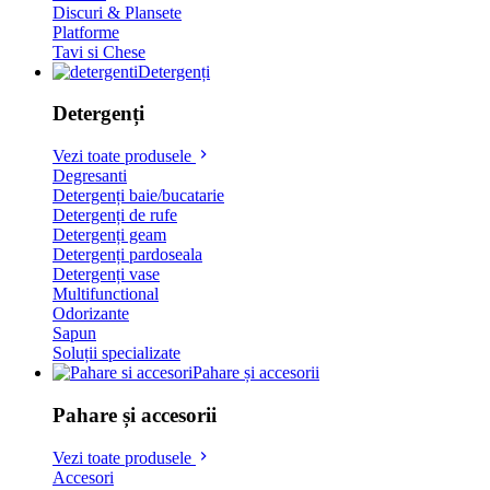
Discuri & Plansete
Platforme
Tavi si Chese
Detergenți
Detergenți
Vezi toate produsele
Degresanti
Detergenți baie/bucatarie
Detergenți de rufe
Detergenți geam
Detergenți pardoseala
Detergenți vase
Multifunctional
Odorizante
Sapun
Soluții specializate
Pahare și accesorii
Pahare și accesorii
Vezi toate produsele
Accesori