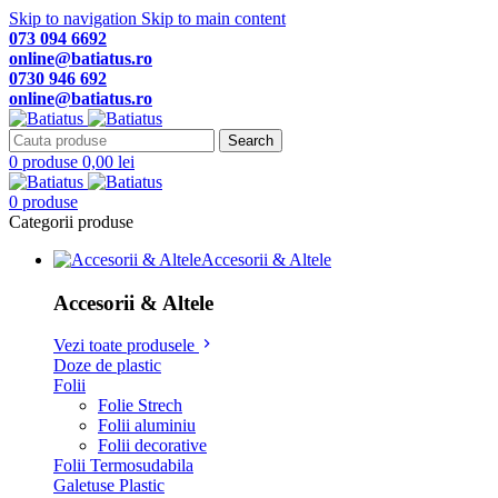
Skip to navigation
Skip to main content
073 094 6692
online@batiatus.ro
0730 946 692
online@batiatus.ro
Search
0
produse
0,00
lei
0
produse
Categorii produse
Accesorii & Altele
Accesorii & Altele
Vezi toate produsele
Doze de plastic
Folii
Folie Strech
Folii aluminiu
Folii decorative
Folii Termosudabila
Galetuse Plastic