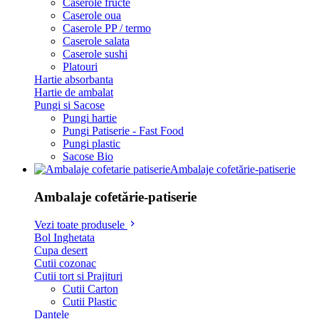
Caserole fructe
Caserole oua
Caserole PP / termo
Caserole salata
Caserole sushi
Platouri
Hartie absorbanta
Hartie de ambalat
Pungi si Sacose
Pungi hartie
Pungi Patiserie - Fast Food
Pungi plastic
Sacose Bio
Ambalaje cofetărie-patiserie
Ambalaje cofetărie-patiserie
Vezi toate produsele
Bol Inghetata
Cupa desert
Cutii cozonac
Cutii tort si Prajituri
Cutii Carton
Cutii Plastic
Dantele