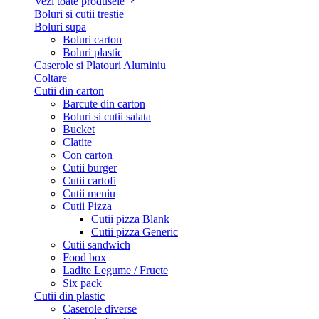
Vezi toate produsele
Boluri si cutii trestie
Boluri supa
Boluri carton
Boluri plastic
Caserole si Platouri Aluminiu
Coltare
Cutii din carton
Barcute din carton
Boluri si cutii salata
Bucket
Clatite
Con carton
Cutii burger
Cutii cartofi
Cutii meniu
Cutii Pizza
Cutii pizza Blank
Cutii pizza Generic
Cutii sandwich
Food box
Ladite Legume / Fructe
Six pack
Cutii din plastic
Caserole diverse