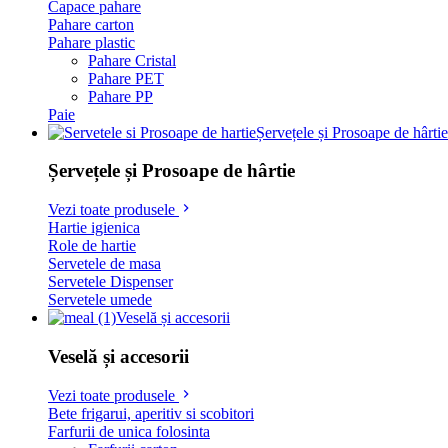
Capace pahare
Pahare carton
Pahare plastic
Pahare Cristal
Pahare PET
Pahare PP
Paie
Șervețele și Prosoape de hârtie
Șervețele și Prosoape de hârtie
Vezi toate produsele
Hartie igienica
Role de hartie
Servetele de masa
Servetele Dispenser
Servetele umede
Veselă și accesorii
Veselă și accesorii
Vezi toate produsele
Bete frigarui, aperitiv si scobitori
Farfurii de unica folosinta