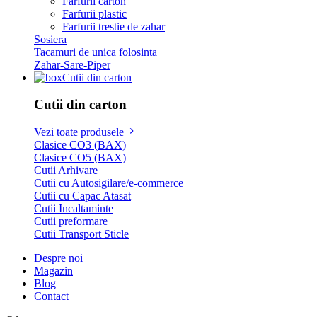
Farfurii carton
Farfurii plastic
Farfurii trestie de zahar
Sosiera
Tacamuri de unica folosinta
Zahar-Sare-Piper
Cutii din carton
Cutii din carton
Vezi toate produsele
Clasice CO3 (BAX)
Clasice CO5 (BAX)
Cutii Arhivare
Cutii cu Autosigilare/e-commerce
Cutii cu Capac Atasat
Cutii Incaltaminte
Cutii preformare
Cutii Transport Sticle
Despre noi
Magazin
Blog
Contact