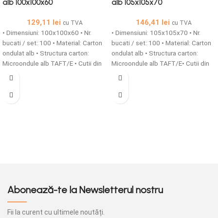
alb 100x100x60
alb 105x105x70
129,11
lei
146,41
lei
cu TVA
cu TVA
• Dimensiuni: 100x100x60 • Nr.
• Dimensiuni: 105x105x70 • Nr.
bucati / set: 100 • Material: Carton
bucati / set: 100 • Material: Carton
ondulat alb • Structura carton:
ondulat alb • Structura carton:
Microondule alb TAFT/E • Cutii din
Microondule alb TAFT/E• Cutii din
carton microondule cu o grosime
carton microondule cu o grosime
de 1,5 mm simple sau
de 1,5 mm simple sau
personalizate sunt solutia ideala
personalizate sunt solutia ideala
pentru ambalarea produselor tale!
pentru ambalarea produselor tale!
Abonează-te la Newsletterul nostru
Fii la curent cu ultimele noutăți.