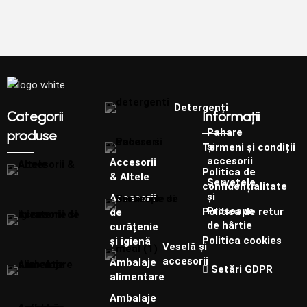
Detergenți
Categorii
Informații
Pahare
produse
și
Termeni și condiții
accesorii
Accesorii
Politica de
& Altele
Șervețele
confidențialitate
și
Accesorii
Prosoape
Politica de retur
de
de hârtie
curățenie
Politica cookies
și igienă
Veselă și
accesorii
Ambalaje
Setări GDPR
alimentare
Ambalaje