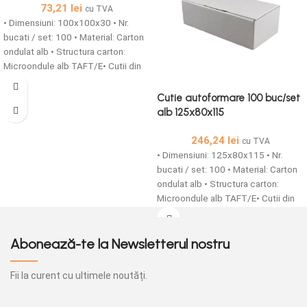
73,21
lei
cu TVA
• Dimensiuni: 100x100x30 • Nr.
bucati / set: 100 • Material: Carton
ondulat alb • Structura carton:
Microondule alb TAFT/E• Cutii din
carton microondule cu o grosime
de 1,5 mm simple sau
Cutie autoformare 100 buc/set
personalizate sunt solutia ideala
alb 125x80x115
pentru ambalarea produselor tale!
246,24
lei
cu TVA
• Dimensiuni: 125x80x115 • Nr.
bucati / set: 100 • Material: Carton
ondulat alb • Structura carton:
Microondule alb TAFT/E• Cutii din
carton microondule cu o grosime
de 1,5 mm simple sau
personalizate sunt solutia ideala
Abonează-te la Newsletterul nostru
pentru ambalarea produselor tale!
Fii la curent cu ultimele noutăți.