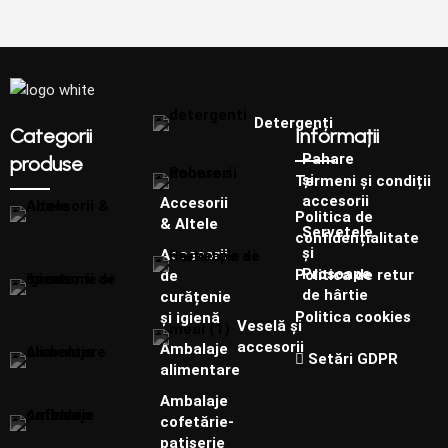
Detergenți
Categorii
Informații
Pahare
produse
și
Termeni și condiții
accesorii
Accesorii
Politica de
& Altele
Șervețele
confidențialitate
și
Accesorii
Prosoape
Politica de retur
de
de hârtie
curățenie
Politica cookies
și igienă
Veselă și
accesorii
Ambalaje
Setări GDPR
alimentare
Ambalaje
cofetărie-
patiserie