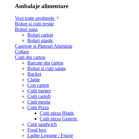
Ambalaje alimentare
Vezi toate produsele
Boluri si cutii trestie
Boluri supa
Boluri carton
Boluri plastic
Caserole si Platouri Aluminiu
Coltare
Cutii din carton
Barcute din carton
Boluri si cutii salata
Bucket
Clatite
Con carton
Cutii burger
Cutii cartofi
Cutii meniu
Cutii Pizza
Cutii pizza Blank
Cutii pizza Generic
Cutii sandwich
Food box
Ladite Legume / Fructe