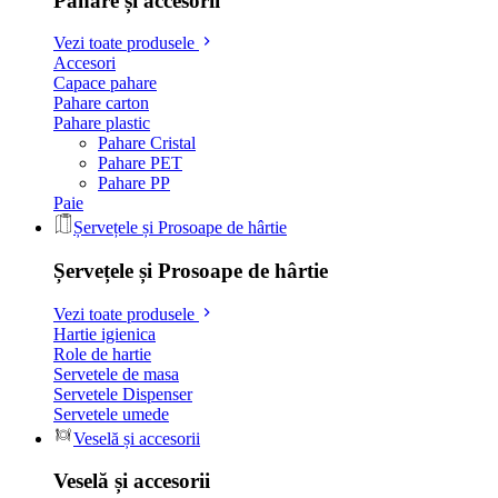
Pahare și accesorii
Vezi toate produsele
Accesori
Capace pahare
Pahare carton
Pahare plastic
Pahare Cristal
Pahare PET
Pahare PP
Paie
Șervețele și Prosoape de hârtie
Șervețele și Prosoape de hârtie
Vezi toate produsele
Hartie igienica
Role de hartie
Servetele de masa
Servetele Dispenser
Servetele umede
Veselă și accesorii
Veselă și accesorii