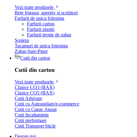
Vezi toate produsele
Bete frigarui, aperitiv si scobitori
Farfurii de unica folosinta
Farfurii carton
Farfurii plastic
Farfurii trestie de zahar
Sosiera
Tacamuri de unica folosinta
Zahar-Sare-Piper
Cutii din carton
Cutii din carton
Vezi toate produsele
Clasice CO3 (BAX)
Clasice CO5 (BAX)
Cutii Arhivare
Cutii cu Autosigilare/e-commerce
Cutii cu Capac Atasat
Cutii Incaltaminte
Cutii preformare
Cutii Transport Sticle
Despre noi