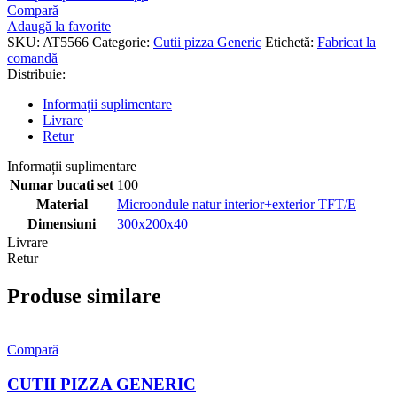
Compară
Adaugă la favorite
SKU:
AT5566
Categorie:
Cutii pizza Generic
Etichetă:
Fabricat la
comandă
Distribuie:
Informații suplimentare
Livrare
Retur
Informații suplimentare
Numar bucati set
100
Material
Microondule natur interior+exterior TFT/E
Dimensiuni
300x200x40
Livrare
Retur
Produse similare
Compară
CUTII PIZZA GENERIC