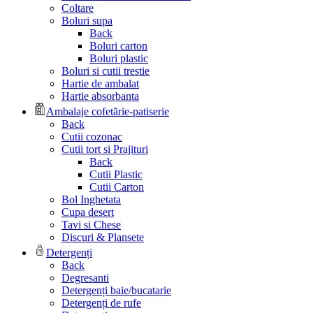
Coltare
Boluri supa
Back
Boluri carton
Boluri plastic
Boluri si cutii trestie
Hartie de ambalat
Hartie absorbanta
Ambalaje cofetărie-patiserie
Back
Cutii cozonac
Cutii tort si Prajituri
Back
Cutii Plastic
Cutii Carton
Bol Inghetata
Cupa desert
Tavi si Chese
Discuri & Plansete
Detergenți
Back
Degresanti
Detergenți baie/bucatarie
Detergenți de rufe