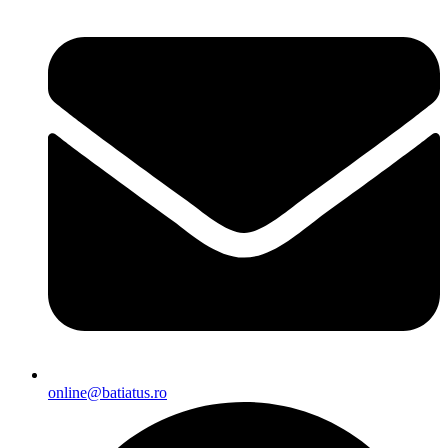
online@batiatus.ro