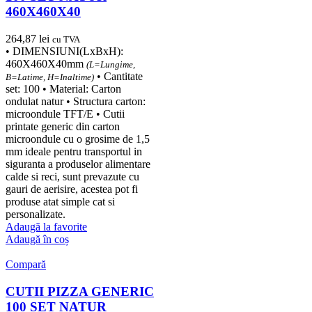
460X460X40
264,87
lei
cu TVA
• DIMENSIUNI(LxBxH):
460X460X40mm
(L=Lungime,
• Cantitate
B=Latime, H=Inaltime)
set: 100 • Material: Carton
ondulat natur • Structura carton:
microondule TFT/E • Cutii
printate generic din carton
microondule cu o grosime de 1,5
mm ideale pentru transportul in
siguranta a produselor alimentare
calde si reci, sunt prevazute cu
gauri de aerisire, acestea pot fi
produse atat simple cat si
personalizate.
Adaugă la favorite
Adaugă în coș
Compară
CUTII PIZZA GENERIC
100 SET NATUR