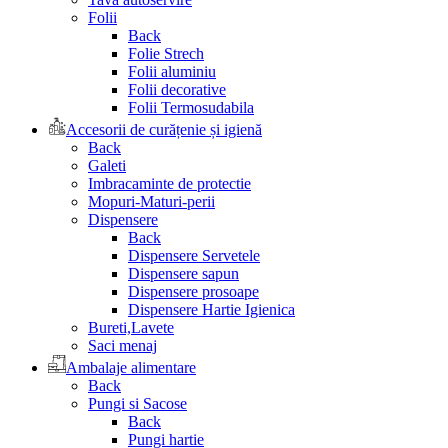
Folii
Back
Folie Strech
Folii aluminiu
Folii decorative
Folii Termosudabila
Accesorii de curățenie și igienă
Back
Galeti
Imbracaminte de protectie
Mopuri-Maturi-perii
Dispensere
Back
Dispensere Servetele
Dispensere sapun
Dispensere prosoape
Dispensere Hartie Igienica
Bureti,Lavete
Saci menaj
Ambalaje alimentare
Back
Pungi si Sacose
Back
Pungi hartie