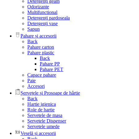
Detergenți geam
Odorizante
Multifunctional
Detergenți pardoseala
Detergenți vase
Sapun
Pahare și accesorii
Back
Pahare carton
Pahare plastic
Back
Pahare PP
Pahare PET
Capace pahare
Paie
Accesori
Șervețele și Prosoape de hârtie
Back
Hartie igienica
Role de hartie
Servetele de masa
Servetele Dispenser
Servetele umede
Veselă și accesorii
Back