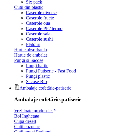
Six pack
Cutii din plastic
Caserole diverse
Caserole fructe
Caserole oua
Caserole PP / termo
Caserole salata
Caserole sushi
Platouri
Hartie absorbanta
Hartie de ambalat
Pungi si Sacose
Pungi hartie
Pungi Patiserie - Fast Food
Pungi plastic
Sacose Bio
Ambalaje cofetărie-patiserie
Ambalaje cofetărie-patiserie
Vezi toate produsele
Bol Inghetata
Cupa desert
Cutii cozonac
Cutii tort si Prajituri