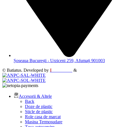
Șoseaua București - Urziceni 259, Afumați 901003
© Batiatus. Developed by
I
MCreative
&
WEBC
Accesorii & Altele
Back
Doze de plastic
Sticle de plastic
Role casa de marcat
Masina Termosudare
Tava autoservire