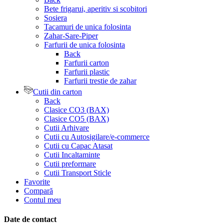
Bete frigarui, aperitiv si scobitori
Sosiera
Tacamuri de unica folosinta
Zahar-Sare-Piper
Farfurii de unica folosinta
Back
Farfurii carton
Farfurii plastic
Farfurii trestie de zahar
Cutii din carton
Back
Clasice CO3 (BAX)
Clasice CO5 (BAX)
Cutii Arhivare
Cutii cu Autosigilare/e-commerce
Cutii cu Capac Atasat
Cutii Incaltaminte
Cutii preformare
Cutii Transport Sticle
Favorite
Compară
Contul meu
Date de contact