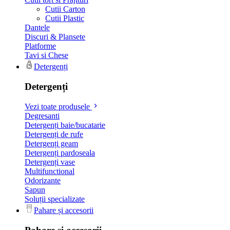
Cutii Carton
Cutii Plastic
Dantele
Discuri & Plansete
Platforme
Tavi si Chese
Detergenți
Detergenți
Vezi toate produsele
Degresanti
Detergenți baie/bucatarie
Detergenți de rufe
Detergenți geam
Detergenți pardoseala
Detergenți vase
Multifunctional
Odorizante
Sapun
Soluții specializate
Pahare și accesorii