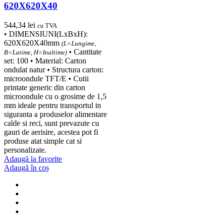
620X620X40
544,34
lei
cu TVA
• DIMENSIUNI(LxBxH):
620X620X40mm
(L=Lungime,
• Cantitate
B=Latime, H=Inaltime)
set: 100 • Material: Carton
ondulat natur • Structura carton:
microondule TFT/E • Cutii
printate generic din carton
microondule cu o grosime de 1,5
mm ideale pentru transportul in
siguranta a produselor alimentare
calde si reci, sunt prevazute cu
gauri de aerisire, acestea pot fi
produse atat simple cat si
personalizate.
Adaugă la favorite
Adaugă în coș