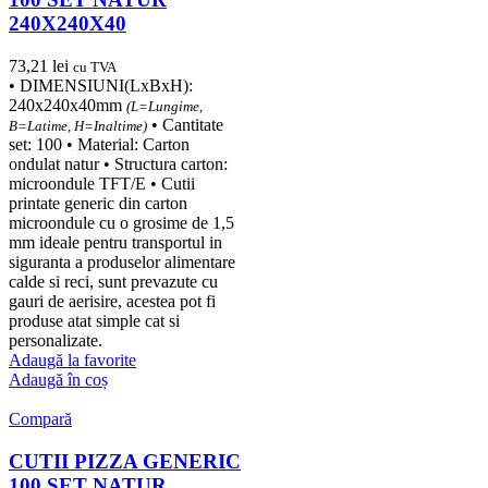
240X240X40
73,21
lei
cu TVA
• DIMENSIUNI(LxBxH):
240x240x40mm
(L=Lungime,
• Cantitate
B=Latime, H=Inaltime)
set: 100 • Material: Carton
ondulat natur • Structura carton:
microondule TFT/E • Cutii
printate generic din carton
microondule cu o grosime de 1,5
mm ideale pentru transportul in
siguranta a produselor alimentare
calde si reci, sunt prevazute cu
gauri de aerisire, acestea pot fi
produse atat simple cat si
personalizate.
Adaugă la favorite
Adaugă în coș
Compară
CUTII PIZZA GENERIC
100 SET NATUR