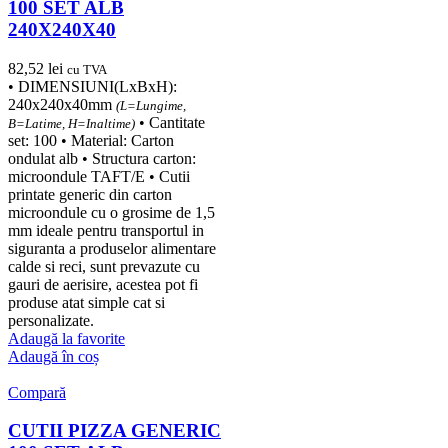
100 SET ALB
240X240X40
82,52
lei
cu TVA
• DIMENSIUNI(LxBxH):
240x240x40mm
(L=Lungime,
• Cantitate
B=Latime, H=Inaltime)
set: 100 • Material: Carton
ondulat alb • Structura carton:
microondule TAFT/E • Cutii
printate generic din carton
microondule cu o grosime de 1,5
mm ideale pentru transportul in
siguranta a produselor alimentare
calde si reci, sunt prevazute cu
gauri de aerisire, acestea pot fi
produse atat simple cat si
personalizate.
Adaugă la favorite
Adaugă în coș
Compară
CUTII PIZZA GENERIC