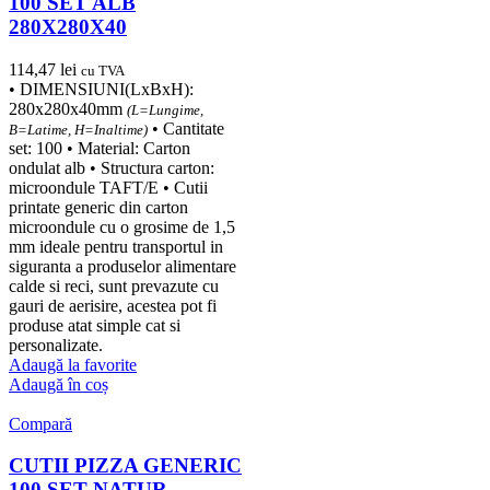
100 SET ALB
280X280X40
114,47
lei
cu TVA
• DIMENSIUNI(LxBxH):
280x280x40mm
(L=Lungime,
• Cantitate
B=Latime, H=Inaltime)
set: 100 • Material: Carton
ondulat alb • Structura carton:
microondule TAFT/E • Cutii
printate generic din carton
microondule cu o grosime de 1,5
mm ideale pentru transportul in
siguranta a produselor alimentare
calde si reci, sunt prevazute cu
gauri de aerisire, acestea pot fi
produse atat simple cat si
personalizate.
Adaugă la favorite
Adaugă în coș
Compară
CUTII PIZZA GENERIC
100 SET NATUR