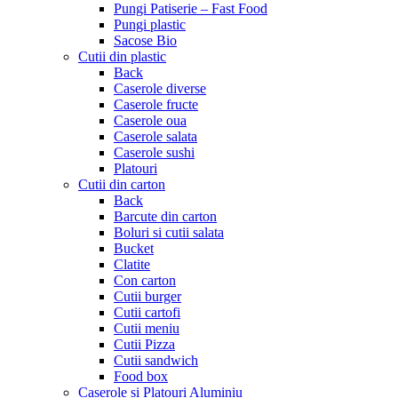
Pungi Patiserie – Fast Food
Pungi plastic
Sacose Bio
Cutii din plastic
Back
Caserole diverse
Caserole fructe
Caserole oua
Caserole salata
Caserole sushi
Platouri
Cutii din carton
Back
Barcute din carton
Boluri si cutii salata
Bucket
Clatite
Con carton
Cutii burger
Cutii cartofi
Cutii meniu
Cutii Pizza
Cutii sandwich
Food box
Caserole si Platouri Aluminiu