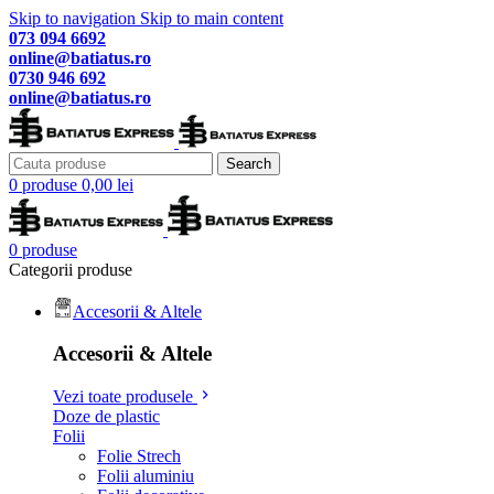
Skip to navigation
Skip to main content
073 094 6692
online@batiatus.ro
0730 946 692
online@batiatus.ro
Search
0
produse
0,00
lei
0
produse
Categorii produse
Accesorii & Altele
Accesorii & Altele
Vezi toate produsele
Doze de plastic
Folii
Folie Strech
Folii aluminiu