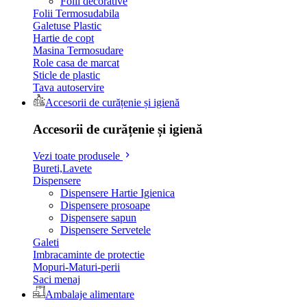
Folii decorative
Folii Termosudabila
Galetuse Plastic
Hartie de copt
Masina Termosudare
Role casa de marcat
Sticle de plastic
Tava autoservire
Accesorii de curățenie și igienă
Accesorii de curățenie și igienă
Vezi toate produsele
Bureti,Lavete
Dispensere
Dispensere Hartie Igienica
Dispensere prosoape
Dispensere sapun
Dispensere Servetele
Galeti
Imbracaminte de protectie
Mopuri-Maturi-perii
Saci menaj
Ambalaje alimentare