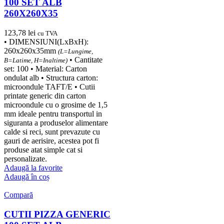
100 SET ALB
260X260X35
123,78
lei
cu TVA
• DIMENSIUNI(LxBxH):
260x260x35mm
(L=Lungime,
• Cantitate
B=Latime, H=Inaltime)
set: 100 • Material: Carton
ondulat alb • Structura carton:
microondule TAFT/E • Cutii
printate generic din carton
microondule cu o grosime de 1,5
mm ideale pentru transportul in
siguranta a produselor alimentare
calde si reci, sunt prevazute cu
gauri de aerisire, acestea pot fi
produse atat simple cat si
personalizate.
Adaugă la favorite
Adaugă în coș
Compară
CUTII PIZZA GENERIC