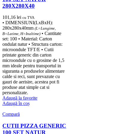
280X280X40
101,16
lei
cu TVA
• DIMENSIUNI(LxBxH):
280x280x40mm
(L=Lungime,
• Cantitate
B=Latime, H=Inaltime)
set: 100 • Material: Carton
ondulat natur • Structura carton:
microondule TFT/E • Cutii
printate generic din carton
microondule cu o grosime de 1,5
mm ideale pentru transportul in
siguranta a produselor alimentare
calde si reci, sunt prevazute cu
gauri de aerisire, acestea pot fi
produse atat simple cat si
personalizate.
Adaugă la favorite
Adaugă în coș
Compară
CUTII PIZZA GENERIC
100 SET NATUR