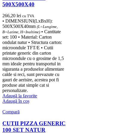
500X500X40
266,20
lei
cu TVA
• DIMENSIUNI(LxBxH):
500X500X40mm
(L=Lungime,
• Cantitate
B=Latime, H=Inaltime)
set: 100 • Material: Carton
ondulat natur • Structura carton:
microondule TFT/E • Cutii
printate generic din carton
microondule cu o grosime de 1,5
mm ideale pentru transportul in
siguranta a produselor alimentare
calde si reci, sunt prevazute cu
gauri de aerisire, acestea pot fi
produse atat simple cat si
personalizate.
Adaugă la favorite
Adaugă în coș
Compară
CUTII PIZZA GENERIC
100 SET NATUR