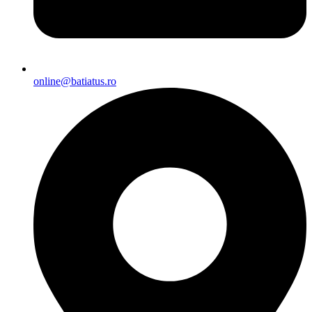
online@batiatus.ro