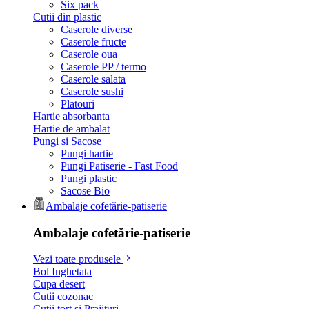
Six pack
Cutii din plastic
Caserole diverse
Caserole fructe
Caserole oua
Caserole PP / termo
Caserole salata
Caserole sushi
Platouri
Hartie absorbanta
Hartie de ambalat
Pungi si Sacose
Pungi hartie
Pungi Patiserie - Fast Food
Pungi plastic
Sacose Bio
Ambalaje cofetărie-patiserie
Ambalaje cofetărie-patiserie
Vezi toate produsele
Bol Inghetata
Cupa desert
Cutii cozonac
Cutii tort si Prajituri