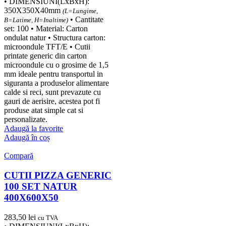
• DIMENSIUNI(LxBxH):
350X350X40mm
(L=Lungime,
• Cantitate
B=Latime, H=Inaltime)
set: 100 • Material: Carton
ondulat natur • Structura carton:
microondule TFT/E • Cutii
printate generic din carton
microondule cu o grosime de 1,5
mm ideale pentru transportul in
siguranta a produselor alimentare
calde si reci, sunt prevazute cu
gauri de aerisire, acestea pot fi
produse atat simple cat si
personalizate.
Adaugă la favorite
Adaugă în coș
Compară
CUTII PIZZA GENERIC
100 SET NATUR
400X600X50
283,50
lei
cu TVA