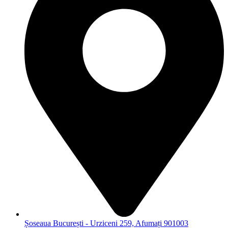
Șoseaua București - Urziceni 259, Afumați 901003