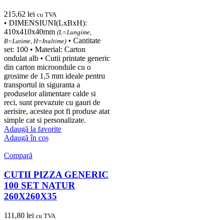
215,62
lei
cu TVA
• DIMENSIUNI(LxBxH):
410x410x40mm
(L=Lungime,
• Cantitate
B=Latime, H=Inaltime)
set: 100 • Material: Carton
ondulat alb • Cutii printate generic
din carton microondule cu o
grosime de 1,5 mm ideale pentru
transportul in siguranta a
produselor alimentare calde si
reci, sunt prevazute cu gauri de
aerisire, acestea pot fi produse atat
simple cat si personalizate.
Adaugă la favorite
Adaugă în coș
Compară
CUTII PIZZA GENERIC
100 SET NATUR
260X260X35
111,80
lei
cu TVA