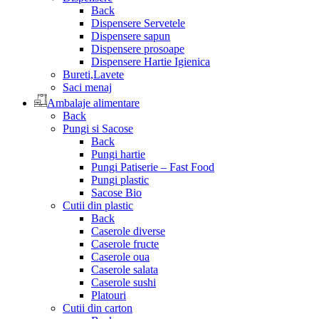
Back
Dispensere Servetele
Dispensere sapun
Dispensere prosoape
Dispensere Hartie Igienica
Bureti,Lavete
Saci menaj
Ambalaje alimentare
Back
Pungi si Sacose
Back
Pungi hartie
Pungi Patiserie – Fast Food
Pungi plastic
Sacose Bio
Cutii din plastic
Back
Caserole diverse
Caserole fructe
Caserole oua
Caserole salata
Caserole sushi
Platouri
Cutii din carton