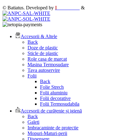
© Batiatus. Developed by
I
MCreative
&
WEBC
Accesorii & Altele
Back
Doze de plastic
Sticle de plastic
Role casa de marcat
Masina Termosudare
Tava autoservire
Folii
Back
Folie Strech
Folii aluminiu
Folii decorative
Folii Termosudabila
Accesorii de curățenie și igienă
Back
Galeti
Imbracaminte de protectie
Mopuri-Maturi-perii
Dispensere