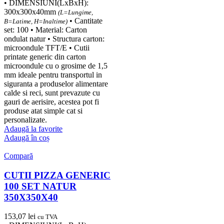
• DIMENSIUNI(LxBxH):
300x300x40mm
(L=Lungime,
• Cantitate
B=Latime, H=Inaltime)
set: 100 • Material: Carton
ondulat natur • Structura carton:
microondule TFT/E • Cutii
printate generic din carton
microondule cu o grosime de 1,5
mm ideale pentru transportul in
siguranta a produselor alimentare
calde si reci, sunt prevazute cu
gauri de aerisire, acestea pot fi
produse atat simple cat si
personalizate.
Adaugă la favorite
Adaugă în coș
Compară
CUTII PIZZA GENERIC
100 SET NATUR
350X350X40
153,07
lei
cu TVA