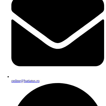
online@batiatus.ro