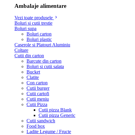
Ambalaje alimentare
Vezi toate produsele
Boluri si cutii trestie
Boluri supa
Boluri carton
Boluri plastic
Caserole si Platouri Aluminiu
Coltare
Cutii din carton
Barcute din carton
Boluri si cutii salata
Bucket
Clatite
Con carton
Cutii burger
Cutii cartofi
Cutii meniu
Cutii Pizza
Cutii pizza Blank
Cutii pizza Generic
Cutii sandwich
Food box
Ladite Legume / Fructe