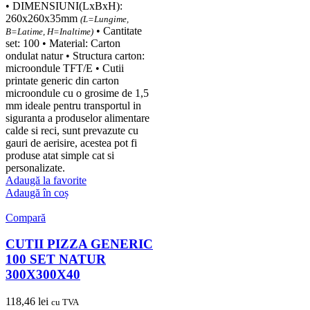
• DIMENSIUNI(LxBxH):
260x260x35mm
(L=Lungime,
• Cantitate
B=Latime, H=Inaltime)
set: 100 • Material: Carton
ondulat natur • Structura carton:
microondule TFT/E • Cutii
printate generic din carton
microondule cu o grosime de 1,5
mm ideale pentru transportul in
siguranta a produselor alimentare
calde si reci, sunt prevazute cu
gauri de aerisire, acestea pot fi
produse atat simple cat si
personalizate.
Adaugă la favorite
Adaugă în coș
Compară
CUTII PIZZA GENERIC
100 SET NATUR
300X300X40
118,46
lei
cu TVA