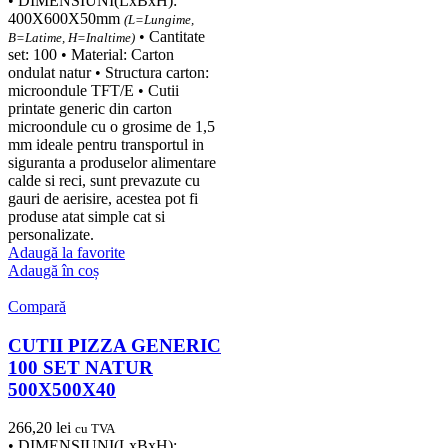
• DIMENSIUNI(LxBxH):
400X600X50mm
(L=Lungime,
• Cantitate
B=Latime, H=Inaltime)
set: 100 • Material: Carton
ondulat natur • Structura carton:
microondule TFT/E • Cutii
printate generic din carton
microondule cu o grosime de 1,5
mm ideale pentru transportul in
siguranta a produselor alimentare
calde si reci, sunt prevazute cu
gauri de aerisire, acestea pot fi
produse atat simple cat si
personalizate.
Adaugă la favorite
Adaugă în coș
Compară
CUTII PIZZA GENERIC
100 SET NATUR
500X500X40
266,20
lei
cu TVA
• DIMENSIUNI(LxBxH):