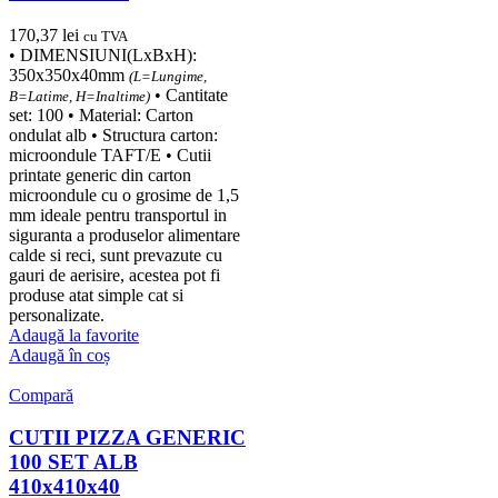
170,37
lei
cu TVA
• DIMENSIUNI(LxBxH):
350x350x40mm
(L=Lungime,
• Cantitate
B=Latime, H=Inaltime)
set: 100 • Material: Carton
ondulat alb • Structura carton:
microondule TAFT/E • Cutii
printate generic din carton
microondule cu o grosime de 1,5
mm ideale pentru transportul in
siguranta a produselor alimentare
calde si reci, sunt prevazute cu
gauri de aerisire, acestea pot fi
produse atat simple cat si
personalizate.
Adaugă la favorite
Adaugă în coș
Compară
CUTII PIZZA GENERIC
100 SET ALB
410x410x40