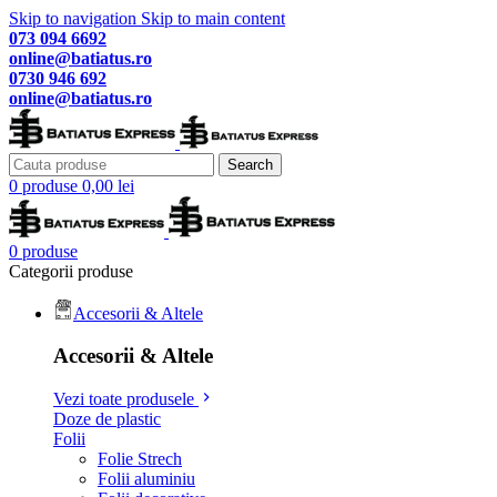
Skip to navigation
Skip to main content
073 094 6692
online@batiatus.ro
0730 946 692
online@batiatus.ro
Search
0
produse
0,00
lei
0
produse
Categorii produse
Accesorii & Altele
Accesorii & Altele
Vezi toate produsele
Doze de plastic
Folii
Folie Strech
Folii aluminiu