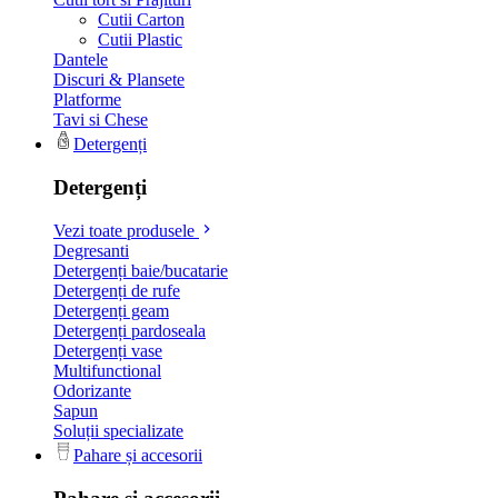
Cutii Carton
Cutii Plastic
Dantele
Discuri & Plansete
Platforme
Tavi si Chese
Detergenți
Detergenți
Vezi toate produsele
Degresanti
Detergenți baie/bucatarie
Detergenți de rufe
Detergenți geam
Detergenți pardoseala
Detergenți vase
Multifunctional
Odorizante
Sapun
Soluții specializate
Pahare și accesorii