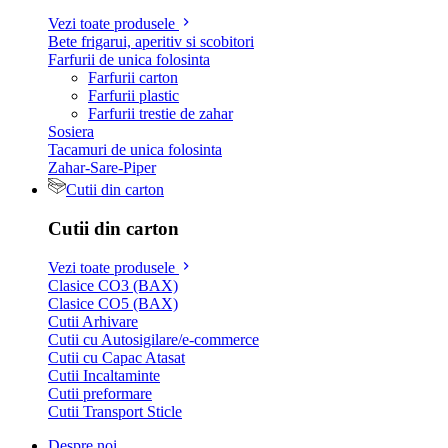
Vezi toate produsele
Bete frigarui, aperitiv si scobitori
Farfurii de unica folosinta
Farfurii carton
Farfurii plastic
Farfurii trestie de zahar
Sosiera
Tacamuri de unica folosinta
Zahar-Sare-Piper
Cutii din carton
Cutii din carton
Vezi toate produsele
Clasice CO3 (BAX)
Clasice CO5 (BAX)
Cutii Arhivare
Cutii cu Autosigilare/e-commerce
Cutii cu Capac Atasat
Cutii Incaltaminte
Cutii preformare
Cutii Transport Sticle
Despre noi