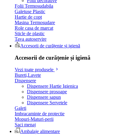
Folii decorative
Folii Termosudabila
Galetuse Plastic
Hartie de copt
Masina Termosudare
Role casa de marcat
Sticle de plastic
Tava autoservire
Accesorii de curățenie și igienă
Accesorii de curățenie și igienă
Vezi toate produsele
Bureti,Lavete
Dispensere
Dispensere Hartie Igienica
Dispensere prosoape
Dispensere sapun
Dispensere Servetele
Galeti
Imbracaminte de protectie
Mopuri-Maturi-perii
Saci menaj
Ambalaje alimentare