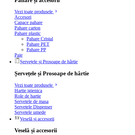
Pahare și accesorii
Vezi toate produsele
Accesori
Capace pahare
Pahare carton
Pahare plastic
Pahare Cristal
Pahare PET
Pahare PP
Paie
Șervețele și Prosoape de hârtie
Șervețele și Prosoape de hârtie
Vezi toate produsele
Hartie igienica
Role de hartie
Servetele de masa
Servetele Dispenser
Servetele umede
Veselă și accesorii
Veselă și accesorii