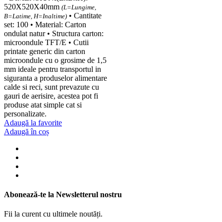
520X520X40mm
(L=Lungime,
• Cantitate
B=Latime, H=Inaltime)
set: 100 • Material: Carton
ondulat natur • Structura carton:
microondule TFT/E • Cutii
printate generic din carton
microondule cu o grosime de 1,5
mm ideale pentru transportul in
siguranta a produselor alimentare
calde si reci, sunt prevazute cu
gauri de aerisire, acestea pot fi
produse atat simple cat si
personalizate.
Adaugă la favorite
Adaugă în coș
Abonează-te la Newsletterul nostru
Fii la curent cu ultimele noutăți.