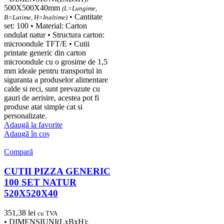
500X500X40mm
(L=Lungime,
• Cantitate
B=Latime, H=Inaltime)
set: 100 • Material: Carton
ondulat natur • Structura carton:
microondule TFT/E • Cutii
printate generic din carton
microondule cu o grosime de 1,5
mm ideale pentru transportul in
siguranta a produselor alimentare
calde si reci, sunt prevazute cu
gauri de aerisire, acestea pot fi
produse atat simple cat si
personalizate.
Adaugă la favorite
Adaugă în coș
Compară
CUTII PIZZA GENERIC
100 SET NATUR
520X520X40
351,38
lei
cu TVA
• DIMENSIUNI(LxBxH):