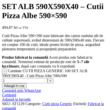
SET ALB 590X590X40 – Cutii
Pizza Albe 590×590
494,87
lei
cu TVA
Cutii Pizza Albe 590×590 sunt fabricate din carton ondulat alb de
calitate superioară, având dimensiuni de 590x590x40 mm. Fiecare
set conține 100 de cutii, ideale pentru livrări de pizza, asigurând
păstrarea temperaturii și prospețimii preparatelor.
Produs fabricat la comandă
Acest produs este fabricat la
comandă. Termenul estimat de producție este de
5–7 zile
lucrătoare
, după care comanda va fi expediată.
Cantitate CUTII PIZZA GENERIC 100 SET ALB
590X590X40 - Cutii Pizza Albe 590x590
Adaugă în coș
Cumpără prin WhatsApp
Compară
Adaugă la favorite
SKU:
AT1129
Categorie:
Cutii pizza Generic
Etichetă:
Fabricat la
comandă