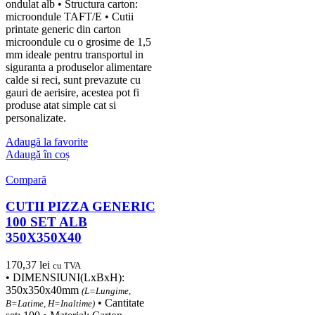
ondulat alb • Structura carton:
microondule TAFT/E • Cutii
printate generic din carton
microondule cu o grosime de 1,5
mm ideale pentru transportul in
siguranta a produselor alimentare
calde si reci, sunt prevazute cu
gauri de aerisire, acestea pot fi
produse atat simple cat si
personalizate.
Adaugă la favorite
Adaugă în coș
Compară
CUTII PIZZA GENERIC
100 SET ALB
350X350X40
170,37
lei
cu TVA
• DIMENSIUNI(LxBxH):
350x350x40mm
(L=Lungime,
• Cantitate
B=Latime, H=Inaltime)