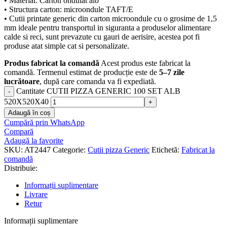
• Material: Carton ondulat alb
• Structura carton: microondule TAFT/E
• Cutii printate generic din carton microondule cu o grosime de 1,5
mm ideale pentru transportul in siguranta a produselor alimentare
calde si reci, sunt prevazute cu gauri de aerisire, acestea pot fi
produse atat simple cat si personalizate.
Produs fabricat la comandă
Acest produs este fabricat la
comandă. Termenul estimat de producție este de
5–7 zile
lucrătoare
, după care comanda va fi expediată.
Cantitate CUTII PIZZA GENERIC 100 SET ALB
520X520X40
Adaugă în coș
Cumpără prin WhatsApp
Compară
Adaugă la favorite
SKU:
AT2447
Categorie:
Cutii pizza Generic
Etichetă:
Fabricat la
comandă
Distribuie:
Informații suplimentare
Livrare
Retur
Informații suplimentare