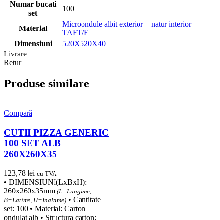
Numar bucati
100
set
Microondule albit exterior + natur interior
Material
TAFT/E
Dimensiuni
520X520X40
Livrare
Retur
Produse similare
Compară
CUTII PIZZA GENERIC
100 SET ALB
260X260X35
123,78
lei
cu TVA
• DIMENSIUNI(LxBxH):
260x260x35mm
(L=Lungime,
• Cantitate
B=Latime, H=Inaltime)
set: 100 • Material: Carton
ondulat alb • Structura carton: