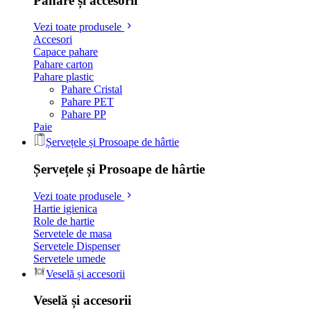
Pahare și accesorii
Vezi toate produsele
Accesori
Capace pahare
Pahare carton
Pahare plastic
Pahare Cristal
Pahare PET
Pahare PP
Paie
Șervețele și Prosoape de hârtie
Șervețele și Prosoape de hârtie
Vezi toate produsele
Hartie igienica
Role de hartie
Servetele de masa
Servetele Dispenser
Servetele umede
Veselă și accesorii
Veselă și accesorii