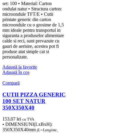
set: 100 • Material: Carton
ondulat natur • Structura carton:
microondule TFT/E • Cutii
printate generic din carton
microondule cu o grosime de 1,5
mm ideale pentru transportul in
siguranta a produselor alimentare
calde si reci, sunt prevazute cu
gauri de aerisire, acestea pot fi
produse atat simple cat si
personalizate.
Adaugă la favorite
Adaugă în coș
Compară
CUTII PIZZA GENERIC
100 SET NATUR
350X350X40
153,07
lei
cu TVA
• DIMENSIUNI(LxBxH):
350X350X40mm
(L=Lungime,