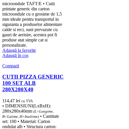
microondule TAFT/E • Cutii
printate generic din carton
microondule cu o grosime de 1,5
mm ideale pentru transportul in
siguranta a produselor alimentare
calde si reci, sunt prevazute cu
gauri de aerisire, acestea pot fi
produse atat simple cat si
personalizate.
Adaugă la favorite
Adaugă în coș
Compară
CUTII PIZZA GENERIC
100 SET ALB
280X280X40
114,47
lei
cu TVA
• DIMENSIUNI(LxBxH):
280x280x40mm
(L=Lungime,
• Cantitate
B=Latime, H=Inaltime)
set: 100 • Material: Carton
ondulat alb • Structura carton: