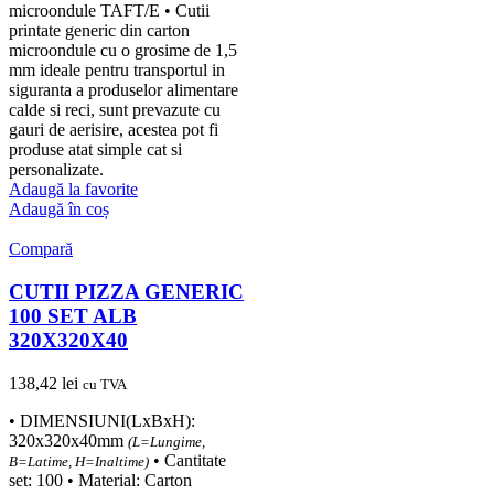
microondule TAFT/E • Cutii
printate generic din carton
microondule cu o grosime de 1,5
mm ideale pentru transportul in
siguranta a produselor alimentare
calde si reci, sunt prevazute cu
gauri de aerisire, acestea pot fi
produse atat simple cat si
personalizate.
Adaugă la favorite
Adaugă în coș
Compară
CUTII PIZZA GENERIC
100 SET ALB
320X320X40
138,42
lei
cu TVA
• DIMENSIUNI(LxBxH):
320x320x40mm
(L=Lungime,
• Cantitate
B=Latime, H=Inaltime)
set: 100 • Material: Carton