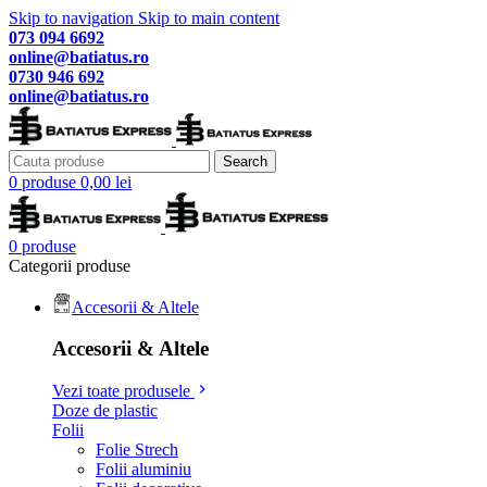
Skip to navigation
Skip to main content
073 094 6692
online@batiatus.ro
0730 946 692
online@batiatus.ro
Search
0
produse
0,00
lei
0
produse
Categorii produse
Accesorii & Altele
Accesorii & Altele
Vezi toate produsele
Doze de plastic
Folii
Folie Strech
Folii aluminiu