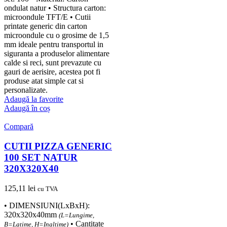
ondulat natur • Structura carton:
microondule TFT/E • Cutii
printate generic din carton
microondule cu o grosime de 1,5
mm ideale pentru transportul in
siguranta a produselor alimentare
calde si reci, sunt prevazute cu
gauri de aerisire, acestea pot fi
produse atat simple cat si
personalizate.
Adaugă la favorite
Adaugă în coș
Compară
CUTII PIZZA GENERIC
100 SET NATUR
320X320X40
125,11
lei
cu TVA
• DIMENSIUNI(LxBxH):
320x320x40mm
(L=Lungime,
• Cantitate
B=Latime, H=Inaltime)