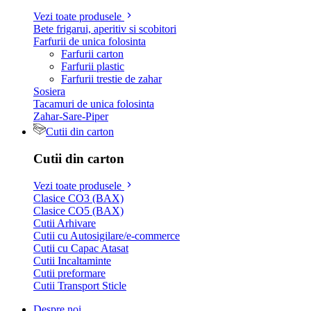
Vezi toate produsele
Bete frigarui, aperitiv si scobitori
Farfurii de unica folosinta
Farfurii carton
Farfurii plastic
Farfurii trestie de zahar
Sosiera
Tacamuri de unica folosinta
Zahar-Sare-Piper
Cutii din carton
Cutii din carton
Vezi toate produsele
Clasice CO3 (BAX)
Clasice CO5 (BAX)
Cutii Arhivare
Cutii cu Autosigilare/e-commerce
Cutii cu Capac Atasat
Cutii Incaltaminte
Cutii preformare
Cutii Transport Sticle
Despre noi