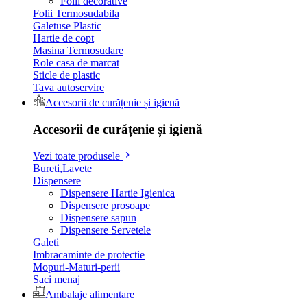
Folii decorative
Folii Termosudabila
Galetuse Plastic
Hartie de copt
Masina Termosudare
Role casa de marcat
Sticle de plastic
Tava autoservire
Accesorii de curățenie și igienă
Accesorii de curățenie și igienă
Vezi toate produsele
Bureti,Lavete
Dispensere
Dispensere Hartie Igienica
Dispensere prosoape
Dispensere sapun
Dispensere Servetele
Galeti
Imbracaminte de protectie
Mopuri-Maturi-perii
Saci menaj
Ambalaje alimentare