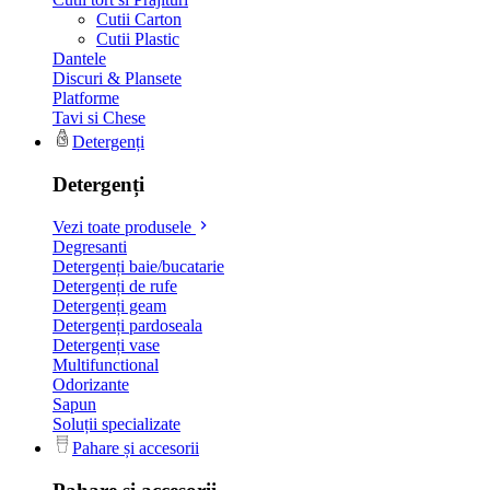
Cutii Carton
Cutii Plastic
Dantele
Discuri & Plansete
Platforme
Tavi si Chese
Detergenți
Detergenți
Vezi toate produsele
Degresanti
Detergenți baie/bucatarie
Detergenți de rufe
Detergenți geam
Detergenți pardoseala
Detergenți vase
Multifunctional
Odorizante
Sapun
Soluții specializate
Pahare și accesorii