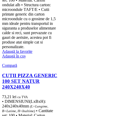
set: 100 • Material: Carton
ondulat alb • Structura carton:
microondule TAFT/E • Cutii
printate generic din carton
microondule cu o grosime de 1,5
mm ideale pentru transportul in
siguranta a produselor alimentare
calde si reci, sunt prevazute cu
gauri de aerisire, acestea pot fi
produse atat simple cat si
personalizate.
Adaugă la favorite
Adaugă în coș
Compară
CUTII PIZZA GENERIC
100 SET NATUR
240X240X40
73,21
lei
cu TVA
• DIMENSIUNI(LxBxH):
240x240x40mm
(L=Lungime,
• Cantitate
B=Latime, H=Inaltime)
set: 100 • Material: Carton