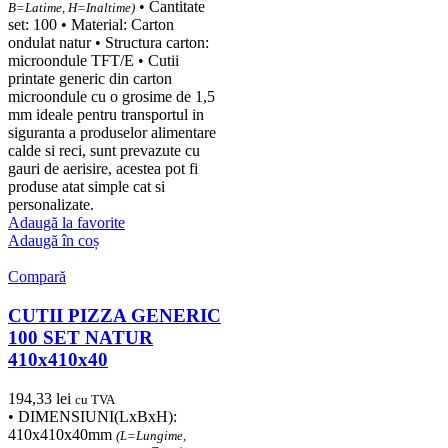
• Cantitate
B=Latime, H=Inaltime)
set: 100 • Material: Carton
ondulat natur • Structura carton:
microondule TFT/E • Cutii
printate generic din carton
microondule cu o grosime de 1,5
mm ideale pentru transportul in
siguranta a produselor alimentare
calde si reci, sunt prevazute cu
gauri de aerisire, acestea pot fi
produse atat simple cat si
personalizate.
Adaugă la favorite
Adaugă în coș
Compară
CUTII PIZZA GENERIC
100 SET NATUR
410x410x40
194,33
lei
cu TVA
• DIMENSIUNI(LxBxH):
410x410x40mm
(L=Lungime,