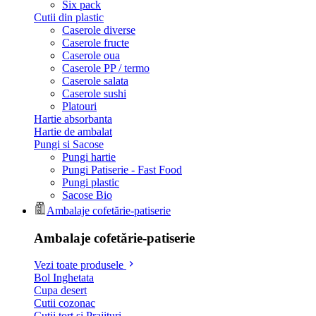
Six pack
Cutii din plastic
Caserole diverse
Caserole fructe
Caserole oua
Caserole PP / termo
Caserole salata
Caserole sushi
Platouri
Hartie absorbanta
Hartie de ambalat
Pungi si Sacose
Pungi hartie
Pungi Patiserie - Fast Food
Pungi plastic
Sacose Bio
Ambalaje cofetărie-patiserie
Ambalaje cofetărie-patiserie
Vezi toate produsele
Bol Inghetata
Cupa desert
Cutii cozonac
Cutii tort si Prajituri