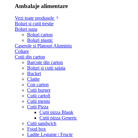
Ambalaje alimentare
Vezi toate produsele
Boluri si cutii trestie
Boluri supa
Boluri carton
Boluri plastic
Caserole si Platouri Aluminiu
Coltare
Cutii din carton
Barcute din carton
Boluri si cutii salata
Bucket
Clatite
Con carton
Cutii burger
Cutii cartofi
Cutii meniu
Cutii Pizza
Cutii pizza Blank
Cutii pizza Generic
Cutii sandwich
Food box
Ladite Legume / Fructe