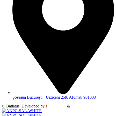
Șoseaua București - Urziceni 259, Afumați 901003
© Batiatus. Developed by
I
MCreative
&
WEBC