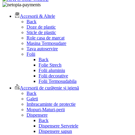
Accesorii & Altele
Back
Doze de plastic
Sticle de plastic
Role casa de marcat
Masina Termosudare
Tava autoservire
Folii
Back
Folie Strech
Folii aluminiu
Folii decorative
Folii Termosudabila
Accesorii de curățenie și igienă
Back
Galeti
Imbracaminte de protectie
Mopuri-Maturi-perii
Dispensere
Back
Dispensere Servetele
Dispensere sapun