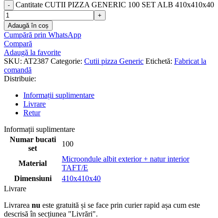
Cantitate CUTII PIZZA GENERIC 100 SET ALB 410x410x40
Adaugă în coș
Cumpără prin WhatsApp
Compară
Adaugă la favorite
SKU:
AT2387
Categorie:
Cutii pizza Generic
Etichetă:
Fabricat la
comandă
Distribuie:
Informații suplimentare
Livrare
Retur
Informații suplimentare
Numar bucati
100
set
Microondule albit exterior + natur interior
Material
TAFT/E
Dimensiuni
410x410x40
Livrare
Livrarea
nu
este gratuită și se face prin curier rapid așa cum este
descrisă în secțiunea "Livrări".