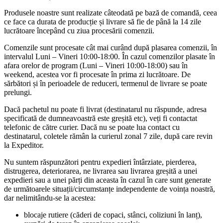
Produsele noastre sunt realizate câteodată pe bază de comandă, ceea
ce face ca durata de producție și livrare să fie de până la 14 zile
lucrătoare începând cu ziua procesării comenzii.
Comenzile sunt procesate cât mai curând după plasarea comenzii, în
intervalul Luni – Vineri 10:00-18:00. În cazul comenzilor plasate în
afara orelor de program (Luni – Vineri 10:00-18:00) sau în
weekend, acestea vor fi procesate în prima zi lucrătoare. De
sărbători și în perioadele de reduceri, termenul de livrare se poate
prelungi.
Dacă pachetul nu poate fi livrat (destinatarul nu răspunde, adresa
specificată de dumneavoastră este greșită etc), veți fi contactat
telefonic de către curier. Dacă nu se poate lua contact cu
destinatarul, coletele rămân la curierul zonal 7 zile, după care revin
la Expeditor.
Nu suntem răspunzători pentru expedieri întârziate, pierderea,
distrugerea, deteriorarea, ne livrarea sau livrarea greșită a unei
expedieri sau a unei părți din aceasta în cazul în care sunt generate
de următoarele situații/circumstanțe independente de voința noastră,
dar nelimitându-se la acestea:
blocaje rutiere (căderi de copaci, stânci, coliziuni în lanț),