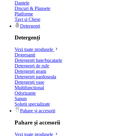
Dantele
Discuri & Plansete
Platforme
Tavi si Chese
Detergenți
Detergenți
Vezi toate produsele
Degresanti
Detergenți baie/bucatarie
Detergenți de rufe
Detergenți geam
Detergenți pardoseala
Detergenți vase
Multifunctional
Odorizante
Sapun
Soluții specializate
Pahare și accesorii
Pahare și accesorii
Vezi toate produsele