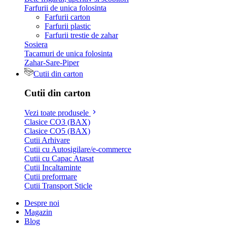
Farfurii de unica folosinta
Farfurii carton
Farfurii plastic
Farfurii trestie de zahar
Sosiera
Tacamuri de unica folosinta
Zahar-Sare-Piper
Cutii din carton
Cutii din carton
Vezi toate produsele
Clasice CO3 (BAX)
Clasice CO5 (BAX)
Cutii Arhivare
Cutii cu Autosigilare/e-commerce
Cutii cu Capac Atasat
Cutii Incaltaminte
Cutii preformare
Cutii Transport Sticle
Despre noi
Magazin
Blog