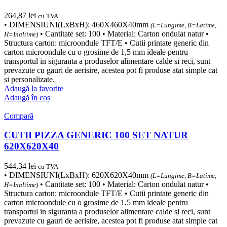
264,87
lei
cu TVA
• DIMENSIUNI(LxBxH): 460X460X40mm
(L=Lungime, B=Latime,
• Cantitate set: 100 • Material: Carton ondulat natur •
H=Inaltime)
Structura carton: microondule TFT/E • Cutii printate generic din
carton microondule cu o grosime de 1,5 mm ideale pentru
transportul in siguranta a produselor alimentare calde si reci, sunt
prevazute cu gauri de aerisire, acestea pot fi produse atat simple cat
si personalizate.
Adaugă la favorite
Adaugă în coș
Compară
CUTII PIZZA GENERIC 100 SET NATUR
620X620X40
544,34
lei
cu TVA
• DIMENSIUNI(LxBxH): 620X620X40mm
(L=Lungime, B=Latime,
• Cantitate set: 100 • Material: Carton ondulat natur •
H=Inaltime)
Structura carton: microondule TFT/E • Cutii printate generic din
carton microondule cu o grosime de 1,5 mm ideale pentru
transportul in siguranta a produselor alimentare calde si reci, sunt
prevazute cu gauri de aerisire, acestea pot fi produse atat simple cat