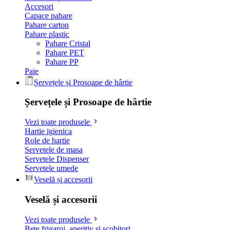
Accesori
Capace pahare
Pahare carton
Pahare plastic
Pahare Cristal
Pahare PET
Pahare PP
Paie
Șervețele și Prosoape de hârtie
Șervețele și Prosoape de hârtie
Vezi toate produsele
Hartie igienica
Role de hartie
Servetele de masa
Servetele Dispenser
Servetele umede
Veselă și accesorii
Veselă și accesorii
Vezi toate produsele
Bete frigarui, aperitiv si scobitori