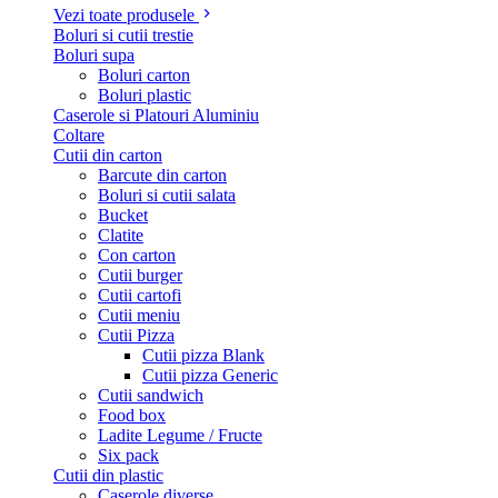
Vezi toate produsele
Boluri si cutii trestie
Boluri supa
Boluri carton
Boluri plastic
Caserole si Platouri Aluminiu
Coltare
Cutii din carton
Barcute din carton
Boluri si cutii salata
Bucket
Clatite
Con carton
Cutii burger
Cutii cartofi
Cutii meniu
Cutii Pizza
Cutii pizza Blank
Cutii pizza Generic
Cutii sandwich
Food box
Ladite Legume / Fructe
Six pack
Cutii din plastic
Caserole diverse