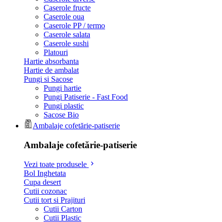
Caserole fructe
Caserole oua
Caserole PP / termo
Caserole salata
Caserole sushi
Platouri
Hartie absorbanta
Hartie de ambalat
Pungi si Sacose
Pungi hartie
Pungi Patiserie - Fast Food
Pungi plastic
Sacose Bio
Ambalaje cofetărie-patiserie
Ambalaje cofetărie-patiserie
Vezi toate produsele
Bol Inghetata
Cupa desert
Cutii cozonac
Cutii tort si Prajituri
Cutii Carton
Cutii Plastic