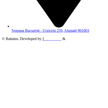
Șoseaua București - Urziceni 259, Afumați 901003
© Batiatus. Developed by
I
MCreative
&
WEBC