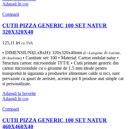
Adaugă în coș
Compară
CUTII PIZZA GENERIC 100 SET NATUR
320X320X40
125,11
lei
cu TVA
• DIMENSIUNI(LxBxH): 320x320x40mm
(L=Lungime, B=Latime,
• Cantitate set: 100 • Material: Carton ondulat natur •
H=Inaltime)
Structura carton: microondule TFT/E • Cutii printate generic din
carton microondule cu o grosime de 1,5 mm ideale pentru
transportul in siguranta a produselor alimentare calde si reci, sunt
prevazute cu gauri de aerisire, acestea pot fi produse atat simple cat
si personalizate.
Adaugă la favorite
Adaugă în coș
Compară
CUTII PIZZA GENERIC 100 SET NATUR
460X460X40