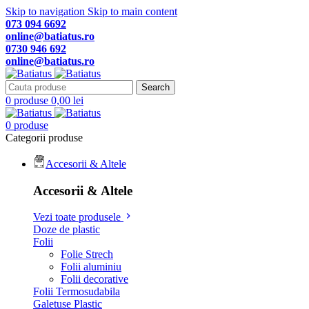
Skip to navigation
Skip to main content
073 094 6692
online@batiatus.ro
0730 946 692
online@batiatus.ro
Search
0
produse
0,00
lei
0
produse
Categorii produse
Accesorii & Altele
Accesorii & Altele
Vezi toate produsele
Doze de plastic
Folii
Folie Strech
Folii aluminiu
Folii decorative
Folii Termosudabila
Galetuse Plastic