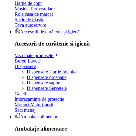
Hartie de copt
Masina Termosudare
Role casa de marcat
Sticle de plastic
Tava autoservire
Accesorii de curățenie și igienă
Accesorii de curățenie și igienă
Vezi toate produsele
Bureti,Lavete
Dispensere
Dispensere Hartie Igienica
Dispensere prosoape
Dispensere sapun
Dispensere Servetele
Galeti
Imbracaminte de protectie
Mopuri-Maturi-perii
Saci menaj
Ambalaje alimentare
Ambalaje alimentare