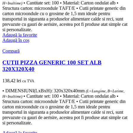
• Cantitate set: 100 • Material: Carton ondulat alb •
H=Inaltime)
Structura carton: microondule TAFT/E • Cutii printate generic din
carton microondule cu o grosime de 1,5 mm ideale pentru
transportul in siguranta a produselor alimentare calde si reci, sunt
prevazute cu gauri de aerisire, acestea pot fi produse atat simple cat
si personalizate.
Adaugă la favorite
Adaugă în coș
Compară
CUTII PIZZA GENERIC 100 SET ALB
320X320X40
138,42
lei
cu TVA
• DIMENSIUNI(LxBxH): 320x320x40mm
(L=Lungime, B=Latime,
• Cantitate set: 100 • Material: Carton ondulat alb •
H=Inaltime)
Structura carton: microondule TAFT/E • Cutii printate generic din
carton microondule cu o grosime de 1,5 mm ideale pentru
transportul in siguranta a produselor alimentare calde si reci, sunt
prevazute cu gauri de aerisire, acestea pot fi produse atat simple cat
si personalizate.
Adaugă la favorite