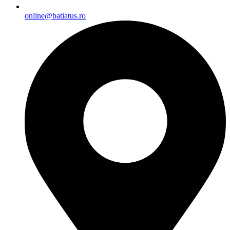
online@batiatus.ro