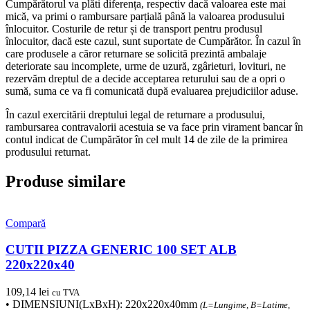
Cumpărătorul va plăti diferența, respectiv dacă valoarea este mai
mică, va primi o rambursare parțială până la valoarea produsului
înlocuitor. Costurile de retur și de transport pentru produsul
înlocuitor, dacă este cazul, sunt suportate de Cumpărător. În cazul în
care produsele a căror returnare se solicită prezintă ambalaje
deteriorate sau incomplete, urme de uzură, zgârieturi, lovituri, ne
rezervăm dreptul de a decide acceptarea returului sau de a opri o
sumă, suma ce va fi comunicată după evaluarea prejudiciilor aduse.
În cazul exercitării dreptului legal de returnare a produsului,
rambursarea contravalorii acestuia se va face prin virament bancar în
contul indicat de Cumpărător în cel mult 14 de zile de la primirea
produsului returnat.
Produse similare
Compară
CUTII PIZZA GENERIC 100 SET ALB
220x220x40
109,14
lei
cu TVA
• DIMENSIUNI(LxBxH): 220x220x40mm
(L=Lungime, B=Latime,