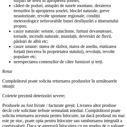
surpări de teren în apropierea șoselei;
căderi de poduri, astupări de tunele montane, deraierea
trenurilor în apropierea șoselei, blocări naturale, greve
neautorizate, revolte spontane regionale, condiții
meteorologice nefavorabile bunei desfășurări a itinerariului
propus;
cauze naturale: seisme, cataclisme, furtuni devastatoare,
tornade, incendii naturale, inundații, deversări de fluvii,
părăsiri de albii etc;
cauze umane: starea de război, starea de asediu, etatizarea
forțată (trecerea în proprietatea statului), revoluții, revolte
populare etc;
nerespectarea comenzilor de către furnizori și terți.
Retur
Cumpărătorul poate solicita returnarea produselor în următoarele
situații:
Coletele prezintă deteriorări severe;
Produsele au fost livrate / facturate greșit. Livrarea altor produse
decât cele solicitate trebuie semnalată imediat. Cumpărătorul poate
solicita returnarea acestuia pentru înlocuire, iar dacă produsul nu mai
este pe stoc, poate opta pentru înlocuire sau rambursarea integrală a
contravalorii. Daca se agreează înlocuirea cu un produs de o valoare