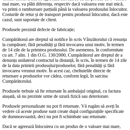
mai mare, va plăti diferența, respectiv dacă valoarea este mai mică,
va primi o rambursare parțială până la valoarea produsului înlocuitor.
Costurile de retur și de transport pentru produsul înlocuitor, dacă este
cazul, sunt suportate de client.
Produsele prezintă defecte de fabricație;
Cumpărătorul are dreptul să notifice în scris Vânzătorului că renunța
la cumpărare, fără penalități şi fără invocarea unui motiv, în termen
de 14 zile de la primirea produsului. De asemenea, în conformitate
cu art. 7 alin. 1 din O.G. 130/2000, Cumpărătorul are dreptul de a
denunța unilateral contractul la distanță, în scris, în termen de 14 zile
de la data primirii produsului/produselor, fără penalități și fără
invocarea vreunui motiv. În acest caz, cheltuielile directe de
returnare a produselor vor cădea, conform legii, în sarcina
Cumpărătorului.
Produsele trebuie să fie returnate în ambalajul original, cu factura
atașată, să nu prezinte urme de uzură fizică sau deteriorare.
Produsele personalizate nu pot fi returnate. Vă rugăm să aveți în
vedere că aceste produse sunt create după configurațiile specificate
de dumneavoastră, deci nu pot fi schimbate sau returnate.
Dacă se agreează înlocuirea cu un produs de o valoare mai mare,