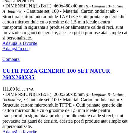
294,15
lei
cu TVA
• DIMENSIUNI(LxBxH): 460x460x40mm
(L=Lungime, B=Latime,
• Cantitate set: 100 • Material: Carton ondulat alb •
H=Inaltime)
Structura carton: microondule TAFT/E • Cutii printate generic din
carton microondule cu o grosime de 1,5 mm ideale pentru
transportul in siguranta a produselor alimentare calde si reci, sunt
prevazute cu gauri de aerisire, acestea pot fi produse atat simple cat
si personalizate.
Adaugă la favorite
Adaugă în coș
Compară
CUTII PIZZA GENERIC 100 SET NATUR
260X260X35
111,80
lei
cu TVA
• DIMENSIUNI(LxBxH): 260x260x35mm
(L=Lungime, B=Latime,
• Cantitate set: 100 • Material: Carton ondulat natur •
H=Inaltime)
Structura carton: microondule TFT/E • Cutii printate generic din
carton microondule cu o grosime de 1,5 mm ideale pentru
transportul in siguranta a produselor alimentare calde si reci, sunt
prevazute cu gauri de aerisire, acestea pot fi produse atat simple cat
si personalizate.
Adaugă la favorite