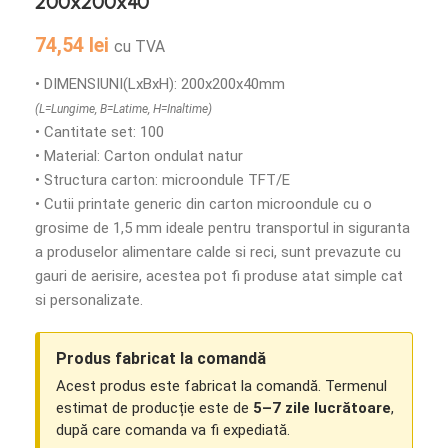
200x200x40
74,54
lei
cu TVA
• DIMENSIUNI(LxBxH): 200x200x40mm
(L=Lungime, B=Latime, H=Inaltime)
• Cantitate set: 100
• Material: Carton ondulat natur
• Structura carton: microondule TFT/E
• Cutii printate generic din carton microondule cu o
grosime de 1,5 mm ideale pentru transportul in siguranta
a produselor alimentare calde si reci, sunt prevazute cu
gauri de aerisire, acestea pot fi produse atat simple cat
si personalizate.
Produs fabricat la comandă
Acest produs este fabricat la comandă. Termenul
estimat de producție este de
5–7 zile lucrătoare
,
după care comanda va fi expediată.