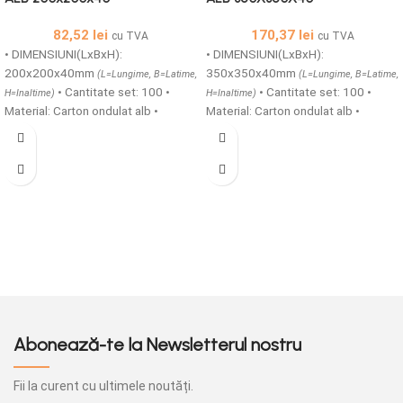
82,52
lei
170,37
lei
cu TVA
cu TVA
• DIMENSIUNI(LxBxH):
• DIMENSIUNI(LxBxH):
200x200x40mm
350x350x40mm
(L=Lungime, B=Latime,
(L=Lungime, B=Latime,
• Cantitate set: 100 •
• Cantitate set: 100 •
H=Inaltime)
H=Inaltime)
Material: Carton ondulat alb •
Material: Carton ondulat alb •
Structura carton: microondule
Structura carton: microondule
TAFT/E • Cutii printate generic din
TAFT/E • Cutii printate generic din
carton microondule cu o grosime
carton microondule cu o grosime
de 1,5 mm ideale pentru transportul
de 1,5 mm ideale pentru transportul
in siguranta a produselor alimentare
in siguranta a produselor alimentare
calde si reci, sunt prevazute cu
calde si reci, sunt prevazute cu
gauri de aerisire, acestea pot fi
gauri de aerisire, acestea pot fi
produse atat simple cat si
produse atat simple cat si
personalizate.
personalizate.
Abonează-te la Newsletterul nostru
Fii la curent cu ultimele noutăți.