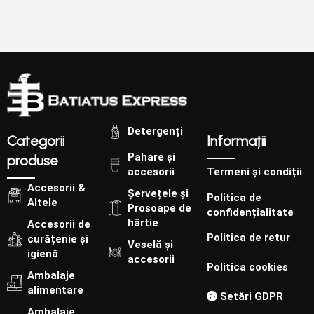
Detergenți
Categorii
Informații
Pahare și
produse
accesorii
Termeni și condiții
Accesorii &
Șervețele și
Politica de
Altele
Prosoape de
confidențialitate
hârtie
Accesorii de
Politica de retur
curățenie și
Veselă și
igienă
accesorii
Politica cookies
Ambalaje
alimentare
Setări GDPR
Ambalaje