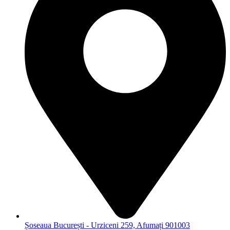
Șoseaua București - Urziceni 259, Afumați 901003