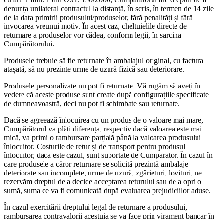
denunța unilateral contractul la distanță, în scris, în termen de 14 zile
de la data primirii produsului/produselor, fără penalități și fără
invocarea vreunui motiv. În acest caz, cheltuielile directe de
returnare a produselor vor cădea, conform legii, în sarcina
Cumpărătorului.
Produsele trebuie să fie returnate în ambalajul original, cu factura
atașată, să nu prezinte urme de uzură fizică sau deteriorare.
Produsele personalizate nu pot fi returnate. Vă rugăm să aveți în
vedere că aceste produse sunt create după configurațiile specificate
de dumneavoastră, deci nu pot fi schimbate sau returnate.
Dacă se agreează înlocuirea cu un produs de o valoare mai mare,
Cumpărătorul va plăti diferența, respectiv dacă valoarea este mai
mică, va primi o rambursare parțială până la valoarea produsului
înlocuitor. Costurile de retur și de transport pentru produsul
înlocuitor, dacă este cazul, sunt suportate de Cumpărător. În cazul în
care produsele a căror returnare se solicită prezintă ambalaje
deteriorate sau incomplete, urme de uzură, zgârieturi, lovituri, ne
rezervăm dreptul de a decide acceptarea returului sau de a opri o
sumă, suma ce va fi comunicată după evaluarea prejudiciilor aduse.
În cazul exercitării dreptului legal de returnare a produsului,
rambursarea contravalorii acestuia se va face prin virament bancar în