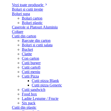
Vezi toate produsele
Boluri si cutii trestie
Boluri supa
Boluri carton
Boluri plastic
Caserole si Platouri Aluminiu
Coltare
Cutii din carton
Barcute din carton
Boluri si cutii salata
Bucket
Clatite
Con carton
Cutii burger
Cutii cartofi
Cutii meniu
Cutii Pizza
Cutii pizza Blank
Cutii pizza Generic
Cutii sandwich
Food box
Ladite Legume / Fructe
Six pack
Cutii din plastic