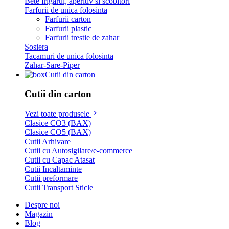
Bete frigarui, aperitiv si scobitori
Farfurii de unica folosinta
Farfurii carton
Farfurii plastic
Farfurii trestie de zahar
Sosiera
Tacamuri de unica folosinta
Zahar-Sare-Piper
Cutii din carton
Cutii din carton
Vezi toate produsele
Clasice CO3 (BAX)
Clasice CO5 (BAX)
Cutii Arhivare
Cutii cu Autosigilare/e-commerce
Cutii cu Capac Atasat
Cutii Incaltaminte
Cutii preformare
Cutii Transport Sticle
Despre noi
Magazin
Blog