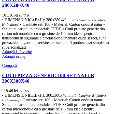
280X280X40
101,16
lei
cu TVA
• DIMENSIUNI(LxBxH): 280x280x40mm
(L=Lungime, B=Latime,
• Cantitate set: 100 • Material: Carton ondulat natur •
H=Inaltime)
Structura carton: microondule TFT/E • Cutii printate generic din
carton microondule cu o grosime de 1,5 mm ideale pentru
transportul in siguranta a produselor alimentare calde si reci, sunt
prevazute cu gauri de aerisire, acestea pot fi produse atat simple cat
si personalizate.
Adaugă la favorite
Adaugă în coș
Compară
CUTII PIZZA GENERIC 100 SET NATUR
300X300X40
118,46
lei
cu TVA
• DIMENSIUNI(LxBxH): 300x300x40mm
(L=Lungime, B=Latime,
• Cantitate set: 100 • Material: Carton ondulat natur •
H=Inaltime)
Structura carton: microondule TFT/E • Cutii printate generic din
carton microondule cu o grosime de 1,5 mm ideale pentru
transportul in siguranta a produselor alimentare calde si reci, sunt