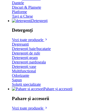
Dantele
Discuri & Plansete
Platforme
Tavi si Chese
Detergenți
Detergenți
Vezi toate produsele
Degresanti
Detergenți baie/bucatarie
Detergenți de rufe
Detergenți geam
Detergenți pardoseala
Detergenți vase
Multifunctional
Odorizante
Sapun
Soluții specializate
Pahare și accesorii
Pahare și accesorii
Vezi toate produsele