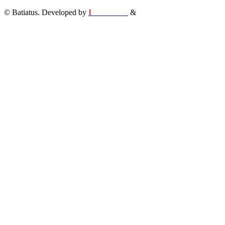
© Batiatus. Developed by
I
MCreative
&
WEBC