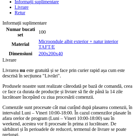
Informații suplimentare
Livrare
Retur
Informații suplimentare
Numar bucati
100
set
Microondule albit exterior + natur interior
Material
TAFT/E
Dimensiuni
200x200x40
Livrare
Livrarea
nu
este gratuită și se face prin curier rapid așa cum este
descrisă în secțiunea "Livrări".
Produsele noastre sunt realizate câteodată pe bază de comandă, ceea
ce face ca durata de producție și livrare să fie de până la 14 zile
lucrătoare începând cu ziua procesării comenzii.
Comenzile sunt procesate cât mai curând după plasarea comenzii, în
intervalul Luni – Vineri 10:00-18:00. În cazul comenzilor plasate în
afara orelor de program (Luni – Vineri 10:00-18:00) sau în
weekend, acestea vor fi procesate în prima zi lucrătoare. De
sărbători și în perioadele de reduceri, termenul de livrare se poate
prelungi.