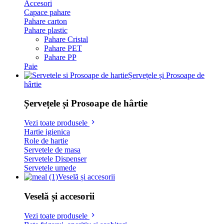
Accesori
Capace pahare
Pahare carton
Pahare plastic
Pahare Cristal
Pahare PET
Pahare PP
Paie
Șervețele și Prosoape de
hârtie
Șervețele și Prosoape de hârtie
Vezi toate produsele
Hartie igienica
Role de hartie
Servetele de masa
Servetele Dispenser
Servetele umede
Veselă și accesorii
Veselă și accesorii
Vezi toate produsele