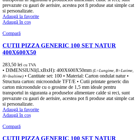
prevazute cu gauri de aerisire, acestea pot fi produse atat simple cat
si personalizate.
Adaugă la favorite
Adaugă în coș
Compară
CUTII PIZZA GENERIC 100 SET NATUR
400X600X50
283,50
lei
cu TVA
• DIMENSIUNI(LxBxH): 400X600X50mm
(L=Lungime, B=Latime,
• Cantitate set: 100 • Material: Carton ondulat natur •
H=Inaltime)
Structura carton: microondule TFT/E • Cutii printate generic din
carton microondule cu o grosime de 1,5 mm ideale pentru
transportul in siguranta a produselor alimentare calde si reci, sunt
prevazute cu gauri de aerisire, acestea pot fi produse atat simple cat
si personalizate.
Adaugă la favorite
Adaugă în coș
Compară
CUTII PIZZA GENERIC 100 SET NATUR