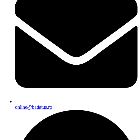
online@batiatus.ro