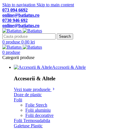
Skip to navigation
Skip to main content
073 094 6692
online@batiatus.ro
0730 946 692
online@batiatus.ro
Search
0
produse
0,00
lei
0
produse
Categorii produse
Accesorii & Altele
Accesorii & Altele
Vezi toate produsele
Doze de plastic
Folii
Folie Strech
Folii aluminiu
Folii decorative
Folii Termosudabila
Galetuse Plastic