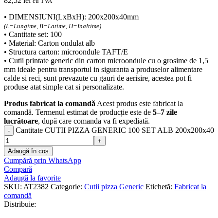
82,52
lei
cu TVA
• DIMENSIUNI(LxBxH): 200x200x40mm
(L=Lungime, B=Latime, H=Inaltime)
• Cantitate set: 100
• Material: Carton ondulat alb
• Structura carton: microondule TAFT/E
• Cutii printate generic din carton microondule cu o grosime de 1,5
mm ideale pentru transportul in siguranta a produselor alimentare
calde si reci, sunt prevazute cu gauri de aerisire, acestea pot fi
produse atat simple cat si personalizate.
Produs fabricat la comandă
Acest produs este fabricat la
comandă. Termenul estimat de producție este de
5–7 zile
lucrătoare
, după care comanda va fi expediată.
Cantitate CUTII PIZZA GENERIC 100 SET ALB 200x200x40
Adaugă în coș
Cumpără prin WhatsApp
Compară
Adaugă la favorite
SKU:
AT2382
Categorie:
Cutii pizza Generic
Etichetă:
Fabricat la
comandă
Distribuie: