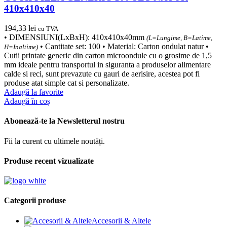
410x410x40
194,33
lei
cu TVA
• DIMENSIUNI(LxBxH): 410x410x40mm
(L=Lungime, B=Latime,
• Cantitate set: 100 • Material: Carton ondulat natur •
H=Inaltime)
Cutii printate generic din carton microondule cu o grosime de 1,5
mm ideale pentru transportul in siguranta a produselor alimentare
calde si reci, sunt prevazute cu gauri de aerisire, acestea pot fi
produse atat simple cat si personalizate.
Adaugă la favorite
Adaugă în coș
Abonează-te la Newsletterul nostru
Fii la curent cu ultimele noutăți.
Produse recent vizualizate
Categorii produse
Accesorii & Altele