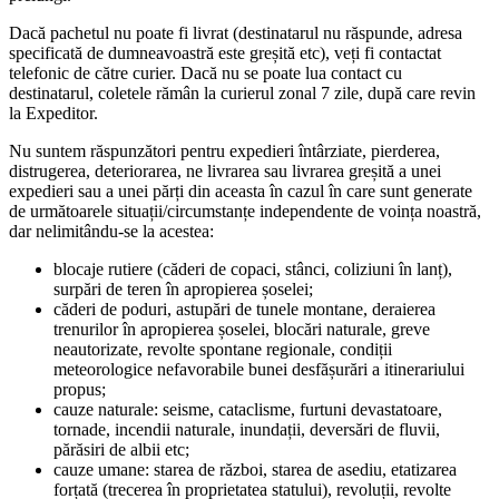
Dacă pachetul nu poate fi livrat (destinatarul nu răspunde, adresa
specificată de dumneavoastră este greșită etc), veți fi contactat
telefonic de către curier. Dacă nu se poate lua contact cu
destinatarul, coletele rămân la curierul zonal 7 zile, după care revin
la Expeditor.
Nu suntem răspunzători pentru expedieri întârziate, pierderea,
distrugerea, deteriorarea, ne livrarea sau livrarea greșită a unei
expedieri sau a unei părți din aceasta în cazul în care sunt generate
de următoarele situații/circumstanțe independente de voința noastră,
dar nelimitându-se la acestea:
blocaje rutiere (căderi de copaci, stânci, coliziuni în lanț),
surpări de teren în apropierea șoselei;
căderi de poduri, astupări de tunele montane, deraierea
trenurilor în apropierea șoselei, blocări naturale, greve
neautorizate, revolte spontane regionale, condiții
meteorologice nefavorabile bunei desfășurări a itinerariului
propus;
cauze naturale: seisme, cataclisme, furtuni devastatoare,
tornade, incendii naturale, inundații, deversări de fluvii,
părăsiri de albii etc;
cauze umane: starea de război, starea de asediu, etatizarea
forțată (trecerea în proprietatea statului), revoluții, revolte