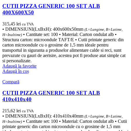
CUTII PIZZA GENERIC 100 SET ALB
400X600X50
315,45
lei
cu TVA
• DIMENSIUNI(LxBxH): 400x600x50mm
(L=Lungime, B=Latime,
• Cantitate set: 100 • Material: Carton ondulat alb •
H=Inaltime)
Structura carton: microondule TAFT/E • Cutii printate generic din
carton microondule cu o grosime de 1,5 mm ideale pentru
transportul in siguranta a produselor alimentare calde si reci, sunt
prevazute cu gauri de aerisire, acestea pot fi produse atat simple cat
si personalizate.
Adaugă la favorite
Adaugă în coș
Compară
CUTII PIZZA GENERIC 100 SET ALB
410x410x40
215,62
lei
cu TVA
• DIMENSIUNI(LxBxH): 410x410x40mm
(L=Lungime, B=Latime,
• Cantitate set: 100 • Material: Carton ondulat alb • Cutii
H=Inaltime)
printate generic din carton microondule cu o grosime de 1,5 mm