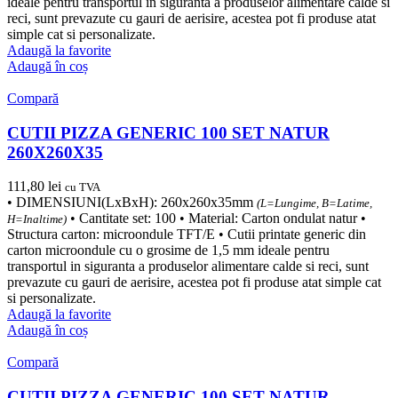
ideale pentru transportul in siguranta a produselor alimentare calde si
reci, sunt prevazute cu gauri de aerisire, acestea pot fi produse atat
simple cat si personalizate.
Adaugă la favorite
Adaugă în coș
Compară
CUTII PIZZA GENERIC 100 SET NATUR
260X260X35
111,80
lei
cu TVA
• DIMENSIUNI(LxBxH): 260x260x35mm
(L=Lungime, B=Latime,
• Cantitate set: 100 • Material: Carton ondulat natur •
H=Inaltime)
Structura carton: microondule TFT/E • Cutii printate generic din
carton microondule cu o grosime de 1,5 mm ideale pentru
transportul in siguranta a produselor alimentare calde si reci, sunt
prevazute cu gauri de aerisire, acestea pot fi produse atat simple cat
si personalizate.
Adaugă la favorite
Adaugă în coș
Compară
CUTII PIZZA GENERIC 100 SET NATUR