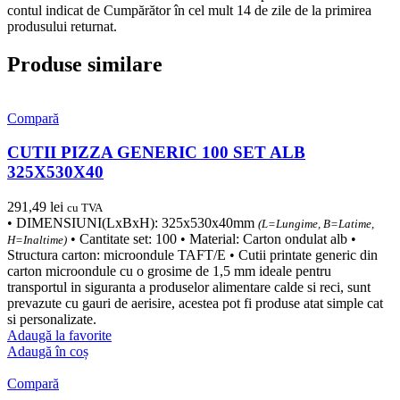
contul indicat de Cumpărător în cel mult 14 de zile de la primirea
produsului returnat.
Produse similare
Compară
CUTII PIZZA GENERIC 100 SET ALB
325X530X40
291,49
lei
cu TVA
• DIMENSIUNI(LxBxH): 325x530x40mm
(L=Lungime, B=Latime,
• Cantitate set: 100 • Material: Carton ondulat alb •
H=Inaltime)
Structura carton: microondule TAFT/E • Cutii printate generic din
carton microondule cu o grosime de 1,5 mm ideale pentru
transportul in siguranta a produselor alimentare calde si reci, sunt
prevazute cu gauri de aerisire, acestea pot fi produse atat simple cat
si personalizate.
Adaugă la favorite
Adaugă în coș
Compară