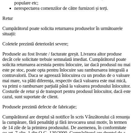
populare etc;
nerespectarea comenzilor de către furnizori și terți.
Retur
Cumpărătorul poate solicita returnarea produselor în următoarele
situații:
Coletele prezintă deteriorări severe;
Produsele au fost livrate / facturate greșit. Livrarea altor produse
decât cele solicitate trebuie semnalată imediat. Cumpărătorul poate
solicita returnarea acestuia pentru înlocuire, iar dacă produsul nu mai
este pe stoc, poate opta pentru înlocuire sau rambursarea integrală a
contravalorii. Daca se agreează înlocuirea cu un produs de o valoare
mai mare, va plăti diferența, respectiv dacă valoarea este mai mică,
va primi o rambursare parțială până la valoarea produsului înlocuitor.
Costurile de retur și de transport pentru produsul înlocuitor, dacă este
cazul, sunt suportate de client.
Produsele prezintă defecte de fabricație;
Cumpărătorul are dreptul să notifice în scris Vânzătorului că renunța
la cumpărare, fără penalități şi fără invocarea unui motiv, în termen
de 14 zile de la primirea produsului. De asemenea, în conformitate
cu art. 7 alin. 1 din O.G. 130/2000, Cumpărătorul are dreptul de a