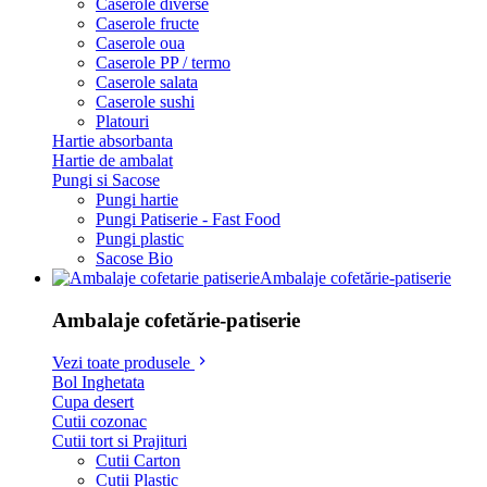
Caserole diverse
Caserole fructe
Caserole oua
Caserole PP / termo
Caserole salata
Caserole sushi
Platouri
Hartie absorbanta
Hartie de ambalat
Pungi si Sacose
Pungi hartie
Pungi Patiserie - Fast Food
Pungi plastic
Sacose Bio
Ambalaje cofetărie-patiserie
Ambalaje cofetărie-patiserie
Vezi toate produsele
Bol Inghetata
Cupa desert
Cutii cozonac
Cutii tort si Prajituri
Cutii Carton
Cutii Plastic