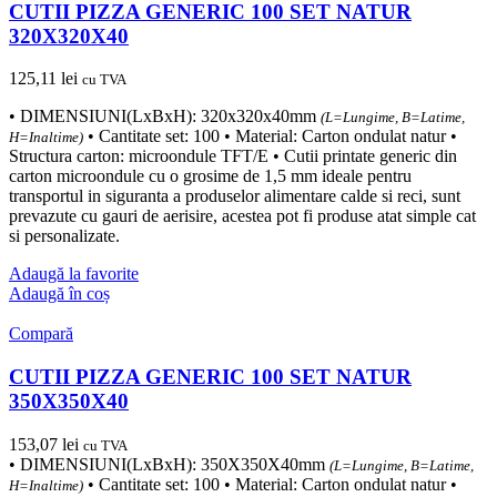
CUTII PIZZA GENERIC 100 SET NATUR
320X320X40
125,11
lei
cu TVA
• DIMENSIUNI(LxBxH): 320x320x40mm
(L=Lungime, B=Latime,
• Cantitate set: 100 • Material: Carton ondulat natur •
H=Inaltime)
Structura carton: microondule TFT/E • Cutii printate generic din
carton microondule cu o grosime de 1,5 mm ideale pentru
transportul in siguranta a produselor alimentare calde si reci, sunt
prevazute cu gauri de aerisire, acestea pot fi produse atat simple cat
si personalizate.
Adaugă la favorite
Adaugă în coș
Compară
CUTII PIZZA GENERIC 100 SET NATUR
350X350X40
153,07
lei
cu TVA
• DIMENSIUNI(LxBxH): 350X350X40mm
(L=Lungime, B=Latime,
• Cantitate set: 100 • Material: Carton ondulat natur •
H=Inaltime)