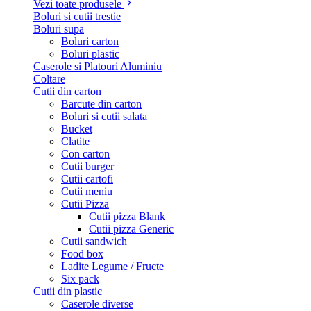
Vezi toate produsele
Boluri si cutii trestie
Boluri supa
Boluri carton
Boluri plastic
Caserole si Platouri Aluminiu
Coltare
Cutii din carton
Barcute din carton
Boluri si cutii salata
Bucket
Clatite
Con carton
Cutii burger
Cutii cartofi
Cutii meniu
Cutii Pizza
Cutii pizza Blank
Cutii pizza Generic
Cutii sandwich
Food box
Ladite Legume / Fructe
Six pack
Cutii din plastic
Caserole diverse