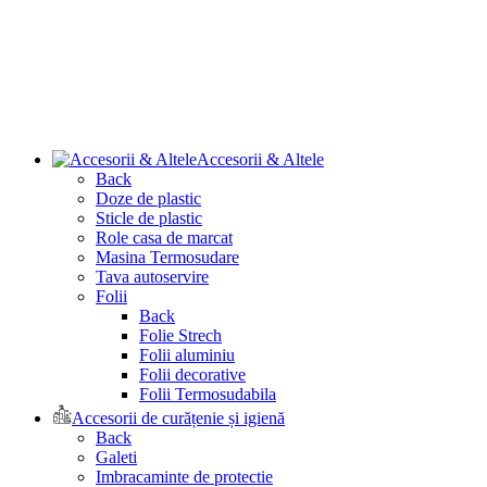
Accesorii & Altele
Back
Doze de plastic
Sticle de plastic
Role casa de marcat
Masina Termosudare
Tava autoservire
Folii
Back
Folie Strech
Folii aluminiu
Folii decorative
Folii Termosudabila
Accesorii de curățenie și igienă
Back
Galeti
Imbracaminte de protectie