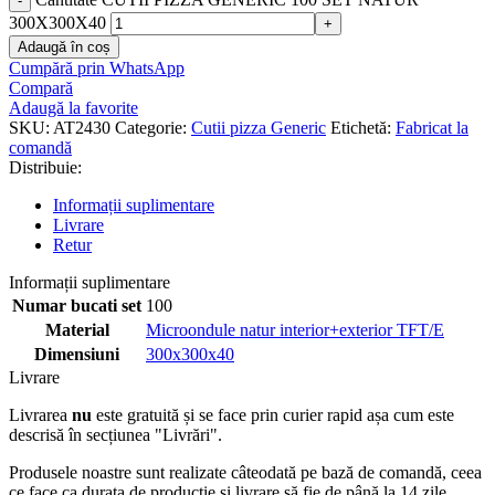
300X300X40
Adaugă în coș
Cumpără prin WhatsApp
Compară
Adaugă la favorite
SKU:
AT2430
Categorie:
Cutii pizza Generic
Etichetă:
Fabricat la
comandă
Distribuie:
Informații suplimentare
Livrare
Retur
Informații suplimentare
Numar bucati set
100
Material
Microondule natur interior+exterior TFT/E
Dimensiuni
300x300x40
Livrare
Livrarea
nu
este gratuită și se face prin curier rapid așa cum este
descrisă în secțiunea "Livrări".
Produsele noastre sunt realizate câteodată pe bază de comandă, ceea
ce face ca durata de producție și livrare să fie de până la 14 zile