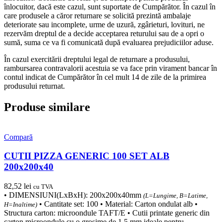
înlocuitor, dacă este cazul, sunt suportate de Cumpărător. În cazul în
care produsele a căror returnare se solicită prezintă ambalaje
deteriorate sau incomplete, urme de uzură, zgârieturi, lovituri, ne
rezervăm dreptul de a decide acceptarea returului sau de a opri o
sumă, suma ce va fi comunicată după evaluarea prejudiciilor aduse.
În cazul exercitării dreptului legal de returnare a produsului,
rambursarea contravalorii acestuia se va face prin virament bancar în
contul indicat de Cumpărător în cel mult 14 de zile de la primirea
produsului returnat.
Produse similare
Compară
CUTII PIZZA GENERIC 100 SET ALB
200x200x40
82,52
lei
cu TVA
• DIMENSIUNI(LxBxH): 200x200x40mm
(L=Lungime, B=Latime,
• Cantitate set: 100 • Material: Carton ondulat alb •
H=Inaltime)
Structura carton: microondule TAFT/E • Cutii printate generic din
carton microondule cu o grosime de 1,5 mm ideale pentru