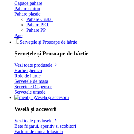
Capace pahare
Pahare carton
Pahare plastic
Pahare Cristal
Pahare PET
Pahare PP
Paie
Șervețele și Prosoape de hârtie
Șervețele și Prosoape de hârtie
Vezi toate produsele
Hartie igienica
Role de hartie
Servetele de masa
Servetele Dispenser
Servetele umede
Veselă și accesorii
Veselă și accesorii
Vezi toate produsele
Bete frigarui, aperitiv si scobitori
Farfurii de unica folosinta