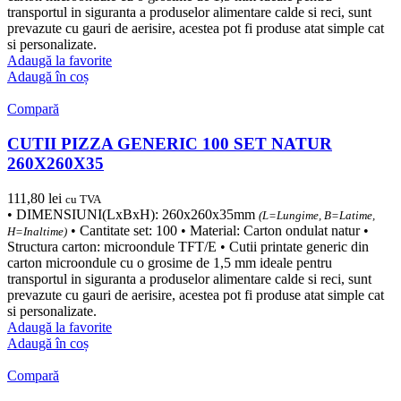
transportul in siguranta a produselor alimentare calde si reci, sunt
prevazute cu gauri de aerisire, acestea pot fi produse atat simple cat
si personalizate.
Adaugă la favorite
Adaugă în coș
Compară
CUTII PIZZA GENERIC 100 SET NATUR
260X260X35
111,80
lei
cu TVA
• DIMENSIUNI(LxBxH): 260x260x35mm
(L=Lungime, B=Latime,
• Cantitate set: 100 • Material: Carton ondulat natur •
H=Inaltime)
Structura carton: microondule TFT/E • Cutii printate generic din
carton microondule cu o grosime de 1,5 mm ideale pentru
transportul in siguranta a produselor alimentare calde si reci, sunt
prevazute cu gauri de aerisire, acestea pot fi produse atat simple cat
si personalizate.
Adaugă la favorite
Adaugă în coș
Compară