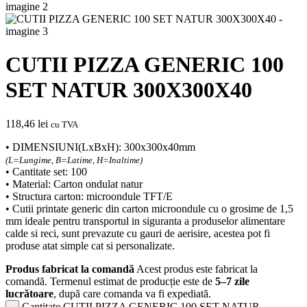
CUTII PIZZA GENERIC 100
SET NATUR 300X300X40
118,46
lei
cu TVA
• DIMENSIUNI(LxBxH): 300x300x40mm
(L=Lungime, B=Latime, H=Inaltime)
• Cantitate set: 100
• Material: Carton ondulat natur
• Structura carton: microondule TFT/E
• Cutii printate generic din carton microondule cu o grosime de 1,5
mm ideale pentru transportul in siguranta a produselor alimentare
calde si reci, sunt prevazute cu gauri de aerisire, acestea pot fi
produse atat simple cat si personalizate.
Produs fabricat la comandă
Acest produs este fabricat la
comandă. Termenul estimat de producție este de
5–7 zile
lucrătoare
, după care comanda va fi expediată.
Cantitate CUTII PIZZA GENERIC 100 SET NATUR