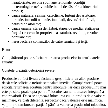
neautorizate, revolte spontane regionale, condiții
meteorologice nefavorabile bunei desfășurări a itinerariului
propus;
cauze naturale: seisme, cataclisme, furtuni devastatoare,
tornade, incendii naturale, inundații, deversări de fluvii,
părăsiri de albii etc;
cauze umane: starea de război, starea de asediu, etatizarea
forțată (trecerea în proprietatea statului), revoluții, revolte
populare etc;
nerespectarea comenzilor de către furnizori și terți.
Retur
Cumpărătorul poate solicita returnarea produselor în următoarele
situații:
Coletele prezintă deteriorări severe;
Produsele au fost livrate / facturate greșit. Livrarea altor produse
decât cele solicitate trebuie semnalată imediat. Cumpărătorul poate
solicita returnarea acestuia pentru înlocuire, iar dacă produsul nu mai
este pe stoc, poate opta pentru înlocuire sau rambursarea integrală a
contravalorii. Daca se agreează înlocuirea cu un produs de o valoare
mai mare, va plăti diferența, respectiv dacă valoarea este mai mică,
va primi o rambursare parțială până la valoarea produsului înlocuitor.