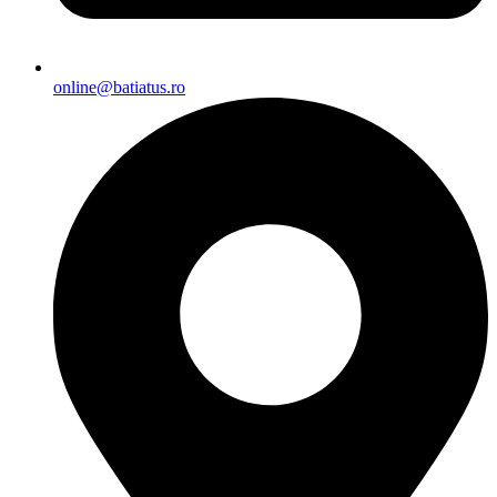
online@batiatus.ro