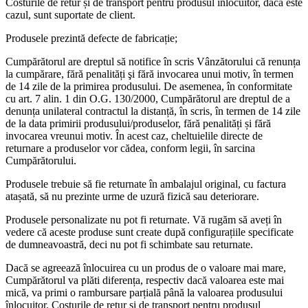
Costurile de retur și de transport pentru produsul înlocuitor, dacă este
cazul, sunt suportate de client.
Produsele prezintă defecte de fabricație;
Cumpărătorul are dreptul să notifice în scris Vânzătorului că renunța
la cumpărare, fără penalități şi fără invocarea unui motiv, în termen
de 14 zile de la primirea produsului. De asemenea, în conformitate
cu art. 7 alin. 1 din O.G. 130/2000, Cumpărătorul are dreptul de a
denunța unilateral contractul la distanță, în scris, în termen de 14 zile
de la data primirii produsului/produselor, fără penalități și fără
invocarea vreunui motiv. În acest caz, cheltuielile directe de
returnare a produselor vor cădea, conform legii, în sarcina
Cumpărătorului.
Produsele trebuie să fie returnate în ambalajul original, cu factura
atașată, să nu prezinte urme de uzură fizică sau deteriorare.
Produsele personalizate nu pot fi returnate. Vă rugăm să aveți în
vedere că aceste produse sunt create după configurațiile specificate
de dumneavoastră, deci nu pot fi schimbate sau returnate.
Dacă se agreează înlocuirea cu un produs de o valoare mai mare,
Cumpărătorul va plăti diferența, respectiv dacă valoarea este mai
mică, va primi o rambursare parțială până la valoarea produsului
înlocuitor. Costurile de retur și de transport pentru produsul