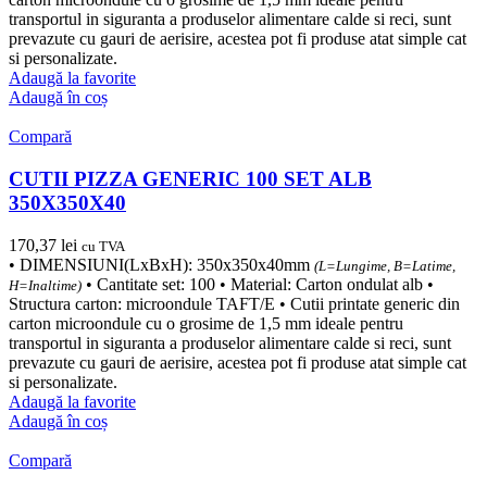
transportul in siguranta a produselor alimentare calde si reci, sunt
prevazute cu gauri de aerisire, acestea pot fi produse atat simple cat
si personalizate.
Adaugă la favorite
Adaugă în coș
Compară
CUTII PIZZA GENERIC 100 SET ALB
350X350X40
170,37
lei
cu TVA
• DIMENSIUNI(LxBxH): 350x350x40mm
(L=Lungime, B=Latime,
• Cantitate set: 100 • Material: Carton ondulat alb •
H=Inaltime)
Structura carton: microondule TAFT/E • Cutii printate generic din
carton microondule cu o grosime de 1,5 mm ideale pentru
transportul in siguranta a produselor alimentare calde si reci, sunt
prevazute cu gauri de aerisire, acestea pot fi produse atat simple cat
si personalizate.
Adaugă la favorite
Adaugă în coș
Compară