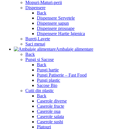
Mopuri-Maturi-perii
Dispensere
Back
Dispensere Servetele
Dispensere sapun
Dispensere prosoape
Dispensere Hartie Igienica
Bureti,Lavete
Saci menaj
Ambalaje alimentare
Back
Pungi si Sacose
Back
Pungi hartie
Pungi Patiserie – Fast Food
Pungi plastic
Sacose Bio
Cutii din plastic
Back
Caserole diverse
Caserole fructe
Caserole oua
Caserole salata
Caserole sushi
Platouri