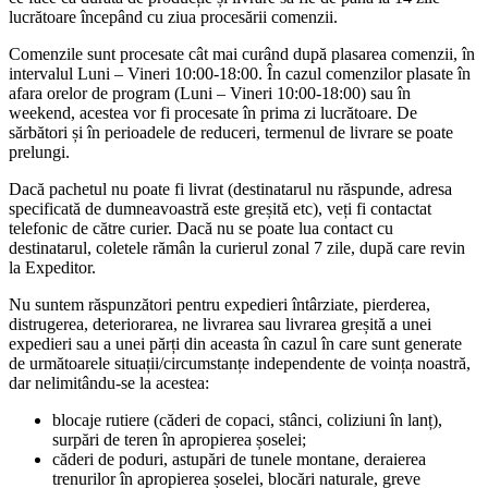
lucrătoare începând cu ziua procesării comenzii.
Comenzile sunt procesate cât mai curând după plasarea comenzii, în
intervalul Luni – Vineri 10:00-18:00. În cazul comenzilor plasate în
afara orelor de program (Luni – Vineri 10:00-18:00) sau în
weekend, acestea vor fi procesate în prima zi lucrătoare. De
sărbători și în perioadele de reduceri, termenul de livrare se poate
prelungi.
Dacă pachetul nu poate fi livrat (destinatarul nu răspunde, adresa
specificată de dumneavoastră este greșită etc), veți fi contactat
telefonic de către curier. Dacă nu se poate lua contact cu
destinatarul, coletele rămân la curierul zonal 7 zile, după care revin
la Expeditor.
Nu suntem răspunzători pentru expedieri întârziate, pierderea,
distrugerea, deteriorarea, ne livrarea sau livrarea greșită a unei
expedieri sau a unei părți din aceasta în cazul în care sunt generate
de următoarele situații/circumstanțe independente de voința noastră,
dar nelimitându-se la acestea:
blocaje rutiere (căderi de copaci, stânci, coliziuni în lanț),
surpări de teren în apropierea șoselei;
căderi de poduri, astupări de tunele montane, deraierea
trenurilor în apropierea șoselei, blocări naturale, greve