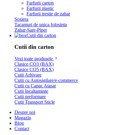
Farfurii carton
Farfurii plastic
Farfurii trestie de zahar
Sosiera
Tacamuri de unica folosinta
Zahar-Sare-Piper
Cutii din carton
Cutii din carton
Vezi toate produsele
Clasice CO3 (BAX)
Clasice CO5 (BAX)
Cutii Arhivare
Cutii cu Autosigilare/e-commerce
Cutii cu Capac Atasat
Cutii Incaltaminte
Cutii preformare
Cutii Transport Sticle
Despre noi
Magazin
Blog
Contact