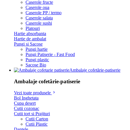
Caserole fructe
Caserole oua
Caserole PP / termo
Caserole salata
Caserole sushi
Platouri
Hartie absorbanta
Hartie de ambalat
Pungi si Sacose
Pungi hartie
Pungi Patiserie - Fast Food
Pungi plastic
Sacose Bio
Ambalaje cofetărie-patiserie
Ambalaje cofetărie-patiserie
Vezi toate produsele
Bol Inghetata
Cupa desert
Cutii cozonac
Cutii tort si Prajituri
Cutii Carton
Cutii Plastic
Dantele