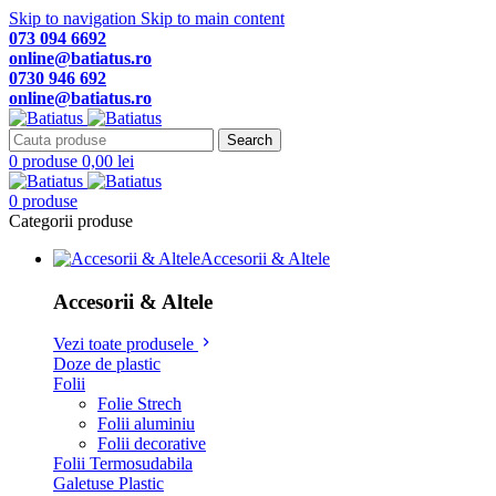
Skip to navigation
Skip to main content
073 094 6692
online@batiatus.ro
0730 946 692
online@batiatus.ro
Search
0
produse
0,00
lei
0
produse
Categorii produse
Accesorii & Altele
Accesorii & Altele
Vezi toate produsele
Doze de plastic
Folii
Folie Strech
Folii aluminiu
Folii decorative
Folii Termosudabila
Galetuse Plastic