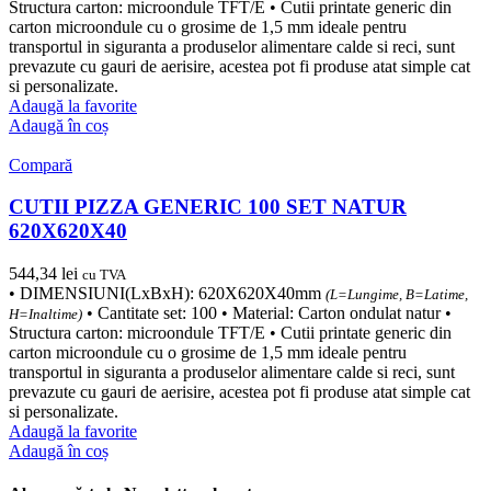
Structura carton: microondule TFT/E • Cutii printate generic din
carton microondule cu o grosime de 1,5 mm ideale pentru
transportul in siguranta a produselor alimentare calde si reci, sunt
prevazute cu gauri de aerisire, acestea pot fi produse atat simple cat
si personalizate.
Adaugă la favorite
Adaugă în coș
Compară
CUTII PIZZA GENERIC 100 SET NATUR
620X620X40
544,34
lei
cu TVA
• DIMENSIUNI(LxBxH): 620X620X40mm
(L=Lungime, B=Latime,
• Cantitate set: 100 • Material: Carton ondulat natur •
H=Inaltime)
Structura carton: microondule TFT/E • Cutii printate generic din
carton microondule cu o grosime de 1,5 mm ideale pentru
transportul in siguranta a produselor alimentare calde si reci, sunt
prevazute cu gauri de aerisire, acestea pot fi produse atat simple cat
si personalizate.
Adaugă la favorite
Adaugă în coș