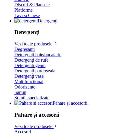
Discuri & Plansete
Platforme
Tavi si Chese
Detergenți
Detergenți
Vezi toate produsele
Degresanti
Detergenți baie/bucatarie
Detergenți de rufe
Detergenți geam
Detergenți pardoseala
Detergenți vase
Multifunctional
Odorizante
Sapun
Soluții specializate
Pahare și accesorii
Pahare și accesorii
Vezi toate produsele
Accesori