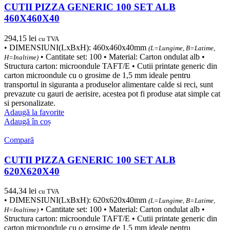
CUTII PIZZA GENERIC 100 SET ALB
460X460X40
294,15
lei
cu TVA
• DIMENSIUNI(LxBxH): 460x460x40mm
(L=Lungime, B=Latime,
• Cantitate set: 100 • Material: Carton ondulat alb •
H=Inaltime)
Structura carton: microondule TAFT/E • Cutii printate generic din
carton microondule cu o grosime de 1,5 mm ideale pentru
transportul in siguranta a produselor alimentare calde si reci, sunt
prevazute cu gauri de aerisire, acestea pot fi produse atat simple cat
si personalizate.
Adaugă la favorite
Adaugă în coș
Compară
CUTII PIZZA GENERIC 100 SET ALB
620X620X40
544,34
lei
cu TVA
• DIMENSIUNI(LxBxH): 620x620x40mm
(L=Lungime, B=Latime,
• Cantitate set: 100 • Material: Carton ondulat alb •
H=Inaltime)
Structura carton: microondule TAFT/E • Cutii printate generic din
carton microondule cu o grosime de 1,5 mm ideale pentru