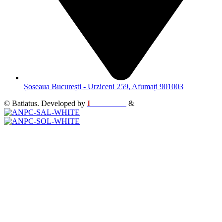
Șoseaua București - Urziceni 259, Afumați 901003
© Batiatus. Developed by
I
MCreative
&
WEBC