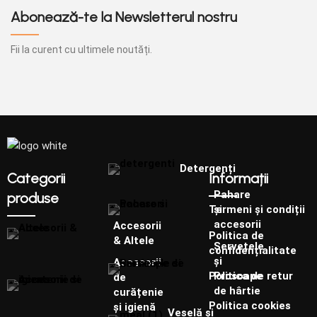
Abonează-te la Newsletterul nostru
Fii la curent cu ultimele noutăți.
Detergenți
Categorii
Informații
Pahare
produse
și
Termeni și condiții
accesorii
Accesorii
Politica de
& Altele
Șervețele
confidențialitate
și
Accesorii
Prosoape
Politica de retur
de
de hârtie
curățenie
Politica cookies
și igienă
Veselă și