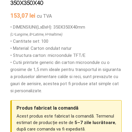
350X350X40
153,07
lei
cu TVA
• DIMENSIUNI(LxBxH): 350X350X40mm
(L=Lungime, B=Latime, H=Inaltime)
• Cantitate set: 100
• Material: Carton ondulat natur
• Structura carton: microondule TFT/E
• Cutii printate generic din carton microondule cu o
grosime de 1,5 mm ideale pentru transportul in siguranta
a produselor alimentare calde si reci, sunt prevazute cu
gauri de aerisire, acestea pot fi produse atat simple cat
si personalizate.
Produs fabricat la comandă
Acest produs este fabricat la comandă. Termenul
estimat de producție este de
5–7 zile lucrătoare
,
după care comanda va fi expediată.