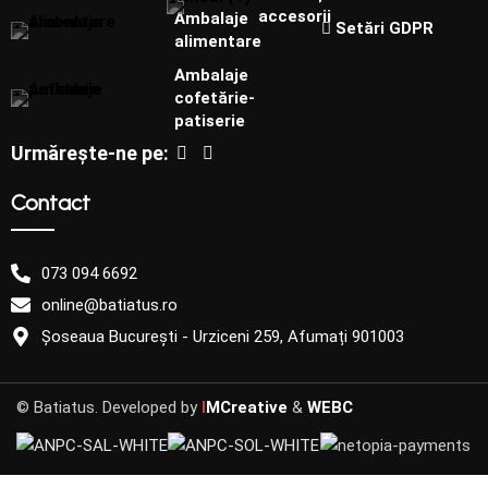
accesorii
Ambalaje
Setări GDPR
alimentare
Ambalaje
cofetărie-
patiserie
Urmărește-ne pe:
Contact
073 094 6692
online@batiatus.ro
Șoseaua București - Urziceni 259, Afumați 901003
Produs
fabricat la
comandă
© Batiatus. Developed by
I
MCreative
&
WEBC
Acest
produs este
fabricat la