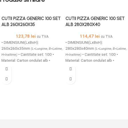
CUTII PIZZA GENERIC 100 SET
CUTII PIZZA GENERIC 100 SET
ALB 260X260X35
ALB 280X280X40
123,78
lei
114,47
lei
cu TVA
cu TVA
• DIMENSIUNI(LxBxH):
• DIMENSIUNI(LxBxH):
260x260x35mm
280x280x40mm
(L=Lungime, B=Latime,
(L=Lungime, B=Latime,
• Cantitate set: 100 •
• Cantitate set: 100 •
H=Inaltime)
H=Inaltime)
Material: Carton ondulat alb •
Material: Carton ondulat alb •
Structura carton: microondule
Structura carton: microondule
TAFT/E • Cutii printate generic din
TAFT/E • Cutii printate generic din
carton microondule cu o grosime
carton microondule cu o grosime
de 1,5 mm ideale pentru transportul
de 1,5 mm ideale pentru transportul
in siguranta a produselor alimentare
in siguranta a produselor alimentare
calde si reci, sunt prevazute cu
calde si reci, sunt prevazute cu
gauri de aerisire, acestea pot fi
gauri de aerisire, acestea pot fi
produse atat simple cat si
produse atat simple cat si
personalizate.
personalizate.