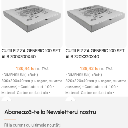
CUTII PIZZA GENERIC 100 SET
CUTII PIZZA GENERIC 100 SET
ALB 300X300X40
ALB 320X320X40
130,44
lei
138,42
lei
cu TVA
cu TVA
• DIMENSIUNI(LxBxH):
• DIMENSIUNI(LxBxH):
300x300x40mm
320x320x40mm
(L=Lungime, B=Latime,
(L=Lungime, B=Latime,
• Cantitate set: 100 •
• Cantitate set: 100 •
H=Inaltime)
H=Inaltime)
Material: Carton ondulat alb •
Material: Carton ondulat alb •
Structura carton: microondule
Structura carton: microondule
TAFT/E • Cutii printate generic din
TAFT/E • Cutii printate generic din
carton microondule cu o grosime
carton microondule cu o grosime
Abonează-te la Newsletterul nostru
de 1,5 mm ideale pentru transportul
de 1,5 mm ideale pentru transportul
in siguranta a produselor alimentare
in siguranta a produselor alimentare
Fii la curent cu ultimele noutăți.