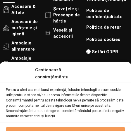
Accesorii &
Șervețele și
Politica de
Altele
Prosoape de
confidențialitate
hârtie
Accesorii de
Politica de retur
curățenie și
Veselă și
igienă
accesorii
Politica cookies
Ambalaje
alimentare
Setări GDPR
Ambalaje
cofetărie-
Gestionează
patiserie
consimțământul
Urmărește-ne pe:
Pentru a oferi cea mai bună experiență, folosim tehnologii precum cookie-
Contact
urile pentru a stoca și/sau accesa informațiile despre dispozitiv.
Consimțământul pentru aceste tehnologii ne va permite să procesăm date
precum comportamentul de navigare sau ID-uri unice pe acest site.
Neconsimțământul sau retragerea consimțământului poate afecta negativ
073 094 6692
anumite caracteristici și funcții.
online@batiatus.ro
Șoseaua București - Urziceni 259, Afumați 901003