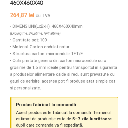
460X460X40
264,87
lei
cu TVA
• DIMENSIUNI(LxBxH): 460X460X40mm
(L=Lungime, B=Latime, H=Inaltime)
• Cantitate set: 100
• Material: Carton ondulat natur
• Structura carton: microondule TFT/E
• Cutii printate generic din carton microondule cu o
grosime de 1,5 mm ideale pentru transportul in siguranta
a produselor alimentare calde si reci, sunt prevazute cu
gauri de aerisire, acestea pot fi produse atat simple cat
si personalizate.
Produs fabricat la comandă
Acest produs este fabricat la comandă. Termenul
estimat de producție este de
5–7 zile lucrătoare
,
după care comanda va fi expediată.