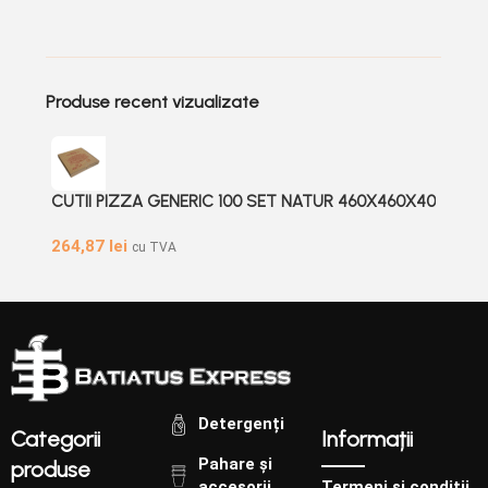
calde si reci, sunt prevazute cu
calde si reci, sunt prevazute cu
gauri de aerisire, acestea pot fi
gauri de aerisire, acestea pot fi
produse atat simple cat si
produse atat simple cat si
personalizate.
personalizate.
Produse recent vizualizate
CUTII PIZZA GENERIC 100 SET NATUR 460X460X40
264,87
lei
cu TVA
Detergenți
Categorii
Informații
Pahare și
produse
accesorii
Termeni și condiții