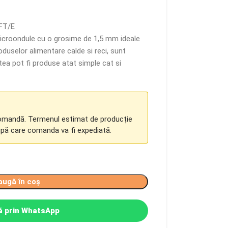
AFT/E
 microondule cu o grosime de 1,5 mm ideale
oduselor alimentare calde si reci, sunt
tea pot fi produse atat simple cat si
comandă. Termenul estimat de producție
upă care comanda va fi expediată.
augă în coș
 prin WhatsApp