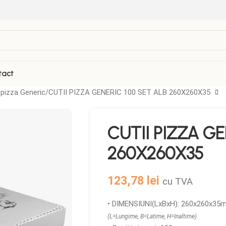
tact
 pizza Generic
CUTII PIZZA GENERIC 100 SET ALB 260X260X35
VEZI TOATE PRODUSELE
CUTII PIZZA GE
Folii Termosudabila
Role casa de marcat
260X260X35
Galetuse Plastic
Sticle de plastic
Hartie de copt
Tava autoservire
123,78
lei
cu TVA
Masina Termosudare
• DIMENSIUNI(LxBxH): 260x260x35
(L=Lungime, B=Latime, H=Inaltime)