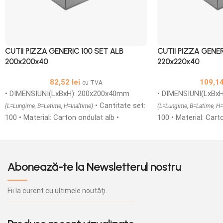
CUTII PIZZA GENERIC 100 SET ALB
CUTII PIZZA GENER
200x200x40
220x220x40
82,52
lei
109,1
cu TVA
• DIMENSIUNI(LxBxH): 200x200x40mm
• DIMENSIUNI(LxBx
• Cantitate set:
(L=Lungime, B=Latime, H=Inaltime)
(L=Lungime, B=Latime, H=
100 • Material: Carton ondulat alb •
100 • Material: Cart
Structura carton: microondule TAFT/E •
Structura carton: m
Cutii printate generic din carton
Cutii printate gener
microondule cu o grosime de 1,5 mm
microondule cu o g
Abonează-te la Newsletterul nostru
ideale pentru transportul in siguranta a
ideale pentru transp
produselor alimentare calde si reci, sunt
produselor alimentar
prevazute cu gauri de aerisire, acestea pot
prevazute cu gauri d
Fii la curent cu ultimele noutăți.
fi produse atat simple cat si personalizate.
fi produse atat simp