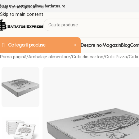
Skip to navigation
073 094 6692
online@batiatus.ro
Skip to main content
Categorii produse
Despre noi
Magazin
Blog
Con
Prima pagină
Ambalaje alimentare
Cutii din carton
Cutii Pizza
Cutii
ACCESORII & ALTELE
Doze de plastic
Folii
Folie Strech
Folii aluminiu
Folii decorative