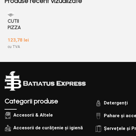
Produse recent vizualizate
CUTII
PIZZA
GENE
123,78
lei
RIC
100
cu TVA
SET
ALB
260X2
60X35
Categorii produse
Detergenți
Accesorii & Altele
Pahare și acce
Accesorii de curățenie și igienă
Șervețele și P