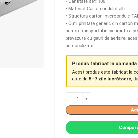
• Cantitate set: 100
• Material: Carton ondulat alb
• Structura carton: microondule T
• Cutii printate generic din carton
pentru transportul in siguranta a pr
prevazute cu gauri de aerisire, aces
personalizate.
Produs fabricat la comandă
Acest produs este fabricat la 
este de
5–7 zile lucrătoare
, d
Ad
Cumpără