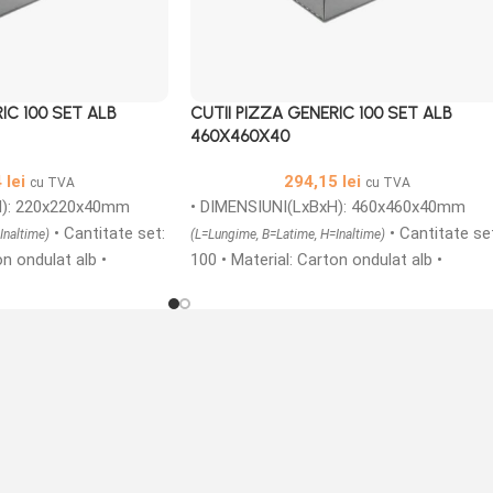
IC 100 SET ALB
CUTII PIZZA GENERIC 100 SET ALB
460X460X40
4
lei
294,15
lei
cu TVA
cu TVA
H): 220x220x40mm
• DIMENSIUNI(LxBxH): 460x460x40mm
• Cantitate set:
• Cantitate se
Inaltime)
(L=Lungime, B=Latime, H=Inaltime)
on ondulat alb •
100 • Material: Carton ondulat alb •
icroondule TAFT/E •
Structura carton: microondule TAFT/E •
ic din carton
Cutii printate generic din carton
rosime de 1,5 mm
microondule cu o grosime de 1,5 mm
ortul in siguranta a
ideale pentru transportul in siguranta a
e calde si reci, sunt
produselor alimentare calde si reci, sunt
e aerisire, acestea pot
prevazute cu gauri de aerisire, acestea p
le cat si personalizate.
fi produse atat simple cat si personalizat