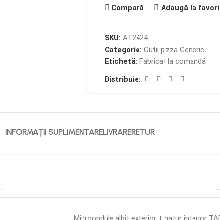
Compară
Adaugă la favori
SKU:
AT2424
Categorie:
Cutii pizza Generic
Etichetă:
Fabricat la comandă
Distribuie:
INFORMAȚII SUPLIMENTARE
LIVRARE
RETUR
Microondule albit exterior + natur interior T