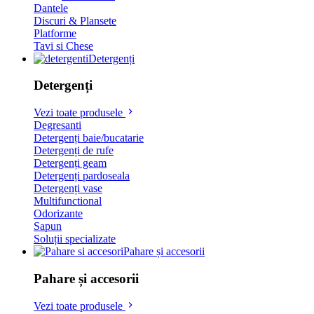
Dantele
Discuri & Plansete
Platforme
Tavi si Chese
Detergenți
Detergenți
Vezi toate produsele
Degresanti
Detergenți baie/bucatarie
Detergenți de rufe
Detergenți geam
Detergenți pardoseala
Detergenți vase
Multifunctional
Odorizante
Sapun
Soluții specializate
Pahare și accesorii
Pahare și accesorii
Vezi toate produsele