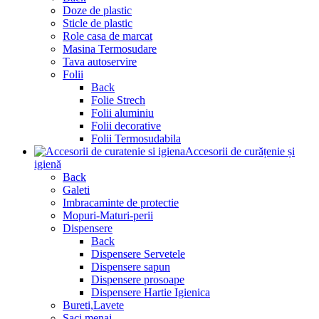
Doze de plastic
Sticle de plastic
Role casa de marcat
Masina Termosudare
Tava autoservire
Folii
Back
Folie Strech
Folii aluminiu
Folii decorative
Folii Termosudabila
Accesorii de curățenie și
igienă
Back
Galeti
Imbracaminte de protectie
Mopuri-Maturi-perii
Dispensere
Back
Dispensere Servetele
Dispensere sapun
Dispensere prosoape
Dispensere Hartie Igienica
Bureti,Lavete
Saci menaj