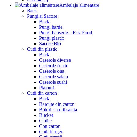
Ambalaje alimentare
Back
Pungi si Sacose
Back
Pungi hartie
Pungi Patiserie – Fast Food
Pungi plastic
Sacose Bio
Cutii din plastic
Back
Caserole diverse
Caserole fructe
Caserole oua
Caserole salata
Caserole sushi
Platouri
Cutii din carton
Back
Barcute din carton
Boluri si cutii salata
Bucket
Clatite
Con carton
Cutii burger