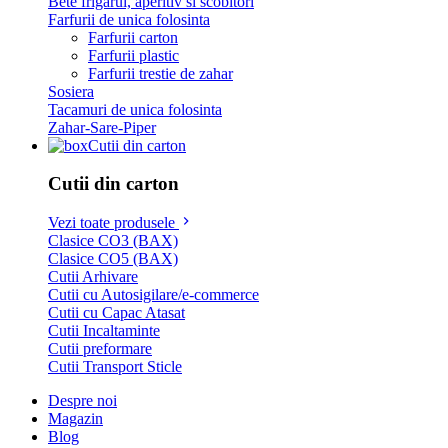
Bete frigarui, aperitiv si scobitori
Farfurii de unica folosinta
Farfurii carton
Farfurii plastic
Farfurii trestie de zahar
Sosiera
Tacamuri de unica folosinta
Zahar-Sare-Piper
Cutii din carton
Cutii din carton
Vezi toate produsele
Clasice CO3 (BAX)
Clasice CO5 (BAX)
Cutii Arhivare
Cutii cu Autosigilare/e-commerce
Cutii cu Capac Atasat
Cutii Incaltaminte
Cutii preformare
Cutii Transport Sticle
Despre noi
Magazin
Blog