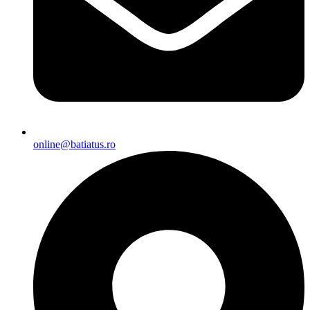
online@batiatus.ro