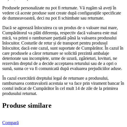
Produsele personalizate nu pot fi returnate. Vă rugăm să aveți în
vedere că aceste produse sunt create după configurațiile specificate
de dumneavoastră, deci nu pot fi schimbate sau returnate.
Dacă se agreează înlocuirea cu un produs de o valoare mai mare,
Cumpărătorul va plăti diferența, respectiv dacă valoarea este mai
mică, va primi o rambursare parțială până la valoarea produsului
înlocuitor. Costurile de retur și de transport pentru produsul
înlocuitor, dacă este cazul, sunt suportate de Cumpărător. În cazul în
care produsele a căror returnare se solicită prezintă ambalaje
deteriorate sau incomplete, urme de uzură, zgârieturi, lovituri, ne
rezervăm dreptul de a decide acceptarea returului sau de a opri o
sumă, suma ce va fi comunicată după evaluarea prejudiciilor aduse.
În cazul exercitării dreptului legal de returnare a produsului,
rambursarea contravalorii acestuia se va face prin virament bancar în
contul indicat de Cumpărător în cel mult 14 de zile de la primirea
produsului returnat.
Produse similare
Compară