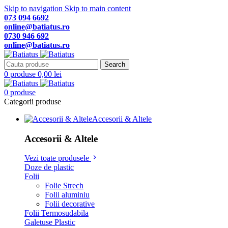
Skip to navigation
Skip to main content
073 094 6692
online@batiatus.ro
0730 946 692
online@batiatus.ro
Search
0
produse
0,00
lei
0
produse
Categorii produse
Accesorii & Altele
Accesorii & Altele
Vezi toate produsele
Doze de plastic
Folii
Folie Strech
Folii aluminiu
Folii decorative
Folii Termosudabila
Galetuse Plastic