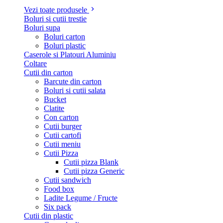
Vezi toate produsele
Boluri si cutii trestie
Boluri supa
Boluri carton
Boluri plastic
Caserole si Platouri Aluminiu
Coltare
Cutii din carton
Barcute din carton
Boluri si cutii salata
Bucket
Clatite
Con carton
Cutii burger
Cutii cartofi
Cutii meniu
Cutii Pizza
Cutii pizza Blank
Cutii pizza Generic
Cutii sandwich
Food box
Ladite Legume / Fructe
Six pack
Cutii din plastic