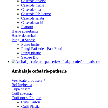
Caserole diverse
Caserole fructe
Caserole oua
Caserole PP / termo
Caserole salata
Caserole sushi
Platouri
Hartie absorbanta
Hartie de ambalat
Pungi si Sacose
Pungi hartie
Pungi Patiserie - Fast Food
Pungi plastic
Sacose Bio
Ambalaje cofetărie-patiserie
Ambalaje cofetărie-patiserie
Vezi toate produsele
Bol Inghetata
Cupa desert
Cutii cozonac
Cutii tort si Prajituri
Cutii Carton
Cutii Plastic