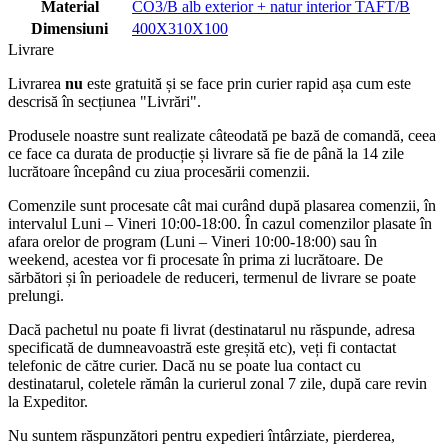
Material
CO3/B alb exterior + natur interior TAFT/B
Dimensiuni
400X310X100
Livrare
Livrarea
nu
este gratuită și se face prin curier rapid așa cum este
descrisă în secțiunea "Livrări".
Produsele noastre sunt realizate câteodată pe bază de comandă, ceea
ce face ca durata de producție și livrare să fie de până la 14 zile
lucrătoare începând cu ziua procesării comenzii.
Comenzile sunt procesate cât mai curând după plasarea comenzii, în
intervalul Luni – Vineri 10:00-18:00. În cazul comenzilor plasate în
afara orelor de program (Luni – Vineri 10:00-18:00) sau în
weekend, acestea vor fi procesate în prima zi lucrătoare. De
sărbători și în perioadele de reduceri, termenul de livrare se poate
prelungi.
Dacă pachetul nu poate fi livrat (destinatarul nu răspunde, adresa
specificată de dumneavoastră este greșită etc), veți fi contactat
telefonic de către curier. Dacă nu se poate lua contact cu
destinatarul, coletele rămân la curierul zonal 7 zile, după care revin
la Expeditor.
Nu suntem răspunzători pentru expedieri întârziate, pierderea,