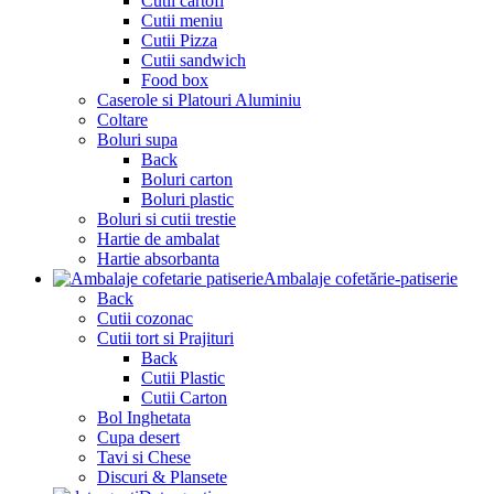
Cutii cartofi
Cutii meniu
Cutii Pizza
Cutii sandwich
Food box
Caserole si Platouri Aluminiu
Coltare
Boluri supa
Back
Boluri carton
Boluri plastic
Boluri si cutii trestie
Hartie de ambalat
Hartie absorbanta
Ambalaje cofetărie-patiserie
Back
Cutii cozonac
Cutii tort si Prajituri
Back
Cutii Plastic
Cutii Carton
Bol Inghetata
Cupa desert
Tavi si Chese
Discuri & Plansete