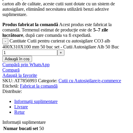
carton alb de calitate, aceste cutii sunt dotate cu un sistem de
autosigilare, eliminând necesitatea utilizării benzi adezive
suplimentare.
Produs fabricat la comandă
Acest produs este fabricat la
comandă. Termenul estimat de producție este de
5–7 zile
lucrătoare
, după care comanda va fi expediată.
Cantitate Cutii pentru curierat cu autosigilare CO3 alb
400X310X100 mm 50 buc set - Cutii Autosigilare Alb 50 Buc
Adaugă în coș
Cumpără prin WhatsApp
Compară
Adaugă la favorite
SKU:
AT7856993
Categorie:
Cutii cu Autosigilare/e-commerce
Etichetă:
Fabricat la comandă
Distribuie:
Informații suplimentare
Livrare
Retur
Informații suplimentare
Numar bucati set
50