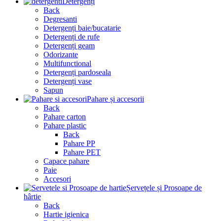
Detergenți
Back
Degresanti
Detergenți baie/bucatarie
Detergenți de rufe
Detergenți geam
Odorizante
Multifunctional
Detergenți pardoseala
Detergenți vase
Sapun
Pahare și accesorii
Back
Pahare carton
Pahare plastic
Back
Pahare PP
Pahare PET
Capace pahare
Paie
Accesori
Șervețele și Prosoape de
hârtie
Back
Hartie igienica