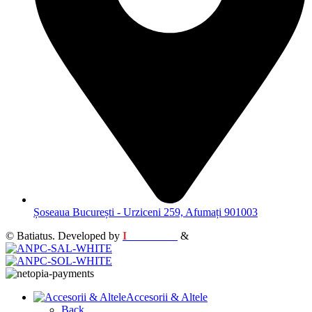
Șoseaua București - Urziceni 259, Afumați 901003
© Batiatus. Developed by
I
MCreative
&
WEBC
Accesorii & Altele
Back