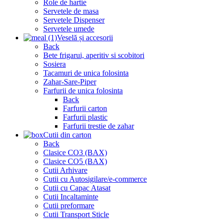
Role de hartie
Servetele de masa
Servetele Dispenser
Servetele umede
Veselă și accesorii
Back
Bete frigarui, aperitiv si scobitori
Sosiera
Tacamuri de unica folosinta
Zahar-Sare-Piper
Farfurii de unica folosinta
Back
Farfurii carton
Farfurii plastic
Farfurii trestie de zahar
Cutii din carton
Back
Clasice CO3 (BAX)
Clasice CO5 (BAX)
Cutii Arhivare
Cutii cu Autosigilare/e-commerce
Cutii cu Capac Atasat
Cutii Incaltaminte
Cutii preformare
Cutii Transport Sticle