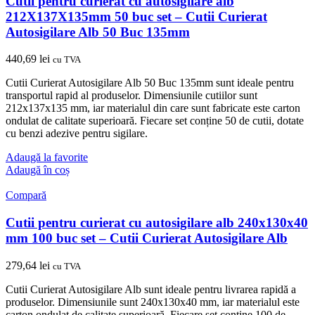
Cutii pentru curierat cu autosigilare alb
212X137X135mm 50 buc set – Cutii Curierat
Autosigilare Alb 50 Buc 135mm
440,69
lei
cu TVA
Cutii Curierat Autosigilare Alb 50 Buc 135mm sunt ideale pentru
transportul rapid al produselor. Dimensiunile cutiilor sunt
212x137x135 mm, iar materialul din care sunt fabricate este carton
ondulat de calitate superioară. Fiecare set conține 50 de cutii, dotate
cu benzi adezive pentru sigilare.
Adaugă la favorite
Adaugă în coș
Compară
Cutii pentru curierat cu autosigilare alb 240x130x40
mm 100 buc set – Cutii Curierat Autosigilare Alb
279,64
lei
cu TVA
Cutii Curierat Autosigilare Alb sunt ideale pentru livrarea rapidă a
produselor. Dimensiunile sunt 240x130x40 mm, iar materialul este
carton ondulat de calitate superioară. Fiecare set conține 100 de