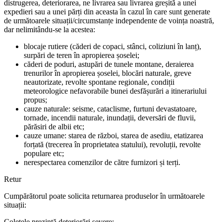
distrugerea, deteriorarea, ne livrarea sau livrarea greșită a unei
expedieri sau a unei părți din aceasta în cazul în care sunt generate
de următoarele situații/circumstanțe independente de voința noastră,
dar nelimitându-se la acestea:
blocaje rutiere (căderi de copaci, stânci, coliziuni în lanț),
surpări de teren în apropierea șoselei;
căderi de poduri, astupări de tunele montane, deraierea
trenurilor în apropierea șoselei, blocări naturale, greve
neautorizate, revolte spontane regionale, condiții
meteorologice nefavorabile bunei desfășurări a itinerariului
propus;
cauze naturale: seisme, cataclisme, furtuni devastatoare,
tornade, incendii naturale, inundații, deversări de fluvii,
părăsiri de albii etc;
cauze umane: starea de război, starea de asediu, etatizarea
forțată (trecerea în proprietatea statului), revoluții, revolte
populare etc;
nerespectarea comenzilor de către furnizori și terți.
Retur
Cumpărătorul poate solicita returnarea produselor în următoarele
situații:
Coletele prezintă deteriorări severe;