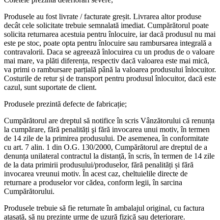
Produsele au fost livrate / facturate greșit. Livrarea altor produse
decât cele solicitate trebuie semnalată imediat. Cumpărătorul poate
solicita returnarea acestuia pentru înlocuire, iar dacă produsul nu mai
este pe stoc, poate opta pentru înlocuire sau rambursarea integrală a
contravalorii. Daca se agreează înlocuirea cu un produs de o valoare
mai mare, va plăti diferența, respectiv dacă valoarea este mai mică,
va primi o rambursare parțială până la valoarea produsului înlocuitor.
Costurile de retur și de transport pentru produsul înlocuitor, dacă este
cazul, sunt suportate de client.
Produsele prezintă defecte de fabricație;
Cumpărătorul are dreptul să notifice în scris Vânzătorului că renunța
la cumpărare, fără penalități şi fără invocarea unui motiv, în termen
de 14 zile de la primirea produsului. De asemenea, în conformitate
cu art. 7 alin. 1 din O.G. 130/2000, Cumpărătorul are dreptul de a
denunța unilateral contractul la distanță, în scris, în termen de 14 zile
de la data primirii produsului/produselor, fără penalități și fără
invocarea vreunui motiv. În acest caz, cheltuielile directe de
returnare a produselor vor cădea, conform legii, în sarcina
Cumpărătorului.
Produsele trebuie să fie returnate în ambalajul original, cu factura
atașată, să nu prezinte urme de uzură fizică sau deteriorare.