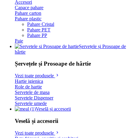
Accesori
Capace pahare
Pahare carton
Pahare plastic
Pahare Cristal
Pahare PET
Pahare PP
Paie
Șervețele și Prosoape de
hârtie
Șervețele și Prosoape de hârtie
Vezi toate produsele
Hartie igienica
Role de hartie
Servetele de masa
Servetele Dispenser
Servetele umede
Veselă și accesorii
Veselă și accesorii
Vezi toate produsele