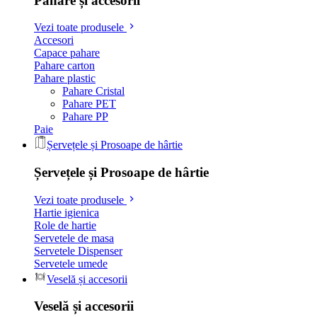
Pahare și accesorii
Vezi toate produsele
Accesori
Capace pahare
Pahare carton
Pahare plastic
Pahare Cristal
Pahare PET
Pahare PP
Paie
Șervețele și Prosoape de hârtie
Șervețele și Prosoape de hârtie
Vezi toate produsele
Hartie igienica
Role de hartie
Servetele de masa
Servetele Dispenser
Servetele umede
Veselă și accesorii
Veselă și accesorii