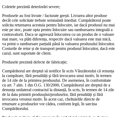
Coletele prezintă deteriorări severe;
Produsele au fost livrate / facturate greșit. Livrarea altor produse
decât cele solicitate trebuie semnalată imediat. Cumpărătorul poate
solicita returnarea acestuia pentru înlocuire, iar dacă produsul nu mai
este pe stoc, poate opta pentru înlocuire sau rambursarea integrală a
contravalorii. Daca se agreează înlocuirea cu un produs de o valoare
mai mare, va plăti diferența, respectiv dacă valoarea este mai mică,
va primi o rambursare parțială până la valoarea produsului înlocuitor.
Costurile de retur și de transport pentru produsul înlocuitor, dacă este
cazul, sunt suportate de client.
Produsele prezintă defecte de fabricație;
Cumpărătorul are dreptul să notifice în scris Vânzătorului că renunța
la cumpărare, fără penalități şi fără invocarea unui motiv, în termen
de 14 zile de la primirea produsului. De asemenea, în conformitate
cu art. 7 alin. 1 din O.G. 130/2000, Cumpărătorul are dreptul de a
denunța unilateral contractul la distanță, în scris, în termen de 14 zile
de la data primirii produsului/produselor, fără penalități și fără
invocarea vreunui motiv. În acest caz, cheltuielile directe de
returnare a produselor vor cădea, conform legii, în sarcina
Cumpărătorului.