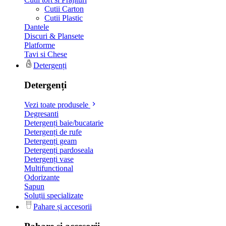
Cutii Carton
Cutii Plastic
Dantele
Discuri & Plansete
Platforme
Tavi si Chese
Detergenți
Detergenți
Vezi toate produsele
Degresanti
Detergenți baie/bucatarie
Detergenți de rufe
Detergenți geam
Detergenți pardoseala
Detergenți vase
Multifunctional
Odorizante
Sapun
Soluții specializate
Pahare și accesorii