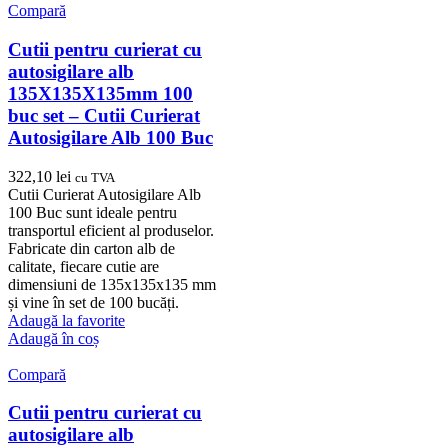
Compară
Cutii pentru curierat cu
autosigilare alb
135X135X135mm 100
buc set – Cutii Curierat
Autosigilare Alb 100 Buc
322,10
lei
cu TVA
Cutii Curierat Autosigilare Alb
100 Buc sunt ideale pentru
transportul eficient al produselor.
Fabricate din carton alb de
calitate, fiecare cutie are
dimensiuni de 135x135x135 mm
și vine în set de 100 bucăți.
Adaugă la favorite
Adaugă în coș
Compară
Cutii pentru curierat cu
autosigilare alb