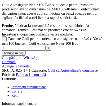
Cutii Autosigilare Natur 100 Buc sunt ideale pentru transportul
produselor, având dimensiuni de 240x130x40 mm. Confectionate
din carton natur, aceste cutii sunt dotate cu benzi adezive pentru
sigilare, facilitând astfel livrarea rapidă și eficientă.
Produs fabricat la comandă
Acest produs este fabricat la
comandă. Termenul estimat de producție este de
5–7 zile
lucrătoare
, după care comanda va fi expediată.
Cantitate Cutii pentru curierat cu autosigilare natur 240x130x40
mm 100 buc set - Cutii Autosigilare Natur 100 Buc
Adaugă în coș
Cumpără prin WhatsApp
Compară
Adaugă la favorite
SKU:
AT025417-1
Categorie:
Cutii cu Autosigilare/e-commerce
Etichetă:
Fabricat la comandă
Distribuie:
Informații suplimentare
Livrare
Retur
Informații suplimentare