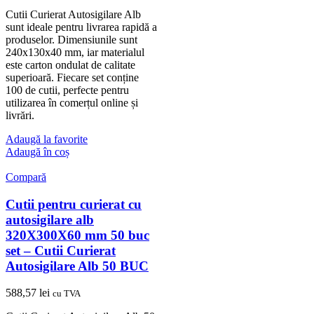
Cutii Curierat Autosigilare Alb
sunt ideale pentru livrarea rapidă a
produselor. Dimensiunile sunt
240x130x40 mm, iar materialul
este carton ondulat de calitate
superioară. Fiecare set conține
100 de cutii, perfecte pentru
utilizarea în comerțul online și
livrări.
Adaugă la favorite
Adaugă în coș
Compară
Cutii pentru curierat cu
autosigilare alb
320X300X60 mm 50 buc
set – Cutii Curierat
Autosigilare Alb 50 BUC
588,57
lei
cu TVA