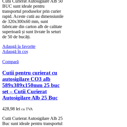
Cutii Curierat Autosigilare Alb 50
BUC sunt ideale pentru
transportul produselor prin curier
rapid. Aceste cutii au dimensiunile
de 320x300x60 mm, sunt
fabricate din carton alb de calitate
superioară și sunt livrate în seturi
de 50 de bucăți.
Adaugă la favorite
Adaugă în coș
Compară
Cutii pentru curierat cu
autosigilare CO3 alb
589x389x150mm 25 buc
set – Cutii Curierat
Autosigilare Alb 25 Buc
428,98
lei
cu TVA
Cutii Curierat Autosigilare Alb 25
Buc sunt ideale pentru transportul