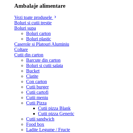
Ambalaje alimentare
Vezi toate produsele
Boluri si cutii trestie
Boluri supa
Boluri carton
Boluri plastic
Caserole si Platouri Aluminiu
Coltare
Cutii din carton
Barcute din carton
Boluri si cutii salata
Bucket
Clatite
Con carton
Cutii burger
Cutii cartofi
Cutii meniu
Cutii Pizza
Cutii pizza Blank
Cutii pizza Generic
Cutii sandwich
Food box
Ladite Legume / Fructe