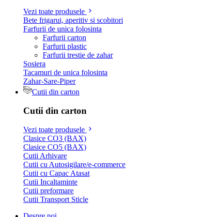
Vezi toate produsele
Bete frigarui, aperitiv si scobitori
Farfurii de unica folosinta
Farfurii carton
Farfurii plastic
Farfurii trestie de zahar
Sosiera
Tacamuri de unica folosinta
Zahar-Sare-Piper
Cutii din carton
Cutii din carton
Vezi toate produsele
Clasice CO3 (BAX)
Clasice CO5 (BAX)
Cutii Arhivare
Cutii cu Autosigilare/e-commerce
Cutii cu Capac Atasat
Cutii Incaltaminte
Cutii preformare
Cutii Transport Sticle
Despre noi