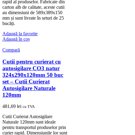
rapid al produselor. Fabricate din
carton alb de calitate, aceste cutii
au dimensiuni de 589x389x150
mm și sunt livrate în seturi de 25
bucăți.
Adaugă la favorite
Adaugă în coș
Compară
Cutii pentru curierat cu
autosigilare CO3 natur
324x290x120mm 50 buc
set – Cutii Curierat
Autosigilare Naturale
120mm
481,69
lei
cu TVA
Cutii Curierat Autosigilare
Naturale 120mm sunt ideale
pentru transportul produselor prin
curier rapid. Dimensiunile lor sunt