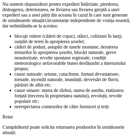
Nu suntem răspunzători pentru expedieri întârziate, pierderea,
distrugerea, deteriorarea, ne livrarea sau livrarea greșită a unei
expedieri sau a unei părți din aceasta în cazul în care sunt generate
de următoarele situații/circumstanțe independente de voința noastră,
dar nelimitându-se la acestea:
blocaje rutiere (căderi de copaci, stânci, coliziuni în lanț),
surpări de teren în apropierea șoselei;
căderi de poduri, astupări de tunele montane, deraierea
trenurilor în apropierea șoselei, blocări naturale, greve
neautorizate, revolte spontane regionale, condiții
meteorologice nefavorabile bunei desfășurări a itinerariului
propus;
cauze naturale: seisme, cataclisme, furtuni devastatoare,
tornade, incendii naturale, inundații, deversări de fluvii,
părăsiri de albii etc;
cauze umane: starea de război, starea de asediu, etatizarea
forțată (trecerea în proprietatea statului), revoluții, revolte
populare etc;
nerespectarea comenzilor de către furnizori și terți.
Retur
Cumpărătorul poate solicita returnarea produselor în următoarele
situații: