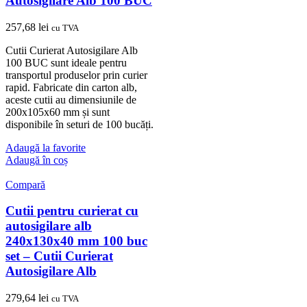
Autosigilare Alb 100 BUC
257,68
lei
cu TVA
Cutii Curierat Autosigilare Alb
100 BUC sunt ideale pentru
transportul produselor prin curier
rapid. Fabricate din carton alb,
aceste cutii au dimensiunile de
200x105x60 mm și sunt
disponibile în seturi de 100 bucăți.
Adaugă la favorite
Adaugă în coș
Compară
Cutii pentru curierat cu
autosigilare alb
240x130x40 mm 100 buc
set – Cutii Curierat
Autosigilare Alb
279,64
lei
cu TVA