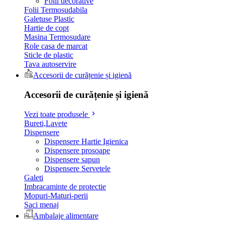
Folii decorative
Folii Termosudabila
Galetuse Plastic
Hartie de copt
Masina Termosudare
Role casa de marcat
Sticle de plastic
Tava autoservire
Accesorii de curățenie și igienă
Accesorii de curățenie și igienă
Vezi toate produsele
Bureti,Lavete
Dispensere
Dispensere Hartie Igienica
Dispensere prosoape
Dispensere sapun
Dispensere Servetele
Galeti
Imbracaminte de protectie
Mopuri-Maturi-perii
Saci menaj
Ambalaje alimentare