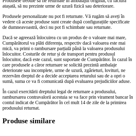
Produsele trebuie să fie returnate în ambalajul original, cu factura
atașată, să nu prezinte urme de uzură fizică sau deteriorare.
Produsele personalizate nu pot fi returnate. Vă rugăm să aveți în
vedere că aceste produse sunt create după configurațiile specificate
de dumneavoastră, deci nu pot fi schimbate sau returnate.
Dacă se agreează înlocuirea cu un produs de o valoare mai mare,
Cumpărătorul va plăti diferența, respectiv dacă valoarea este mai
mică, va primi o rambursare parțială până la valoarea produsului
înlocuitor. Costurile de retur și de transport pentru produsul
înlocuitor, dacă este cazul, sunt suportate de Cumpărător. În cazul în
care produsele a căror returnare se solicită prezintă ambalaje
deteriorate sau incomplete, urme de uzură, zgârieturi, lovituri, ne
rezervăm dreptul de a decide acceptarea returului sau de a opri o
sumă, suma ce va fi comunicată după evaluarea prejudiciilor aduse.
În cazul exercitării dreptului legal de returnare a produsului,
rambursarea contravalorii acestuia se va face prin virament bancar în
contul indicat de Cumpărător în cel mult 14 de zile de la primirea
produsului returnat.
Produse similare