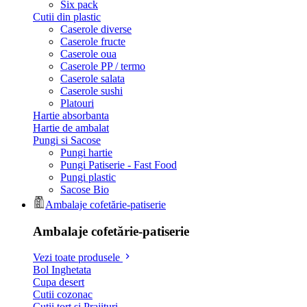
Six pack
Cutii din plastic
Caserole diverse
Caserole fructe
Caserole oua
Caserole PP / termo
Caserole salata
Caserole sushi
Platouri
Hartie absorbanta
Hartie de ambalat
Pungi si Sacose
Pungi hartie
Pungi Patiserie - Fast Food
Pungi plastic
Sacose Bio
Ambalaje cofetărie-patiserie
Ambalaje cofetărie-patiserie
Vezi toate produsele
Bol Inghetata
Cupa desert
Cutii cozonac
Cutii tort si Prajituri