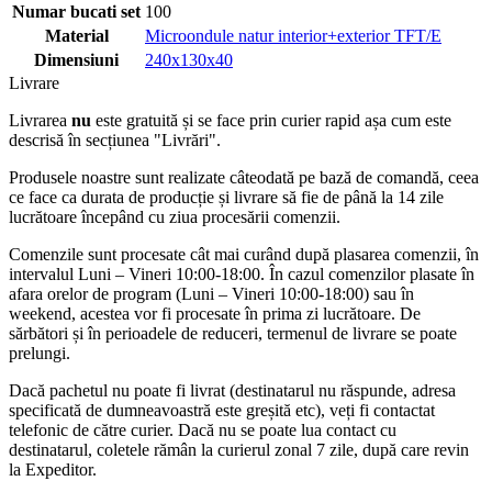
Numar bucati set
100
Material
Microondule natur interior+exterior TFT/E
Dimensiuni
240x130x40
Livrare
Livrarea
nu
este gratuită și se face prin curier rapid așa cum este
descrisă în secțiunea "Livrări".
Produsele noastre sunt realizate câteodată pe bază de comandă, ceea
ce face ca durata de producție și livrare să fie de până la 14 zile
lucrătoare începând cu ziua procesării comenzii.
Comenzile sunt procesate cât mai curând după plasarea comenzii, în
intervalul Luni – Vineri 10:00-18:00. În cazul comenzilor plasate în
afara orelor de program (Luni – Vineri 10:00-18:00) sau în
weekend, acestea vor fi procesate în prima zi lucrătoare. De
sărbători și în perioadele de reduceri, termenul de livrare se poate
prelungi.
Dacă pachetul nu poate fi livrat (destinatarul nu răspunde, adresa
specificată de dumneavoastră este greșită etc), veți fi contactat
telefonic de către curier. Dacă nu se poate lua contact cu
destinatarul, coletele rămân la curierul zonal 7 zile, după care revin
la Expeditor.