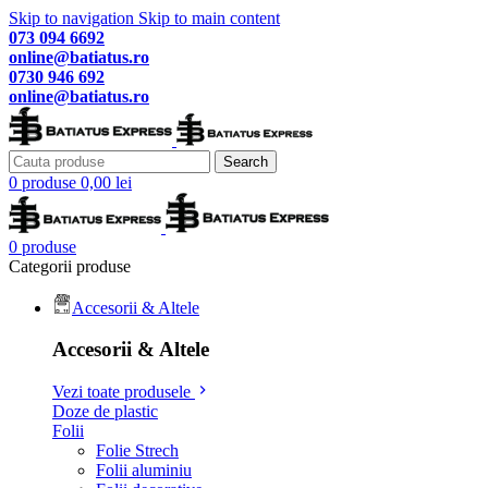
Skip to navigation
Skip to main content
073 094 6692
online@batiatus.ro
0730 946 692
online@batiatus.ro
Search
0
produse
0,00
lei
0
produse
Categorii produse
Accesorii & Altele
Accesorii & Altele
Vezi toate produsele
Doze de plastic
Folii
Folie Strech
Folii aluminiu