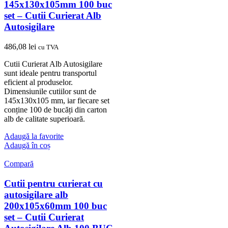
145x130x105mm 100 buc
set – Cutii Curierat Alb
Autosigilare
486,08
lei
cu TVA
Cutii Curierat Alb Autosigilare
sunt ideale pentru transportul
eficient al produselor.
Dimensiunile cutiilor sunt de
145x130x105 mm, iar fiecare set
conține 100 de bucăți din carton
alb de calitate superioară.
Adaugă la favorite
Adaugă în coș
Compară
Cutii pentru curierat cu
autosigilare alb
200x105x60mm 100 buc
set – Cutii Curierat