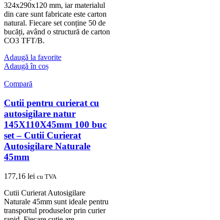
324x290x120 mm, iar materialul
din care sunt fabricate este carton
natural. Fiecare set conține 50 de
bucăți, având o structură de carton
CO3 TFT/B.
Adaugă la favorite
Adaugă în coș
Compară
Cutii pentru curierat cu
autosigilare natur
145X110X45mm 100 buc
set – Cutii Curierat
Autosigilare Naturale
45mm
177,16
lei
cu TVA
Cutii Curierat Autosigilare
Naturale 45mm sunt ideale pentru
transportul produselor prin curier
rapid. Fiecare cutie are