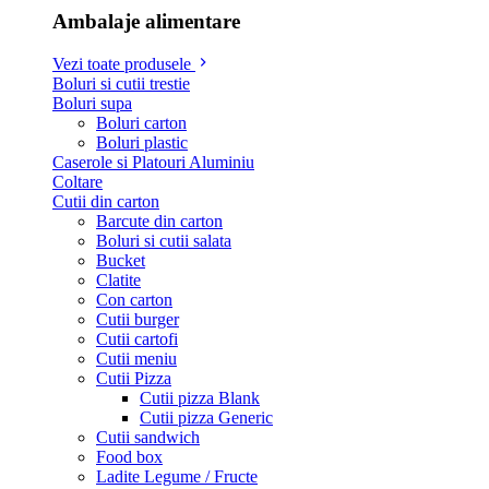
Ambalaje alimentare
Vezi toate produsele
Boluri si cutii trestie
Boluri supa
Boluri carton
Boluri plastic
Caserole si Platouri Aluminiu
Coltare
Cutii din carton
Barcute din carton
Boluri si cutii salata
Bucket
Clatite
Con carton
Cutii burger
Cutii cartofi
Cutii meniu
Cutii Pizza
Cutii pizza Blank
Cutii pizza Generic
Cutii sandwich
Food box
Ladite Legume / Fructe