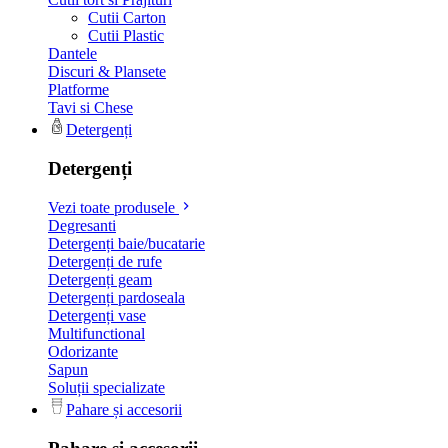
Cutii Carton
Cutii Plastic
Dantele
Discuri & Plansete
Platforme
Tavi si Chese
Detergenți
Detergenți
Vezi toate produsele
Degresanti
Detergenți baie/bucatarie
Detergenți de rufe
Detergenți geam
Detergenți pardoseala
Detergenți vase
Multifunctional
Odorizante
Sapun
Soluții specializate
Pahare și accesorii