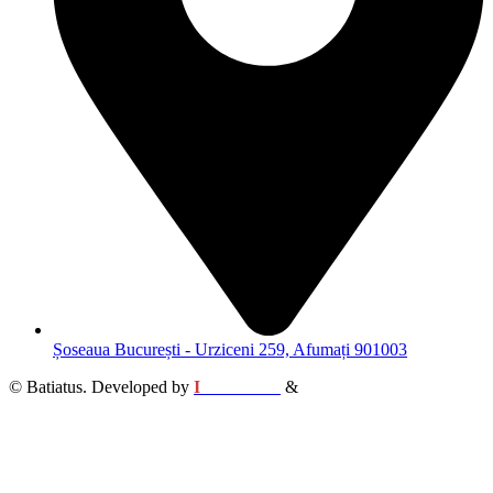
Șoseaua București - Urziceni 259, Afumați 901003
© Batiatus. Developed by
I
MCreative
&
WEBC