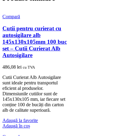
Compară
Cutii pentru curierat cu
autosigilare alb
145x130x105mm 100 buc
set – Cutii Curierat Alb
Autosigilare
486,08
lei
cu TVA
Cutii Curierat Alb Autosigilare
sunt ideale pentru transportul
eficient al produselor.
Dimensiunile cutiilor sunt de
145x130x105 mm, iar fiecare set
conține 100 de bucăți din carton
alb de calitate superioară.
Adaugă la favorite
Adaugă în coș