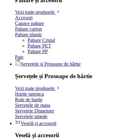
Pahare și accesorii
Vezi toate produsele
Accesori
Capace pahare
Pahare carton
Pahare plastic
Pahare Cristal
Pahare PET
Pahare PP
Paie
Șervețele și Prosoape de hârtie
Șervețele și Prosoape de hârtie
Vezi toate produsele
Hartie igienica
Role de hartie
Servetele de masa
Servetele Dispenser
Servetele umede
Veselă și accesorii
Veselă și accesorii