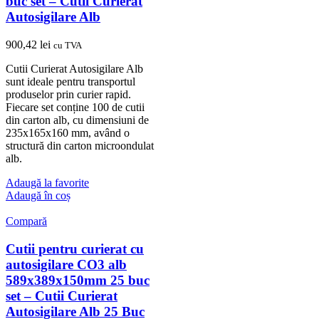
buc set – Cutii Curierat
Autosigilare Alb
900,42
lei
cu TVA
Cutii Curierat Autosigilare Alb
sunt ideale pentru transportul
produselor prin curier rapid.
Fiecare set conține 100 de cutii
din carton alb, cu dimensiuni de
235x165x160 mm, având o
structură din carton microondulat
alb.
Adaugă la favorite
Adaugă în coș
Compară
Cutii pentru curierat cu
autosigilare CO3 alb
589x389x150mm 25 buc
set – Cutii Curierat
Autosigilare Alb 25 Buc