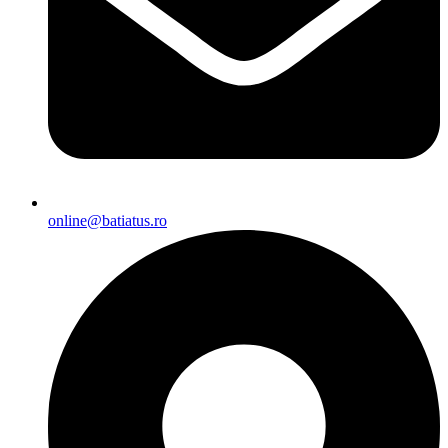
online@batiatus.ro