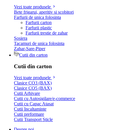
Vezi toate produsele
Bete frigarui, aperitiv si scobitori
Farfurii de unica folosinta
Farfurii carton
Farfurii plastic
Farfurii trestie de zahar
Sosiera
Tacamuri de unica folosinta
Zahar-Sare-Piper
Cutii din carton
Cutii din carton
Vezi toate produsele
Clasice CO3 (BAX)
Clasice CO5 (BAX)
Cutii Arhivare
Cutii cu Autosigilare/e-commerce
Cutii cu Capac Atasat
Cutii Incaltaminte
Cutii preformare
Cutii Transport Sticle
Despre noi