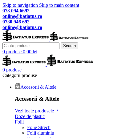
Skip to navigation
Skip to main content
073 094 6692
online@batiatus.ro
0730 946 692
online@batiatus.ro
Search
0
produse
0,00
lei
0
produse
Categorii produse
Accesorii & Altele
Accesorii & Altele
Vezi toate produsele
Doze de plastic
Folii
Folie Strech
Folii aluminiu