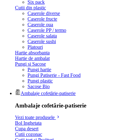
Six pack
Cutii din plastic
Caserole diverse
Caserole fructe
Caserole oua
Caserole PP / termo
Caserole salata
Caserole sushi
Platouri
Hartie absorbanta
Hartie de ambalat
Pungi si Sacose
Pungi hartie
Pungi Patiserie - Fast Food
Pungi plastic
Sacose Bio
Ambalaje cofetărie-patiserie
Ambalaje cofetărie-patiserie
Vezi toate produsele
Bol Inghetata
Cupa desert
Cutii cozonac
Cutii tort si Prajituri