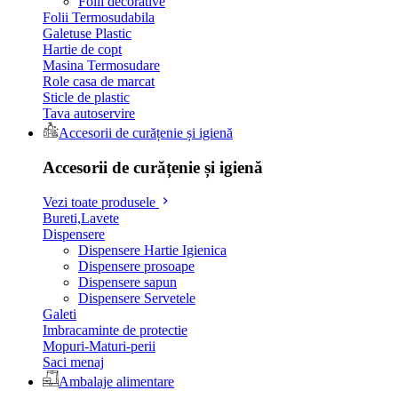
Folii decorative
Folii Termosudabila
Galetuse Plastic
Hartie de copt
Masina Termosudare
Role casa de marcat
Sticle de plastic
Tava autoservire
Accesorii de curățenie și igienă
Accesorii de curățenie și igienă
Vezi toate produsele
Bureti,Lavete
Dispensere
Dispensere Hartie Igienica
Dispensere prosoape
Dispensere sapun
Dispensere Servetele
Galeti
Imbracaminte de protectie
Mopuri-Maturi-perii
Saci menaj
Ambalaje alimentare