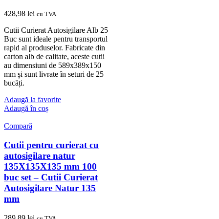
428,98
lei
cu TVA
Cutii Curierat Autosigilare Alb 25
Buc sunt ideale pentru transportul
rapid al produselor. Fabricate din
carton alb de calitate, aceste cutii
au dimensiuni de 589x389x150
mm și sunt livrate în seturi de 25
bucăți.
Adaugă la favorite
Adaugă în coș
Compară
Cutii pentru curierat cu
autosigilare natur
135X135X135 mm 100
buc set – Cutii Curierat
Autosigilare Natur 135
mm
289,89
lei
cu TVA