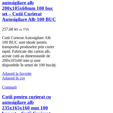
autosigilare alb
200x105x60mm 100 buc
set – Cutii Curierat
Autosigilare Alb 100 BUC
257,68
lei
cu TVA
Cutii Curierat Autosigilare Alb
100 BUC sunt ideale pentru
transportul produselor prin curier
rapid. Fabricate din carton alb,
aceste cutii au dimensiunile de
200x105x60 mm și sunt
disponibile în seturi de 100 bucăți.
Adaugă la favorite
Adaugă în coș
Compară
Cutii pentru curierat cu
autosigilare alb
235x165x160 mm 100