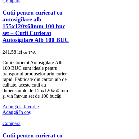
Compară
Cutii pentru curierat cu
autosigilare alb
155x120x60mm 100 buc
set – Cutii Curierat
Autosigilare Alb 100 BUC
241,58
lei
cu TVA
Cutii Curierat Autosigilare Alb
100 BUC sunt ideale pentru
transportul produselor prin curier
rapid. Fabricate din carton alb de
calitate, aceste cutii au
dimensiunile de 155x120x60 mm
și vin într-un set de 100 bucăți.
Adaugă la favorite
Adaugă în coș
Compară
Cutii pentru curierat cu