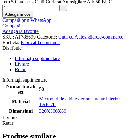
mm 50 buc set - Cutii Curierat Autosigilare Alb 50 BUC
Adaugă în coș
Cumpără prin WhatsApp
Compară
Adaugă la favorite
SKU:
AT785699
Categorie:
Cutii cu Autosigilare/e-commerce
Etichetă:
Fabricat la comandă
Distribuie:
Informații suplimentare
Livrare
Retur
Informații suplimentare
Numar bucati
50
set
Microondule albit exterior + natur interior
Material
TAFT/E
Dimensiuni
320X300X60
Livrare
Retur
Produse similare