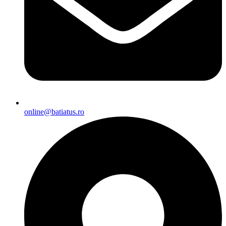
online@batiatus.ro