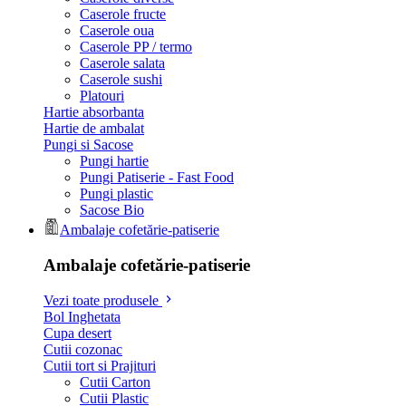
Caserole fructe
Caserole oua
Caserole PP / termo
Caserole salata
Caserole sushi
Platouri
Hartie absorbanta
Hartie de ambalat
Pungi si Sacose
Pungi hartie
Pungi Patiserie - Fast Food
Pungi plastic
Sacose Bio
Ambalaje cofetărie-patiserie
Ambalaje cofetărie-patiserie
Vezi toate produsele
Bol Inghetata
Cupa desert
Cutii cozonac
Cutii tort si Prajituri
Cutii Carton
Cutii Plastic