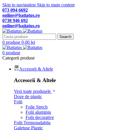
Skip to navigation
Skip to main content
073 094 6692
online@batiatus.ro
0730 946 692
online@batiatus.ro
Search
0
produse
0,00
lei
0
produse
Categorii produse
Accesorii & Altele
Accesorii & Altele
Vezi toate produsele
Doze de plastic
Folii
Folie Strech
Folii aluminiu
Folii decorative
Folii Termosudabila
Galetuse Plastic