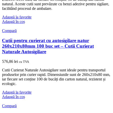
natural. Aceste cutii sunt prevăzute cu benzi adezive pentru sigilare,
facilitând procesul de ambalare.
Adaugă la favorite
Adaugă în coș
Compară
Cutii pentru curierat cu autosigilare natur
260x210x80mm 100 buc set – Cutii Curierat
Naturale Autosigilare
576,86
lei
cu TVA
Cutii Curierat Naturale Autosigilare sunt ideale pentru transportul
produselor prin curier rapid. Dimensiunile sunt de 260x210x80 mm,
iar fiecare set conține 100 de bucăți din carton natural, rezistent și
ecologic.
Adaugă la favorite
Adaugă în coș
Compară