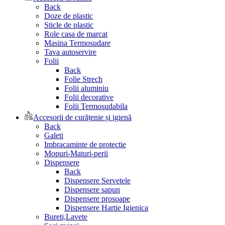
Back
Doze de plastic
Sticle de plastic
Role casa de marcat
Masina Termosudare
Tava autoservire
Folii
Back
Folie Strech
Folii aluminiu
Folii decorative
Folii Termosudabila
Accesorii de curățenie și igienă
Back
Galeti
Imbracaminte de protectie
Mopuri-Maturi-perii
Dispensere
Back
Dispensere Servetele
Dispensere sapun
Dispensere prosoape
Dispensere Hartie Igienica
Bureti,Lavete