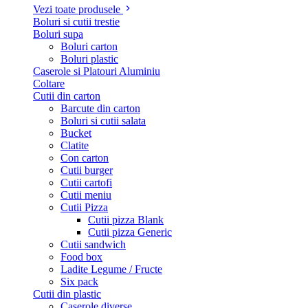
Vezi toate produsele
Boluri si cutii trestie
Boluri supa
Boluri carton
Boluri plastic
Caserole si Platouri Aluminiu
Coltare
Cutii din carton
Barcute din carton
Boluri si cutii salata
Bucket
Clatite
Con carton
Cutii burger
Cutii cartofi
Cutii meniu
Cutii Pizza
Cutii pizza Blank
Cutii pizza Generic
Cutii sandwich
Food box
Ladite Legume / Fructe
Six pack
Cutii din plastic
Caserole diverse