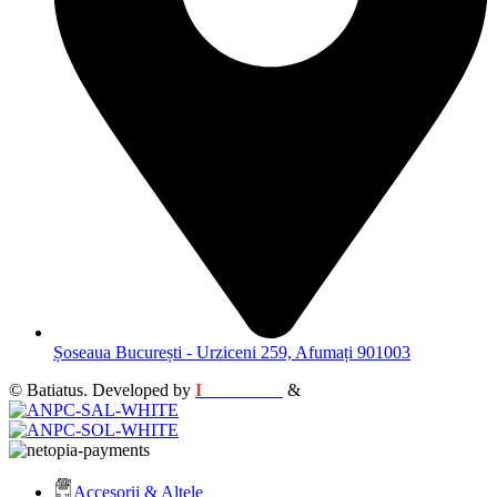
Șoseaua București - Urziceni 259, Afumați 901003
© Batiatus. Developed by
I
MCreative
&
WEBC
Accesorii & Altele