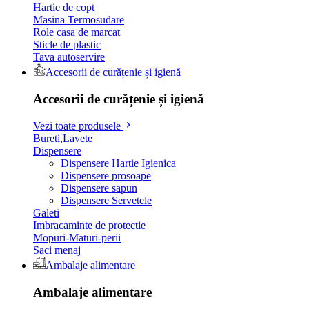
Hartie de copt
Masina Termosudare
Role casa de marcat
Sticle de plastic
Tava autoservire
Accesorii de curățenie și igienă
Accesorii de curățenie și igienă
Vezi toate produsele
Bureti,Lavete
Dispensere
Dispensere Hartie Igienica
Dispensere prosoape
Dispensere sapun
Dispensere Servetele
Galeti
Imbracaminte de protectie
Mopuri-Maturi-perii
Saci menaj
Ambalaje alimentare
Ambalaje alimentare