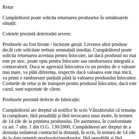
Retur
Cumpărătorul poate solicita returnarea produselor în următoarele
situații:
Coletele prezintă deteriorări severe;
Produsele au fost livrate / facturate greșit. Livrarea altor produse
decât cele solicitate trebuie semnalată imediat. Cumpărătorul poate
solicita returnarea acestuia pentru înlocuire, iar dacă produsul nu mai
este pe stoc, poate opta pentru înlocuire sau rambursarea integrală a
contravalorii. Daca se agreează înlocuirea cu un produs de o valoare
mai mare, va plăti diferența, respectiv dacă valoarea este mai mică,
va primi o rambursare parțială până la valoarea produsului înlocuitor.
Costurile de retur și de transport pentru produsul înlocuitor, dacă este
cazul, sunt suportate de client.
Produsele prezintă defecte de fabricație;
Cumpărătorul are dreptul să notifice în scris Vânzătorului că renunța
la cumpărare, fără penalități şi fără invocarea unui motiv, în termen
de 14 zile de la primirea produsului. De asemenea, în conformitate
cu art. 7 alin. 1 din O.G. 130/2000, Cumpărătorul are dreptul de a
denunța unilateral contractul la distanță, în scris, în termen de 14 zile
de la data primirii produsului/produselor, fără penalități și fără