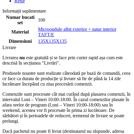
Retur
Informații suplimentare
Numar bucati
100
set
Microondule albit exterior + natur interior
Material
TAFT/E
Dimensiuni
135X135X135
Livrare
Livrarea
nu
este gratuită și se face prin curier rapid așa cum este
descrisă în secțiunea "Livrări".
Produsele noastre sunt realizate câteodată pe bază de comandă, ceea
ce face ca durata de producție și livrare să fie de până la 14 zile
lucrătoare începând cu ziua procesării comenzii.
Comenzile sunt procesate cât mai curând după plasarea comenzii, în
intervalul Luni – Vineri 10:00-18:00. În cazul comenzilor plasate în
afara orelor de program (Luni – Vineri 10:00-18:00) sau în
weekend, acestea vor fi procesate în prima zi lucrătoare. De
sărbători și în perioadele de reduceri, termenul de livrare se poate
prelungi.
Dacă pachetul nu poate fi livrat (destinatarul nu răspunde, adresa