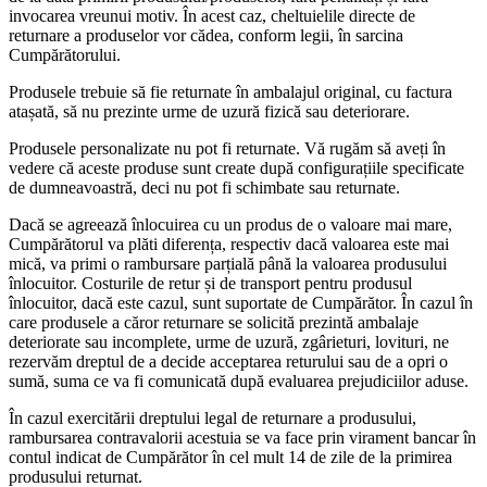
invocarea vreunui motiv. În acest caz, cheltuielile directe de
returnare a produselor vor cădea, conform legii, în sarcina
Cumpărătorului.
Produsele trebuie să fie returnate în ambalajul original, cu factura
atașată, să nu prezinte urme de uzură fizică sau deteriorare.
Produsele personalizate nu pot fi returnate. Vă rugăm să aveți în
vedere că aceste produse sunt create după configurațiile specificate
de dumneavoastră, deci nu pot fi schimbate sau returnate.
Dacă se agreează înlocuirea cu un produs de o valoare mai mare,
Cumpărătorul va plăti diferența, respectiv dacă valoarea este mai
mică, va primi o rambursare parțială până la valoarea produsului
înlocuitor. Costurile de retur și de transport pentru produsul
înlocuitor, dacă este cazul, sunt suportate de Cumpărător. În cazul în
care produsele a căror returnare se solicită prezintă ambalaje
deteriorate sau incomplete, urme de uzură, zgârieturi, lovituri, ne
rezervăm dreptul de a decide acceptarea returului sau de a opri o
sumă, suma ce va fi comunicată după evaluarea prejudiciilor aduse.
În cazul exercitării dreptului legal de returnare a produsului,
rambursarea contravalorii acestuia se va face prin virament bancar în
contul indicat de Cumpărător în cel mult 14 de zile de la primirea
produsului returnat.