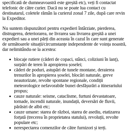
specificată de dumneavoastră este greșită etc), veți fi contactat
telefonic de către curier. Dacă nu se poate lua contact cu
destinatarul, coletele rămân la curierul zonal 7 zile, după care revin
la Expeditor.
Nu suntem răspunzători pentru expedieri întârziate, pierderea,
distrugerea, deteriorarea, ne livrarea sau livrarea greșită a unei
expedieri sau a unei părți din aceasta în cazul în care sunt generate
de următoarele situații/circumstanțe independente de voința noastră,
dar nelimitându-se la acestea:
blocaje rutiere (căderi de copaci, stânci, coliziuni în lanț),
surpări de teren în apropierea șoselei;
căderi de poduri, astupări de tunele montane, deraierea
trenurilor în apropierea șoselei, blocări naturale, greve
neautorizate, revolte spontane regionale, condiții
meteorologice nefavorabile bunei desfășurări a itinerariului
propus;
cauze naturale: seisme, cataclisme, furtuni devastatoare,
tornade, incendii naturale, inundații, deversări de fluvii,
părăsiri de albii etc;
cauze umane: starea de război, starea de asediu, etatizarea
forțată (trecerea în proprietatea statului), revoluții, revolte
populare etc;
nerespectarea comenzilor de către furnizori și terți.