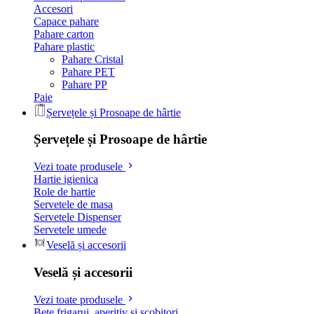
Accesori
Capace pahare
Pahare carton
Pahare plastic
Pahare Cristal
Pahare PET
Pahare PP
Paie
Șervețele și Prosoape de hârtie
Șervețele și Prosoape de hârtie
Vezi toate produsele
Hartie igienica
Role de hartie
Servetele de masa
Servetele Dispenser
Servetele umede
Veselă și accesorii
Veselă și accesorii
Vezi toate produsele
Bete frigarui, aperitiv si scobitori