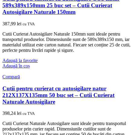
589x389x150mm 25 buc set – Cutii Curierat
Autosigilare Naturale 150mm
387,99
lei
cu TVA
Cutii Curierat Autosigilare Naturale 150mm sunt ideale pentru
transportul produselor. Dimensiunile sunt de 589x389x150 mm, iar
materialul utilizat este carton natural. Fiecare set conține 25 de cutii,
perfecte pentru livrări rapide și sigure.
Adaugă la favorite
Adaugă în coș
Compară
Cutii pentru curierat cu autosigilare natur
212X137X135mm 50 buc set – Cutii Curierat
Naturale Autosigilare
398,24
lei
cu TVA
Cutii Curierat Naturale Autosigilare sunt ideale pentru transportul
produselor prin curier rapid. Dimensiunile cutiilor sunt de
212x137x135 mm, iar fiecare set conține 50 de bucăți din carton