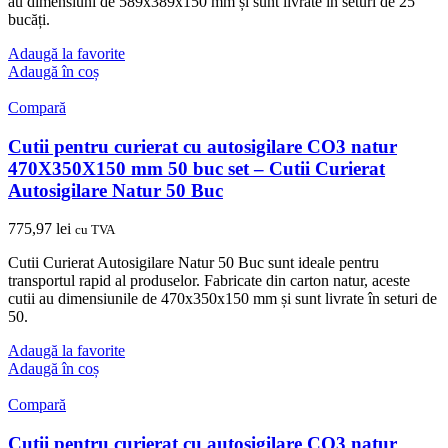
au dimensiuni de 589x389x150 mm și sunt livrate în seturi de 25
bucăți.
Adaugă la favorite
Adaugă în coș
Compară
Cutii pentru curierat cu autosigilare CO3 natur
470X350X150 mm 50 buc set – Cutii Curierat
Autosigilare Natur 50 Buc
775,97
lei
cu TVA
Cutii Curierat Autosigilare Natur 50 Buc sunt ideale pentru
transportul rapid al produselor. Fabricate din carton natur, aceste
cutii au dimensiunile de 470x350x150 mm și sunt livrate în seturi de
50.
Adaugă la favorite
Adaugă în coș
Compară
Cutii pentru curierat cu autosigilare CO3 natur