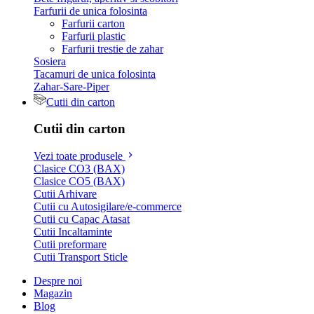
Farfurii de unica folosinta
Farfurii carton
Farfurii plastic
Farfurii trestie de zahar
Sosiera
Tacamuri de unica folosinta
Zahar-Sare-Piper
Cutii din carton
Cutii din carton
Vezi toate produsele
Clasice CO3 (BAX)
Clasice CO5 (BAX)
Cutii Arhivare
Cutii cu Autosigilare/e-commerce
Cutii cu Capac Atasat
Cutii Incaltaminte
Cutii preformare
Cutii Transport Sticle
Despre noi
Magazin
Blog