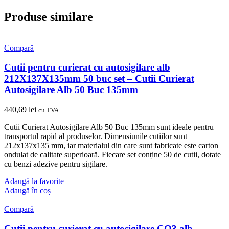
Produse similare
Compară
Cutii pentru curierat cu autosigilare alb
212X137X135mm 50 buc set – Cutii Curierat
Autosigilare Alb 50 Buc 135mm
440,69
lei
cu TVA
Cutii Curierat Autosigilare Alb 50 Buc 135mm sunt ideale pentru
transportul rapid al produselor. Dimensiunile cutiilor sunt
212x137x135 mm, iar materialul din care sunt fabricate este carton
ondulat de calitate superioară. Fiecare set conține 50 de cutii, dotate
cu benzi adezive pentru sigilare.
Adaugă la favorite
Adaugă în coș
Compară
Cutii pentru curierat cu autosigilare CO3 alb