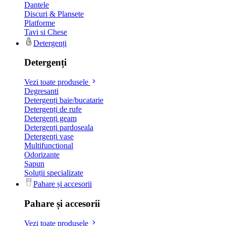
Dantele
Discuri & Plansete
Platforme
Tavi si Chese
Detergenți
Detergenți
Vezi toate produsele
Degresanti
Detergenți baie/bucatarie
Detergenți de rufe
Detergenți geam
Detergenți pardoseala
Detergenți vase
Multifunctional
Odorizante
Sapun
Soluții specializate
Pahare și accesorii
Pahare și accesorii
Vezi toate produsele