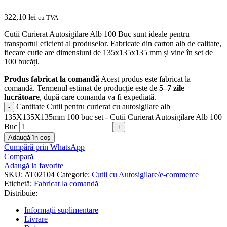
322,10
lei
cu TVA
Cutii Curierat Autosigilare Alb 100 Buc sunt ideale pentru
transportul eficient al produselor. Fabricate din carton alb de calitate,
fiecare cutie are dimensiuni de 135x135x135 mm și vine în set de
100 bucăți.
Produs fabricat la comandă
Acest produs este fabricat la
comandă. Termenul estimat de producție este de
5–7 zile
lucrătoare
, după care comanda va fi expediată.
Cantitate Cutii pentru curierat cu autosigilare alb
135X135X135mm 100 buc set - Cutii Curierat Autosigilare Alb 100
Buc
Adaugă în coș
Cumpără prin WhatsApp
Compară
Adaugă la favorite
SKU:
AT02104
Categorie:
Cutii cu Autosigilare/e-commerce
Etichetă:
Fabricat la comandă
Distribuie:
Informații suplimentare
Livrare