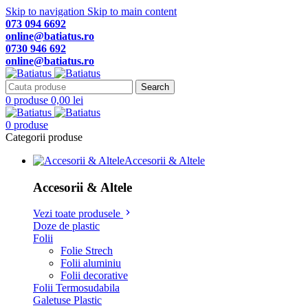
Skip to navigation
Skip to main content
073 094 6692
online@batiatus.ro
0730 946 692
online@batiatus.ro
Search
0
produse
0,00
lei
0
produse
Categorii produse
Accesorii & Altele
Accesorii & Altele
Vezi toate produsele
Doze de plastic
Folii
Folie Strech
Folii aluminiu
Folii decorative
Folii Termosudabila
Galetuse Plastic