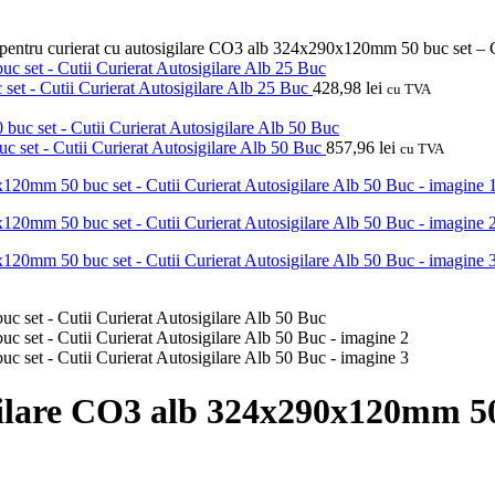
 pentru curierat cu autosigilare CO3 alb 324x290x120mm 50 buc set – C
set - Cutii Curierat Autosigilare Alb 25 Buc
428,98
lei
cu TVA
 set - Cutii Curierat Autosigilare Alb 50 Buc
857,96
lei
cu TVA
gilare CO3 alb 324x290x120mm 50