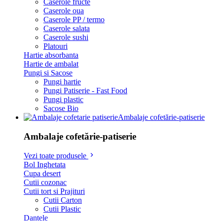
Caserole fructe
Caserole oua
Caserole PP / termo
Caserole salata
Caserole sushi
Platouri
Hartie absorbanta
Hartie de ambalat
Pungi si Sacose
Pungi hartie
Pungi Patiserie - Fast Food
Pungi plastic
Sacose Bio
Ambalaje cofetărie-patiserie
Ambalaje cofetărie-patiserie
Vezi toate produsele
Bol Inghetata
Cupa desert
Cutii cozonac
Cutii tort si Prajituri
Cutii Carton
Cutii Plastic
Dantele