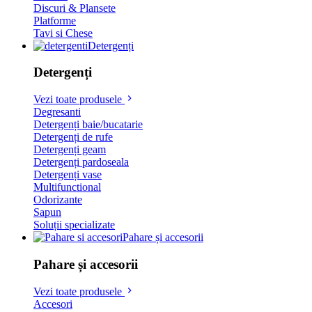
Discuri & Plansete
Platforme
Tavi si Chese
Detergenți
Detergenți
Vezi toate produsele
Degresanti
Detergenți baie/bucatarie
Detergenți de rufe
Detergenți geam
Detergenți pardoseala
Detergenți vase
Multifunctional
Odorizante
Sapun
Soluții specializate
Pahare și accesorii
Pahare și accesorii
Vezi toate produsele
Accesori