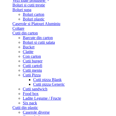
Vezi toate produsele
Boluri si cutii trestie
Boluri supa
Boluri carton
Boluri plastic
Caserole si Platouri Aluminiu
Coltare
Cutii din carton
Barcute din carton
Boluri si cutii salata
Bucket
Clatite
Con carton
Cutii burger
Cutii cartofi
Cutii meniu
Cutii Pizza
Cutii pizza Blank
Cutii pizza Generic
Cutii sandwich
Food box
Ladite Legume / Fructe
Six pack
Cutii din plastic
Caserole diverse