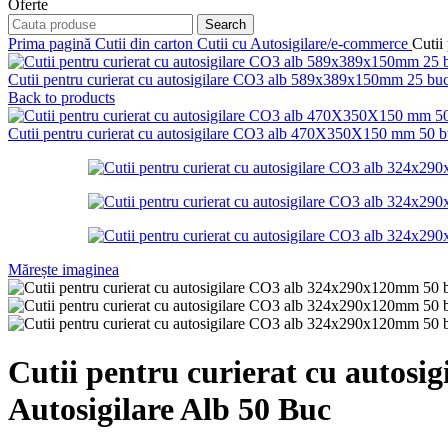
Oferte
Search
Prima pagină
Cutii din carton
Cutii cu Autosigilare/e-commerce
Cutii
Cutii pentru curierat cu autosigilare CO3 alb 589x389x150mm 25 buc 
Back to products
Cutii pentru curierat cu autosigilare CO3 alb 470X350X150 mm 50 buc
Mărește imaginea
Cutii pentru curierat cu autosi
Autosigilare Alb 50 Buc