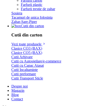
Farfurii carton
Farfurii plastic
Farfurii trestie de zahar
Sosiera
Tacamuri de unica folosinta
Zahar-Sare-Piper
Cutii din carton
Cutii din carton
Vezi toate produsele
Clasice CO3 (BAX)
Clasice CO5 (BAX)
Cutii Arhivare
Cutii cu Autosigilare/e-commerce
Cutii cu Capac Atasat
Cutii Incaltaminte
Cutii preformare
Cutii Transport Sticle
Despre noi
Magazin
Blog
Contact