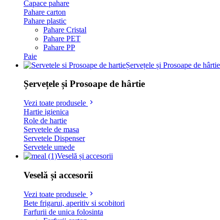
Capace pahare
Pahare carton
Pahare plastic
Pahare Cristal
Pahare PET
Pahare PP
Paie
Șervețele și Prosoape de hârtie
Șervețele și Prosoape de hârtie
Vezi toate produsele
Hartie igienica
Role de hartie
Servetele de masa
Servetele Dispenser
Servetele umede
Veselă și accesorii
Veselă și accesorii
Vezi toate produsele
Bete frigarui, aperitiv si scobitori
Farfurii de unica folosinta