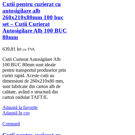
Cutii pentru curierat cu
autosigilare alb
260x210x80mm 100 buc
set – Cutii Curierat
Autosigilare Alb 100 BUC
80mm
639,81
lei
cu TVA
Cutii Curierat Autosigilare Alb
100 BUC 80mm sunt ideale
pentru transportul produselor prin
curier rapid. Aceste cutii au
dimensiuni de 260x210x80 mm,
sunt fabricate din carton alb de
calitate, având o structură din
carton ondulat TAFT/E.
Adaugă la favorite
Adaugă în coș
Compară