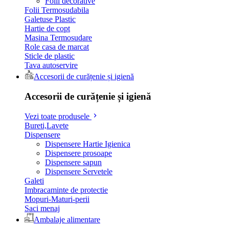
Folii decorative
Folii Termosudabila
Galetuse Plastic
Hartie de copt
Masina Termosudare
Role casa de marcat
Sticle de plastic
Tava autoservire
Accesorii de curățenie și igienă
Accesorii de curățenie și igienă
Vezi toate produsele
Bureti,Lavete
Dispensere
Dispensere Hartie Igienica
Dispensere prosoape
Dispensere sapun
Dispensere Servetele
Galeti
Imbracaminte de protectie
Mopuri-Maturi-perii
Saci menaj
Ambalaje alimentare