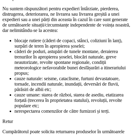
Nu suntem răspunzători pentru expedieri întârziate, pierderea,
distrugerea, deteriorarea, ne livrarea sau livrarea greșită a unei
expedieri sau a unei părți din aceasta în cazul în care sunt generate
de următoarele situații/circumstanțe independente de voința noastră,
dar nelimitându-se la acestea:
blocaje rutiere (căderi de copaci, stânci, coliziuni în lanț),
surpări de teren în apropierea șoselei;
căderi de poduri, astupări de tunele montane, deraierea
trenurilor în apropierea șoselei, blocări naturale, greve
neautorizate, revolte spontane regionale, condiții
meteorologice nefavorabile bunei desfășurări a itinerariului
propus;
cauze naturale: seisme, cataclisme, furtuni devastatoare,
tornade, incendii naturale, inundații, deversări de fluvii,
părăsiri de albii etc;
cauze umane: starea de război, starea de asediu, etatizarea
forțată (trecerea în proprietatea statului), revoluții, revolte
populare etc;
nerespectarea comenzilor de către furnizori și terți.
Retur
Cumpărătorul poate solicita returnarea produselor în următoarele