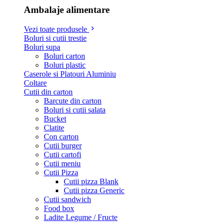
Ambalaje alimentare
Vezi toate produsele
Boluri si cutii trestie
Boluri supa
Boluri carton
Boluri plastic
Caserole si Platouri Aluminiu
Coltare
Cutii din carton
Barcute din carton
Boluri si cutii salata
Bucket
Clatite
Con carton
Cutii burger
Cutii cartofi
Cutii meniu
Cutii Pizza
Cutii pizza Blank
Cutii pizza Generic
Cutii sandwich
Food box
Ladite Legume / Fructe