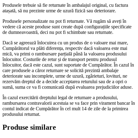
Produsele trebuie să fie returnate în ambalajul original, cu factura
atașată, să nu prezinte urme de uzură fizică sau deteriorare.
Produsele personalizate nu pot fi returnate. Vă rugăm să aveți în
vedere că aceste produse sunt create după configurațiile specificate
de dumneavoastră, deci nu pot fi schimbate sau returnate.
Dacă se agreează înlocuirea cu un produs de o valoare mai mare,
Cumpărătorul va plăti diferența, respectiv dacă valoarea este mai
mică, va primi o rambursare parțială până la valoarea produsului
înlocuitor. Costurile de retur și de transport pentru produsul
înlocuitor, dacă este cazul, sunt suportate de Cumpărător. În cazul în
care produsele a căror returnare se solicită prezintă ambalaje
deteriorate sau incomplete, urme de uzură, zgârieturi, lovituri, ne
rezervăm dreptul de a decide acceptarea returului sau de a opri o
sumă, suma ce va fi comunicată după evaluarea prejudiciilor aduse.
În cazul exercitării dreptului legal de returnare a produsului,
rambursarea contravalorii acestuia se va face prin virament bancar în
contul indicat de Cumpărător în cel mult 14 de zile de la primirea
produsului returnat.
Produse similare