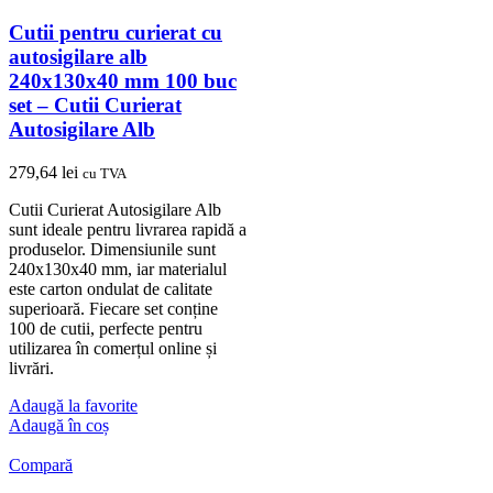
Cutii pentru curierat cu
autosigilare alb
240x130x40 mm 100 buc
set – Cutii Curierat
Autosigilare Alb
279,64
lei
cu TVA
Cutii Curierat Autosigilare Alb
sunt ideale pentru livrarea rapidă a
produselor. Dimensiunile sunt
240x130x40 mm, iar materialul
este carton ondulat de calitate
superioară. Fiecare set conține
100 de cutii, perfecte pentru
utilizarea în comerțul online și
livrări.
Adaugă la favorite
Adaugă în coș
Compară