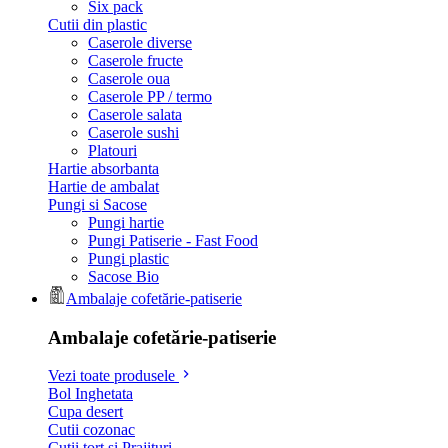
Six pack
Cutii din plastic
Caserole diverse
Caserole fructe
Caserole oua
Caserole PP / termo
Caserole salata
Caserole sushi
Platouri
Hartie absorbanta
Hartie de ambalat
Pungi si Sacose
Pungi hartie
Pungi Patiserie - Fast Food
Pungi plastic
Sacose Bio
Ambalaje cofetărie-patiserie
Ambalaje cofetărie-patiserie
Vezi toate produsele
Bol Inghetata
Cupa desert
Cutii cozonac
Cutii tort si Prajituri