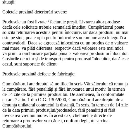
situații:
Coletele prezintă deteriorări severe;
Produsele au fost livrate / facturate greșit. Livrarea altor produse
decât cele solicitate trebuie semnalată imediat. Cumpărătorul poate
solicita returnarea acestuia pentru înlocuire, iar dacă produsul nu mai
este pe stoc, poate opta pentru înlocuire sau rambursarea integrală a
contravalorii. Daca se agreează înlocuirea cu un produs de o valoare
mai mare, va plăti diferența, respectiv dacă valoarea este mai mică,
va primi o rambursare parțială până la valoarea produsului înlocuitor.
Costurile de retur și de transport pentru produsul înlocuitor, dacă este
cazul, sunt suportate de client.
Produsele prezintă defecte de fabricație;
Cumpărătorul are dreptul să notifice în scris Vânzătorului că renunța
la cumpărare, fără penalități şi fără invocarea unui motiv, în termen
de 14 zile de la primirea produsului. De asemenea, în conformitate
cu art. 7 alin. 1 din O.G. 130/2000, Cumpărătorul are dreptul de a
denunța unilateral contractul la distanță, în scris, în termen de 14 zile
de la data primirii produsului/produselor, fără penalități și fără
invocarea vreunui motiv. În acest caz, cheltuielile directe de
returnare a produselor vor cădea, conform legii, în sarcina
Cumpărătorului.