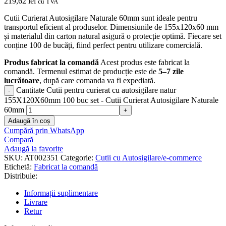
219,62
lei
cu TVA
Cutii Curierat Autosigilare Naturale 60mm sunt ideale pentru
transportul eficient al produselor. Dimensiunile de 155x120x60 mm
și materialul din carton natural asigură o protecție optimă. Fiecare set
conține 100 de bucăți, fiind perfect pentru utilizare comercială.
Produs fabricat la comandă
Acest produs este fabricat la
comandă. Termenul estimat de producție este de
5–7 zile
lucrătoare
, după care comanda va fi expediată.
Cantitate Cutii pentru curierat cu autosigilare natur
155X120X60mm 100 buc set - Cutii Curierat Autosigilare Naturale
60mm
Adaugă în coș
Cumpără prin WhatsApp
Compară
Adaugă la favorite
SKU:
AT002351
Categorie:
Cutii cu Autosigilare/e-commerce
Etichetă:
Fabricat la comandă
Distribuie:
Informații suplimentare
Livrare
Retur