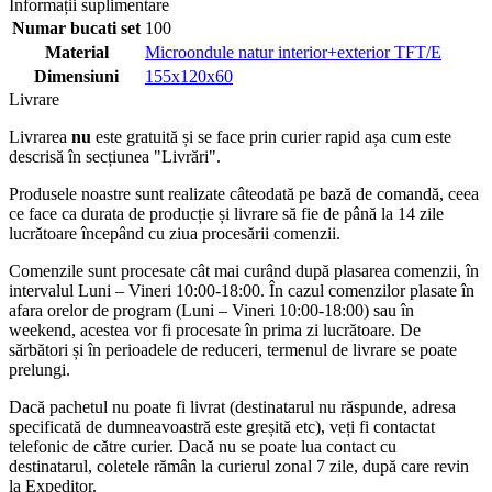
Informații suplimentare
Numar bucati set
100
Material
Microondule natur interior+exterior TFT/E
Dimensiuni
155x120x60
Livrare
Livrarea
nu
este gratuită și se face prin curier rapid așa cum este
descrisă în secțiunea "Livrări".
Produsele noastre sunt realizate câteodată pe bază de comandă, ceea
ce face ca durata de producție și livrare să fie de până la 14 zile
lucrătoare începând cu ziua procesării comenzii.
Comenzile sunt procesate cât mai curând după plasarea comenzii, în
intervalul Luni – Vineri 10:00-18:00. În cazul comenzilor plasate în
afara orelor de program (Luni – Vineri 10:00-18:00) sau în
weekend, acestea vor fi procesate în prima zi lucrătoare. De
sărbători și în perioadele de reduceri, termenul de livrare se poate
prelungi.
Dacă pachetul nu poate fi livrat (destinatarul nu răspunde, adresa
specificată de dumneavoastră este greșită etc), veți fi contactat
telefonic de către curier. Dacă nu se poate lua contact cu
destinatarul, coletele rămân la curierul zonal 7 zile, după care revin
la Expeditor.