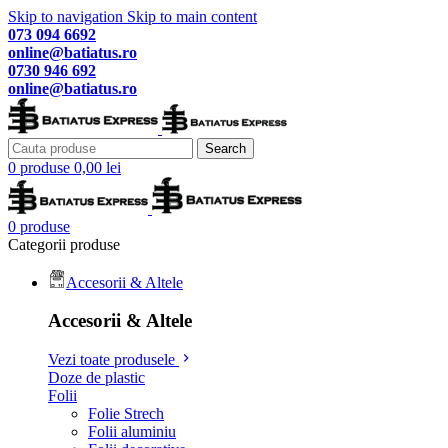
Skip to navigation
Skip to main content
073 094 6692
online@batiatus.ro
0730 946 692
online@batiatus.ro
Search
0
produse
0,00
lei
0
produse
Categorii produse
Accesorii & Altele
Accesorii & Altele
Vezi toate produsele
Doze de plastic
Folii
Folie Strech
Folii aluminiu