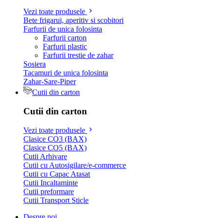
Vezi toate produsele
Bete frigarui, aperitiv si scobitori
Farfurii de unica folosinta
Farfurii carton
Farfurii plastic
Farfurii trestie de zahar
Sosiera
Tacamuri de unica folosinta
Zahar-Sare-Piper
Cutii din carton
Cutii din carton
Vezi toate produsele
Clasice CO3 (BAX)
Clasice CO5 (BAX)
Cutii Arhivare
Cutii cu Autosigilare/e-commerce
Cutii cu Capac Atasat
Cutii Incaltaminte
Cutii preformare
Cutii Transport Sticle
Despre noi