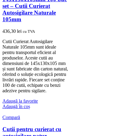
set – Cutii Curierat
Autosigilare Naturale
105mm
436,30
lei
cu TVA
Cutii Curierat Autosigilare
Naturale 105mm sunt ideale
pentru transportul eficient al
produselor. Aceste cutii au
dimensiuni de 145x130x105 mm
și sunt fabricate din carton natural,
oferind o soluție ecologică pentru
livrări rapide. Fiecare set conține
100 de cutii, echipate cu benzi
adezive pentru sigilare.
Adaugă la favorite
Adaugă în coș
Compară
Cutii pentru curierat cu
autosigilare natur