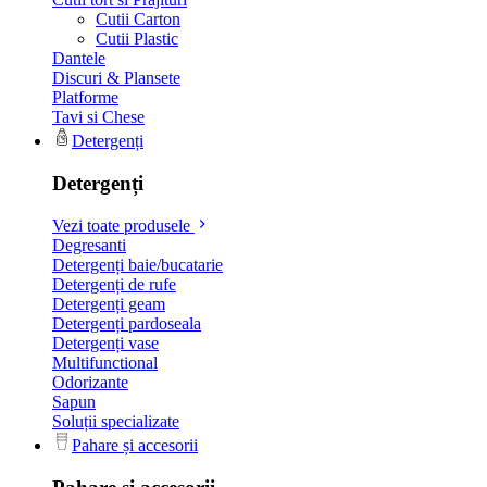
Cutii Carton
Cutii Plastic
Dantele
Discuri & Plansete
Platforme
Tavi si Chese
Detergenți
Detergenți
Vezi toate produsele
Degresanti
Detergenți baie/bucatarie
Detergenți de rufe
Detergenți geam
Detergenți pardoseala
Detergenți vase
Multifunctional
Odorizante
Sapun
Soluții specializate
Pahare și accesorii