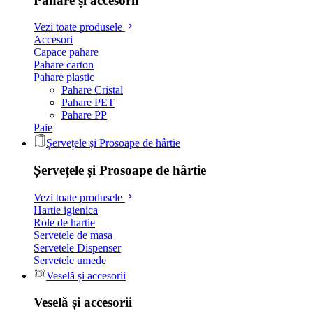
Pahare și accesorii
Vezi toate produsele
Accesori
Capace pahare
Pahare carton
Pahare plastic
Pahare Cristal
Pahare PET
Pahare PP
Paie
Șervețele și Prosoape de hârtie
Șervețele și Prosoape de hârtie
Vezi toate produsele
Hartie igienica
Role de hartie
Servetele de masa
Servetele Dispenser
Servetele umede
Veselă și accesorii
Veselă și accesorii