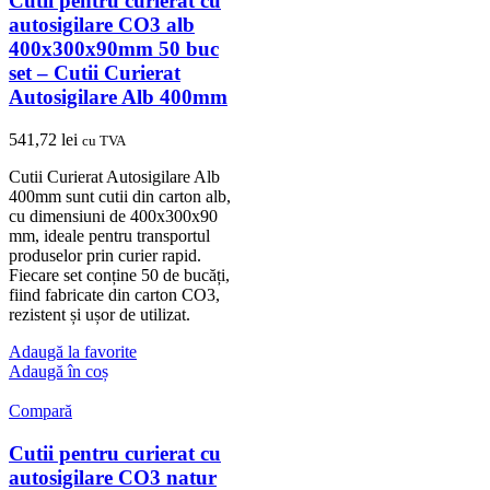
Cutii pentru curierat cu
autosigilare CO3 alb
400x300x90mm 50 buc
set – Cutii Curierat
Autosigilare Alb 400mm
541,72
lei
cu TVA
Cutii Curierat Autosigilare Alb
400mm sunt cutii din carton alb,
cu dimensiuni de 400x300x90
mm, ideale pentru transportul
produselor prin curier rapid.
Fiecare set conține 50 de bucăți,
fiind fabricate din carton CO3,
rezistent și ușor de utilizat.
Adaugă la favorite
Adaugă în coș
Compară
Cutii pentru curierat cu
autosigilare CO3 natur