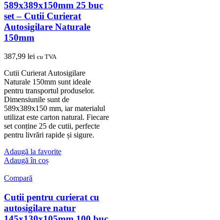
589x389x150mm 25 buc
set – Cutii Curierat
Autosigilare Naturale
150mm
387,99
lei
cu TVA
Cutii Curierat Autosigilare
Naturale 150mm sunt ideale
pentru transportul produselor.
Dimensiunile sunt de
589x389x150 mm, iar materialul
utilizat este carton natural. Fiecare
set conține 25 de cutii, perfecte
pentru livrări rapide și sigure.
Adaugă la favorite
Adaugă în coș
Compară
Cutii pentru curierat cu
autosigilare natur
145x130x105mm 100 buc