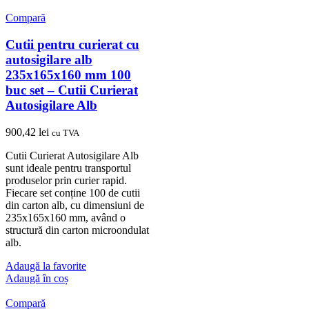
Compară
Cutii pentru curierat cu
autosigilare alb
235x165x160 mm 100
buc set – Cutii Curierat
Autosigilare Alb
900,42
lei
cu TVA
Cutii Curierat Autosigilare Alb
sunt ideale pentru transportul
produselor prin curier rapid.
Fiecare set conține 100 de cutii
din carton alb, cu dimensiuni de
235x165x160 mm, având o
structură din carton microondulat
alb.
Adaugă la favorite
Adaugă în coș
Compară