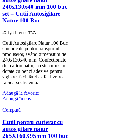
240x130x40 mm 100 buc
set – Cutii Autosigilare
Natur 100 Buc
251,83
lei
cu TVA
Cutii Autosigilare Natur 100 Buc
sunt ideale pentru transportul
produselor, având dimensiuni de
240x130x40 mm. Confectionate
din carton natur, aceste cutii sunt
dotate cu benzi adezive pentru
sigilare, facilitând astfel livrarea
rapidă și eficientă.
Adaugă la favorite
Adaugă în coș
Compară
Cutii pentru curierat cu
autosigilare natur
265X160X95mm 100 buc