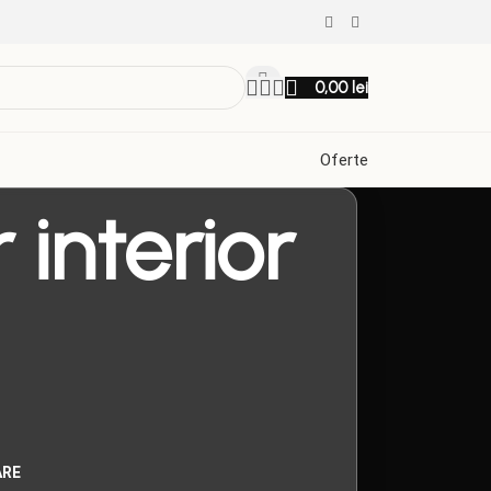
0,00
lei
Oferte
 interior
ARE