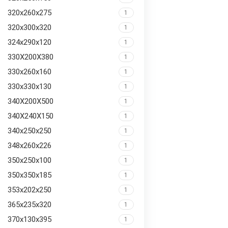
320x260x275
1
320x300x320
1
324x290x120
1
330X200X380
1
330x260x160
1
330x330x130
1
340X200X500
1
340X240X150
1
340x250x250
1
348x260x226
1
350x250x100
1
350x350x185
1
353x202x250
1
365x235x320
1
370x130x395
1