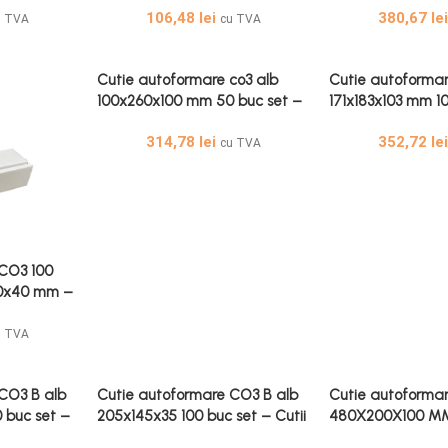
106,48
lei
380,67
le
Buc 40 mm
u TVA
cu TVA
Cutie autoformare co3 alb
Cutie autoforma
100x260x100 mm 50 buc set –
171x183x103 mm 1
Cutii Autoformare Alb 50 Buc
Cutie Autoformar
314,78
lei
352,72
le
100 mm
Buc 103 mm
cu TVA
 CO3 100
70x40 mm –
 CO3 100
70x40 m
u TVA
CO3 B alb
Cutie autoformare CO3 B alb
Cutie autoforma
 buc set –
205x145x35 100 buc set – Cutii
480X200X100 MM
lb 200×150
Autoformare Alb 100 BUC
– Cutii Autoform