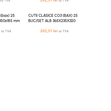
202,31
lei
cu TVA
cu TVA
 (bax) 25
CUTII CLASICE CO3 (BAX) 25
x350x185 mm
BUC/SET ALB 365X235X320
i
202,31
lei
cu TVA
cu TVA