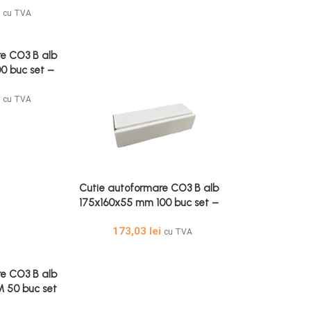
i
cu TVA
re CO3 B alb
00 buc set –
e Albă 100
i
cu TVA
Cutie autoformare CO3 B alb
175x160x55 mm 100 buc set –
Cutie Autoformare Albă 100
173,03
lei
Buc 55 mm
cu TVA
re CO3 B alb
 50 buc set
are Alb 50 Buc