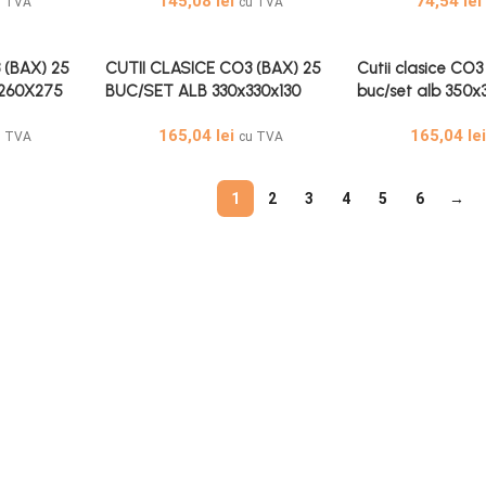
145,08
lei
74,54
lei
u TVA
cu TVA
 (BAX) 25
CUTII CLASICE CO3 (BAX) 25
Cutii clasice CO3
260X275
BUC/SET ALB 330x330x130
buc/set alb 350
165,04
lei
165,04
le
u TVA
cu TVA
1
2
3
4
5
6
→