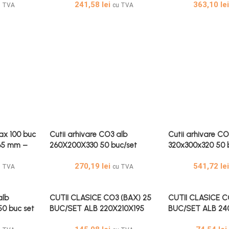
241,58
lei
363,10
le
AT10354-1
100 MM
u TVA
cu TVA
ax 100 buc
Cutii arhivare CO3 alb
Cutii arhivare CO
65 mm –
260X200X330 50 buc/set
320x300x320 50 
e 100 Buc
Cutii Arhivare Al
270,19
lei
541,72
le
AT31345
u TVA
cu TVA
alb
CUTII CLASICE CO3 (BAX) 25
CUTII CLASICE C
0 buc set
BUC/SET ALB 220X210X195
BUC/SET ALB 240
b 50 Buc