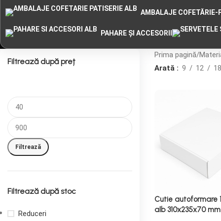
AMBALAJE COFETĂRIE-P
PAHARE ȘI ACCESORII
Prima pagină
Materi
Filtrează după preț
Arată
9
12
1
Filtrează
Filtrează după stoc
Cutie autoformare 
alb 310x235x70 mm
Reduceri
Cutii Autoformare A