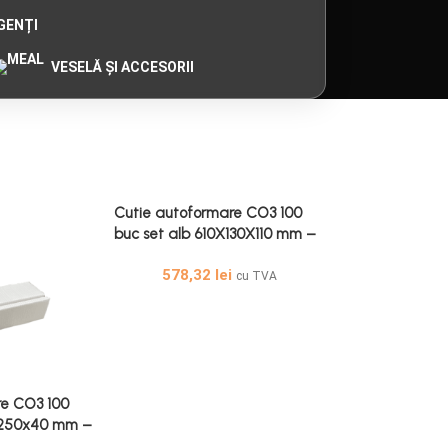
GENȚI
VESELĂ ȘI ACCESORII
Cutie autoformare CO3 100
buc set alb 610X130X110 mm –
Cutii Autoformare Alb
578,32
lei
cu TVA
re CO3 100
x250x40 mm –
e Albă 100