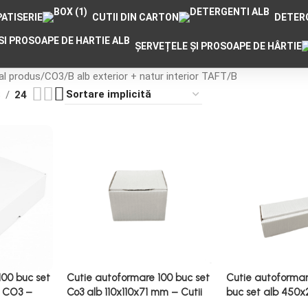
ATISERIE
CUTII DIN CARTON
DETER
ȘERVEȚELE ȘI PROSOAPE DE HÂRTIE
al produs
CO3/B alb exterior + natur interior TAFT/B
8
24
100 buc set
Cutie autoformare 100 buc set
Cutie autoforma
 CO3 –
Co3 alb 110x110x71 mm – Cutii
buc set alb 450
lb 310×235
Autoformare Alb 100
Cutie Autoformar