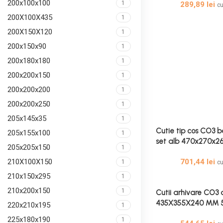
200x100x100
1
289,89
lei
c
200X100X435
1
200X150X120
1
200x150x90
1
200x180x180
1
200x200x150
1
200x200x200
1
200x200x250
1
205x145x35
1
Cutie tip cos CO3 b
205x155x100
1
set alb 470x270x2
205x205x150
1
Cutii Transport Alb
701,44
lei
210X100X150
1
c
210x150x295
1
210x200x150
1
Cutii arhivare CO3 
435X355X240 MM 5
220x210x195
1
– Cutii Arhivare Al
225x180x190
1