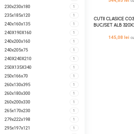
544,65
lei
c
230x230x180
1
235x185x120
1
CUTII CLASICE CO3
240x160x135
1
BUC/SET ALB 320X
240X190X160
1
145,08
lei
c
240x200x160
1
240x205x75
1
240X240X210
1
250X135X340
1
250x166x70
1
260x130x395
1
260x180x300
1
260x200x330
1
265x170x230
1
279x222x198
1
295x197x121
1