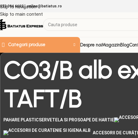
073 094 6692
Skip to navigation
online@batiatus.ro
Skip to main content
Categorii produse
Despre noi
Magazin
Blog
Con
CO3/B alb ext
TAFT/B
PAHARE PLASTIC
SERVETELA SI PROSOAPE DE HARTIE
ACCESORII DE CURĂȚE