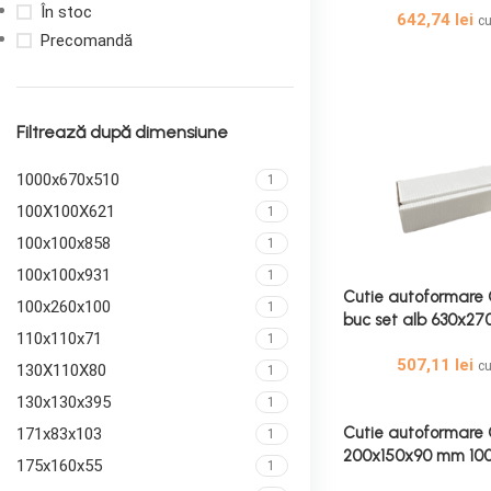
În stoc
642,74
lei
c
Precomandă
Filtrează după dimensiune
1000x670x510
1
100X100X621
1
100x100x858
1
100x100x931
1
Cutie autoformare
100x260x100
1
buc set alb 630x2
110x110x71
1
Cutie autoformare
507,11
lei
buc/set alb 630x2
c
130X110X80
1
130x130x395
1
Cutie autoformare 
171x83x103
1
200x150x90 mm 100
175x160x55
1
Cutii Autoformare A