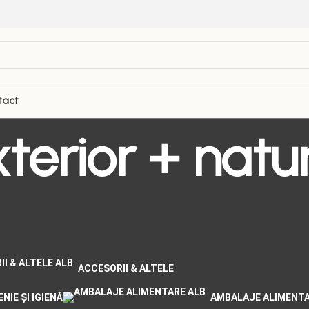
tact
erior + natur
ACCESORII & ALTELE
NIE ȘI IGIENĂ
AMBALAJE ALIMENT