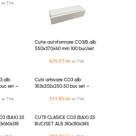
i
cu TVA
Cutie autoformare CO3/B alb
550x370x60 mm 100 buc/set
625,57
lei
cu TVA
3 alb
Cutii arhivare CO3 alb
buc set –
353x202x250 50 buc set –
b 50 Buc
Cutii Arhivare Alb 50 Buc
i
311,85
lei
cu TVA
cu TVA
O3 (BAX) 25
CUTII CLASICE CO3 (BAX) 25
x160x135
BUC/SET ALB 310x310x345