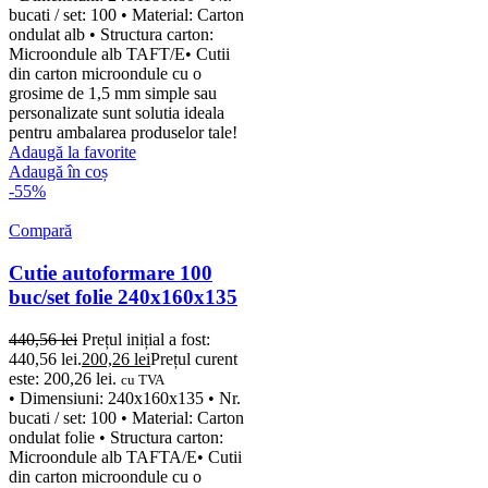
bucati / set: 100 • Material: Carton
ondulat alb • Structura carton:
Microondule alb TAFT/E• Cutii
din carton microondule cu o
grosime de 1,5 mm simple sau
personalizate sunt solutia ideala
pentru ambalarea produselor tale!
Adaugă la favorite
Adaugă în coș
-55%
Compară
Cutie autoformare 100
buc/set folie 240x160x135
440,56
lei
Prețul inițial a fost:
440,56 lei.
200,26
lei
Prețul curent
este: 200,26 lei.
cu TVA
• Dimensiuni: 240x160x135 • Nr.
bucati / set: 100 • Material: Carton
ondulat folie • Structura carton:
Microondule alb TAFTA/E• Cutii
din carton microondule cu o