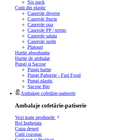
Six pack
Cutii din plastic
Caserole diverse
Caserole fructe
Caserole oua
Caserole PP / termo
Caserole salata
Caserole sushi
Platouri
Hartie absorbanta
Hartie de ambalat
Pungi si Sacose
Pungi hartie
Pungi Patiserie - Fast Food
Pungi plastic
Sacose Bio
Ambalaje cofetărie-patiserie
Ambalaje cofetărie-patiserie
Vezi toate produsele
Bol Inghetata
Cupa desert
Cutii cozonac
Cutii tort si Prajituri