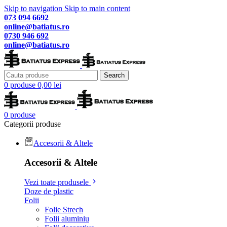
Skip to navigation
Skip to main content
073 094 6692
online@batiatus.ro
0730 946 692
online@batiatus.ro
Search
0
produse
0,00
lei
0
produse
Categorii produse
Accesorii & Altele
Accesorii & Altele
Vezi toate produsele
Doze de plastic
Folii
Folie Strech
Folii aluminiu