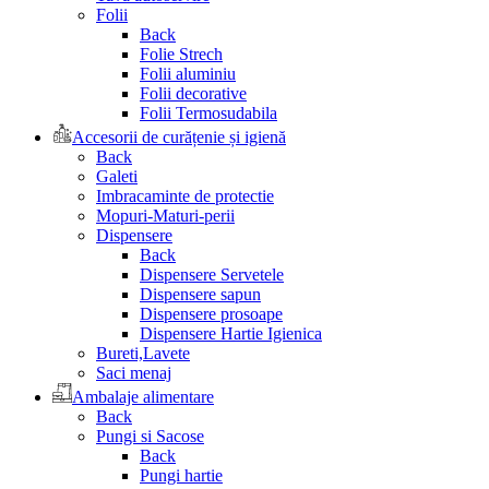
Folii
Back
Folie Strech
Folii aluminiu
Folii decorative
Folii Termosudabila
Accesorii de curățenie și igienă
Back
Galeti
Imbracaminte de protectie
Mopuri-Maturi-perii
Dispensere
Back
Dispensere Servetele
Dispensere sapun
Dispensere prosoape
Dispensere Hartie Igienica
Bureti,Lavete
Saci menaj
Ambalaje alimentare
Back
Pungi si Sacose
Back
Pungi hartie