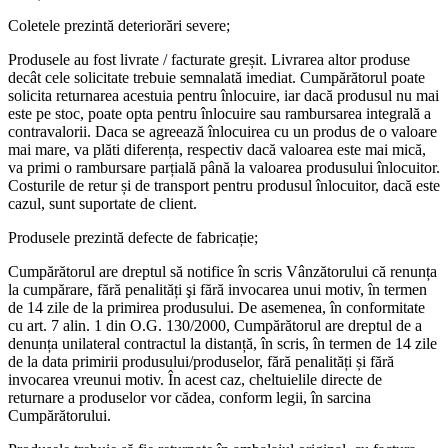
Coletele prezintă deteriorări severe;
Produsele au fost livrate / facturate greșit. Livrarea altor produse
decât cele solicitate trebuie semnalată imediat. Cumpărătorul poate
solicita returnarea acestuia pentru înlocuire, iar dacă produsul nu mai
este pe stoc, poate opta pentru înlocuire sau rambursarea integrală a
contravalorii. Daca se agreează înlocuirea cu un produs de o valoare
mai mare, va plăti diferența, respectiv dacă valoarea este mai mică,
va primi o rambursare parțială până la valoarea produsului înlocuitor.
Costurile de retur și de transport pentru produsul înlocuitor, dacă este
cazul, sunt suportate de client.
Produsele prezintă defecte de fabricație;
Cumpărătorul are dreptul să notifice în scris Vânzătorului că renunța
la cumpărare, fără penalități şi fără invocarea unui motiv, în termen
de 14 zile de la primirea produsului. De asemenea, în conformitate
cu art. 7 alin. 1 din O.G. 130/2000, Cumpărătorul are dreptul de a
denunța unilateral contractul la distanță, în scris, în termen de 14 zile
de la data primirii produsului/produselor, fără penalități și fără
invocarea vreunui motiv. În acest caz, cheltuielile directe de
returnare a produselor vor cădea, conform legii, în sarcina
Cumpărătorului.