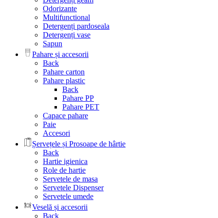
Odorizante
Multifunctional
Detergenți pardoseala
Detergenți vase
Sapun
Pahare și accesorii
Back
Pahare carton
Pahare plastic
Back
Pahare PP
Pahare PET
Capace pahare
Paie
Accesori
Șervețele și Prosoape de hârtie
Back
Hartie igienica
Role de hartie
Servetele de masa
Servetele Dispenser
Servetele umede
Veselă și accesorii
Back