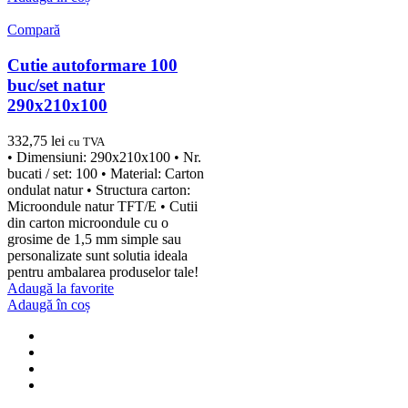
Compară
Cutie autoformare 100
buc/set natur
290x210x100
332,75
lei
cu TVA
• Dimensiuni: 290x210x100 • Nr.
bucati / set: 100 • Material: Carton
ondulat natur • Structura carton:
Microondule natur TFT/E • Cutii
din carton microondule cu o
grosime de 1,5 mm simple sau
personalizate sunt solutia ideala
pentru ambalarea produselor tale!
Adaugă la favorite
Adaugă în coș