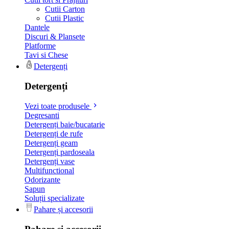
Cutii Carton
Cutii Plastic
Dantele
Discuri & Plansete
Platforme
Tavi si Chese
Detergenți
Detergenți
Vezi toate produsele
Degresanti
Detergenți baie/bucatarie
Detergenți de rufe
Detergenți geam
Detergenți pardoseala
Detergenți vase
Multifunctional
Odorizante
Sapun
Soluții specializate
Pahare și accesorii