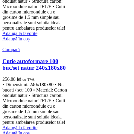
ondulat natur • Structura carton:
Microondule natur TFT/E • Cutii
din carton microondule cu o
grosime de 1,5 mm simple sau
personalizate sunt solutia ideala
pentru ambalarea produselor tale!
Adaugă la favorite
Adaugă în coș
Compară
Cutie autoformare 100
buc/set natur 240x180x80
256,88
lei
cu TVA
• Dimensiuni: 240x180x80 • Nr.
bucati / set: 100 • Material: Carton
ondulat natur • Structura carton:
Microondule natur TFT/E • Cutii
din carton microondule cu o
grosime de 1,5 mm simple sau
personalizate sunt solutia ideala
pentru ambalarea produselor tale!
Adaugă la favorite
Adaugă în coș