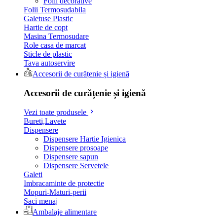
Folii decorative
Folii Termosudabila
Galetuse Plastic
Hartie de copt
Masina Termosudare
Role casa de marcat
Sticle de plastic
Tava autoservire
Accesorii de curățenie și igienă
Accesorii de curățenie și igienă
Vezi toate produsele
Bureti,Lavete
Dispensere
Dispensere Hartie Igienica
Dispensere prosoape
Dispensere sapun
Dispensere Servetele
Galeti
Imbracaminte de protectie
Mopuri-Maturi-perii
Saci menaj
Ambalaje alimentare