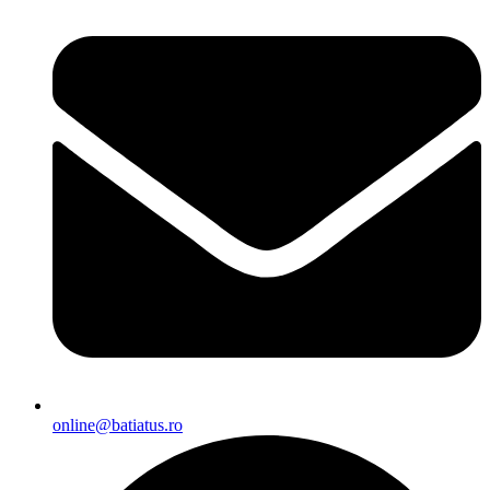
online@batiatus.ro