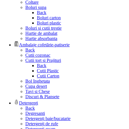
Coltare
Boluri supa
Back
Boluri carton
Boluri plastic
Boluri si cutii trestie
Hartie de ambalat
Hartie absorbanta
Ambalaje cofetărie-patiserie
Back
Cutii cozonac
Cutii tort si Prajituri
Back
Cutii Plastic
Cutii Carton
Bol Inghetata
Cupa desert
Tavi si Chese
Discuri & Plansete
Detergenți
Back
Degresanti
Detergenți baie/bucatarie
Detergenți de rufe
Detergenți geam