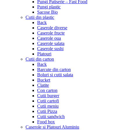
Pungi Patiserie – Fast Food
Pungi plastic
Sacose Bio
Cutii din plastic
Back
Caserole diverse
Caserole fructe
Caserole oua
Caserole salata
Caserole sushi
Platouri
Cutii din carton
Back
Barcute din carton
Boluri si cutii salata
Bucket
Clatite
Con carton
Cutii burger
Cutii cartofi
Cutii meniu
Cutii Pizza
Cutii sandwich
Food box
Caserole si Platouri Aluminiu