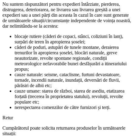
Nu suntem răspunzători pentru expedieri întârziate, pierderea,
distrugerea, deteriorarea, ne livrarea sau livrarea greșită a unei
expedieri sau a unei părți din aceasta în cazul în care sunt generate
de următoarele situații/circumstanțe independente de voința noastră,
dar nelimitându-se la acestea:
blocaje rutiere (căderi de copaci, stânci, coliziuni în lanț),
surpări de teren în apropierea șoselei;
căderi de poduri, astupări de tunele montane, deraierea
trenurilor în apropierea șoselei, blocări naturale, greve
neautorizate, revolte spontane regionale, condiții
meteorologice nefavorabile bunei desfășurări a itinerariului
propus;
cauze naturale: seisme, cataclisme, furtuni devastatoare,
tornade, incendii naturale, inundații, deversări de fluvii,
părăsiri de albii etc;
cauze umane: starea de război, starea de asediu, etatizarea
forțată (trecerea în proprietatea statului), revoluții, revolte
populare etc;
nerespectarea comenzilor de către furnizori și terți.
Retur
Cumpărătorul poate solicita returnarea produselor în următoarele
situații: