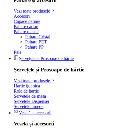
Pahare și accesorii
Vezi toate produsele
Accesori
Capace pahare
Pahare carton
Pahare plastic
Pahare Cristal
Pahare PET
Pahare PP
Paie
Șervețele și Prosoape de hârtie
Șervețele și Prosoape de hârtie
Vezi toate produsele
Hartie igienica
Role de hartie
Servetele de masa
Servetele Dispenser
Servetele umede
Veselă și accesorii
Veselă și accesorii