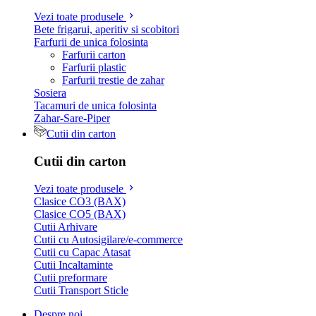
Vezi toate produsele
Bete frigarui, aperitiv si scobitori
Farfurii de unica folosinta
Farfurii carton
Farfurii plastic
Farfurii trestie de zahar
Sosiera
Tacamuri de unica folosinta
Zahar-Sare-Piper
Cutii din carton
Cutii din carton
Vezi toate produsele
Clasice CO3 (BAX)
Clasice CO5 (BAX)
Cutii Arhivare
Cutii cu Autosigilare/e-commerce
Cutii cu Capac Atasat
Cutii Incaltaminte
Cutii preformare
Cutii Transport Sticle
Despre noi