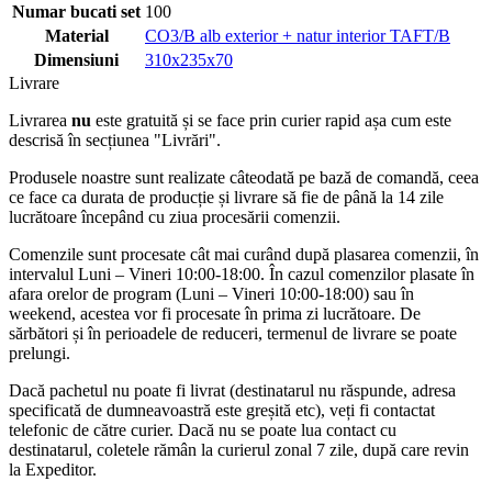
Numar bucati set
100
Material
CO3/B alb exterior + natur interior TAFT/B
Dimensiuni
310x235x70
Livrare
Livrarea
nu
este gratuită și se face prin curier rapid așa cum este
descrisă în secțiunea "Livrări".
Produsele noastre sunt realizate câteodată pe bază de comandă, ceea
ce face ca durata de producție și livrare să fie de până la 14 zile
lucrătoare începând cu ziua procesării comenzii.
Comenzile sunt procesate cât mai curând după plasarea comenzii, în
intervalul Luni – Vineri 10:00-18:00. În cazul comenzilor plasate în
afara orelor de program (Luni – Vineri 10:00-18:00) sau în
weekend, acestea vor fi procesate în prima zi lucrătoare. De
sărbători și în perioadele de reduceri, termenul de livrare se poate
prelungi.
Dacă pachetul nu poate fi livrat (destinatarul nu răspunde, adresa
specificată de dumneavoastră este greșită etc), veți fi contactat
telefonic de către curier. Dacă nu se poate lua contact cu
destinatarul, coletele rămân la curierul zonal 7 zile, după care revin
la Expeditor.