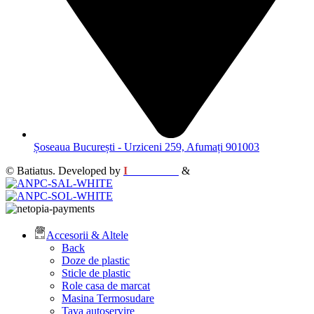
Șoseaua București - Urziceni 259, Afumați 901003
© Batiatus. Developed by
I
MCreative
&
WEBC
Accesorii & Altele
Back
Doze de plastic
Sticle de plastic
Role casa de marcat
Masina Termosudare
Tava autoservire