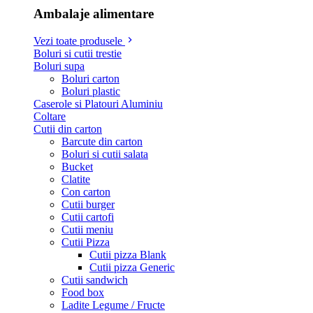
Ambalaje alimentare
Vezi toate produsele
Boluri si cutii trestie
Boluri supa
Boluri carton
Boluri plastic
Caserole si Platouri Aluminiu
Coltare
Cutii din carton
Barcute din carton
Boluri si cutii salata
Bucket
Clatite
Con carton
Cutii burger
Cutii cartofi
Cutii meniu
Cutii Pizza
Cutii pizza Blank
Cutii pizza Generic
Cutii sandwich
Food box
Ladite Legume / Fructe