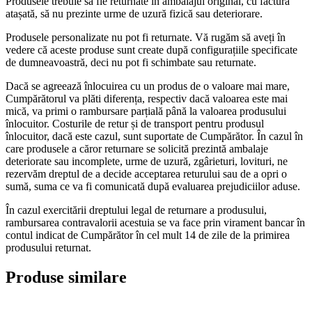
Produsele trebuie să fie returnate în ambalajul original, cu factura
atașată, să nu prezinte urme de uzură fizică sau deteriorare.
Produsele personalizate nu pot fi returnate. Vă rugăm să aveți în
vedere că aceste produse sunt create după configurațiile specificate
de dumneavoastră, deci nu pot fi schimbate sau returnate.
Dacă se agreează înlocuirea cu un produs de o valoare mai mare,
Cumpărătorul va plăti diferența, respectiv dacă valoarea este mai
mică, va primi o rambursare parțială până la valoarea produsului
înlocuitor. Costurile de retur și de transport pentru produsul
înlocuitor, dacă este cazul, sunt suportate de Cumpărător. În cazul în
care produsele a căror returnare se solicită prezintă ambalaje
deteriorate sau incomplete, urme de uzură, zgârieturi, lovituri, ne
rezervăm dreptul de a decide acceptarea returului sau de a opri o
sumă, suma ce va fi comunicată după evaluarea prejudiciilor aduse.
În cazul exercitării dreptului legal de returnare a produsului,
rambursarea contravalorii acestuia se va face prin virament bancar în
contul indicat de Cumpărător în cel mult 14 de zile de la primirea
produsului returnat.
Produse similare