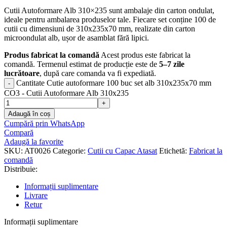
Cutii Autoformare Alb 310×235 sunt ambalaje din carton ondulat,
ideale pentru ambalarea produselor tale. Fiecare set conține 100 de
cutii cu dimensiuni de 310x235x70 mm, realizate din carton
microondulat alb, ușor de asamblat fără lipici.
Produs fabricat la comandă
Acest produs este fabricat la
comandă. Termenul estimat de producție este de
5–7 zile
lucrătoare
, după care comanda va fi expediată.
Cantitate Cutie autoformare 100 buc set alb 310x235x70 mm
CO3 - Cutii Autoformare Alb 310x235
Adaugă în coș
Cumpără prin WhatsApp
Compară
Adaugă la favorite
SKU:
AT0026
Categorie:
Cutii cu Capac Atasat
Etichetă:
Fabricat la
comandă
Distribuie:
Informații suplimentare
Livrare
Retur
Informații suplimentare