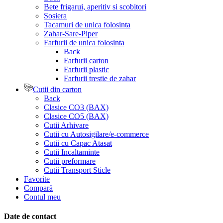
Bete frigarui, aperitiv si scobitori
Sosiera
Tacamuri de unica folosinta
Zahar-Sare-Piper
Farfurii de unica folosinta
Back
Farfurii carton
Farfurii plastic
Farfurii trestie de zahar
Cutii din carton
Back
Clasice CO3 (BAX)
Clasice CO5 (BAX)
Cutii Arhivare
Cutii cu Autosigilare/e-commerce
Cutii cu Capac Atasat
Cutii Incaltaminte
Cutii preformare
Cutii Transport Sticle
Favorite
Compară
Contul meu
Date de contact