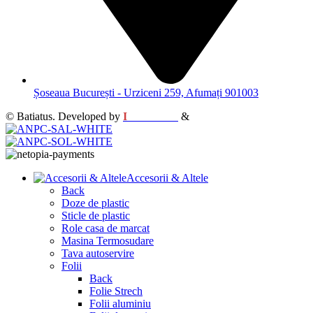
Șoseaua București - Urziceni 259, Afumați 901003
© Batiatus. Developed by
I
MCreative
&
WEBC
Accesorii & Altele
Back
Doze de plastic
Sticle de plastic
Role casa de marcat
Masina Termosudare
Tava autoservire
Folii
Back
Folie Strech
Folii aluminiu