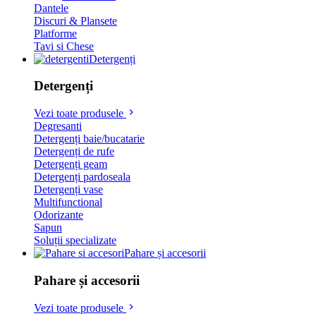
Dantele
Discuri & Plansete
Platforme
Tavi si Chese
Detergenți
Detergenți
Vezi toate produsele
Degresanti
Detergenți baie/bucatarie
Detergenți de rufe
Detergenți geam
Detergenți pardoseala
Detergenți vase
Multifunctional
Odorizante
Sapun
Soluții specializate
Pahare și accesorii
Pahare și accesorii
Vezi toate produsele