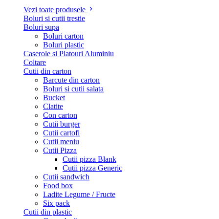
Vezi toate produsele
Boluri si cutii trestie
Boluri supa
Boluri carton
Boluri plastic
Caserole si Platouri Aluminiu
Coltare
Cutii din carton
Barcute din carton
Boluri si cutii salata
Bucket
Clatite
Con carton
Cutii burger
Cutii cartofi
Cutii meniu
Cutii Pizza
Cutii pizza Blank
Cutii pizza Generic
Cutii sandwich
Food box
Ladite Legume / Fructe
Six pack
Cutii din plastic