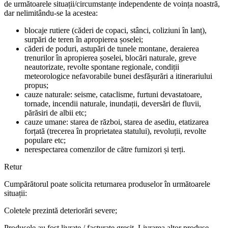
de următoarele situații/circumstanțe independente de voința noastră,
dar nelimitându-se la acestea:
blocaje rutiere (căderi de copaci, stânci, coliziuni în lanț),
surpări de teren în apropierea șoselei;
căderi de poduri, astupări de tunele montane, deraierea
trenurilor în apropierea șoselei, blocări naturale, greve
neautorizate, revolte spontane regionale, condiții
meteorologice nefavorabile bunei desfășurări a itinerariului
propus;
cauze naturale: seisme, cataclisme, furtuni devastatoare,
tornade, incendii naturale, inundații, deversări de fluvii,
părăsiri de albii etc;
cauze umane: starea de război, starea de asediu, etatizarea
forțată (trecerea în proprietatea statului), revoluții, revolte
populare etc;
nerespectarea comenzilor de către furnizori și terți.
Retur
Cumpărătorul poate solicita returnarea produselor în următoarele
situații:
Coletele prezintă deteriorări severe;
Produsele au fost livrate / facturate greșit. Livrarea altor produse