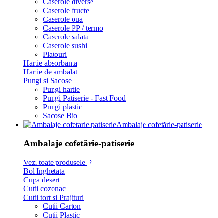
Caserole diverse
Caserole fructe
Caserole oua
Caserole PP / termo
Caserole salata
Caserole sushi
Platouri
Hartie absorbanta
Hartie de ambalat
Pungi si Sacose
Pungi hartie
Pungi Patiserie - Fast Food
Pungi plastic
Sacose Bio
Ambalaje cofetărie-patiserie
Ambalaje cofetărie-patiserie
Vezi toate produsele
Bol Inghetata
Cupa desert
Cutii cozonac
Cutii tort si Prajituri
Cutii Carton
Cutii Plastic