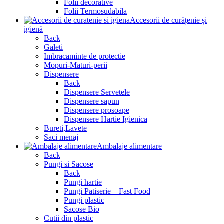
Folii decorative
Folii Termosudabila
Accesorii de curățenie și
igienă
Back
Galeti
Imbracaminte de protectie
Mopuri-Maturi-perii
Dispensere
Back
Dispensere Servetele
Dispensere sapun
Dispensere prosoape
Dispensere Hartie Igienica
Bureti,Lavete
Saci menaj
Ambalaje alimentare
Back
Pungi si Sacose
Back
Pungi hartie
Pungi Patiserie – Fast Food
Pungi plastic
Sacose Bio
Cutii din plastic