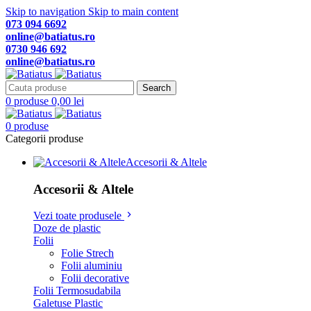
Skip to navigation
Skip to main content
073 094 6692
online@batiatus.ro
0730 946 692
online@batiatus.ro
Search
0
produse
0,00
lei
0
produse
Categorii produse
Accesorii & Altele
Accesorii & Altele
Vezi toate produsele
Doze de plastic
Folii
Folie Strech
Folii aluminiu
Folii decorative
Folii Termosudabila
Galetuse Plastic