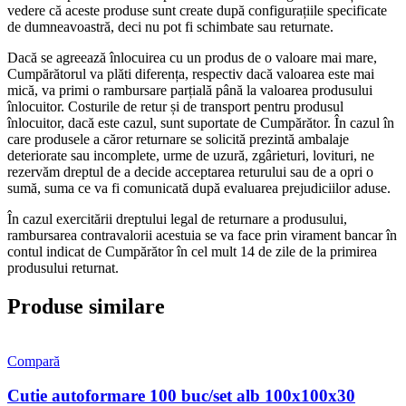
vedere că aceste produse sunt create după configurațiile specificate
de dumneavoastră, deci nu pot fi schimbate sau returnate.
Dacă se agreează înlocuirea cu un produs de o valoare mai mare,
Cumpărătorul va plăti diferența, respectiv dacă valoarea este mai
mică, va primi o rambursare parțială până la valoarea produsului
înlocuitor. Costurile de retur și de transport pentru produsul
înlocuitor, dacă este cazul, sunt suportate de Cumpărător. În cazul în
care produsele a căror returnare se solicită prezintă ambalaje
deteriorate sau incomplete, urme de uzură, zgârieturi, lovituri, ne
rezervăm dreptul de a decide acceptarea returului sau de a opri o
sumă, suma ce va fi comunicată după evaluarea prejudiciilor aduse.
În cazul exercitării dreptului legal de returnare a produsului,
rambursarea contravalorii acestuia se va face prin virament bancar în
contul indicat de Cumpărător în cel mult 14 de zile de la primirea
produsului returnat.
Produse similare
Compară
Cutie autoformare 100 buc/set alb 100x100x30