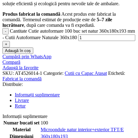
soluție eficientă și ecologică pentru nevoile tale de ambalare.
Produs fabricat la comandă
Acest produs este fabricat la
comandă. Termenul estimat de producție este de
5–7 zile
lucrătoare
, după care comanda va fi expediată.
Cantitate Cutie autoformare 100 buc set natur 360x180x193 mm
- Cutii Autoformare Naturale 360x180
Adaugă în coș
Cumpără prin WhatsApp
Compară
Adaugă la favorite
SKU:
AT4526014-1
Categorie:
Cutii cu Capac Atasat
Etichetă:
Fabricat la comandă
Distribuie:
Informații suplimentare
Livrare
Retur
Informații suplimentare
Numar bucati set
100
Material
Microondule natur interior+exterior TFT/E
Dimensiuni
360x180x193