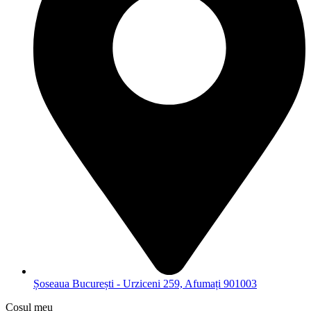
Șoseaua București - Urziceni 259, Afumați 901003
Coșul meu