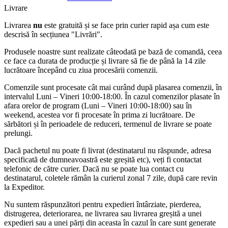
Livrare
Livrarea
nu
este gratuită și se face prin curier rapid așa cum este
descrisă în secțiunea "Livrări".
Produsele noastre sunt realizate câteodată pe bază de comandă, ceea
ce face ca durata de producție și livrare să fie de până la 14 zile
lucrătoare începând cu ziua procesării comenzii.
Comenzile sunt procesate cât mai curând după plasarea comenzii, în
intervalul Luni – Vineri 10:00-18:00. În cazul comenzilor plasate în
afara orelor de program (Luni – Vineri 10:00-18:00) sau în
weekend, acestea vor fi procesate în prima zi lucrătoare. De
sărbători și în perioadele de reduceri, termenul de livrare se poate
prelungi.
Dacă pachetul nu poate fi livrat (destinatarul nu răspunde, adresa
specificată de dumneavoastră este greșită etc), veți fi contactat
telefonic de către curier. Dacă nu se poate lua contact cu
destinatarul, coletele rămân la curierul zonal 7 zile, după care revin
la Expeditor.
Nu suntem răspunzători pentru expedieri întârziate, pierderea,
distrugerea, deteriorarea, ne livrarea sau livrarea greșită a unei
expedieri sau a unei părți din aceasta în cazul în care sunt generate