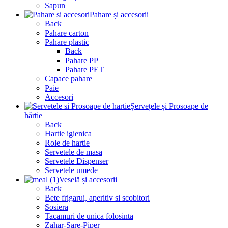
Sapun
Pahare și accesorii
Back
Pahare carton
Pahare plastic
Back
Pahare PP
Pahare PET
Capace pahare
Paie
Accesori
Șervețele și Prosoape de
hârtie
Back
Hartie igienica
Role de hartie
Servetele de masa
Servetele Dispenser
Servetele umede
Veselă și accesorii
Back
Bete frigarui, aperitiv si scobitori
Sosiera
Tacamuri de unica folosinta
Zahar-Sare-Piper