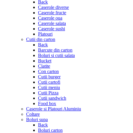
Back
Caserole diverse
Caserole fructe
Caserole oua
Caserole salata
Caserole sushi
Platouri
Cutii din carton
Back
Barcute din carton
Boluri si cutii salata
Bucket
Clatite
Con carton
Cutii burger
Cutii cartofi
Cutii meniu
Cutii Pizza
Cutii sandwich
Food box
Caserole si Platouri Aluminiu
Coltare
Boluri supa
Back
Boluri carton