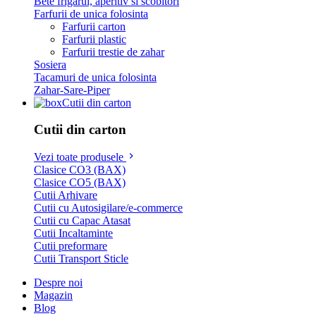
Bete frigarui, aperitiv si scobitori
Farfurii de unica folosinta
Farfurii carton
Farfurii plastic
Farfurii trestie de zahar
Sosiera
Tacamuri de unica folosinta
Zahar-Sare-Piper
Cutii din carton
Cutii din carton
Vezi toate produsele
Clasice CO3 (BAX)
Clasice CO5 (BAX)
Cutii Arhivare
Cutii cu Autosigilare/e-commerce
Cutii cu Capac Atasat
Cutii Incaltaminte
Cutii preformare
Cutii Transport Sticle
Despre noi
Magazin
Blog