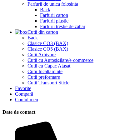
Farfurii de unica folosinta
Back
Farfurii carton
Farfurii plastic
Farfurii trestie de zahar
Cutii din carton
Back
Clasice CO3 (BAX)
Clasice CO5 (BAX)
Cutii Arhivare
Cutii cu Autosigilare/e-commerce
Cutii cu Capac Atasat
Cutii Incaltaminte
Cutii preformare
Cutii Transport Sticle
Favorite
Compară
Contul meu
Date de contact