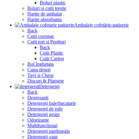
Boluri plastic
Boluri si cutii trestie
Hartie de ambalat
Hartie absorbanta
Ambalaje cofetărie-patiserie
Back
Cutii cozonac
Cutii tort si Prajituri
Back
Cutii Plastic
Cutii Carton
Bol Inghetata
Cupa desert
Tavi si Chese
Discuri & Plansete
Detergenți
Back
Degresanti
Detergenți baie/bucatarie
Detergenți de rufe
Detergenți geam
Odorizante
Multifunctional
Detergenți pardoseala
Detergenți vase