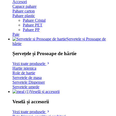
Accesori
Capace pahare
Pahare carton
Pahare plastic
Pahare Cristal
Pahare PET
Pahare PP
Paie
Șervețele și Prosoape de
hârtie
Șervețele și Prosoape de hârtie
Vezi toate produsele
Hartie igienica
Role de hartie
Servetele de masa
Servetele Dispenser
Servetele umede
Veselă și accesorii
Veselă și accesorii
Vezi toate produsele