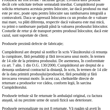
decât cele solicitate trebuie semnalată imediat. Cumpărătorul poate
solicita returnarea acestuia pentru înlocuire, iar dacă produsul nu mai
este pe stoc, poate opta pentru înlocuire sau rambursarea integrală a
contravalorii. Daca se agreează înlocuirea cu un produs de o valoare
mai mare, va plăti diferența, respectiv dacă valoarea este mai mică,
va primi o rambursare parțială până la valoarea produsului înlocuitor.
Costurile de retur și de transport pentru produsul înlocuitor, dacă este
cazul, sunt suportate de client.
Produsele prezintă defecte de fabricație;
Cumpărătorul are dreptul să notifice în scris Vânzătorului că renunța
la cumpărare, fără penalități şi fără invocarea unui motiv, în termen
de 14 zile de la primirea produsului. De asemenea, în conformitate
cu art. 7 alin. 1 din O.G. 130/2000, Cumpărătorul are dreptul de a
denunța unilateral contractul la distanță, în scris, în termen de 14 zile
de la data primirii produsului/produselor, fără penalități și fără
invocarea vreunui motiv. În acest caz, cheltuielile directe de
returnare a produselor vor cădea, conform legii, în sarcina
Cumpărătorului.
Produsele trebuie să fie returnate în ambalajul original, cu factura
atașată, să nu prezinte urme de uzură fizică sau deteriorare.
Produsele personalizate nu pot fi returnate. Vă rugăm să aveți în