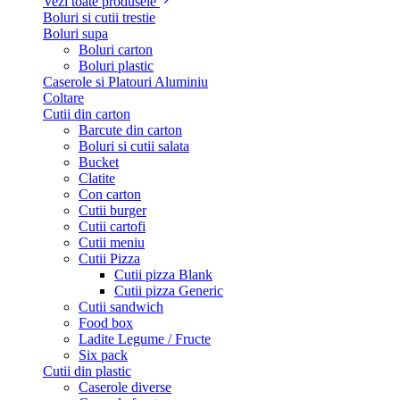
Vezi toate produsele
Boluri si cutii trestie
Boluri supa
Boluri carton
Boluri plastic
Caserole si Platouri Aluminiu
Coltare
Cutii din carton
Barcute din carton
Boluri si cutii salata
Bucket
Clatite
Con carton
Cutii burger
Cutii cartofi
Cutii meniu
Cutii Pizza
Cutii pizza Blank
Cutii pizza Generic
Cutii sandwich
Food box
Ladite Legume / Fructe
Six pack
Cutii din plastic
Caserole diverse