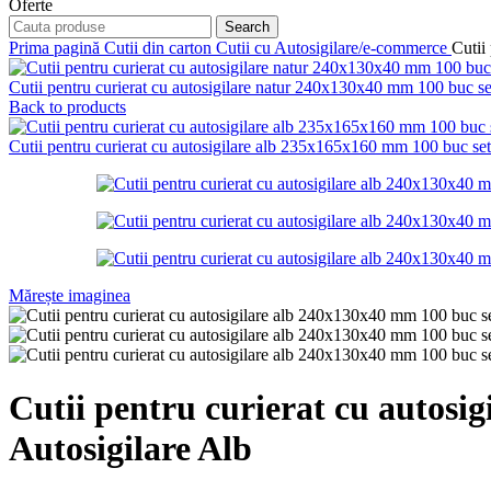
Oferte
Search
Prima pagină
Cutii din carton
Cutii cu Autosigilare/e-commerce
Cutii
Cutii pentru curierat cu autosigilare natur 240x130x40 mm 100 buc se
Back to products
Cutii pentru curierat cu autosigilare alb 235x165x160 mm 100 buc set 
Mărește imaginea
Cutii pentru curierat cu autosi
Autosigilare Alb