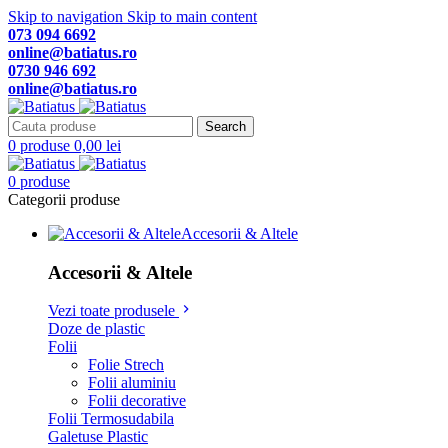
Skip to navigation
Skip to main content
073 094 6692
online@batiatus.ro
0730 946 692
online@batiatus.ro
Search
0
produse
0,00
lei
0
produse
Categorii produse
Accesorii & Altele
Accesorii & Altele
Vezi toate produsele
Doze de plastic
Folii
Folie Strech
Folii aluminiu
Folii decorative
Folii Termosudabila
Galetuse Plastic