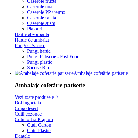
Caserole fructe
Caserole oua
Caserole PP / termo
Caserole salata
Caserole sushi
Platouri
Hartie absorbanta
Hartie de ambalat
Pungi si Sacose
Pungi hartie
Pungi Patiserie - Fast Food
Pungi plastic
Sacose Bio
Ambalaje cofetărie-patiserie
Ambalaje cofetărie-patiserie
Vezi toate produsele
Bol Inghetata
Cupa desert
Cutii cozonac
Cutii tort si Prajituri
Cutii Carton
Cutii Plastic
Dantele