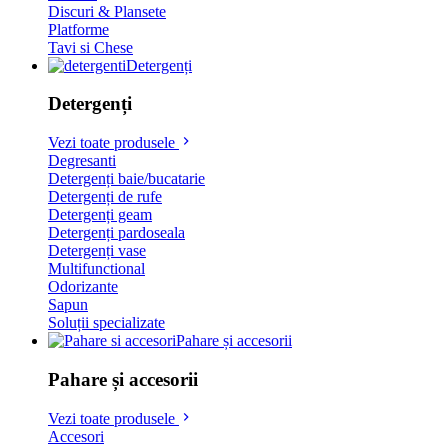
Discuri & Plansete
Platforme
Tavi si Chese
Detergenți
Detergenți
Vezi toate produsele
Degresanti
Detergenți baie/bucatarie
Detergenți de rufe
Detergenți geam
Detergenți pardoseala
Detergenți vase
Multifunctional
Odorizante
Sapun
Soluții specializate
Pahare și accesorii
Pahare și accesorii
Vezi toate produsele
Accesori