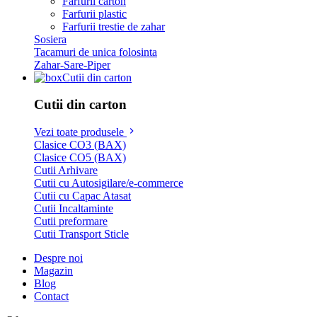
Farfurii carton
Farfurii plastic
Farfurii trestie de zahar
Sosiera
Tacamuri de unica folosinta
Zahar-Sare-Piper
Cutii din carton
Cutii din carton
Vezi toate produsele
Clasice CO3 (BAX)
Clasice CO5 (BAX)
Cutii Arhivare
Cutii cu Autosigilare/e-commerce
Cutii cu Capac Atasat
Cutii Incaltaminte
Cutii preformare
Cutii Transport Sticle
Despre noi
Magazin
Blog
Contact