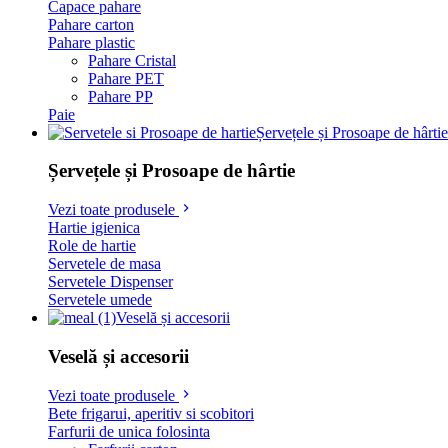
Capace pahare
Pahare carton
Pahare plastic
Pahare Cristal
Pahare PET
Pahare PP
Paie
Șervețele și Prosoape de hârtie
Șervețele și Prosoape de hârtie
Vezi toate produsele
Hartie igienica
Role de hartie
Servetele de masa
Servetele Dispenser
Servetele umede
Veselă și accesorii
Veselă și accesorii
Vezi toate produsele
Bete frigarui, aperitiv si scobitori
Farfurii de unica folosinta