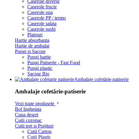
Caserole diverse
Caserole fructe
Caserole oua
Caserole PP / termo
Caserole salata
Caserole sushi
Platouri
Hartie absorbanta
Hartie de ambalat
Pungi si Sacose
Pungi hartie
Pungi Patiserie - Fast Food
Pungi plastic
Sacose Bio
Ambalaje cofetărie-patiserie
Ambalaje cofetărie-patiserie
Vezi toate produsele
Bol Inghetata
Cupa desert
Cutii cozonac
Cutii tort si Prajituri
Cutii Carton
Cutii Plastic