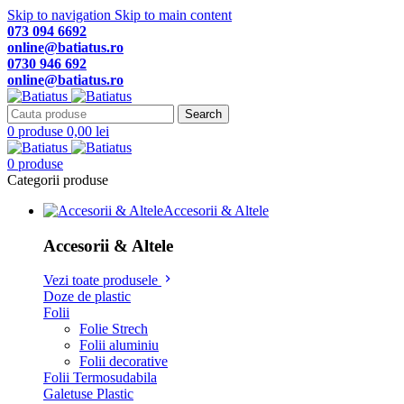
Skip to navigation
Skip to main content
073 094 6692
online@batiatus.ro
0730 946 692
online@batiatus.ro
Search
0
produse
0,00
lei
0
produse
Categorii produse
Accesorii & Altele
Accesorii & Altele
Vezi toate produsele
Doze de plastic
Folii
Folie Strech
Folii aluminiu
Folii decorative
Folii Termosudabila
Galetuse Plastic