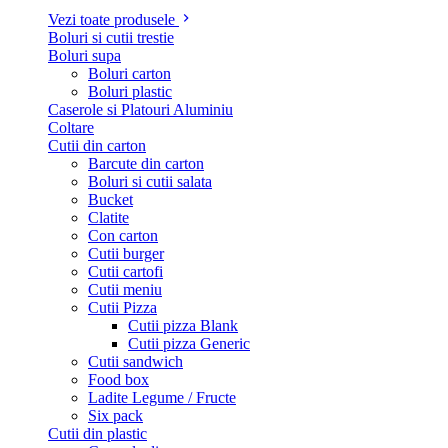
Vezi toate produsele
Boluri si cutii trestie
Boluri supa
Boluri carton
Boluri plastic
Caserole si Platouri Aluminiu
Coltare
Cutii din carton
Barcute din carton
Boluri si cutii salata
Bucket
Clatite
Con carton
Cutii burger
Cutii cartofi
Cutii meniu
Cutii Pizza
Cutii pizza Blank
Cutii pizza Generic
Cutii sandwich
Food box
Ladite Legume / Fructe
Six pack
Cutii din plastic