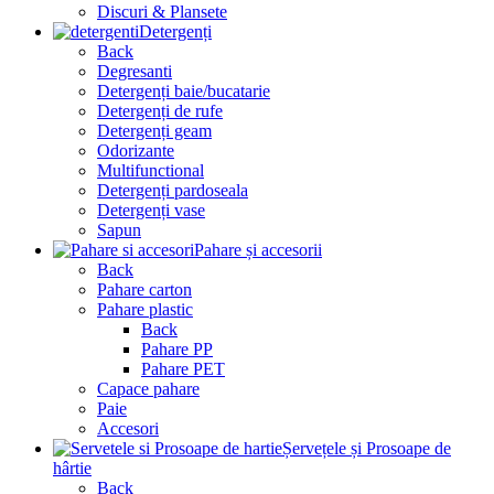
Discuri & Plansete
Detergenți
Back
Degresanti
Detergenți baie/bucatarie
Detergenți de rufe
Detergenți geam
Odorizante
Multifunctional
Detergenți pardoseala
Detergenți vase
Sapun
Pahare și accesorii
Back
Pahare carton
Pahare plastic
Back
Pahare PP
Pahare PET
Capace pahare
Paie
Accesori
Șervețele și Prosoape de
hârtie
Back