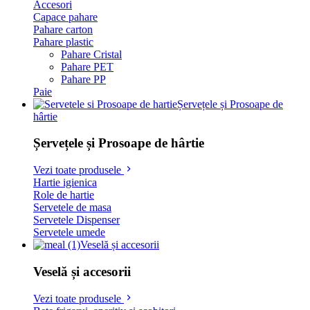
Accesori
Capace pahare
Pahare carton
Pahare plastic
Pahare Cristal
Pahare PET
Pahare PP
Paie
Șervețele și Prosoape de
hârtie
Șervețele și Prosoape de hârtie
Vezi toate produsele
Hartie igienica
Role de hartie
Servetele de masa
Servetele Dispenser
Servetele umede
Veselă și accesorii
Veselă și accesorii
Vezi toate produsele