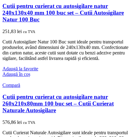
Cutii pentru curierat cu autosigilare natur
240x130x40 mm 100 buc set – Cutii Autosigilare
Natur 100 Buc
251,83
lei
cu TVA
Cutii Autosigilare Natur 100 Buc sunt ideale pentru transportul
produselor, având dimensiuni de 240x130x40 mm. Confectionate
din carton natur, aceste cutii sunt dotate cu benzi adezive pentru
sigilare, facilitând astfel livrarea rapidă și eficientă.
Adaugă la favorite
Adaugă în coș
Compară
Cutii pentru curierat cu autosigilare natur
260x210x80mm 100 buc set – Cutii Curierat
Naturale Autosigilare
576,86
lei
cu TVA
Cutii Curierat Naturale Autosigilare sunt ideale pentru transportul