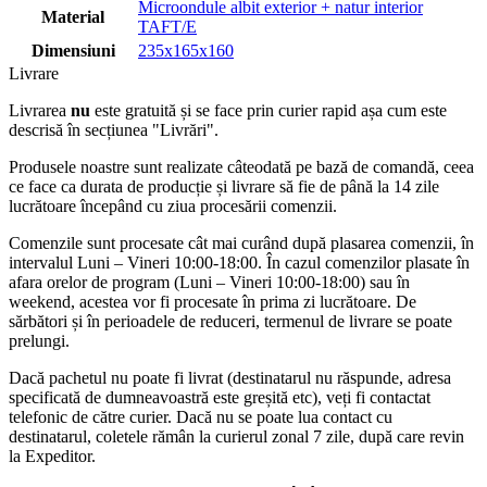
Microondule albit exterior + natur interior
Material
TAFT/E
Dimensiuni
235x165x160
Livrare
Livrarea
nu
este gratuită și se face prin curier rapid așa cum este
descrisă în secțiunea "Livrări".
Produsele noastre sunt realizate câteodată pe bază de comandă, ceea
ce face ca durata de producție și livrare să fie de până la 14 zile
lucrătoare începând cu ziua procesării comenzii.
Comenzile sunt procesate cât mai curând după plasarea comenzii, în
intervalul Luni – Vineri 10:00-18:00. În cazul comenzilor plasate în
afara orelor de program (Luni – Vineri 10:00-18:00) sau în
weekend, acestea vor fi procesate în prima zi lucrătoare. De
sărbători și în perioadele de reduceri, termenul de livrare se poate
prelungi.
Dacă pachetul nu poate fi livrat (destinatarul nu răspunde, adresa
specificată de dumneavoastră este greșită etc), veți fi contactat
telefonic de către curier. Dacă nu se poate lua contact cu
destinatarul, coletele rămân la curierul zonal 7 zile, după care revin
la Expeditor.