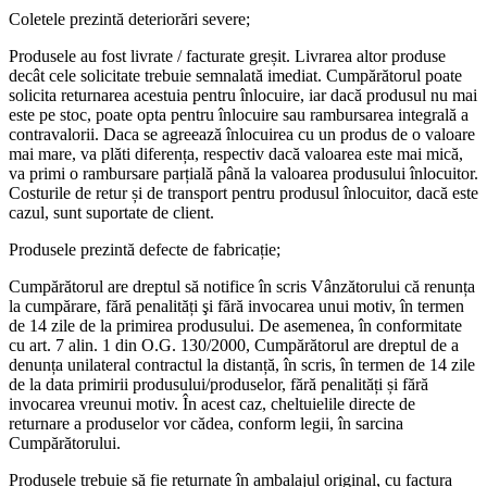
Coletele prezintă deteriorări severe;
Produsele au fost livrate / facturate greșit. Livrarea altor produse
decât cele solicitate trebuie semnalată imediat. Cumpărătorul poate
solicita returnarea acestuia pentru înlocuire, iar dacă produsul nu mai
este pe stoc, poate opta pentru înlocuire sau rambursarea integrală a
contravalorii. Daca se agreează înlocuirea cu un produs de o valoare
mai mare, va plăti diferența, respectiv dacă valoarea este mai mică,
va primi o rambursare parțială până la valoarea produsului înlocuitor.
Costurile de retur și de transport pentru produsul înlocuitor, dacă este
cazul, sunt suportate de client.
Produsele prezintă defecte de fabricație;
Cumpărătorul are dreptul să notifice în scris Vânzătorului că renunța
la cumpărare, fără penalități şi fără invocarea unui motiv, în termen
de 14 zile de la primirea produsului. De asemenea, în conformitate
cu art. 7 alin. 1 din O.G. 130/2000, Cumpărătorul are dreptul de a
denunța unilateral contractul la distanță, în scris, în termen de 14 zile
de la data primirii produsului/produselor, fără penalități și fără
invocarea vreunui motiv. În acest caz, cheltuielile directe de
returnare a produselor vor cădea, conform legii, în sarcina
Cumpărătorului.
Produsele trebuie să fie returnate în ambalajul original, cu factura