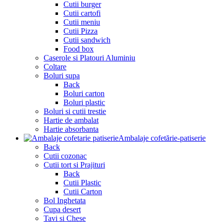
Cutii burger
Cutii cartofi
Cutii meniu
Cutii Pizza
Cutii sandwich
Food box
Caserole si Platouri Aluminiu
Coltare
Boluri supa
Back
Boluri carton
Boluri plastic
Boluri si cutii trestie
Hartie de ambalat
Hartie absorbanta
Ambalaje cofetărie-patiserie
Back
Cutii cozonac
Cutii tort si Prajituri
Back
Cutii Plastic
Cutii Carton
Bol Inghetata
Cupa desert
Tavi si Chese