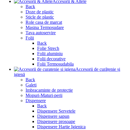
Accesorii & Altele
Back
Doze de plastic
Sticle de plastic
Role casa de marcat
Masina Termosudare
Tava autoservire
Folii
Back
Folie Strech
Folii aluminiu
Folii decorative
Folii Termosudabila
Accesorii de curățenie și
igienă
Back
Galeti
Imbracaminte de protectie
Mopuri-Maturi-perii
Dispensere
Back
Dispensere Servetele
Dispensere sapun
Dispensere prosoape
Dispensere Hartie Igienica