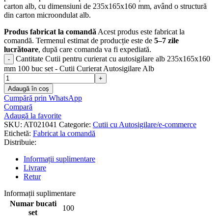
carton alb, cu dimensiuni de 235x165x160 mm, având o structură
din carton microondulat alb.
Produs fabricat la comandă
Acest produs este fabricat la
comandă. Termenul estimat de producție este de
5–7 zile
lucrătoare
, după care comanda va fi expediată.
Cantitate Cutii pentru curierat cu autosigilare alb 235x165x160
mm 100 buc set - Cutii Curierat Autosigilare Alb
Adaugă în coș
Cumpără prin WhatsApp
Compară
Adaugă la favorite
SKU:
AT021041
Categorie:
Cutii cu Autosigilare/e-commerce
Etichetă:
Fabricat la comandă
Distribuie:
Informații suplimentare
Livrare
Retur
Informații suplimentare
Numar bucati
100
set