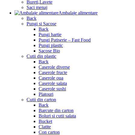
Bureti,Lavete
Saci menaj
Ambalaje alimentare
Back
Pungi si Sacose
Back
Pungi hartie
Pungi Patiserie – Fast Food
Pungi plastic
Sacose Bio
Cutii din plastic
Back
Caserole diverse
Caserole fructe
Caserole oua
Caserole salata
Caserole sushi
Platouri
Cutii din carton
Back
Barcute din carton
Boluri si cutii salata
Bucket
Clatite
Con carton