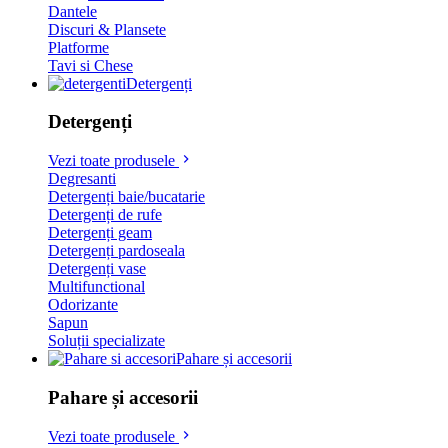
Dantele
Discuri & Plansete
Platforme
Tavi si Chese
Detergenți
Detergenți
Vezi toate produsele
Degresanti
Detergenți baie/bucatarie
Detergenți de rufe
Detergenți geam
Detergenți pardoseala
Detergenți vase
Multifunctional
Odorizante
Sapun
Soluții specializate
Pahare și accesorii
Pahare și accesorii
Vezi toate produsele