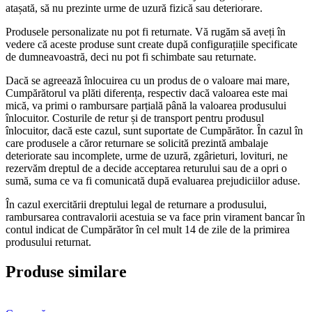
atașată, să nu prezinte urme de uzură fizică sau deteriorare.
Produsele personalizate nu pot fi returnate. Vă rugăm să aveți în
vedere că aceste produse sunt create după configurațiile specificate
de dumneavoastră, deci nu pot fi schimbate sau returnate.
Dacă se agreează înlocuirea cu un produs de o valoare mai mare,
Cumpărătorul va plăti diferența, respectiv dacă valoarea este mai
mică, va primi o rambursare parțială până la valoarea produsului
înlocuitor. Costurile de retur și de transport pentru produsul
înlocuitor, dacă este cazul, sunt suportate de Cumpărător. În cazul în
care produsele a căror returnare se solicită prezintă ambalaje
deteriorate sau incomplete, urme de uzură, zgârieturi, lovituri, ne
rezervăm dreptul de a decide acceptarea returului sau de a opri o
sumă, suma ce va fi comunicată după evaluarea prejudiciilor aduse.
În cazul exercitării dreptului legal de returnare a produsului,
rambursarea contravalorii acestuia se va face prin virament bancar în
contul indicat de Cumpărător în cel mult 14 de zile de la primirea
produsului returnat.
Produse similare