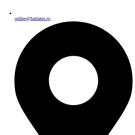
online@batiatus.ro