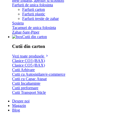
Bete frigarui, aperitiv si scobitori
Farfurii de unica folosinta
Farfurii carton
Farfurii plastic
Farfurii trestie de zahar
Sosiera
Tacamuri de unica folosinta
Zahar-Sare-Piper
Cutii din carton
Cutii din carton
Vezi toate produsele
Clasice CO3 (BAX)
Clasice CO5 (BAX)
Cutii Arhivare
Cutii cu Autosigilare/e-commerce
Cutii cu Capac Atasat
Cutii Incaltaminte
Cutii preformare
Cutii Transport Sticle
Despre noi
Magazin
Blog