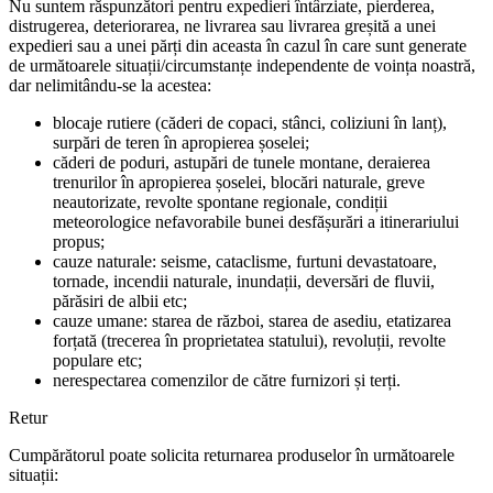
Nu suntem răspunzători pentru expedieri întârziate, pierderea,
distrugerea, deteriorarea, ne livrarea sau livrarea greșită a unei
expedieri sau a unei părți din aceasta în cazul în care sunt generate
de următoarele situații/circumstanțe independente de voința noastră,
dar nelimitându-se la acestea:
blocaje rutiere (căderi de copaci, stânci, coliziuni în lanț),
surpări de teren în apropierea șoselei;
căderi de poduri, astupări de tunele montane, deraierea
trenurilor în apropierea șoselei, blocări naturale, greve
neautorizate, revolte spontane regionale, condiții
meteorologice nefavorabile bunei desfășurări a itinerariului
propus;
cauze naturale: seisme, cataclisme, furtuni devastatoare,
tornade, incendii naturale, inundații, deversări de fluvii,
părăsiri de albii etc;
cauze umane: starea de război, starea de asediu, etatizarea
forțată (trecerea în proprietatea statului), revoluții, revolte
populare etc;
nerespectarea comenzilor de către furnizori și terți.
Retur
Cumpărătorul poate solicita returnarea produselor în următoarele
situații: