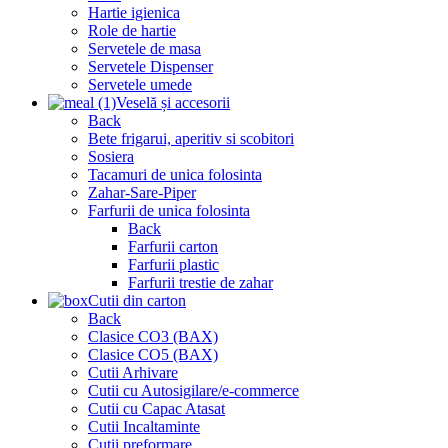
Hartie igienica
Role de hartie
Servetele de masa
Servetele Dispenser
Servetele umede
Veselă și accesorii
Back
Bete frigarui, aperitiv si scobitori
Sosiera
Tacamuri de unica folosinta
Zahar-Sare-Piper
Farfurii de unica folosinta
Back
Farfurii carton
Farfurii plastic
Farfurii trestie de zahar
Cutii din carton
Back
Clasice CO3 (BAX)
Clasice CO5 (BAX)
Cutii Arhivare
Cutii cu Autosigilare/e-commerce
Cutii cu Capac Atasat
Cutii Incaltaminte
Cutii preformare