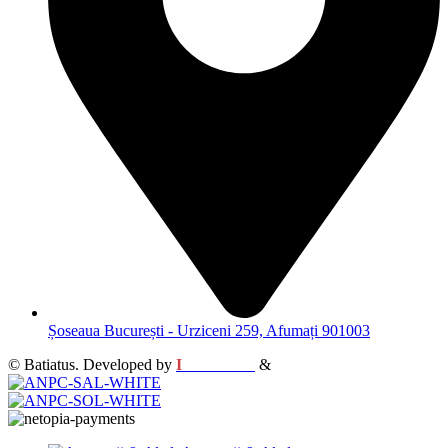
Șoseaua București - Urziceni 259, Afumați 901003
© Batiatus. Developed by
I
MCreative
&
WEBC