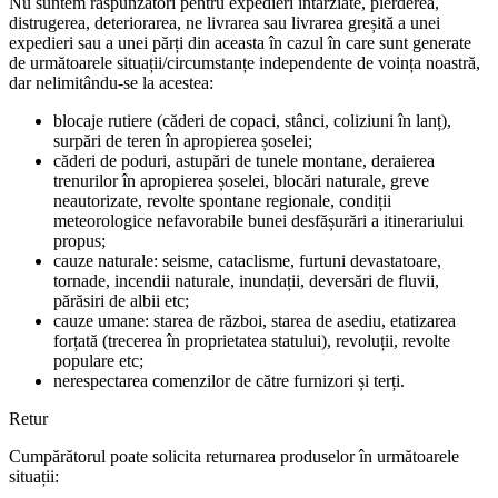
Nu suntem răspunzători pentru expedieri întârziate, pierderea,
distrugerea, deteriorarea, ne livrarea sau livrarea greșită a unei
expedieri sau a unei părți din aceasta în cazul în care sunt generate
de următoarele situații/circumstanțe independente de voința noastră,
dar nelimitându-se la acestea:
blocaje rutiere (căderi de copaci, stânci, coliziuni în lanț),
surpări de teren în apropierea șoselei;
căderi de poduri, astupări de tunele montane, deraierea
trenurilor în apropierea șoselei, blocări naturale, greve
neautorizate, revolte spontane regionale, condiții
meteorologice nefavorabile bunei desfășurări a itinerariului
propus;
cauze naturale: seisme, cataclisme, furtuni devastatoare,
tornade, incendii naturale, inundații, deversări de fluvii,
părăsiri de albii etc;
cauze umane: starea de război, starea de asediu, etatizarea
forțată (trecerea în proprietatea statului), revoluții, revolte
populare etc;
nerespectarea comenzilor de către furnizori și terți.
Retur
Cumpărătorul poate solicita returnarea produselor în următoarele
situații: