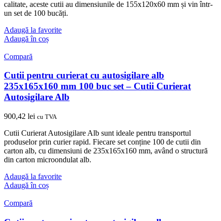
calitate, aceste cutii au dimensiunile de 155x120x60 mm și vin într-
un set de 100 bucăți.
Adaugă la favorite
Adaugă în coș
Compară
Cutii pentru curierat cu autosigilare alb
235x165x160 mm 100 buc set – Cutii Curierat
Autosigilare Alb
900,42
lei
cu TVA
Cutii Curierat Autosigilare Alb sunt ideale pentru transportul
produselor prin curier rapid. Fiecare set conține 100 de cutii din
carton alb, cu dimensiuni de 235x165x160 mm, având o structură
din carton microondulat alb.
Adaugă la favorite
Adaugă în coș
Compară