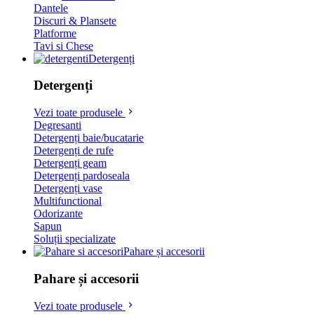
Dantele
Discuri & Plansete
Platforme
Tavi si Chese
Detergenți
Detergenți
Vezi toate produsele
Degresanti
Detergenți baie/bucatarie
Detergenți de rufe
Detergenți geam
Detergenți pardoseala
Detergenți vase
Multifunctional
Odorizante
Sapun
Soluții specializate
Pahare și accesorii
Pahare și accesorii
Vezi toate produsele