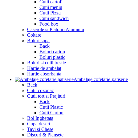
Cutii cartofi
Cutii meniu
Cutii Pizza
Cutii sandwich
Food box
Caserole si Platouri Aluminiu
Coltare
Boluri supa
Back
Boluri carton
Boluri plastic
Boluri si cutii trestie
Hartie de ambalat
Hartie absorbanta
Ambalaje cofetărie-patiserie
Back
Cutii cozonac
Cutii tort si Prajituri
Back
Cutii Plastic
Cutii Carton
Bol Inghetata
Cupa desert
Tavi si Chese
Discuri & Plansete