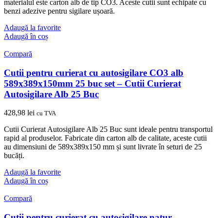
materialul este carton alb de tip CO3. Aceste cutii sunt echipate cu
benzi adezive pentru sigilare ușoară.
Adaugă la favorite
Adaugă în coș
Compară
Cutii pentru curierat cu autosigilare CO3 alb
589x389x150mm 25 buc set – Cutii Curierat
Autosigilare Alb 25 Buc
428,98
lei
cu TVA
Cutii Curierat Autosigilare Alb 25 Buc sunt ideale pentru transportul
rapid al produselor. Fabricate din carton alb de calitate, aceste cutii
au dimensiuni de 589x389x150 mm și sunt livrate în seturi de 25
bucăți.
Adaugă la favorite
Adaugă în coș
Compară
Cutii pentru curierat cu autosigilare natur