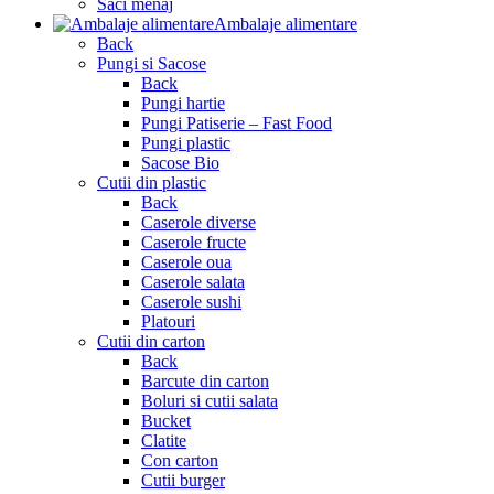
Saci menaj
Ambalaje alimentare
Back
Pungi si Sacose
Back
Pungi hartie
Pungi Patiserie – Fast Food
Pungi plastic
Sacose Bio
Cutii din plastic
Back
Caserole diverse
Caserole fructe
Caserole oua
Caserole salata
Caserole sushi
Platouri
Cutii din carton
Back
Barcute din carton
Boluri si cutii salata
Bucket
Clatite
Con carton
Cutii burger