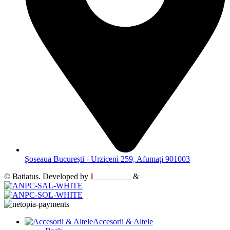
Șoseaua București - Urziceni 259, Afumați 901003
© Batiatus. Developed by
I
MCreative
&
WEBC
Accesorii & Altele