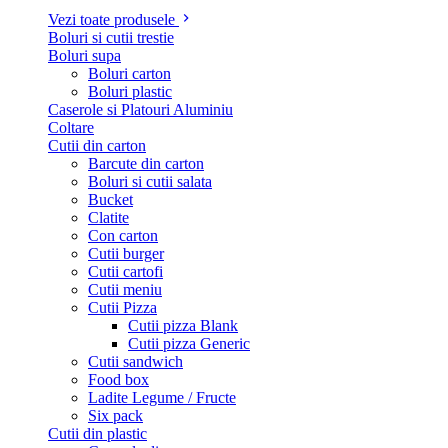
Vezi toate produsele
Boluri si cutii trestie
Boluri supa
Boluri carton
Boluri plastic
Caserole si Platouri Aluminiu
Coltare
Cutii din carton
Barcute din carton
Boluri si cutii salata
Bucket
Clatite
Con carton
Cutii burger
Cutii cartofi
Cutii meniu
Cutii Pizza
Cutii pizza Blank
Cutii pizza Generic
Cutii sandwich
Food box
Ladite Legume / Fructe
Six pack
Cutii din plastic