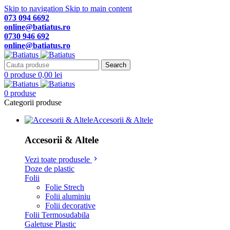
Skip to navigation
Skip to main content
073 094 6692
online@batiatus.ro
0730 946 692
online@batiatus.ro
Search
0
produse
0,00
lei
0
produse
Categorii produse
Accesorii & Altele
Accesorii & Altele
Vezi toate produsele
Doze de plastic
Folii
Folie Strech
Folii aluminiu
Folii decorative
Folii Termosudabila
Galetuse Plastic