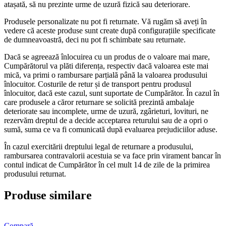
atașată, să nu prezinte urme de uzură fizică sau deteriorare.
Produsele personalizate nu pot fi returnate. Vă rugăm să aveți în
vedere că aceste produse sunt create după configurațiile specificate
de dumneavoastră, deci nu pot fi schimbate sau returnate.
Dacă se agreează înlocuirea cu un produs de o valoare mai mare,
Cumpărătorul va plăti diferența, respectiv dacă valoarea este mai
mică, va primi o rambursare parțială până la valoarea produsului
înlocuitor. Costurile de retur și de transport pentru produsul
înlocuitor, dacă este cazul, sunt suportate de Cumpărător. În cazul în
care produsele a căror returnare se solicită prezintă ambalaje
deteriorate sau incomplete, urme de uzură, zgârieturi, lovituri, ne
rezervăm dreptul de a decide acceptarea returului sau de a opri o
sumă, suma ce va fi comunicată după evaluarea prejudiciilor aduse.
În cazul exercitării dreptului legal de returnare a produsului,
rambursarea contravalorii acestuia se va face prin virament bancar în
contul indicat de Cumpărător în cel mult 14 de zile de la primirea
produsului returnat.
Produse similare
Compară