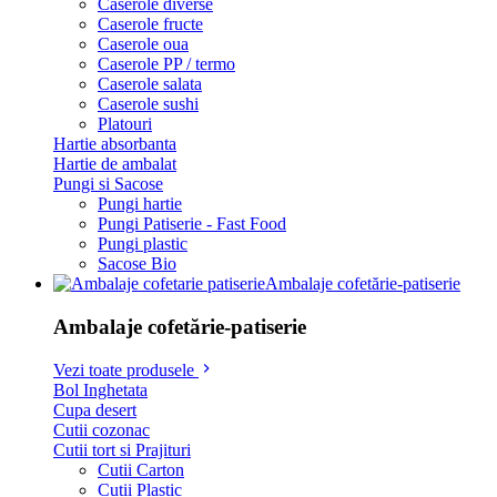
Caserole diverse
Caserole fructe
Caserole oua
Caserole PP / termo
Caserole salata
Caserole sushi
Platouri
Hartie absorbanta
Hartie de ambalat
Pungi si Sacose
Pungi hartie
Pungi Patiserie - Fast Food
Pungi plastic
Sacose Bio
Ambalaje cofetărie-patiserie
Ambalaje cofetărie-patiserie
Vezi toate produsele
Bol Inghetata
Cupa desert
Cutii cozonac
Cutii tort si Prajituri
Cutii Carton
Cutii Plastic