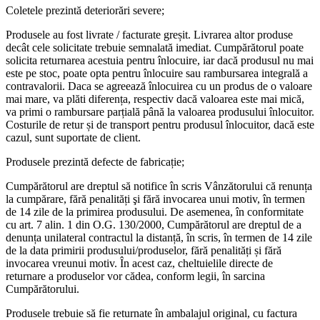
Coletele prezintă deteriorări severe;
Produsele au fost livrate / facturate greșit. Livrarea altor produse
decât cele solicitate trebuie semnalată imediat. Cumpărătorul poate
solicita returnarea acestuia pentru înlocuire, iar dacă produsul nu mai
este pe stoc, poate opta pentru înlocuire sau rambursarea integrală a
contravalorii. Daca se agreează înlocuirea cu un produs de o valoare
mai mare, va plăti diferența, respectiv dacă valoarea este mai mică,
va primi o rambursare parțială până la valoarea produsului înlocuitor.
Costurile de retur și de transport pentru produsul înlocuitor, dacă este
cazul, sunt suportate de client.
Produsele prezintă defecte de fabricație;
Cumpărătorul are dreptul să notifice în scris Vânzătorului că renunța
la cumpărare, fără penalități şi fără invocarea unui motiv, în termen
de 14 zile de la primirea produsului. De asemenea, în conformitate
cu art. 7 alin. 1 din O.G. 130/2000, Cumpărătorul are dreptul de a
denunța unilateral contractul la distanță, în scris, în termen de 14 zile
de la data primirii produsului/produselor, fără penalități și fără
invocarea vreunui motiv. În acest caz, cheltuielile directe de
returnare a produselor vor cădea, conform legii, în sarcina
Cumpărătorului.
Produsele trebuie să fie returnate în ambalajul original, cu factura