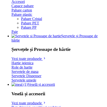
Accesori
Capace pahare
Pahare carton
Pahare plastic
Pahare Cristal
Pahare PET
Pahare PP
Paie
Șervețele și Prosoape de
hârtie
Șervețele și Prosoape de hârtie
Vezi toate produsele
Hartie igienica
Role de hartie
Servetele de masa
Servetele Dispenser
Servetele umede
Veselă și accesorii
Veselă și accesorii
Vezi toate produsele