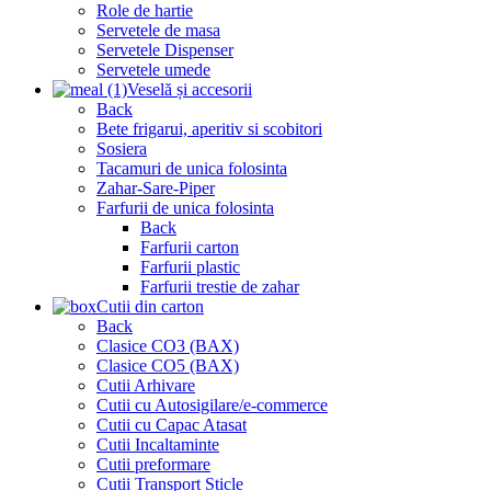
Role de hartie
Servetele de masa
Servetele Dispenser
Servetele umede
Veselă și accesorii
Back
Bete frigarui, aperitiv si scobitori
Sosiera
Tacamuri de unica folosinta
Zahar-Sare-Piper
Farfurii de unica folosinta
Back
Farfurii carton
Farfurii plastic
Farfurii trestie de zahar
Cutii din carton
Back
Clasice CO3 (BAX)
Clasice CO5 (BAX)
Cutii Arhivare
Cutii cu Autosigilare/e-commerce
Cutii cu Capac Atasat
Cutii Incaltaminte
Cutii preformare
Cutii Transport Sticle