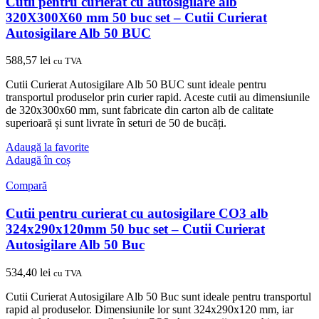
Cutii pentru curierat cu autosigilare alb
320X300X60 mm 50 buc set – Cutii Curierat
Autosigilare Alb 50 BUC
588,57
lei
cu TVA
Cutii Curierat Autosigilare Alb 50 BUC sunt ideale pentru
transportul produselor prin curier rapid. Aceste cutii au dimensiunile
de 320x300x60 mm, sunt fabricate din carton alb de calitate
superioară și sunt livrate în seturi de 50 de bucăți.
Adaugă la favorite
Adaugă în coș
Compară
Cutii pentru curierat cu autosigilare CO3 alb
324x290x120mm 50 buc set – Cutii Curierat
Autosigilare Alb 50 Buc
534,40
lei
cu TVA
Cutii Curierat Autosigilare Alb 50 Buc sunt ideale pentru transportul
rapid al produselor. Dimensiunile lor sunt 324x290x120 mm, iar