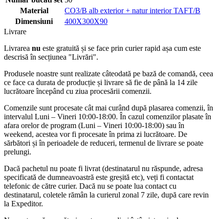
Material
CO3/B alb exterior + natur interior TAFT/B
Dimensiuni
400X300X90
Livrare
Livrarea
nu
este gratuită și se face prin curier rapid așa cum este
descrisă în secțiunea "Livrări".
Produsele noastre sunt realizate câteodată pe bază de comandă, ceea
ce face ca durata de producție și livrare să fie de până la 14 zile
lucrătoare începând cu ziua procesării comenzii.
Comenzile sunt procesate cât mai curând după plasarea comenzii, în
intervalul Luni – Vineri 10:00-18:00. În cazul comenzilor plasate în
afara orelor de program (Luni – Vineri 10:00-18:00) sau în
weekend, acestea vor fi procesate în prima zi lucrătoare. De
sărbători și în perioadele de reduceri, termenul de livrare se poate
prelungi.
Dacă pachetul nu poate fi livrat (destinatarul nu răspunde, adresa
specificată de dumneavoastră este greșită etc), veți fi contactat
telefonic de către curier. Dacă nu se poate lua contact cu
destinatarul, coletele rămân la curierul zonal 7 zile, după care revin
la Expeditor.