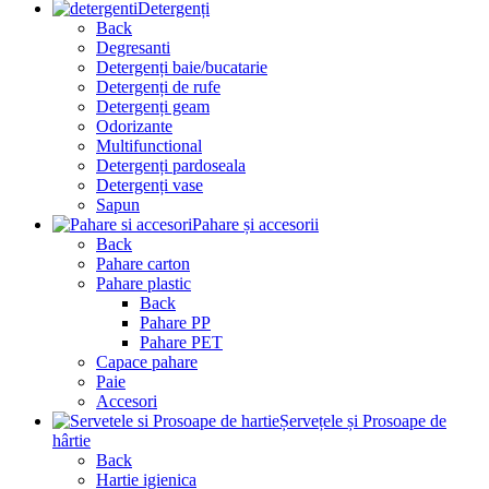
Detergenți
Back
Degresanti
Detergenți baie/bucatarie
Detergenți de rufe
Detergenți geam
Odorizante
Multifunctional
Detergenți pardoseala
Detergenți vase
Sapun
Pahare și accesorii
Back
Pahare carton
Pahare plastic
Back
Pahare PP
Pahare PET
Capace pahare
Paie
Accesori
Șervețele și Prosoape de
hârtie
Back
Hartie igienica