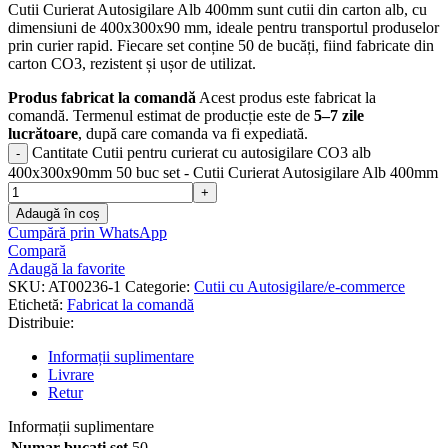
Cutii Curierat Autosigilare Alb 400mm sunt cutii din carton alb, cu
dimensiuni de 400x300x90 mm, ideale pentru transportul produselor
prin curier rapid. Fiecare set conține 50 de bucăți, fiind fabricate din
carton CO3, rezistent și ușor de utilizat.
Produs fabricat la comandă
Acest produs este fabricat la
comandă. Termenul estimat de producție este de
5–7 zile
lucrătoare
, după care comanda va fi expediată.
Cantitate Cutii pentru curierat cu autosigilare CO3 alb
400x300x90mm 50 buc set - Cutii Curierat Autosigilare Alb 400mm
Adaugă în coș
Cumpără prin WhatsApp
Compară
Adaugă la favorite
SKU:
AT00236-1
Categorie:
Cutii cu Autosigilare/e-commerce
Etichetă:
Fabricat la comandă
Distribuie:
Informații suplimentare
Livrare
Retur
Informații suplimentare
Numar bucati set
50