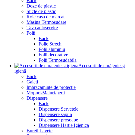
Back
Doze de plastic
Sticle de plastic
Role casa de marcat
Masina Termosudare
Tava autoservire
Folii
Back
Folie Strech
Folii aluminiu
Folii decorative
Folii Termosudabila
Accesorii de curățenie și
igienă
Back
Galeti
Imbracaminte de protectie
Mopuri-Maturi-perii
Dispensere
Back
Dispensere Servetele
Dispensere sapun
Dispensere prosoape
Dispensere Hartie Igienica
Bureti,Lavete