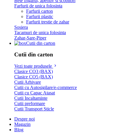
Bete frigarui, aperitiv si scobitori
Farfurii de unica folosinta
Farfurii carton
Farfurii plastic
Farfurii trestie de zahar
Sosiera
Tacamuri de unica folosinta
Zahar-Sare-Piper
Cutii din carton
Cutii din carton
Vezi toate produsele
Clasice CO3 (BAX)
Clasice CO5 (BAX)
Cutii Arhivare
Cutii cu Autosigilare/e-commerce
Cutii cu Capac Atasat
Cutii Incaltaminte
Cutii preformare
Cutii Transport Sticle
Despre noi
Magazin
Blog