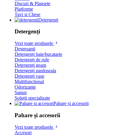
Discuri & Plansete
Platforme
Tavi si Chese
Detergenți
Detergenți
Vezi toate produsele
Degresanti
Detergenți baie/bucatarie
Detergenți de rufe
Detergenți geam
Detergenți pardoseala
Detergenți vase
Multifunctional
Odorizante
Sapun
Soluții specializate
Pahare și accesorii
Pahare și accesorii
Vezi toate produsele
Accesori