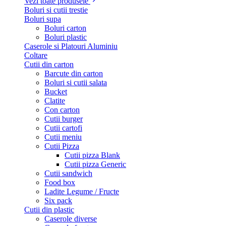
Vezi toate produsele
Boluri si cutii trestie
Boluri supa
Boluri carton
Boluri plastic
Caserole si Platouri Aluminiu
Coltare
Cutii din carton
Barcute din carton
Boluri si cutii salata
Bucket
Clatite
Con carton
Cutii burger
Cutii cartofi
Cutii meniu
Cutii Pizza
Cutii pizza Blank
Cutii pizza Generic
Cutii sandwich
Food box
Ladite Legume / Fructe
Six pack
Cutii din plastic
Caserole diverse