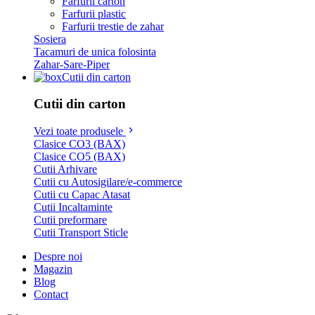
Farfurii carton
Farfurii plastic
Farfurii trestie de zahar
Sosiera
Tacamuri de unica folosinta
Zahar-Sare-Piper
Cutii din carton
Cutii din carton
Vezi toate produsele
Clasice CO3 (BAX)
Clasice CO5 (BAX)
Cutii Arhivare
Cutii cu Autosigilare/e-commerce
Cutii cu Capac Atasat
Cutii Incaltaminte
Cutii preformare
Cutii Transport Sticle
Despre noi
Magazin
Blog
Contact