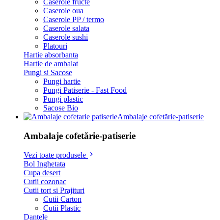
Caserole fructe
Caserole oua
Caserole PP / termo
Caserole salata
Caserole sushi
Platouri
Hartie absorbanta
Hartie de ambalat
Pungi si Sacose
Pungi hartie
Pungi Patiserie - Fast Food
Pungi plastic
Sacose Bio
Ambalaje cofetărie-patiserie
Ambalaje cofetărie-patiserie
Vezi toate produsele
Bol Inghetata
Cupa desert
Cutii cozonac
Cutii tort si Prajituri
Cutii Carton
Cutii Plastic
Dantele