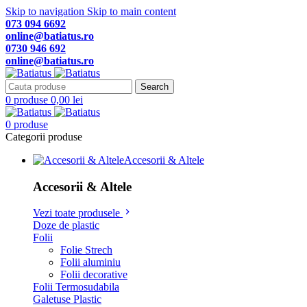
Skip to navigation
Skip to main content
073 094 6692
online@batiatus.ro
0730 946 692
online@batiatus.ro
Search
0
produse
0,00
lei
0
produse
Categorii produse
Accesorii & Altele
Accesorii & Altele
Vezi toate produsele
Doze de plastic
Folii
Folie Strech
Folii aluminiu
Folii decorative
Folii Termosudabila
Galetuse Plastic