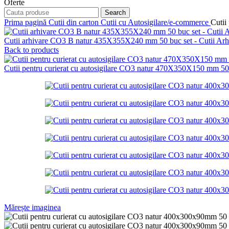
Oferte
Search
Prima pagină
Cutii din carton
Cutii cu Autosigilare/e-commerce
Cutii
Cutii arhivare CO3 B natur 435X355X240 mm 50 buc set - Cutii Arh
Back to products
Cutii pentru curierat cu autosigilare CO3 natur 470X350X150 mm 50 b
Mărește imaginea