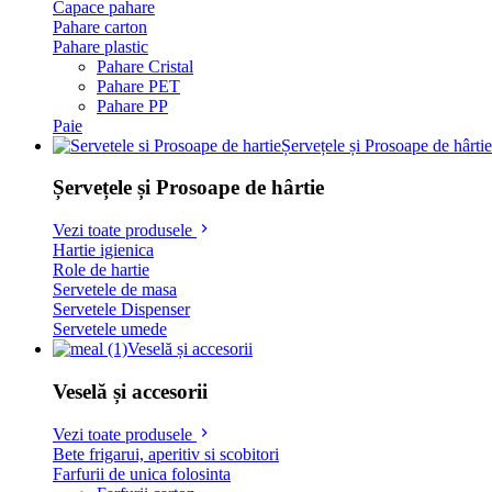
Capace pahare
Pahare carton
Pahare plastic
Pahare Cristal
Pahare PET
Pahare PP
Paie
Șervețele și Prosoape de hârtie
Șervețele și Prosoape de hârtie
Vezi toate produsele
Hartie igienica
Role de hartie
Servetele de masa
Servetele Dispenser
Servetele umede
Veselă și accesorii
Veselă și accesorii
Vezi toate produsele
Bete frigarui, aperitiv si scobitori
Farfurii de unica folosinta