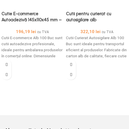
Cutie E-commerce
Cutii pentru curierat cu
Autoadezivă 145x110x45 mm –
autosigilare alb
Tur Retur -alb 100 buc set –
135X135X135mm 100 buc set –
196,19
lei
322,10
lei
Cutii E-commerce Alb 100 Buc
Cutii Curierat Autosigilare Alb
cu TVA
cu TVA
Cutii E-commerce Alb 100 Buc sunt
100 Buc
Cutii Curierat Autosigilare Alb 100
cutii autoadezive profesionale,
Buc sunt ideale pentru transportul
ideale pentru ambalarea produselor
eficient al produselor. Fabricate din
în comerțul online. Dimensiunile
carton alb de calitate, fiecare cutie
cutiei sunt de 145x110x45 mm, iar
are dimensiuni de 135x135x135
fiecare set conține 100 de bucăți.
mm și vine în set de 100 bucăți.
Aceste cutii sunt fabricate din
carton de calitate superioară,
având două benzi adezive pentru o
sigilare rapidă și eficientă.