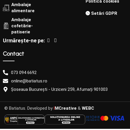
Politica cookies
Ambalaje
alimentare
Setări GDPR
Ambalaje
cofetărie-
patiserie
Urmărește-ne pe:
Contact
073 094 6692
online@batiatus.ro
Șoseaua București - Urziceni 259, Afumați 901003
Produs
fabricat la
comandă
© Batiatus. Developed by
I
MCreative
&
WEBC
Acest
produs este
Cutii pentru
fabricat la