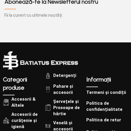
Abonează-te la Newsletterul nostru
Fii la curent cu ultimele noutăți.
Detergenți
Categorii
Informații
Pahare și
produse
accesorii
Termeni și condiții
Accesorii &
Șervețele și
Politica de
Altele
Prosoape de
confidențialitate
hârtie
Accesorii de
Politica de retur
curățenie și
Veselă și
igienă
accesorii