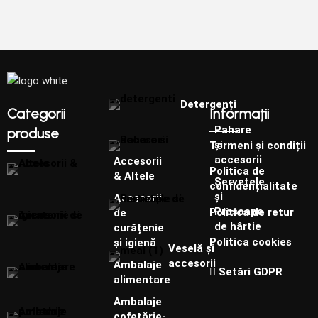
Detergenți
Categorii
Informații
Pahare
produse
și
Termeni și condiții
accesorii
Accesorii
Politica de
& Altele
Șervețele
confidențialitate
și
Accesorii
Prosoape
Politica de retur
de
de hârtie
curățenie
Politica cookies
și igienă
Veselă și
accesorii
Ambalaje
Setări GDPR
alimentare
Ambalaje
cofetărie-