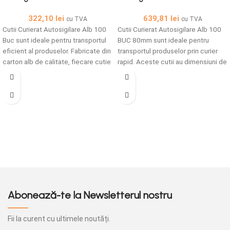
135X135X135mm 100 buc set –
260x210x80mm 100 buc set –
322,10
lei
639,81
lei
Cutii Curierat Autosigilare Alb
Cutii Curierat Autosigilare Alb
cu TVA
cu TVA
100 Buc
Cutii Curierat Autosigilare Alb 100
100 BUC 80mm
Cutii Curierat Autosigilare Alb 100
Buc sunt ideale pentru transportul
BUC 80mm sunt ideale pentru
eficient al produselor. Fabricate din
transportul produselor prin curier
carton alb de calitate, fiecare cutie
rapid. Aceste cutii au dimensiuni de
are dimensiuni de 135x135x135
260x210x80 mm, sunt fabricate din
mm și vine în set de 100 bucăți.
carton alb de calitate, având o
structură din carton ondulat
TAFT/E.
Abonează-te la Newsletterul nostru
Fii la curent cu ultimele noutăți.