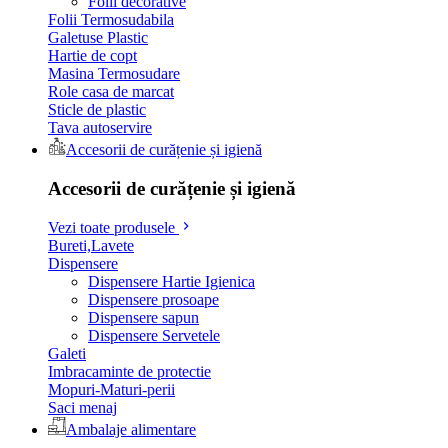
Folii decorative
Folii Termosudabila
Galetuse Plastic
Hartie de copt
Masina Termosudare
Role casa de marcat
Sticle de plastic
Tava autoservire
Accesorii de curățenie și igienă
Accesorii de curățenie și igienă
Vezi toate produsele
Bureti,Lavete
Dispensere
Dispensere Hartie Igienica
Dispensere prosoape
Dispensere sapun
Dispensere Servetele
Galeti
Imbracaminte de protectie
Mopuri-Maturi-perii
Saci menaj
Ambalaje alimentare