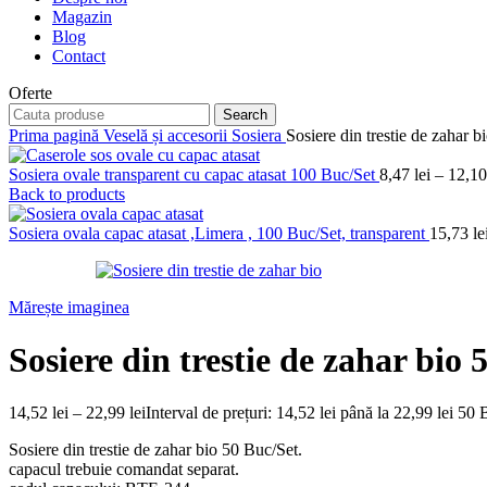
Magazin
Blog
Contact
Oferte
Search
Prima pagină
Veselă și accesorii
Sosiera
Sosiere din trestie de zahar b
Sosiera ovale transparent cu capac atasat 100 Buc/Set
8,47
lei
–
12,1
Back to products
Sosiera ovala capac atasat ,Limera , 100 Buc/Set, transparent
15,73
le
Mărește imaginea
Sosiere din trestie de zahar bio 
14,52
lei
–
22,99
lei
Interval de prețuri: 14,52 lei până la 22,99 lei
50 B
Sosiere din trestie de zahar bio 50 Buc/Set.
capacul trebuie comandat separat.