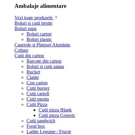
Ambalaje alimentare
Vezi toate produsele
Boluri si cutii trestie
Boluri supa
Boluri carton
Boluri plastic
Caserole si Platouri Aluminiu
Coltare
Cutii din carton
Barcute din carton
Boluri si cutii salata
Bucket
Clatite
Con carton
Cutii burger
Cutii cartofi
Cutii meniu
Cutii Pizza
Cutii pizza Blank
Cutii pizza Generic
Cutii sandwich
Food box
Ladite Legume / Fructe