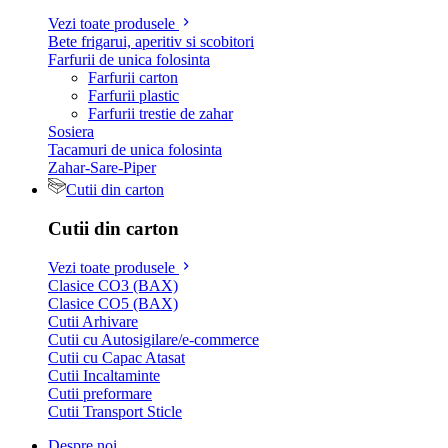
Vezi toate produsele
Bete frigarui, aperitiv si scobitori
Farfurii de unica folosinta
Farfurii carton
Farfurii plastic
Farfurii trestie de zahar
Sosiera
Tacamuri de unica folosinta
Zahar-Sare-Piper
Cutii din carton
Cutii din carton
Vezi toate produsele
Clasice CO3 (BAX)
Clasice CO5 (BAX)
Cutii Arhivare
Cutii cu Autosigilare/e-commerce
Cutii cu Capac Atasat
Cutii Incaltaminte
Cutii preformare
Cutii Transport Sticle
Despre noi