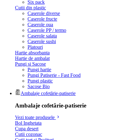
Six pack
Cutii din plastic
Caserole diverse
Caserole fructe
Caserole oua
Caserole PP / termo
Caserole salata
Caserole sushi
Platouri
Hartie absorbanta
Hartie de ambalat
Pungi si Sacose
Pungi hartie
Pungi Patiserie - Fast Food
Pungi plastic
Sacose Bio
Ambalaje cofetărie-patiserie
Ambalaje cofetărie-patiserie
Vezi toate produsele
Bol Inghetata
Cupa desert
Cutii cozonac
Cutii tort si Prajituri