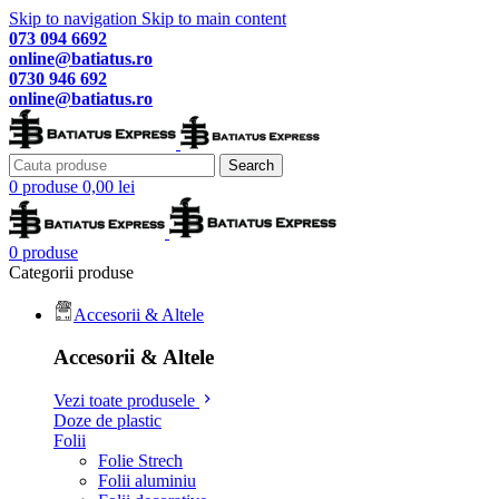
Skip to navigation
Skip to main content
073 094 6692
online@batiatus.ro
0730 946 692
online@batiatus.ro
Search
0
produse
0,00
lei
0
produse
Categorii produse
Accesorii & Altele
Accesorii & Altele
Vezi toate produsele
Doze de plastic
Folii
Folie Strech
Folii aluminiu