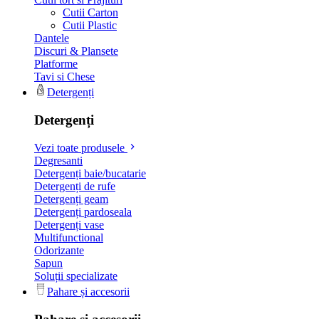
Cutii Carton
Cutii Plastic
Dantele
Discuri & Plansete
Platforme
Tavi si Chese
Detergenți
Detergenți
Vezi toate produsele
Degresanti
Detergenți baie/bucatarie
Detergenți de rufe
Detergenți geam
Detergenți pardoseala
Detergenți vase
Multifunctional
Odorizante
Sapun
Soluții specializate
Pahare și accesorii