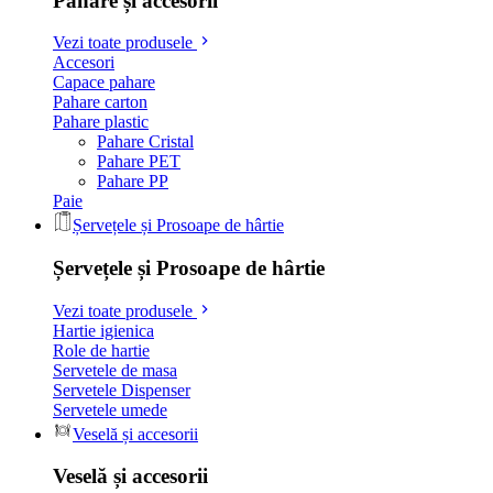
Pahare și accesorii
Vezi toate produsele
Accesori
Capace pahare
Pahare carton
Pahare plastic
Pahare Cristal
Pahare PET
Pahare PP
Paie
Șervețele și Prosoape de hârtie
Șervețele și Prosoape de hârtie
Vezi toate produsele
Hartie igienica
Role de hartie
Servetele de masa
Servetele Dispenser
Servetele umede
Veselă și accesorii
Veselă și accesorii