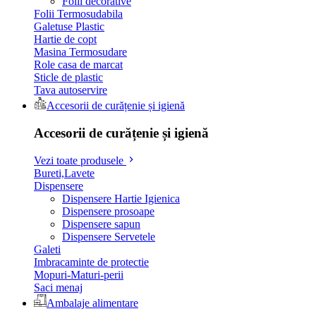
Folii decorative
Folii Termosudabila
Galetuse Plastic
Hartie de copt
Masina Termosudare
Role casa de marcat
Sticle de plastic
Tava autoservire
Accesorii de curățenie și igienă
Accesorii de curățenie și igienă
Vezi toate produsele
Bureti,Lavete
Dispensere
Dispensere Hartie Igienica
Dispensere prosoape
Dispensere sapun
Dispensere Servetele
Galeti
Imbracaminte de protectie
Mopuri-Maturi-perii
Saci menaj
Ambalaje alimentare