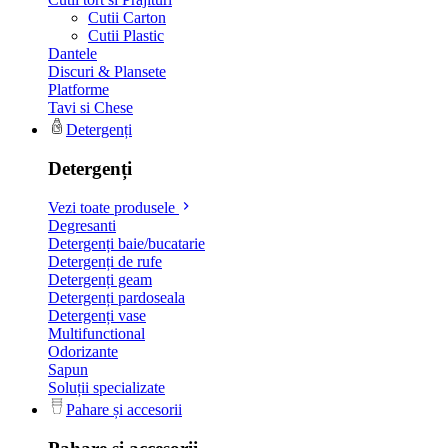
Cutii Carton
Cutii Plastic
Dantele
Discuri & Plansete
Platforme
Tavi si Chese
Detergenți
Detergenți
Vezi toate produsele
Degresanti
Detergenți baie/bucatarie
Detergenți de rufe
Detergenți geam
Detergenți pardoseala
Detergenți vase
Multifunctional
Odorizante
Sapun
Soluții specializate
Pahare și accesorii