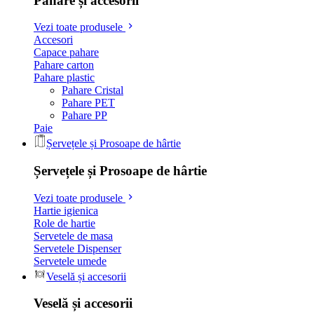
Pahare și accesorii
Vezi toate produsele
Accesori
Capace pahare
Pahare carton
Pahare plastic
Pahare Cristal
Pahare PET
Pahare PP
Paie
Șervețele și Prosoape de hârtie
Șervețele și Prosoape de hârtie
Vezi toate produsele
Hartie igienica
Role de hartie
Servetele de masa
Servetele Dispenser
Servetele umede
Veselă și accesorii
Veselă și accesorii