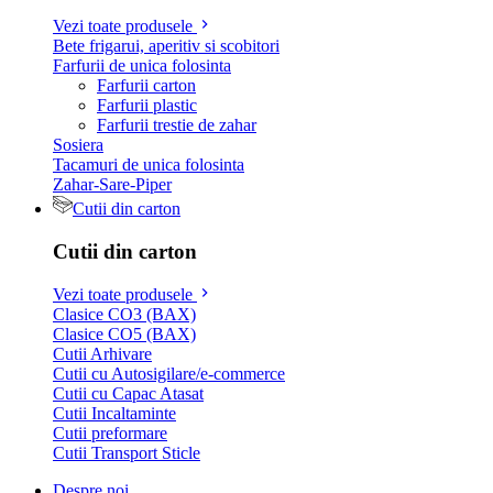
Vezi toate produsele
Bete frigarui, aperitiv si scobitori
Farfurii de unica folosinta
Farfurii carton
Farfurii plastic
Farfurii trestie de zahar
Sosiera
Tacamuri de unica folosinta
Zahar-Sare-Piper
Cutii din carton
Cutii din carton
Vezi toate produsele
Clasice CO3 (BAX)
Clasice CO5 (BAX)
Cutii Arhivare
Cutii cu Autosigilare/e-commerce
Cutii cu Capac Atasat
Cutii Incaltaminte
Cutii preformare
Cutii Transport Sticle
Despre noi