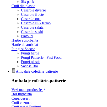
Six pack
Cutii din plastic
Caserole diverse
Caserole fructe
Caserole oua
Caserole PP / termo
Caserole salata
Caserole sushi
Platouri
Hartie absorbanta
Hartie de ambalat
Pungi si Sacose
Pungi hartie
Pungi Patiserie - Fast Food
Pungi plastic
Sacose Bio
Ambalaje cofetărie-patiserie
Ambalaje cofetărie-patiserie
Vezi toate produsele
Bol Inghetata
Cupa desert
Cutii cozonac
Cutii tort si Prajituri