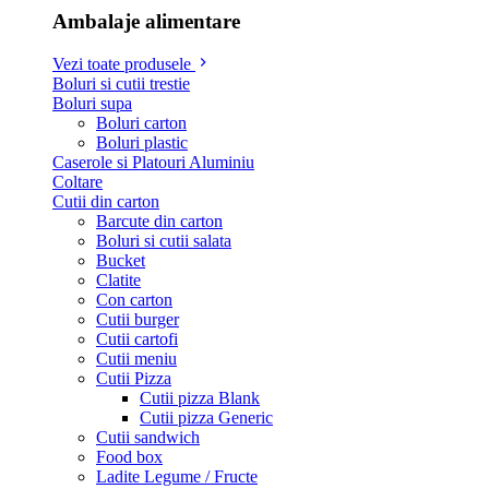
Ambalaje alimentare
Vezi toate produsele
Boluri si cutii trestie
Boluri supa
Boluri carton
Boluri plastic
Caserole si Platouri Aluminiu
Coltare
Cutii din carton
Barcute din carton
Boluri si cutii salata
Bucket
Clatite
Con carton
Cutii burger
Cutii cartofi
Cutii meniu
Cutii Pizza
Cutii pizza Blank
Cutii pizza Generic
Cutii sandwich
Food box
Ladite Legume / Fructe