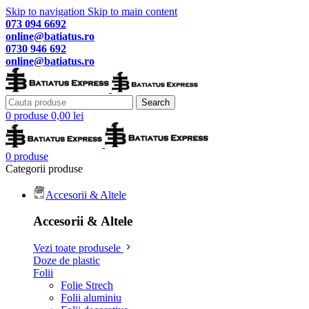
Skip to navigation
Skip to main content
073 094 6692
online@batiatus.ro
0730 946 692
online@batiatus.ro
Search
0
produse
0,00
lei
0
produse
Categorii produse
Accesorii & Altele
Accesorii & Altele
Vezi toate produsele
Doze de plastic
Folii
Folie Strech
Folii aluminiu