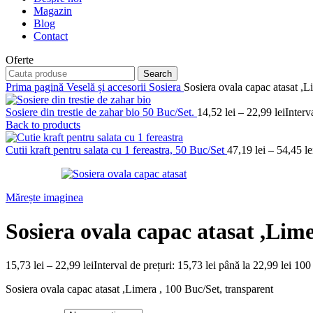
Magazin
Blog
Contact
Oferte
Search
Prima pagină
Veselă și accesorii
Sosiera
Sosiera ovala capac atasat ,L
Sosiere din trestie de zahar bio 50 Buc/Set.
14,52
lei
–
22,99
lei
Interv
Back to products
Cutii kraft pentru salata cu 1 fereastra, 50 Buc/Set
47,19
lei
–
54,45
le
Mărește imaginea
Sosiera ovala capac atasat ,Lime
15,73
lei
–
22,99
lei
Interval de prețuri: 15,73 lei până la 22,99 lei
100 
Sosiera ovala capac atasat ,Limera , 100 Buc/Set, transparent