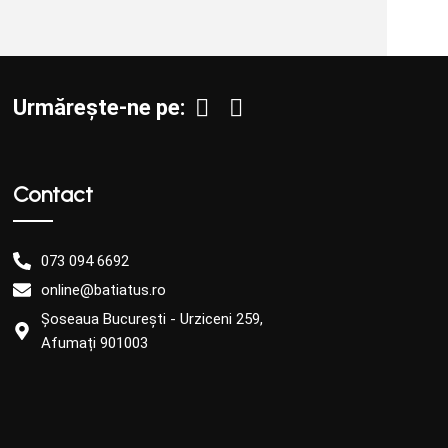
Urmărește-ne pe:
Contact
073 094 6692
online@batiatus.ro
Șoseaua București - Urziceni 259,
Afumați 901003