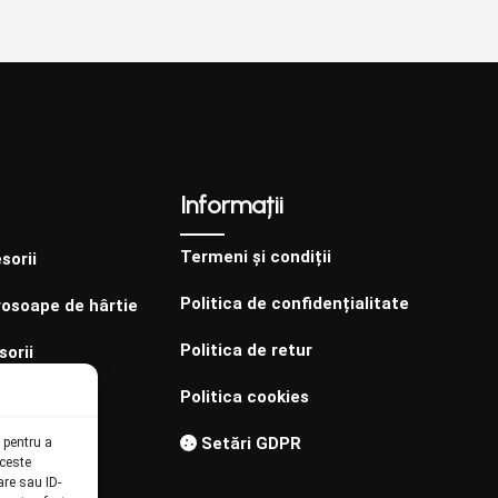
Informații
Termeni și condiții
sorii
Politica de confidențialitate
rosoape de hârtie
Politica de retur
sorii
Politica cookies
Setări GDPR
 pentru a
aceste
re sau ID-