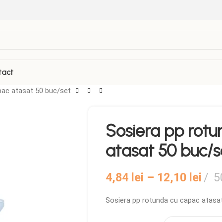
tact
pac atasat 50 buc/set
VEZI TOATE PRODUSELE
Sosiera pp rot
Folii Termosudabila
Role casa de marcat
atasat 50 buc/s
Galetuse Plastic
Sticle de plastic
Hartie de copt
Tava autoservire
4,84
lei
–
12,10
lei
5
Masina Termosudare
Sosiera pp rotunda cu capac atasa