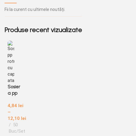
Fii la curent cu ultimele noutăți.
Produse recent vizualizate
Sosier
a pp
rotun
4,84
lei
da cu
–
capa
12,10
lei
c
50
atasa
Buc/Set
t 50