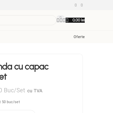
0,00
lei
Oferte
unda cu capac
et
0 Buc/Set
cu TVA
t 50 buc/set