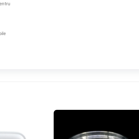
pentru
bile