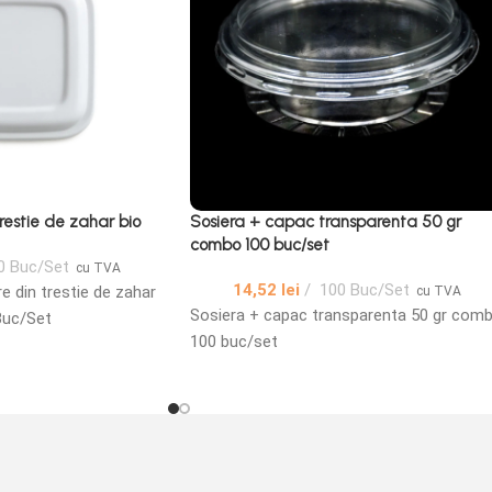
restie de zahar bio
Sosiera + capac transparenta 50 gr
combo 100 buc/set
0 Buc/Set
cu TVA
14,52
lei
100 Buc/Set
e din trestie de zahar
cu TVA
Sosiera + capac transparenta 50 gr com
Buc/Set
100 buc/set