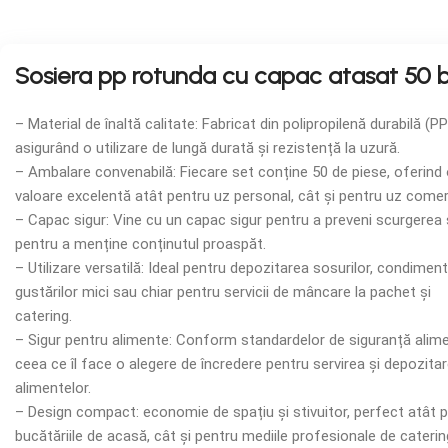
Sosiera pp rotunda cu capac atasat 50 
– Material de înaltă calitate: Fabricat din polipropilenă durabilă (PP
asigurând o utilizare de lungă durată și rezistență la uzură.
– Ambalare convenabilă: Fiecare set conține 50 de piese, oferind
valoare excelentă atât pentru uz personal, cât și pentru uz comerc
– Capac sigur: Vine cu un capac sigur pentru a preveni scurgerea 
pentru a menține conținutul proaspăt.
– Utilizare versatilă: Ideal pentru depozitarea sosurilor, condiment
gustărilor mici sau chiar pentru servicii de mâncare la pachet și
catering.
– Sigur pentru alimente: Conform standardelor de siguranță alime
ceea ce îl face o alegere de încredere pentru servirea și depozita
alimentelor.
– Design compact: economie de spațiu și stivuitor, perfect atât 
bucătăriile de acasă, cât și pentru mediile profesionale de caterin