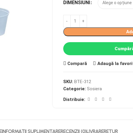
DIMENSIUNI
Ad
Cumpără
Compară
Adaugă la favori
SKU:
BTE-312
Categorie:
Sosiera
Distribuie:
E
INFORMAȚII SUPLIMENTARE
RECENZII (0)
LIVRARE
RETUR