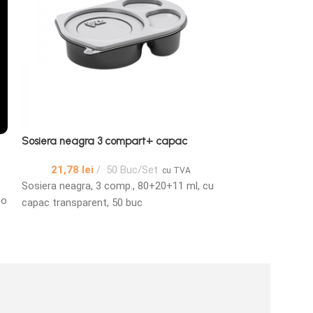
Sosiera neagra 3 compart+ capac
Sosiera neagra +
buc/set
21,78
lei
50 Buc/Set
cu TVA
19,36
lei
Sosiera neagra, 3 comp., 80+20+11 ml, cu
bo
Sosiera neagra+ 
capac transparent, 50 buc
100 buc/set