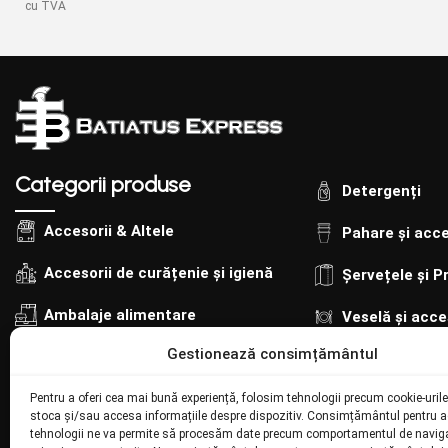
buc/s
cu TVA
et
Categorii produse
Detergenți
Accesorii & Altele
Pahare și acce
Accesorii de curățenie și igienă
Șervețele și P
Ambalaje alimentare
Veselă și acce
Gestionează consimțământul
Ambalaje cofetărie-patiserie
Pentru a oferi cea mai bună experiență, folosim tehnologii precum cookie-urile
stoca și/sau accesa informațiile despre dispozitiv. Consimțământul pentru 
tehnologii ne va permite să procesăm date precum comportamentul de naviga