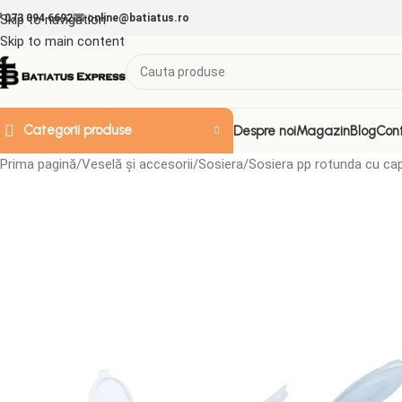
Skip to navigation
073 094 6692
online@batiatus.ro
Skip to main content
Categorii produse
Despre noi
Magazin
Blog
Con
Prima pagină
Veselă și accesorii
Sosiera
Sosiera pp rotunda cu ca
ACCESORII & ALTELE
Doze de plastic
Folii
Folie Strech
Folii aluminiu
Folii decorative