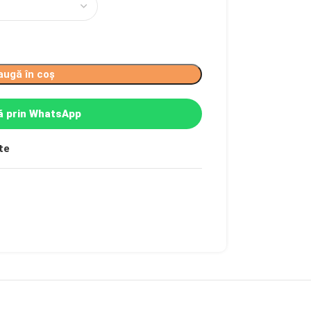
augă în coș
 prin WhatsApp
te