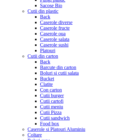
Sacose Bio
Cutii din plastic
Back
Caserole diverse
Caserole fructe
Caserole oua
Caserole salata
Caserole sushi
Platouri
Cutii din carton
Back
Barcute din carton
Boluri si cutii salata
Bucket
Clatite
Con carton
Cutii burger
Cutii cartofi
Cutii meniu
Cutii Pizza
Cutii sandwich
Food box
Caserole si Platouri Aluminiu
Coltare