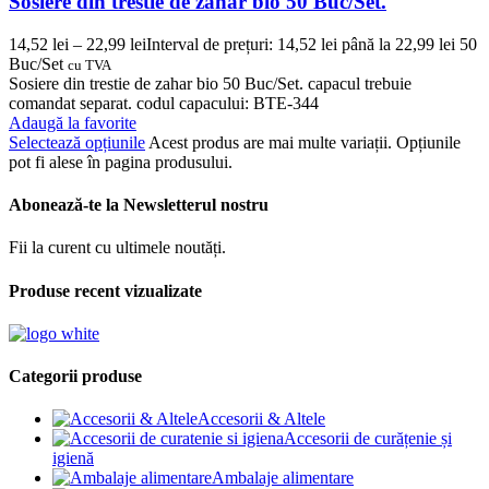
Sosiere din trestie de zahar bio 50 Buc/Set.
14,52
lei
–
22,99
lei
Interval de prețuri: 14,52 lei până la 22,99 lei
50
Buc/Set
cu TVA
Sosiere din trestie de zahar bio 50 Buc/Set. capacul trebuie
comandat separat. codul capacului: BTE-344
Adaugă la favorite
Selectează opțiunile
Acest produs are mai multe variații. Opțiunile
pot fi alese în pagina produsului.
Abonează-te la Newsletterul nostru
Fii la curent cu ultimele noutăți.
Produse recent vizualizate
Categorii produse
Accesorii & Altele
Accesorii de curățenie și
igienă
Ambalaje alimentare