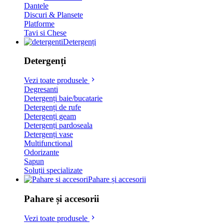
Dantele
Discuri & Plansete
Platforme
Tavi si Chese
Detergenți
Detergenți
Vezi toate produsele
Degresanti
Detergenți baie/bucatarie
Detergenți de rufe
Detergenți geam
Detergenți pardoseala
Detergenți vase
Multifunctional
Odorizante
Sapun
Soluții specializate
Pahare și accesorii
Pahare și accesorii
Vezi toate produsele