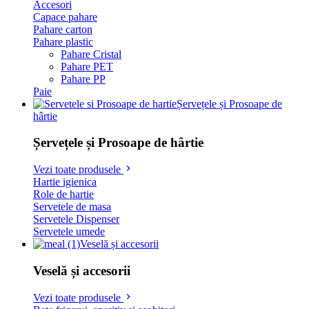
Accesori
Capace pahare
Pahare carton
Pahare plastic
Pahare Cristal
Pahare PET
Pahare PP
Paie
Șervețele și Prosoape de
hârtie
Șervețele și Prosoape de hârtie
Vezi toate produsele
Hartie igienica
Role de hartie
Servetele de masa
Servetele Dispenser
Servetele umede
Veselă și accesorii
Veselă și accesorii
Vezi toate produsele