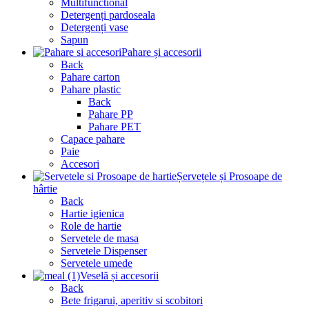
Multifunctional
Detergenți pardoseala
Detergenți vase
Sapun
Pahare și accesorii
Back
Pahare carton
Pahare plastic
Back
Pahare PP
Pahare PET
Capace pahare
Paie
Accesori
Șervețele și Prosoape de
hârtie
Back
Hartie igienica
Role de hartie
Servetele de masa
Servetele Dispenser
Servetele umede
Veselă și accesorii
Back
Bete frigarui, aperitiv si scobitori