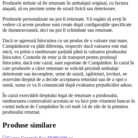
Produsele trebuie să fie returnate în ambalajul original, cu factura
atașată, să nu prezinte urme de uzură fizică sau deteriorare.
Produsele personalizate nu pot fi returnate. Vă rugăm să aveți în
vedere că aceste produse sunt create după configurațiile specificate
de dumneavoastră, deci nu pot fi schimbate sau returnate.
Dacă se agreează înlocuirea cu un produs de o valoare mai mare,
Cumpărătorul va plăti diferența, respectiv dacă valoarea este mai
mică, va primi o rambursare parțială până la valoarea produsului
înlocuitor. Costurile de retur și de transport pentru produsul
înlocuitor, dacă este cazul, sunt suportate de Cumpărător. În cazul în
care produsele a căror returnare se solicită prezintă ambalaje
deteriorate sau incomplete, urme de uzură, zgârieturi, lovituri, ne
rezervăm dreptul de a decide acceptarea returului sau de a opri o
sumă, suma ce va fi comunicată după evaluarea prejudiciilor aduse.
În cazul exercitării dreptului legal de returnare a produsului,
rambursarea contravalorii acestuia se va face prin virament bancar în
contul indicat de Cumpărător în cel mult 14 de zile de la primirea
produsului returnat.
Produse similare