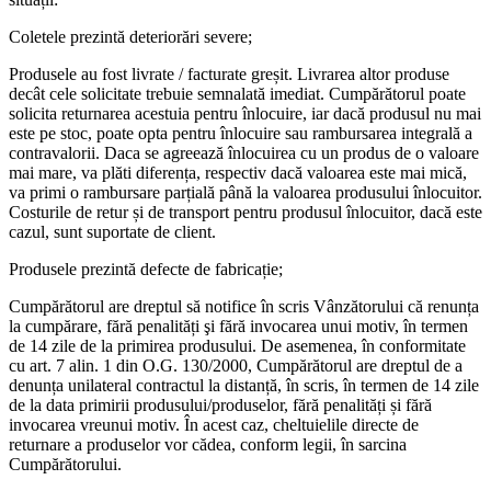
Coletele prezintă deteriorări severe;
Produsele au fost livrate / facturate greșit. Livrarea altor produse
decât cele solicitate trebuie semnalată imediat. Cumpărătorul poate
solicita returnarea acestuia pentru înlocuire, iar dacă produsul nu mai
este pe stoc, poate opta pentru înlocuire sau rambursarea integrală a
contravalorii. Daca se agreează înlocuirea cu un produs de o valoare
mai mare, va plăti diferența, respectiv dacă valoarea este mai mică,
va primi o rambursare parțială până la valoarea produsului înlocuitor.
Costurile de retur și de transport pentru produsul înlocuitor, dacă este
cazul, sunt suportate de client.
Produsele prezintă defecte de fabricație;
Cumpărătorul are dreptul să notifice în scris Vânzătorului că renunța
la cumpărare, fără penalități şi fără invocarea unui motiv, în termen
de 14 zile de la primirea produsului. De asemenea, în conformitate
cu art. 7 alin. 1 din O.G. 130/2000, Cumpărătorul are dreptul de a
denunța unilateral contractul la distanță, în scris, în termen de 14 zile
de la data primirii produsului/produselor, fără penalități și fără
invocarea vreunui motiv. În acest caz, cheltuielile directe de
returnare a produselor vor cădea, conform legii, în sarcina
Cumpărătorului.