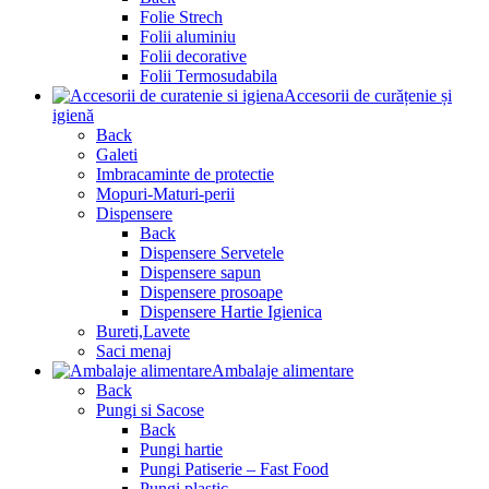
Folie Strech
Folii aluminiu
Folii decorative
Folii Termosudabila
Accesorii de curățenie și
igienă
Back
Galeti
Imbracaminte de protectie
Mopuri-Maturi-perii
Dispensere
Back
Dispensere Servetele
Dispensere sapun
Dispensere prosoape
Dispensere Hartie Igienica
Bureti,Lavete
Saci menaj
Ambalaje alimentare
Back
Pungi si Sacose
Back
Pungi hartie
Pungi Patiserie – Fast Food
Pungi plastic