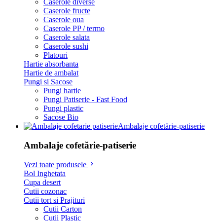
Caserole diverse
Caserole fructe
Caserole oua
Caserole PP / termo
Caserole salata
Caserole sushi
Platouri
Hartie absorbanta
Hartie de ambalat
Pungi si Sacose
Pungi hartie
Pungi Patiserie - Fast Food
Pungi plastic
Sacose Bio
Ambalaje cofetărie-patiserie
Ambalaje cofetărie-patiserie
Vezi toate produsele
Bol Inghetata
Cupa desert
Cutii cozonac
Cutii tort si Prajituri
Cutii Carton
Cutii Plastic