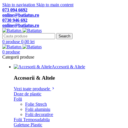
Skip to navigation
Skip to main content
073 094 6692
online@batiatus.ro
0730 946 692
online@batiatus.ro
Search
0
produse
0,00
lei
0
produse
Categorii produse
Accesorii & Altele
Accesorii & Altele
Vezi toate produsele
Doze de plastic
Folii
Folie Strech
Folii aluminiu
Folii decorative
Folii Termosudabila
Galetuse Plastic