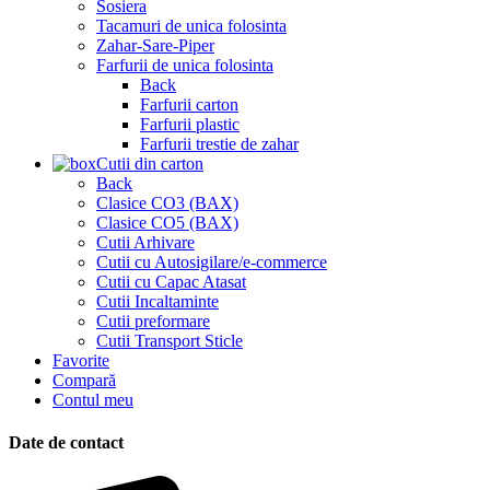
Sosiera
Tacamuri de unica folosinta
Zahar-Sare-Piper
Farfurii de unica folosinta
Back
Farfurii carton
Farfurii plastic
Farfurii trestie de zahar
Cutii din carton
Back
Clasice CO3 (BAX)
Clasice CO5 (BAX)
Cutii Arhivare
Cutii cu Autosigilare/e-commerce
Cutii cu Capac Atasat
Cutii Incaltaminte
Cutii preformare
Cutii Transport Sticle
Favorite
Compară
Contul meu
Date de contact