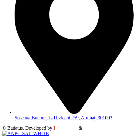
Șoseaua București - Urziceni 259, Afumați 901003
© Batiatus. Developed by
I
MCreative
&
WEBC