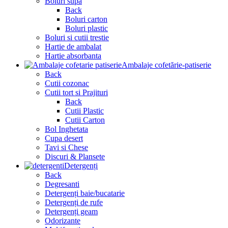
Boluri supa
Back
Boluri carton
Boluri plastic
Boluri si cutii trestie
Hartie de ambalat
Hartie absorbanta
Ambalaje cofetărie-patiserie
Back
Cutii cozonac
Cutii tort si Prajituri
Back
Cutii Plastic
Cutii Carton
Bol Inghetata
Cupa desert
Tavi si Chese
Discuri & Plansete
Detergenți
Back
Degresanti
Detergenți baie/bucatarie
Detergenți de rufe
Detergenți geam
Odorizante