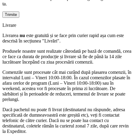
ta.
Livrare
Livrarea
nu
este gratuită și se face prin curier rapid așa cum este
descrisă în secțiunea "Livrări".
Produsele noastre sunt realizate câteodată pe bază de comandă, ceea
ce face ca durata de producție și livrare să fie de până la 14 zile
lucrătoare începând cu ziua procesării comenzii.
Comenzile sunt procesate cât mai curând după plasarea comenzii, în
intervalul Luni – Vineri 10:00-18:00. În cazul comenzilor plasate în
afara orelor de program (Luni – Vineri 10:00-18:00) sau în
weekend, acestea vor fi procesate în prima zi lucrătoare. De
sărbători și în perioadele de reduceri, termenul de livrare se poate
prelungi.
Dacă pachetul nu poate fi livrat (destinatarul nu răspunde, adresa
specificată de dumneavoastră este greșită etc), veți fi contactat
telefonic de către curier. Dacă nu se poate lua contact cu
destinatarul, coletele rămân la curierul zonal 7 zile, după care revin
la Expeditor.