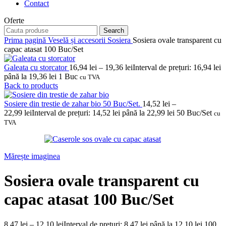
Contact
Oferte
Search
Prima pagină
Veselă și accesorii
Sosiera
Sosiera ovale transparent cu
capac atasat 100 Buc/Set
Galeata cu storcator
16,94
lei
–
19,36
lei
Interval de prețuri: 16,94 lei
până la 19,36 lei
1 Buc
cu TVA
Back to products
Sosiere din trestie de zahar bio 50 Buc/Set.
14,52
lei
–
22,99
lei
Interval de prețuri: 14,52 lei până la 22,99 lei
50 Buc/Set
cu
TVA
Mărește imaginea
Sosiera ovale transparent cu
capac atasat 100 Buc/Set
8,47
lei
–
12,10
lei
Interval de prețuri: 8,47 lei până la 12,10 lei
100