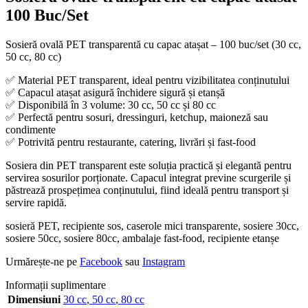
100 Buc/Set
Sosieră ovală PET transparentă cu capac atașat – 100 buc/set (30 cc,
50 cc, 80 cc)
✅ Material PET transparent, ideal pentru vizibilitatea conținutului
✅ Capacul atașat asigură închidere sigură și etanșă
✅ Disponibilă în 3 volume: 30 cc, 50 cc și 80 cc
✅ Perfectă pentru sosuri, dressinguri, ketchup, maioneză sau
condimente
✅ Potrivită pentru restaurante, catering, livrări și fast-food
Sosiera din PET transparent este soluția practică și elegantă pentru
servirea sosurilor porționate. Capacul integrat previne scurgerile și
păstrează prospețimea conținutului, fiind ideală pentru transport și
servire rapidă.
sosieră PET, recipiente sos, caserole mici transparente, sosiere 30cc,
sosiere 50cc, sosiere 80cc, ambalaje fast-food, recipiente etanșe
Urmărește-ne pe
Facebook
sau
Instagram
Informații suplimentare
Dimensiuni
30 cc
,
50 cc
,
80 cc