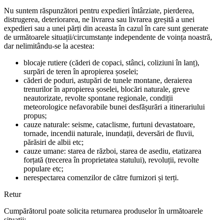
Nu suntem răspunzători pentru expedieri întârziate, pierderea,
distrugerea, deteriorarea, ne livrarea sau livrarea greșită a unei
expedieri sau a unei părți din aceasta în cazul în care sunt generate
de următoarele situații/circumstanțe independente de voința noastră,
dar nelimitându-se la acestea:
blocaje rutiere (căderi de copaci, stânci, coliziuni în lanț),
surpări de teren în apropierea șoselei;
căderi de poduri, astupări de tunele montane, deraierea
trenurilor în apropierea șoselei, blocări naturale, greve
neautorizate, revolte spontane regionale, condiții
meteorologice nefavorabile bunei desfășurări a itinerariului
propus;
cauze naturale: seisme, cataclisme, furtuni devastatoare,
tornade, incendii naturale, inundații, deversări de fluvii,
părăsiri de albii etc;
cauze umane: starea de război, starea de asediu, etatizarea
forțată (trecerea în proprietatea statului), revoluții, revolte
populare etc;
nerespectarea comenzilor de către furnizori și terți.
Retur
Cumpărătorul poate solicita returnarea produselor în următoarele
situații: