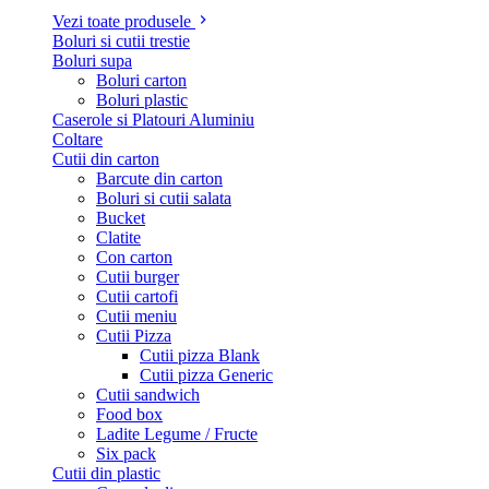
Vezi toate produsele
Boluri si cutii trestie
Boluri supa
Boluri carton
Boluri plastic
Caserole si Platouri Aluminiu
Coltare
Cutii din carton
Barcute din carton
Boluri si cutii salata
Bucket
Clatite
Con carton
Cutii burger
Cutii cartofi
Cutii meniu
Cutii Pizza
Cutii pizza Blank
Cutii pizza Generic
Cutii sandwich
Food box
Ladite Legume / Fructe
Six pack
Cutii din plastic