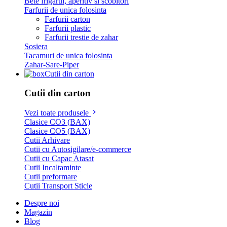
Bete frigarui, aperitiv si scobitori
Farfurii de unica folosinta
Farfurii carton
Farfurii plastic
Farfurii trestie de zahar
Sosiera
Tacamuri de unica folosinta
Zahar-Sare-Piper
Cutii din carton
Cutii din carton
Vezi toate produsele
Clasice CO3 (BAX)
Clasice CO5 (BAX)
Cutii Arhivare
Cutii cu Autosigilare/e-commerce
Cutii cu Capac Atasat
Cutii Incaltaminte
Cutii preformare
Cutii Transport Sticle
Despre noi
Magazin
Blog