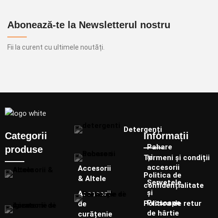
Abonează-te la Newsletterul nostru
Fii la curent cu ultimele noutăți.
Detergenți
Categorii
Informații
Pahare
produse
și
Termeni și condiții
accesorii
Accesorii
Politica de
& Altele
Șervețele
confidențialitate
și
Accesorii
Prosoape
Politica de retur
de
de hârtie
curățenie