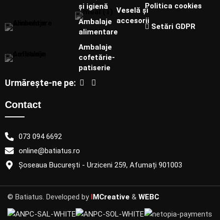
Politica cookies
și igienă
Veselă și
accesorii
Ambalaje
Setări GDPR
alimentare
Ambalaje
cofetărie-
patiserie
Urmărește-ne pe:
Contact
073 094 6692
online@batiatus.ro
Șoseaua București - Urziceni 259, Afumați 901003
© Batiatus. Developed by
I
MCreative
&
WEBC