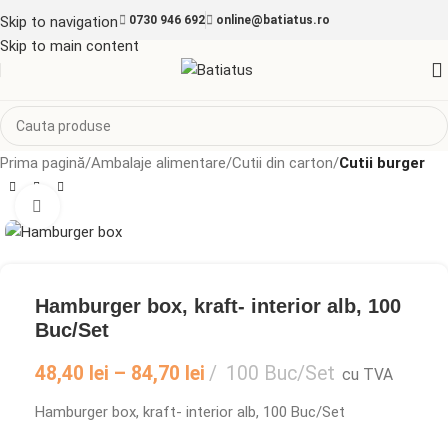
Skip to navigation
0730 946 692
online@batiatus.ro
Skip to main content
Prima pagină
Ambalaje alimentare
Cutii din carton
Cutii burger
Mărește imaginea
Hamburger box, kraft- interior alb, 100
Buc/Set
48,40
lei
–
84,70
lei
100 Buc/Set
cu TVA
Hamburger box, kraft- interior alb, 100 Buc/Set