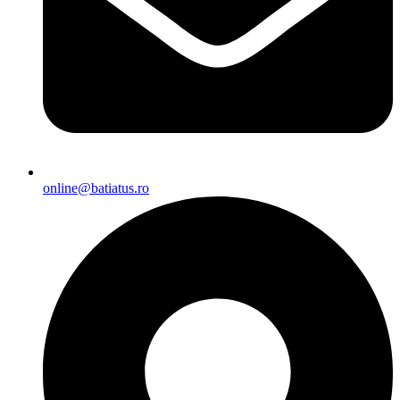
online@batiatus.ro