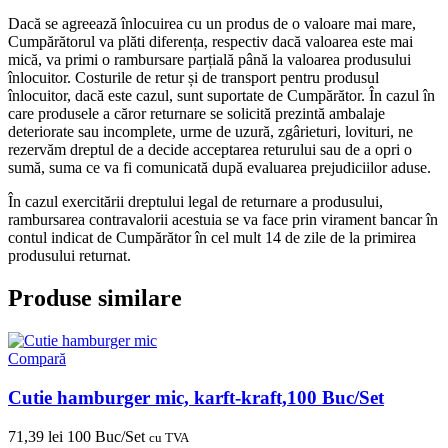
Dacă se agreează înlocuirea cu un produs de o valoare mai mare,
Cumpărătorul va plăti diferența, respectiv dacă valoarea este mai
mică, va primi o rambursare parțială până la valoarea produsului
înlocuitor. Costurile de retur și de transport pentru produsul
înlocuitor, dacă este cazul, sunt suportate de Cumpărător. În cazul în
care produsele a căror returnare se solicită prezintă ambalaje
deteriorate sau incomplete, urme de uzură, zgârieturi, lovituri, ne
rezervăm dreptul de a decide acceptarea returului sau de a opri o
sumă, suma ce va fi comunicată după evaluarea prejudiciilor aduse.
În cazul exercitării dreptului legal de returnare a produsului,
rambursarea contravalorii acestuia se va face prin virament bancar în
contul indicat de Cumpărător în cel mult 14 de zile de la primirea
produsului returnat.
Produse similare
Compară
Cutie hamburger mic, karft-kraft,100 Buc/Set
71,39
lei
100 Buc/Set
cu TVA