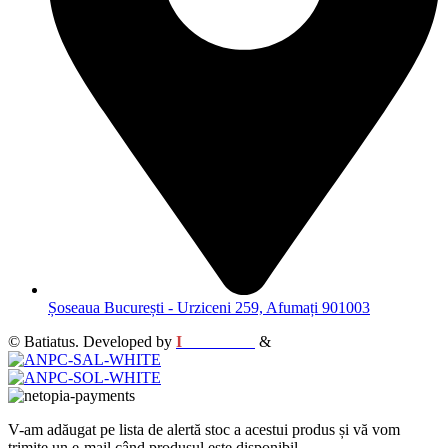
Șoseaua București - Urziceni 259, Afumați 901003
© Batiatus. Developed by
I
MCreative
&
WEBC
V-am adăugat pe lista de alertă stoc a acestui produs și vă vom
trimite un e-mail când produsul este disponibil.