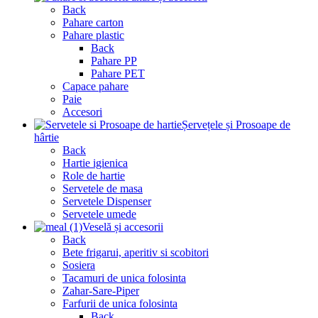
Back
Pahare carton
Pahare plastic
Back
Pahare PP
Pahare PET
Capace pahare
Paie
Accesori
Șervețele și Prosoape de
hârtie
Back
Hartie igienica
Role de hartie
Servetele de masa
Servetele Dispenser
Servetele umede
Veselă și accesorii
Back
Bete frigarui, aperitiv si scobitori
Sosiera
Tacamuri de unica folosinta
Zahar-Sare-Piper
Farfurii de unica folosinta
Back