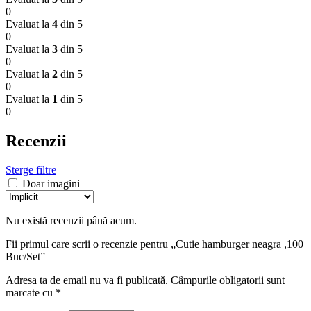
0
Evaluat la
4
din 5
0
Evaluat la
3
din 5
0
Evaluat la
2
din 5
0
Evaluat la
1
din 5
0
Recenzii
Sterge filtre
Doar imagini
Nu există recenzii până acum.
Fii primul care scrii o recenzie pentru „Cutie hamburger neagra ,100
Buc/Set”
Adresa ta de email nu va fi publicată.
Câmpurile obligatorii sunt
marcate cu
*