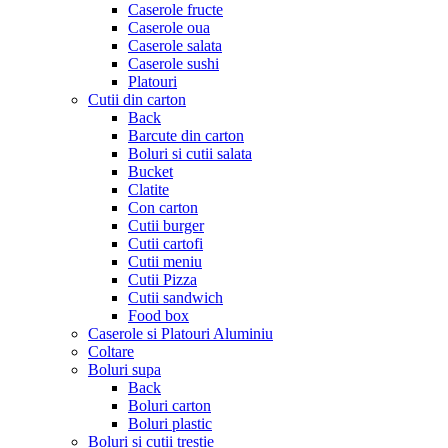
Caserole fructe
Caserole oua
Caserole salata
Caserole sushi
Platouri
Cutii din carton
Back
Barcute din carton
Boluri si cutii salata
Bucket
Clatite
Con carton
Cutii burger
Cutii cartofi
Cutii meniu
Cutii Pizza
Cutii sandwich
Food box
Caserole si Platouri Aluminiu
Coltare
Boluri supa
Back
Boluri carton
Boluri plastic
Boluri si cutii trestie