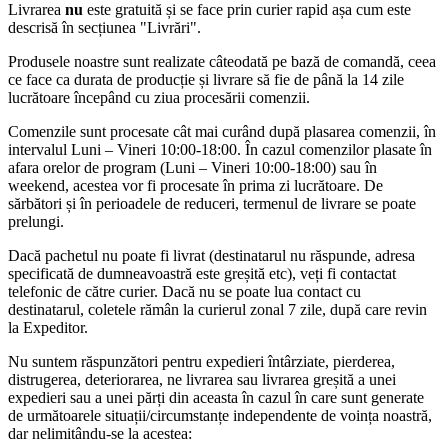
Livrarea
nu
este gratuită și se face prin curier rapid așa cum este
descrisă în secțiunea "Livrări".
Produsele noastre sunt realizate câteodată pe bază de comandă, ceea
ce face ca durata de producție și livrare să fie de până la 14 zile
lucrătoare începând cu ziua procesării comenzii.
Comenzile sunt procesate cât mai curând după plasarea comenzii, în
intervalul Luni – Vineri 10:00-18:00. În cazul comenzilor plasate în
afara orelor de program (Luni – Vineri 10:00-18:00) sau în
weekend, acestea vor fi procesate în prima zi lucrătoare. De
sărbători și în perioadele de reduceri, termenul de livrare se poate
prelungi.
Dacă pachetul nu poate fi livrat (destinatarul nu răspunde, adresa
specificată de dumneavoastră este greșită etc), veți fi contactat
telefonic de către curier. Dacă nu se poate lua contact cu
destinatarul, coletele rămân la curierul zonal 7 zile, după care revin
la Expeditor.
Nu suntem răspunzători pentru expedieri întârziate, pierderea,
distrugerea, deteriorarea, ne livrarea sau livrarea greșită a unei
expedieri sau a unei părți din aceasta în cazul în care sunt generate
de următoarele situații/circumstanțe independente de voința noastră,
dar nelimitându-se la acestea: