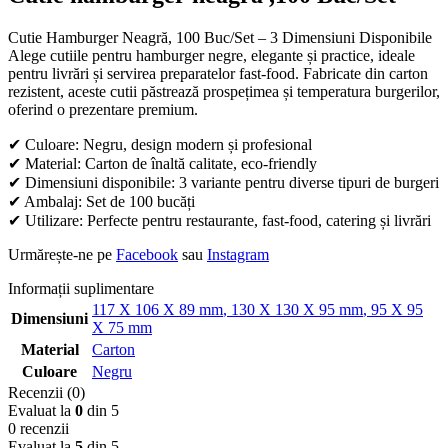
Cutie Hamburger Neagră, 100 Buc/Set – 3 Dimensiuni Disponibile
Alege cutiile pentru hamburger negre, elegante și practice, ideale
pentru livrări și servirea preparatelor fast-food. Fabricate din carton
rezistent, aceste cutii păstrează prospețimea și temperatura burgerilor,
oferind o prezentare premium.
✔ Culoare: Negru, design modern și profesional
✔ Material: Carton de înaltă calitate, eco-friendly
✔ Dimensiuni disponibile: 3 variante pentru diverse tipuri de burgeri
✔ Ambalaj: Set de 100 bucăți
✔ Utilizare: Perfecte pentru restaurante, fast-food, catering și livrări
Urmărește-ne pe
Facebook
sau
Instagram
Informații suplimentare
117 X 106 X 89 mm
,
130 X 130 X 95 mm
,
95 X 95
Dimensiuni
X 75 mm
Material
Carton
Culoare
Negru
Recenzii (0)
Evaluat la
0
din 5
0 recenzii
Evaluat la
5
din 5