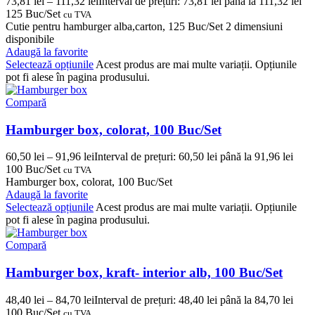
73,81
lei
–
111,32
lei
Interval de prețuri: 73,81 lei până la 111,32 lei
125 Buc/Set
cu TVA
Cutie pentru hamburger alba,carton, 125 Buc/Set 2 dimensiuni
disponibile
Adaugă la favorite
Selectează opțiunile
Acest produs are mai multe variații. Opțiunile
pot fi alese în pagina produsului.
Compară
Hamburger box, colorat, 100 Buc/Set
60,50
lei
–
91,96
lei
Interval de prețuri: 60,50 lei până la 91,96 lei
100 Buc/Set
cu TVA
Hamburger box, colorat, 100 Buc/Set
Adaugă la favorite
Selectează opțiunile
Acest produs are mai multe variații. Opțiunile
pot fi alese în pagina produsului.
Compară
Hamburger box, kraft- interior alb, 100 Buc/Set
48,40
lei
–
84,70
lei
Interval de prețuri: 48,40 lei până la 84,70 lei
100 Buc/Set
cu TVA