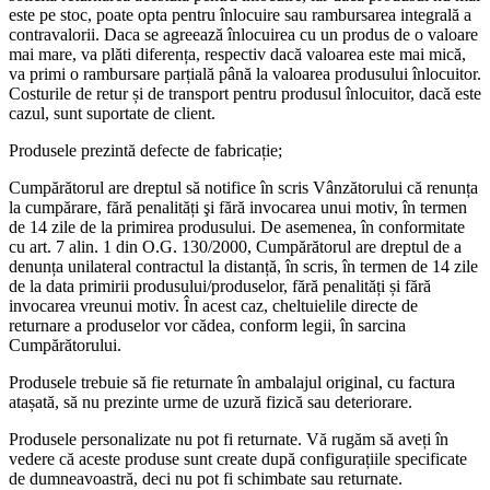
este pe stoc, poate opta pentru înlocuire sau rambursarea integrală a
contravalorii. Daca se agreează înlocuirea cu un produs de o valoare
mai mare, va plăti diferența, respectiv dacă valoarea este mai mică,
va primi o rambursare parțială până la valoarea produsului înlocuitor.
Costurile de retur și de transport pentru produsul înlocuitor, dacă este
cazul, sunt suportate de client.
Produsele prezintă defecte de fabricație;
Cumpărătorul are dreptul să notifice în scris Vânzătorului că renunța
la cumpărare, fără penalități şi fără invocarea unui motiv, în termen
de 14 zile de la primirea produsului. De asemenea, în conformitate
cu art. 7 alin. 1 din O.G. 130/2000, Cumpărătorul are dreptul de a
denunța unilateral contractul la distanță, în scris, în termen de 14 zile
de la data primirii produsului/produselor, fără penalități și fără
invocarea vreunui motiv. În acest caz, cheltuielile directe de
returnare a produselor vor cădea, conform legii, în sarcina
Cumpărătorului.
Produsele trebuie să fie returnate în ambalajul original, cu factura
atașată, să nu prezinte urme de uzură fizică sau deteriorare.
Produsele personalizate nu pot fi returnate. Vă rugăm să aveți în
vedere că aceste produse sunt create după configurațiile specificate
de dumneavoastră, deci nu pot fi schimbate sau returnate.