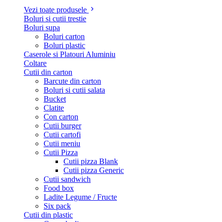
Vezi toate produsele
Boluri si cutii trestie
Boluri supa
Boluri carton
Boluri plastic
Caserole si Platouri Aluminiu
Coltare
Cutii din carton
Barcute din carton
Boluri si cutii salata
Bucket
Clatite
Con carton
Cutii burger
Cutii cartofi
Cutii meniu
Cutii Pizza
Cutii pizza Blank
Cutii pizza Generic
Cutii sandwich
Food box
Ladite Legume / Fructe
Six pack
Cutii din plastic