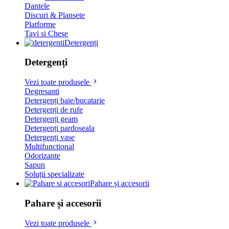
Dantele
Discuri & Plansete
Platforme
Tavi si Chese
Detergenți
Detergenți
Vezi toate produsele
Degresanti
Detergenți baie/bucatarie
Detergenți de rufe
Detergenți geam
Detergenți pardoseala
Detergenți vase
Multifunctional
Odorizante
Sapun
Soluții specializate
Pahare și accesorii
Pahare și accesorii
Vezi toate produsele