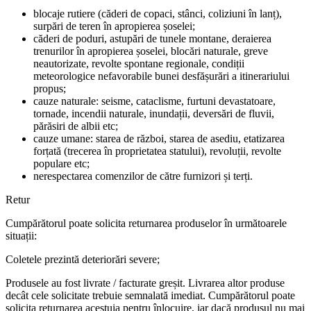
blocaje rutiere (căderi de copaci, stânci, coliziuni în lanț),
surpări de teren în apropierea șoselei;
căderi de poduri, astupări de tunele montane, deraierea
trenurilor în apropierea șoselei, blocări naturale, greve
neautorizate, revolte spontane regionale, condiții
meteorologice nefavorabile bunei desfășurări a itinerariului
propus;
cauze naturale: seisme, cataclisme, furtuni devastatoare,
tornade, incendii naturale, inundații, deversări de fluvii,
părăsiri de albii etc;
cauze umane: starea de război, starea de asediu, etatizarea
forțată (trecerea în proprietatea statului), revoluții, revolte
populare etc;
nerespectarea comenzilor de către furnizori și terți.
Retur
Cumpărătorul poate solicita returnarea produselor în următoarele
situații:
Coletele prezintă deteriorări severe;
Produsele au fost livrate / facturate greșit. Livrarea altor produse
decât cele solicitate trebuie semnalată imediat. Cumpărătorul poate
solicita returnarea acestuia pentru înlocuire, iar dacă produsul nu mai