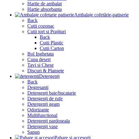
Hartie de ambalat
Hartie absorbanta
Ambalaje cofetărie-patiserie
Back
Cutii cozonac
Cutii tort si Prajituri
Back
Cutii Plastic
Cutii Carton
Bol Inghetata
Cupa desert
Tavi si Chese
Discuri & Plansete
Detergenți
Back
Degresanti
Detergenți baie/bucatarie
Detergenți de rufe
Detergenți geam
Odorizante
Multifunctional
Detergenți pardoseala
Detergenți vase
Sapun
Pahare și accesorii