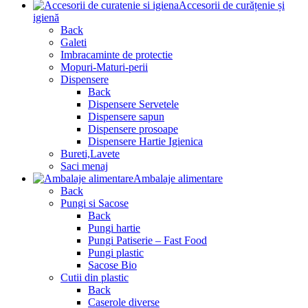
Accesorii de curățenie și
igienă
Back
Galeti
Imbracaminte de protectie
Mopuri-Maturi-perii
Dispensere
Back
Dispensere Servetele
Dispensere sapun
Dispensere prosoape
Dispensere Hartie Igienica
Bureti,Lavete
Saci menaj
Ambalaje alimentare
Back
Pungi si Sacose
Back
Pungi hartie
Pungi Patiserie – Fast Food
Pungi plastic
Sacose Bio
Cutii din plastic
Back
Caserole diverse