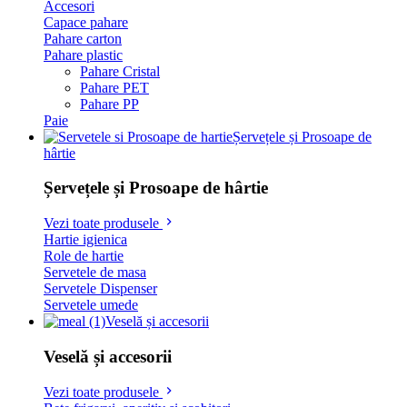
Accesori
Capace pahare
Pahare carton
Pahare plastic
Pahare Cristal
Pahare PET
Pahare PP
Paie
Șervețele și Prosoape de
hârtie
Șervețele și Prosoape de hârtie
Vezi toate produsele
Hartie igienica
Role de hartie
Servetele de masa
Servetele Dispenser
Servetele umede
Veselă și accesorii
Veselă și accesorii
Vezi toate produsele