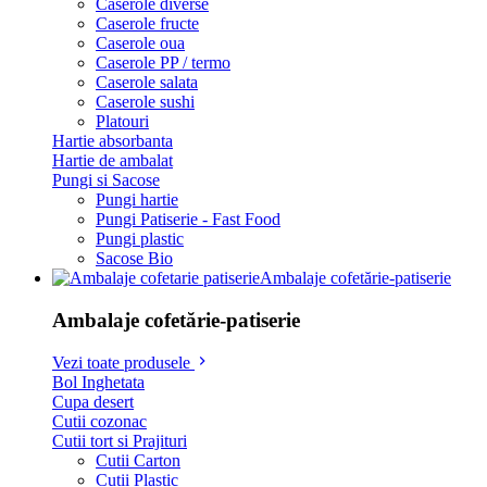
Caserole diverse
Caserole fructe
Caserole oua
Caserole PP / termo
Caserole salata
Caserole sushi
Platouri
Hartie absorbanta
Hartie de ambalat
Pungi si Sacose
Pungi hartie
Pungi Patiserie - Fast Food
Pungi plastic
Sacose Bio
Ambalaje cofetărie-patiserie
Ambalaje cofetărie-patiserie
Vezi toate produsele
Bol Inghetata
Cupa desert
Cutii cozonac
Cutii tort si Prajituri
Cutii Carton
Cutii Plastic