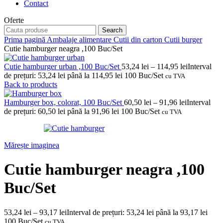
Contact
Oferte
Search
Prima pagină
Ambalaje alimentare
Cutii din carton
Cutii burger
Cutie hamburger neagra ,100 Buc/Set
Cutie hamburger urban ,100 Buc/Set
53,24
lei
–
114,95
lei
Interval
de prețuri: 53,24 lei până la 114,95 lei
100 Buc/Set
cu TVA
Back to products
Hamburger box, colorat, 100 Buc/Set
60,50
lei
–
91,96
lei
Interval
de prețuri: 60,50 lei până la 91,96 lei
100 Buc/Set
cu TVA
Mărește imaginea
Cutie hamburger neagra ,100
Buc/Set
53,24
lei
–
93,17
lei
Interval de prețuri: 53,24 lei până la 93,17 lei
100 Buc/Set
cu TVA