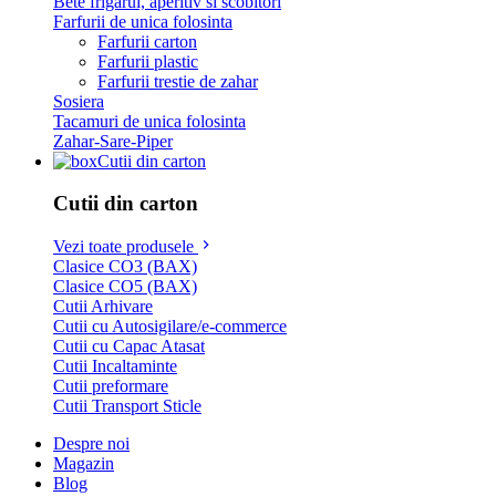
Bete frigarui, aperitiv si scobitori
Farfurii de unica folosinta
Farfurii carton
Farfurii plastic
Farfurii trestie de zahar
Sosiera
Tacamuri de unica folosinta
Zahar-Sare-Piper
Cutii din carton
Cutii din carton
Vezi toate produsele
Clasice CO3 (BAX)
Clasice CO5 (BAX)
Cutii Arhivare
Cutii cu Autosigilare/e-commerce
Cutii cu Capac Atasat
Cutii Incaltaminte
Cutii preformare
Cutii Transport Sticle
Despre noi
Magazin
Blog