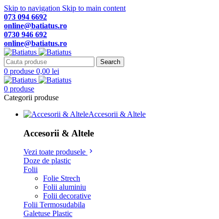
Skip to navigation
Skip to main content
073 094 6692
online@batiatus.ro
0730 946 692
online@batiatus.ro
Search
0
produse
0,00
lei
0
produse
Categorii produse
Accesorii & Altele
Accesorii & Altele
Vezi toate produsele
Doze de plastic
Folii
Folie Strech
Folii aluminiu
Folii decorative
Folii Termosudabila
Galetuse Plastic