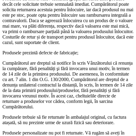
decât cele solicitate trebuie semnalată imediat. Cumpărătorul poate
solicita returnarea acestuia pentru înlocuire, iar dacă produsul nu mai
este pe stoc, poate opta pentru înlocuire sau rambursarea integrală a
contravalorii. Daca se agreează înlocuirea cu un produs de o valoare
mai mare, va plăti diferența, respectiv dacă valoarea este mai mică,
va primi o rambursare parțială până la valoarea produsului înlocuitor.
Costurile de retur și de transport pentru produsul înlocuitor, dacă este
cazul, sunt suportate de client.
Produsele prezintă defecte de fabricație;
Cumpărătorul are dreptul să notifice în scris Vânzătorului că renunța
la cumpărare, fără penalități şi fără invocarea unui motiv, în termen
de 14 zile de la primirea produsului. De asemenea, în conformitate
cu art. 7 alin. 1 din O.G. 130/2000, Cumpărătorul are dreptul de a
denunța unilateral contractul la distanță, în scris, în termen de 14 zile
de la data primirii produsului/produselor, fără penalități și fără
invocarea vreunui motiv. În acest caz, cheltuielile directe de
returnare a produselor vor cădea, conform legii, în sarcina
Cumpărătorului.
Produsele trebuie să fie returnate în ambalajul original, cu factura
atașată, să nu prezinte urme de uzură fizică sau deteriorare.
Produsele personalizate nu pot fi returnate. Vă rugăm să aveți în