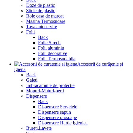
Doze de plastic
Sticle de plastic
Role casa de marcat
Masina Termosudare
Tava autoservire
Folii
Back
Folie Strech
Folii aluminiu
Folii decorative
Folii Termosudabila
Accesorii de curățenie și
igienă
Back
Galeti
Imbracaminte de protectie
Mopuri-Maturi-perii
Dispensere
Back
Dispensere Servetele
Dispensere sapun
Dispensere prosoape
Dispensere Hartie Igienica
Bureti,Lavete