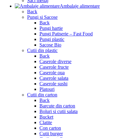
Saci menaj
Ambalaje alimentare
Back
Pungi si Sacose
Back
Pungi hartie
Pungi Patiserie – Fast Food
Pungi plastic
Sacose Bio
Cutii din plastic
Back
Caserole diverse
Caserole fructe
Caserole oua
Caserole salata
Caserole sushi
Platouri
Cutii din carton
Back
Barcute din carton
Boluri si cutii salata
Bucket
Clatite
Con carton
Cutii burger