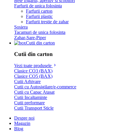
Bete frigarui, aperitiv si scobitori
Farfurii de unica folosinta
Farfurii carton
Farfurii plastic
Farfurii trestie de zahar
Sosiera
Tacamuri de unica folosinta
Zahar-Sare-Piper
Cutii din carton
Cutii din carton
Vezi toate produsele
Clasice CO3 (BAX)
Clasice CO5 (BAX)
Cutii Arhivare
Cutii cu Autosigilare/e-commerce
Cutii cu Capac Atasat
Cutii Incaltaminte
Cutii preformare
Cutii Transport Sticle
Despre noi
Magazin
Blog