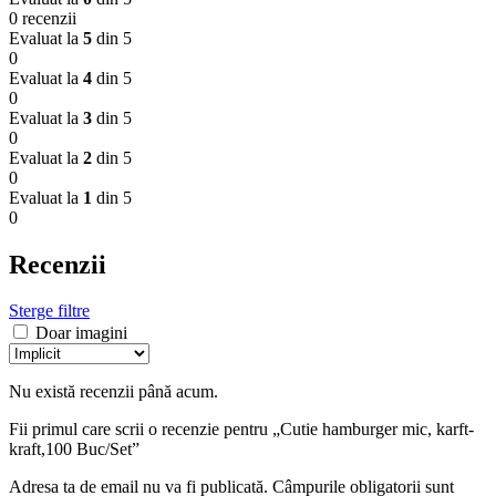
0 recenzii
Evaluat la
5
din 5
0
Evaluat la
4
din 5
0
Evaluat la
3
din 5
0
Evaluat la
2
din 5
0
Evaluat la
1
din 5
0
Recenzii
Sterge filtre
Doar imagini
Nu există recenzii până acum.
Fii primul care scrii o recenzie pentru „Cutie hamburger mic, karft-
kraft,100 Buc/Set”
Adresa ta de email nu va fi publicată.
Câmpurile obligatorii sunt