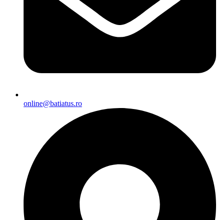
online@batiatus.ro