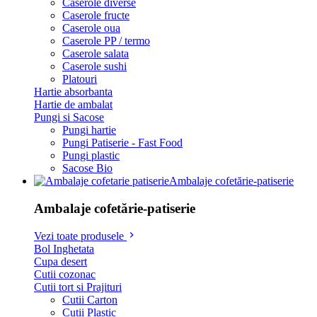
Caserole diverse
Caserole fructe
Caserole oua
Caserole PP / termo
Caserole salata
Caserole sushi
Platouri
Hartie absorbanta
Hartie de ambalat
Pungi si Sacose
Pungi hartie
Pungi Patiserie - Fast Food
Pungi plastic
Sacose Bio
Ambalaje cofetărie-patiserie
Ambalaje cofetărie-patiserie
Vezi toate produsele
Bol Inghetata
Cupa desert
Cutii cozonac
Cutii tort si Prajituri
Cutii Carton
Cutii Plastic