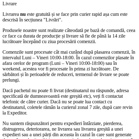
Livrare
Livrarea
nu
este gratuită și se face prin curier rapid așa cum este
descrisă în secțiunea "Livrări".
Produsele noastre sunt realizate câteodată pe bază de comandă, ceea
ce face ca durata de producție și livrare să fie de până la 14 zile
lucrătoare începând cu ziua procesării comenzii.
Comenzile sunt procesate cât mai curând după plasarea comenzii, în
intervalul Luni – Vineri 10:00-18:00. În cazul comenzilor plasate în
afara orelor de program (Luni – Vineri 10:00-18:00) sau în
weekend, acestea vor fi procesate în prima zi lucrătoare. De
sărbători și în perioadele de reduceri, termenul de livrare se poate
prelungi.
Dacă pachetul nu poate fi livrat (destinatarul nu răspunde, adresa
specificată de dumneavoastră este greșită etc), veți fi contactat
telefonic de către curier. Dacă nu se poate lua contact cu
destinatarul, coletele rămân la curierul zonal 7 zile, după care revin
la Expeditor.
Nu suntem răspunzători pentru expedieri întârziate, pierderea,
distrugerea, deteriorarea, ne livrarea sau livrarea greșită a unei
expedieri sau a unei părți din aceasta în cazul în care sunt generate