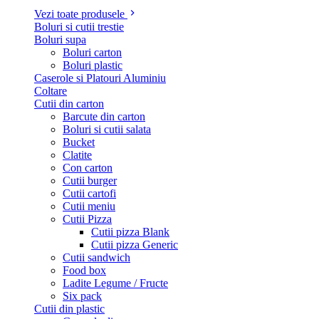
Vezi toate produsele
Boluri si cutii trestie
Boluri supa
Boluri carton
Boluri plastic
Caserole si Platouri Aluminiu
Coltare
Cutii din carton
Barcute din carton
Boluri si cutii salata
Bucket
Clatite
Con carton
Cutii burger
Cutii cartofi
Cutii meniu
Cutii Pizza
Cutii pizza Blank
Cutii pizza Generic
Cutii sandwich
Food box
Ladite Legume / Fructe
Six pack
Cutii din plastic