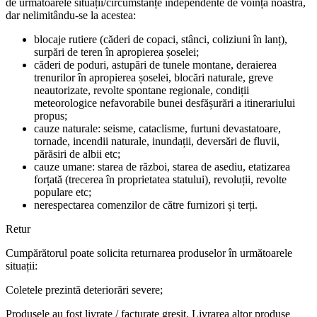
de următoarele situații/circumstanțe independente de voința noastră,
dar nelimitându-se la acestea:
blocaje rutiere (căderi de copaci, stânci, coliziuni în lanț),
surpări de teren în apropierea șoselei;
căderi de poduri, astupări de tunele montane, deraierea
trenurilor în apropierea șoselei, blocări naturale, greve
neautorizate, revolte spontane regionale, condiții
meteorologice nefavorabile bunei desfășurări a itinerariului
propus;
cauze naturale: seisme, cataclisme, furtuni devastatoare,
tornade, incendii naturale, inundații, deversări de fluvii,
părăsiri de albii etc;
cauze umane: starea de război, starea de asediu, etatizarea
forțată (trecerea în proprietatea statului), revoluții, revolte
populare etc;
nerespectarea comenzilor de către furnizori și terți.
Retur
Cumpărătorul poate solicita returnarea produselor în următoarele
situații:
Coletele prezintă deteriorări severe;
Produsele au fost livrate / facturate greșit. Livrarea altor produse