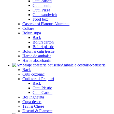
Cutii cartofi
Cutii meniu
Cutii Pizza
Cutii sandwich
Food box
Caserole si Platouri Aluminiu
Coltare
Boluri supa
Back
Boluri carton
Boluri plastic
Boluri si cutii trestie
Hartie de ambalat
Hartie absorbanta
Ambalaje cofetărie-patiserie
Back
Cutii cozonac
Cutii tort si Prajituri
Back
Cutii Plastic
Cutii Carton
Bol Inghetata
Cupa desert
Tavi si Chese
Discuri & Plansete