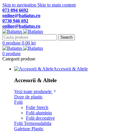
Skip to navigation
Skip to main content
073 094 6692
online@batiatus.ro
0730 946 692
online@batiatus.ro
Search
0
produse
0,00
lei
0
produse
Categorii produse
Accesorii & Altele
Accesorii & Altele
Vezi toate produsele
Doze de plastic
Folii
Folie Strech
Folii aluminiu
Folii decorative
Folii Termosudabila
Galetuse Plastic