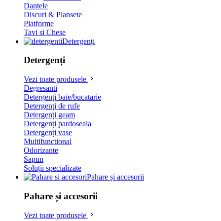
Dantele
Discuri & Plansete
Platforme
Tavi si Chese
Detergenți
Detergenți
Vezi toate produsele
Degresanti
Detergenți baie/bucatarie
Detergenți de rufe
Detergenți geam
Detergenți pardoseala
Detergenți vase
Multifunctional
Odorizante
Sapun
Soluții specializate
Pahare și accesorii
Pahare și accesorii
Vezi toate produsele