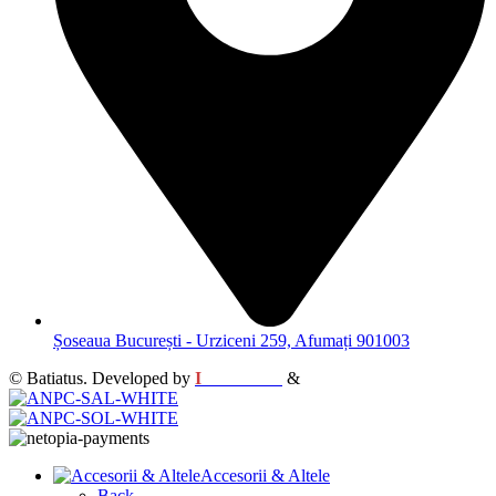
Șoseaua București - Urziceni 259, Afumați 901003
© Batiatus. Developed by
I
MCreative
&
WEBC
Accesorii & Altele
Back