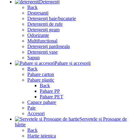
Detergenți
Back
Degresanti
Detergenți baie/bucatarie
Detergenți de rufe
Detergenți geam
Odorizante
Multifunctional
Detergenți pardoseala
Detergenți vase
Sapun
Pahare și accesorii
Back
Pahare carton
Pahare plastic
Back
Pahare PP
Pahare PET
Capace pahare
Paie
Accesori
Șervețele și Prosoape de
hârtie
Back
Hartie igienica