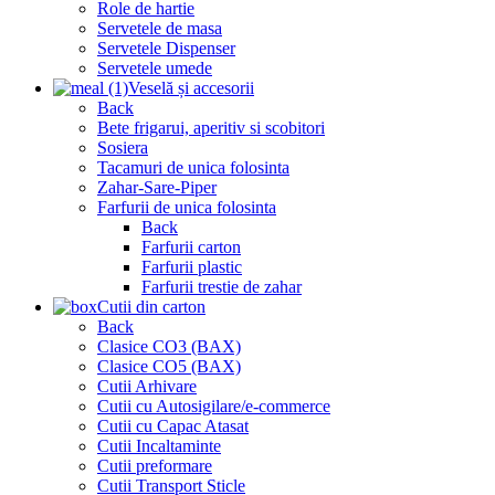
Role de hartie
Servetele de masa
Servetele Dispenser
Servetele umede
Veselă și accesorii
Back
Bete frigarui, aperitiv si scobitori
Sosiera
Tacamuri de unica folosinta
Zahar-Sare-Piper
Farfurii de unica folosinta
Back
Farfurii carton
Farfurii plastic
Farfurii trestie de zahar
Cutii din carton
Back
Clasice CO3 (BAX)
Clasice CO5 (BAX)
Cutii Arhivare
Cutii cu Autosigilare/e-commerce
Cutii cu Capac Atasat
Cutii Incaltaminte
Cutii preformare
Cutii Transport Sticle