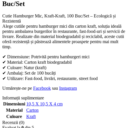
Buc/Set
Cutie Hamburger Mic, Kraft-Kraft, 100 Buc/Set – Ecologică și
Rezistentă
Alege cutiile pentru hamburger mici din carton kraft, soluția ideală
pentru ambalarea burgerilor în restaurante, fast-food-uri și servicii de
livrare. Realizate din material biodegradabil și reciclabil, aceste cutii
oferă rezistență și păstrează alimentele proaspete pentru mai mult
timp.
✔ Dimensiune: Potrivită pentru hamburgeri mici
✔ Material: Carton kraft biodegradabil
✔ Culoare: Natur (kraft)
✔ Ambalaj: Set de 100 bucăți
✔ Utilizare: Fast-food, livrări, restaurante, street food
Urmărește-ne pe
Facebook
sau
Instagram
Informații suplimentare
Dimensiuni
10,5 X 10,5 X 4 cm
Material
Carton
Culoare
Kraft
Recenzii (0)
Evaluat la
0
din 5