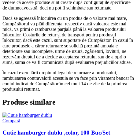
vedere că aceste produse sunt create după configurațiile specificate
de dumneavoastră, deci nu pot fi schimbate sau returnate.
Dacă se agreează înlocuirea cu un produs de o valoare mai mare,
Cumpărătorul va plăti diferența, respectiv dacă valoarea este mai
mică, va primi o rambursare parțială până la valoarea produsului
înlocuitor. Costurile de retur și de transport pentru produsul
înlocuitor, dacă este cazul, sunt suportate de Cumpărător. În cazul în
care produsele a căror returnare se solicită prezintă ambalaje
deteriorate sau incomplete, urme de uzură, zgârieturi, lovituri, ne
rezervăm dreptul de a decide acceptarea returului sau de a opri o
sumă, suma ce va fi comunicată după evaluarea prejudiciilor aduse.
În cazul exercitării dreptului legal de returnare a produsului,
rambursarea contravalorii acestuia se va face prin virament bancar în
contul indicat de Cumpărător în cel mult 14 de zile de la primirea
produsului returnat.
Produse similare
Compară
Cutie hamburger dublu ,color, 100 Buc/Set