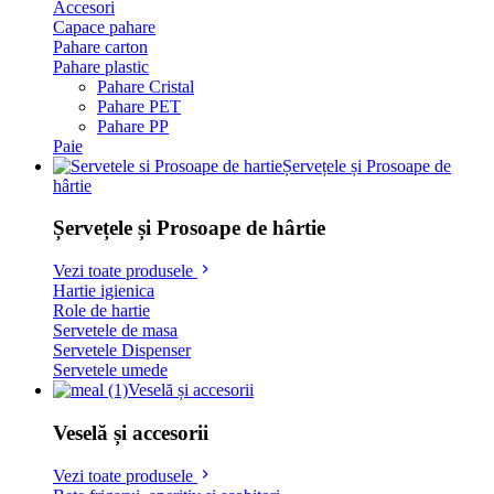
Accesori
Capace pahare
Pahare carton
Pahare plastic
Pahare Cristal
Pahare PET
Pahare PP
Paie
Șervețele și Prosoape de
hârtie
Șervețele și Prosoape de hârtie
Vezi toate produsele
Hartie igienica
Role de hartie
Servetele de masa
Servetele Dispenser
Servetele umede
Veselă și accesorii
Veselă și accesorii
Vezi toate produsele