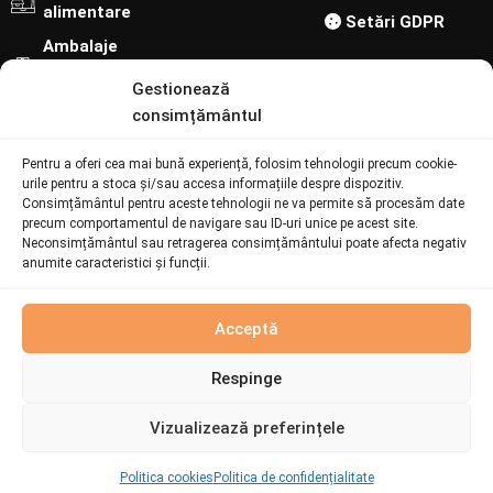
alimentare
Setări GDPR
Ambalaje
cofetărie-
Gestionează
patiserie
consimțământul
Urmărește-ne pe:
Pentru a oferi cea mai bună experiență, folosim tehnologii precum cookie-
Contact
urile pentru a stoca și/sau accesa informațiile despre dispozitiv.
Consimțământul pentru aceste tehnologii ne va permite să procesăm date
precum comportamentul de navigare sau ID-uri unice pe acest site.
Neconsimțământul sau retragerea consimțământului poate afecta negativ
073 094 6692
anumite caracteristici și funcții.
online@batiatus.ro
Șoseaua București - Urziceni 259, Afumați 901003
Acceptă
Respinge
© Batiatus. Developed by
I
MCreative
&
WEBC
Vizualizează preferințele
Cutie
Politica cookies
Politica de confidențialitate
90,75
lei