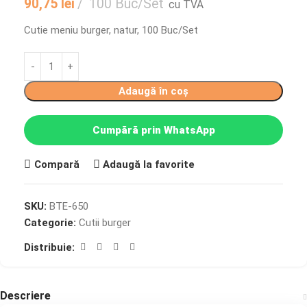
90,75
lei
100 Buc/Set
cu TVA
Cutie meniu burger, natur, 100 Buc/Set
Adaugă în coș
Cumpără prin WhatsApp
Compară
Adaugă la favorite
SKU:
BTE-650
Categorie:
Cutii burger
Distribuie:
Descriere