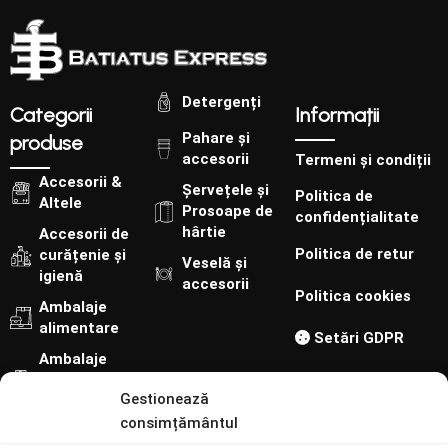
Detergenți
Categorii
Informații
Pahare și
produse
accesorii
Termeni și condiții
Accesorii &
Șervețele și
Politica de
Altele
Prosoape de
confidențialitate
hârtie
Accesorii de
Politica de retur
curățenie și
Veselă și
igienă
accesorii
Politica cookies
Ambalaje
alimentare
Setări GDPR
Ambalaje
cofetărie-
Gestionează
patiserie
consimțământul
Urmărește-ne pe: