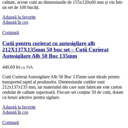
calitate, aceste cutii au dimensiunile de 155x120x60 mm și vin într-
un set de 100 bucăți.
Adaugă la favorite
Adaugă în coș
Compară
Cutii pentru curierat cu autosigilare alb
212X137X135mm 50 buc set – Cutii Curierat
Autosigilare Alb 50 Buc 135mm
440,69
lei
cu TVA
Cutii Curierat Autosigilare Alb 50 Buc 135mm sunt ideale pentru
transportul rapid al produselor. Dimensiunile cutiilor sunt
212x137x135 mm, iar materialul din care sunt fabricate este carton
ondulat de calitate superioară. Fiecare set conține 50 de cutii, dotate
cu benzi adezive pentru sigilare.
Adaugă la favorite
Adaugă în coș
Compară