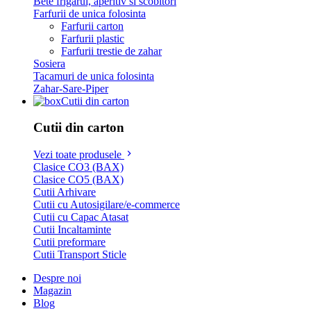
Bete frigarui, aperitiv si scobitori
Farfurii de unica folosinta
Farfurii carton
Farfurii plastic
Farfurii trestie de zahar
Sosiera
Tacamuri de unica folosinta
Zahar-Sare-Piper
Cutii din carton
Cutii din carton
Vezi toate produsele
Clasice CO3 (BAX)
Clasice CO5 (BAX)
Cutii Arhivare
Cutii cu Autosigilare/e-commerce
Cutii cu Capac Atasat
Cutii Incaltaminte
Cutii preformare
Cutii Transport Sticle
Despre noi
Magazin
Blog