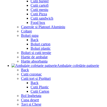
Cutii burger
Cutii cartofi
Cutii meniu
Cutii Pizza
Cutii sandwich
Food box
Caserole si Platouri Aluminiu
Coltare
Boluri supa
Back
Boluri carton
Boluri plastic
Boluri si cutii trestie
Hartie de ambalat
Hartie absorbanta
Ambalaje cofetărie-patiserie
Back
Cutii cozonac
Cutii tort si Prajituri
Back
Cutii Plastic
Cutii Carton
Bol Inghetata
Cupa desert
Tavi si Chese