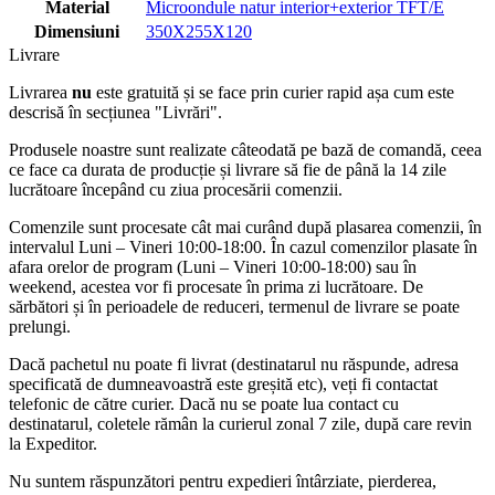
Material
Microondule natur interior+exterior TFT/E
Dimensiuni
350X255X120
Livrare
Livrarea
nu
este gratuită și se face prin curier rapid așa cum este
descrisă în secțiunea "Livrări".
Produsele noastre sunt realizate câteodată pe bază de comandă, ceea
ce face ca durata de producție și livrare să fie de până la 14 zile
lucrătoare începând cu ziua procesării comenzii.
Comenzile sunt procesate cât mai curând după plasarea comenzii, în
intervalul Luni – Vineri 10:00-18:00. În cazul comenzilor plasate în
afara orelor de program (Luni – Vineri 10:00-18:00) sau în
weekend, acestea vor fi procesate în prima zi lucrătoare. De
sărbători și în perioadele de reduceri, termenul de livrare se poate
prelungi.
Dacă pachetul nu poate fi livrat (destinatarul nu răspunde, adresa
specificată de dumneavoastră este greșită etc), veți fi contactat
telefonic de către curier. Dacă nu se poate lua contact cu
destinatarul, coletele rămân la curierul zonal 7 zile, după care revin
la Expeditor.
Nu suntem răspunzători pentru expedieri întârziate, pierderea,