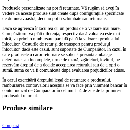
Produsele personalizate nu pot fi returnate. Vă rugăm să aveți în
vedere că aceste produse sunt create după configurațiile specificate
de dumneavoastră, deci nu pot fi schimbate sau returnate.
Dacă se agreează înlocuirea cu un produs de o valoare mai mare,
Cumpărătorul va plăti diferența, respectiv dacă valoarea este mai
mică, va primi o rambursare parțială până la valoarea produsului
înlocuitor. Costurile de retur și de transport pentru produsul
înlocuitor, dacă este cazul, sunt suportate de Cumpărător. În cazul în
care produsele a căror returnare se solicită prezintă ambalaje
deteriorate sau incomplete, urme de uzură, zgârieturi, lovituri, ne
rezervăm dreptul de a decide acceptarea returului sau de a opri o
sumă, suma ce va fi comunicată după evaluarea prejudiciilor aduse.
În cazul exercitării dreptului legal de returnare a produsului,
rambursarea contravalorii acestuia se va face prin virament bancar în
contul indicat de Cumpărător în cel mult 14 de zile de la primirea
produsului returnat.
Produse similare
Compară