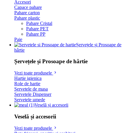
Accesori
Capace pahare
Pahare carton
Pahare plastic
Pahare Cristal
Pahare PET
Pahare PP
Paie
Șervețele și Prosoape de
hârtie
Șervețele și Prosoape de hârtie
Vezi toate produsele
Hartie igienica
Role de hartie
Servetele de masa
Servetele Dispenser
Servetele umede
Veselă și accesorii
Veselă și accesorii
Vezi toate produsele