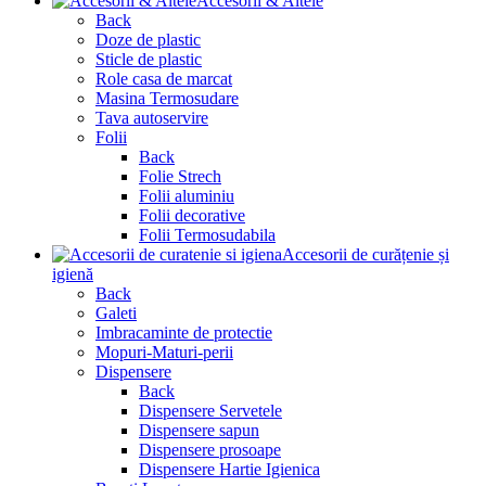
Accesorii & Altele
Back
Doze de plastic
Sticle de plastic
Role casa de marcat
Masina Termosudare
Tava autoservire
Folii
Back
Folie Strech
Folii aluminiu
Folii decorative
Folii Termosudabila
Accesorii de curățenie și
igienă
Back
Galeti
Imbracaminte de protectie
Mopuri-Maturi-perii
Dispensere
Back
Dispensere Servetele
Dispensere sapun
Dispensere prosoape
Dispensere Hartie Igienica