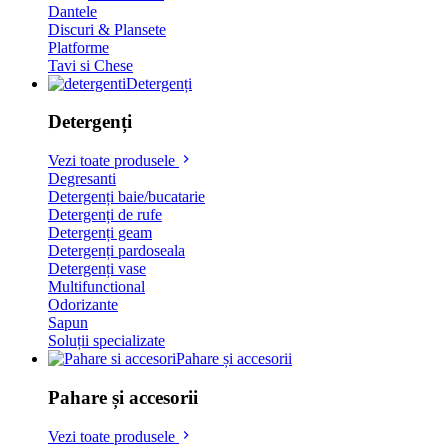
Dantele
Discuri & Plansete
Platforme
Tavi si Chese
Detergenți
Detergenți
Vezi toate produsele
Degresanti
Detergenți baie/bucatarie
Detergenți de rufe
Detergenți geam
Detergenți pardoseala
Detergenți vase
Multifunctional
Odorizante
Sapun
Soluții specializate
Pahare și accesorii
Pahare și accesorii
Vezi toate produsele