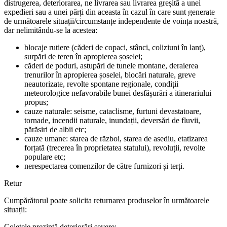
distrugerea, deteriorarea, ne livrarea sau livrarea greșită a unei
expedieri sau a unei părți din aceasta în cazul în care sunt generate
de următoarele situații/circumstanțe independente de voința noastră,
dar nelimitându-se la acestea:
blocaje rutiere (căderi de copaci, stânci, coliziuni în lanț),
surpări de teren în apropierea șoselei;
căderi de poduri, astupări de tunele montane, deraierea
trenurilor în apropierea șoselei, blocări naturale, greve
neautorizate, revolte spontane regionale, condiții
meteorologice nefavorabile bunei desfășurări a itinerariului
propus;
cauze naturale: seisme, cataclisme, furtuni devastatoare,
tornade, incendii naturale, inundații, deversări de fluvii,
părăsiri de albii etc;
cauze umane: starea de război, starea de asediu, etatizarea
forțată (trecerea în proprietatea statului), revoluții, revolte
populare etc;
nerespectarea comenzilor de către furnizori și terți.
Retur
Cumpărătorul poate solicita returnarea produselor în următoarele
situații:
Coletele prezintă deteriorări severe;