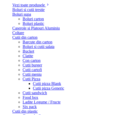
Vezi toate produsele
Boluri si cutii trestie
Boluri supa
Boluri carton
Boluri plastic
Caserole si Platouri Aluminiu
Coltare
Cutii din carton
Barcute din carton
Boluri si cutii salata
Bucket
Clatite
Con carton
Cutii burger
Cutii cartofi
Cutii meniu
Cutii Pizza
Cutii pizza Blank
Cutii pizza Generic
Cutii sandwich
Food box
Ladite Legume / Fructe
Six pack
Cutii din plastic