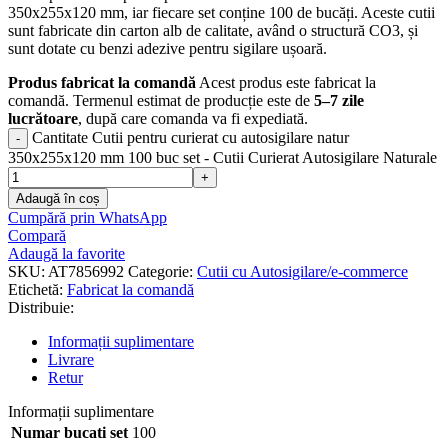
350x255x120 mm, iar fiecare set conține 100 de bucăți. Aceste cutii
sunt fabricate din carton alb de calitate, având o structură CO3, și
sunt dotate cu benzi adezive pentru sigilare ușoară.
Produs fabricat la comandă
Acest produs este fabricat la
comandă. Termenul estimat de producție este de
5–7 zile
lucrătoare
, după care comanda va fi expediată.
Cantitate Cutii pentru curierat cu autosigilare natur
350x255x120 mm 100 buc set - Cutii Curierat Autosigilare Naturale
Adaugă în coș
Cumpără prin WhatsApp
Compară
Adaugă la favorite
SKU:
AT7856992
Categorie:
Cutii cu Autosigilare/e-commerce
Etichetă:
Fabricat la comandă
Distribuie:
Informații suplimentare
Livrare
Retur
Informații suplimentare
Numar bucati set
100