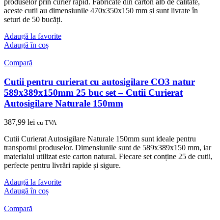
produselor prin curier rapid. Fabricate din carton alb de calitate,
aceste cutii au dimensiunile 470x350x150 mm și sunt livrate în
seturi de 50 bucăți.
Adaugă la favorite
Adaugă în coș
Compară
Cutii pentru curierat cu autosigilare CO3 natur
589x389x150mm 25 buc set – Cutii Curierat
Autosigilare Naturale 150mm
387,99
lei
cu TVA
Cutii Curierat Autosigilare Naturale 150mm sunt ideale pentru
transportul produselor. Dimensiunile sunt de 589x389x150 mm, iar
materialul utilizat este carton natural. Fiecare set conține 25 de cutii,
perfecte pentru livrări rapide și sigure.
Adaugă la favorite
Adaugă în coș
Compară