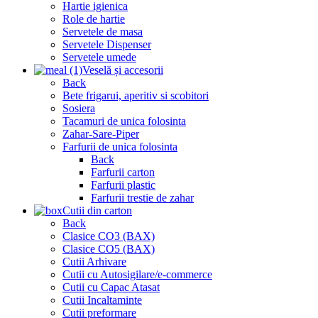
Hartie igienica
Role de hartie
Servetele de masa
Servetele Dispenser
Servetele umede
Veselă și accesorii
Back
Bete frigarui, aperitiv si scobitori
Sosiera
Tacamuri de unica folosinta
Zahar-Sare-Piper
Farfurii de unica folosinta
Back
Farfurii carton
Farfurii plastic
Farfurii trestie de zahar
Cutii din carton
Back
Clasice CO3 (BAX)
Clasice CO5 (BAX)
Cutii Arhivare
Cutii cu Autosigilare/e-commerce
Cutii cu Capac Atasat
Cutii Incaltaminte
Cutii preformare