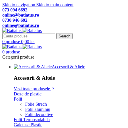
Skip to navigation
Skip to main content
073 094 6692
online@batiatus.ro
0730 946 692
online@batiatus.ro
Search
0
produse
0,00
lei
0
produse
Categorii produse
Accesorii & Altele
Accesorii & Altele
Vezi toate produsele
Doze de plastic
Folii
Folie Strech
Folii aluminiu
Folii decorative
Folii Termosudabila
Galetuse Plastic