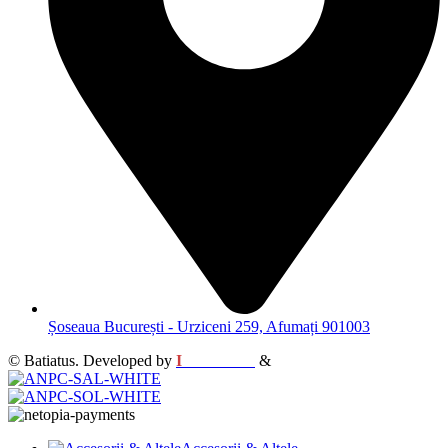
Șoseaua București - Urziceni 259, Afumați 901003
© Batiatus. Developed by
I
MCreative
&
WEBC