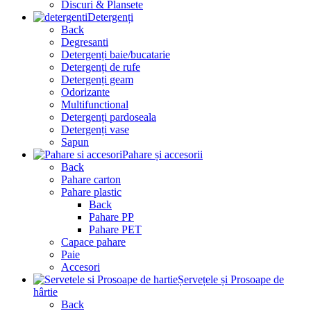
Discuri & Plansete
Detergenți
Back
Degresanti
Detergenți baie/bucatarie
Detergenți de rufe
Detergenți geam
Odorizante
Multifunctional
Detergenți pardoseala
Detergenți vase
Sapun
Pahare și accesorii
Back
Pahare carton
Pahare plastic
Back
Pahare PP
Pahare PET
Capace pahare
Paie
Accesori
Șervețele și Prosoape de
hârtie
Back