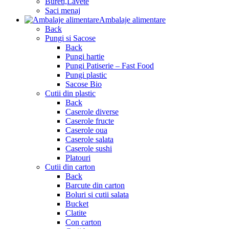
Bureti,Lavete
Saci menaj
Ambalaje alimentare
Back
Pungi si Sacose
Back
Pungi hartie
Pungi Patiserie – Fast Food
Pungi plastic
Sacose Bio
Cutii din plastic
Back
Caserole diverse
Caserole fructe
Caserole oua
Caserole salata
Caserole sushi
Platouri
Cutii din carton
Back
Barcute din carton
Boluri si cutii salata
Bucket
Clatite
Con carton