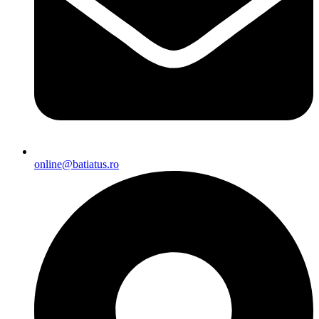
online@batiatus.ro