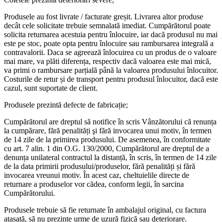
Produsele au fost livrate / facturate greșit. Livrarea altor produse
decât cele solicitate trebuie semnalată imediat. Cumpărătorul poate
solicita returnarea acestuia pentru înlocuire, iar dacă produsul nu mai
este pe stoc, poate opta pentru înlocuire sau rambursarea integrală a
contravalorii. Daca se agreează înlocuirea cu un produs de o valoare
mai mare, va plăti diferența, respectiv dacă valoarea este mai mică,
va primi o rambursare parțială până la valoarea produsului înlocuitor.
Costurile de retur și de transport pentru produsul înlocuitor, dacă este
cazul, sunt suportate de client.
Produsele prezintă defecte de fabricație;
Cumpărătorul are dreptul să notifice în scris Vânzătorului că renunța
la cumpărare, fără penalități şi fără invocarea unui motiv, în termen
de 14 zile de la primirea produsului. De asemenea, în conformitate
cu art. 7 alin. 1 din O.G. 130/2000, Cumpărătorul are dreptul de a
denunța unilateral contractul la distanță, în scris, în termen de 14 zile
de la data primirii produsului/produselor, fără penalități și fără
invocarea vreunui motiv. În acest caz, cheltuielile directe de
returnare a produselor vor cădea, conform legii, în sarcina
Cumpărătorului.
Produsele trebuie să fie returnate în ambalajul original, cu factura
atașată, să nu prezinte urme de uzură fizică sau deteriorare.