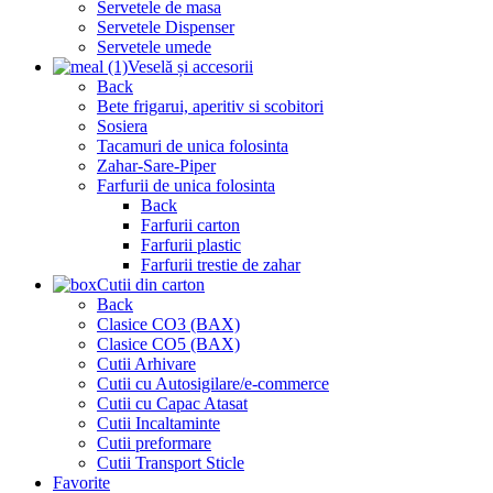
Servetele de masa
Servetele Dispenser
Servetele umede
Veselă și accesorii
Back
Bete frigarui, aperitiv si scobitori
Sosiera
Tacamuri de unica folosinta
Zahar-Sare-Piper
Farfurii de unica folosinta
Back
Farfurii carton
Farfurii plastic
Farfurii trestie de zahar
Cutii din carton
Back
Clasice CO3 (BAX)
Clasice CO5 (BAX)
Cutii Arhivare
Cutii cu Autosigilare/e-commerce
Cutii cu Capac Atasat
Cutii Incaltaminte
Cutii preformare
Cutii Transport Sticle
Favorite