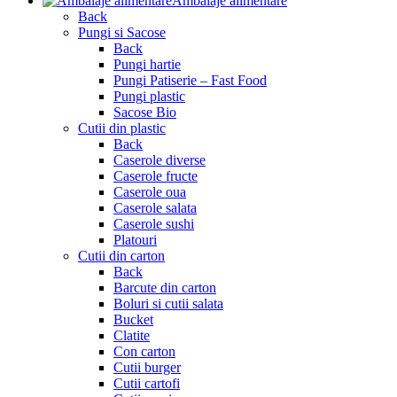
Ambalaje alimentare
Back
Pungi si Sacose
Back
Pungi hartie
Pungi Patiserie – Fast Food
Pungi plastic
Sacose Bio
Cutii din plastic
Back
Caserole diverse
Caserole fructe
Caserole oua
Caserole salata
Caserole sushi
Platouri
Cutii din carton
Back
Barcute din carton
Boluri si cutii salata
Bucket
Clatite
Con carton
Cutii burger
Cutii cartofi