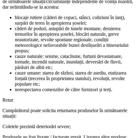
de următoarele situații/circumstanțe independente de voința noastră,
dar nelimitându-se la acestea:
blocaje rutiere (căderi de copaci, stânci, coliziuni în lanț),
surpări de teren în apropierea șoselei;
căderi de poduri, astupări de tunele montane, deraierea
trenurilor în apropierea șoselei, blocări naturale, greve
neautorizate, revolte spontane regionale, condiții
meteorologice nefavorabile bunei desfășurări a itinerariului
propus;
cauze naturale: seisme, cataclisme, furtuni devastatoare,
tornade, incendii naturale, inundații, deversări de fluvii,
părăsiri de albii etc;
cauze umane: starea de război, starea de asediu, etatizarea
forțată (trecerea în proprietatea statului), revoluții, revolte
populare etc;
nerespectarea comenzilor de către furnizori și terți.
Retur
Cumpărătorul poate solicita returnarea produselor în următoarele
situații:
Coletele prezintă deteriorări severe;
Produsele au fost livrate / facturate greșit. Livrarea altor produse