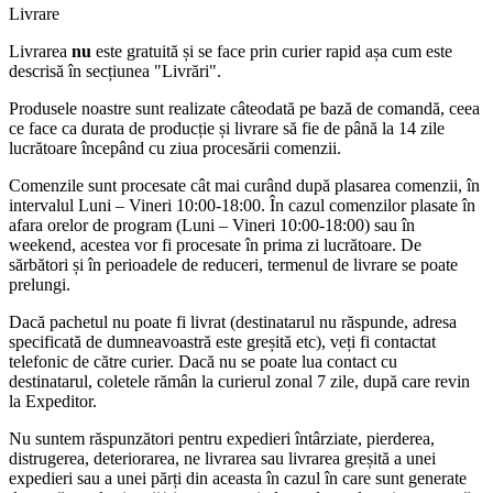
Livrare
Livrarea
nu
este gratuită și se face prin curier rapid așa cum este
descrisă în secțiunea "Livrări".
Produsele noastre sunt realizate câteodată pe bază de comandă, ceea
ce face ca durata de producție și livrare să fie de până la 14 zile
lucrătoare începând cu ziua procesării comenzii.
Comenzile sunt procesate cât mai curând după plasarea comenzii, în
intervalul Luni – Vineri 10:00-18:00. În cazul comenzilor plasate în
afara orelor de program (Luni – Vineri 10:00-18:00) sau în
weekend, acestea vor fi procesate în prima zi lucrătoare. De
sărbători și în perioadele de reduceri, termenul de livrare se poate
prelungi.
Dacă pachetul nu poate fi livrat (destinatarul nu răspunde, adresa
specificată de dumneavoastră este greșită etc), veți fi contactat
telefonic de către curier. Dacă nu se poate lua contact cu
destinatarul, coletele rămân la curierul zonal 7 zile, după care revin
la Expeditor.
Nu suntem răspunzători pentru expedieri întârziate, pierderea,
distrugerea, deteriorarea, ne livrarea sau livrarea greșită a unei
expedieri sau a unei părți din aceasta în cazul în care sunt generate