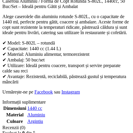
Caserolă Aluminiu / Formă de Copt Rotundă S-802L, 1440cc, 50
Buc/Set – Ideală pentru Gătit și Ambalat
Alege caserolele din aluminiu rotunde S-802L, cu o capacitate de
1440 ml, perfecte pentru gătit, coacere și ambalare. Aceste forme de
copt sunt rezistente la temperaturi ridicate, păstrează căldura și sunt
ideale pentru livrări, catering sau utilizare în restaurante și cofetării.
✔ Model: S-802L – rotundă
✔ Capacitate: 1440 cc (1.44 L)
✔ Material: Aluminiu alimentar, termorezistent
✔ Ambalaj: 50 buc/set
✔ Utilizare: Ideală pentru coacere, transport și servire preparate
calde sau reci
✔ Avantaje: Rezistentă, reciclabilă, păstrează gustul și temperatura
mâncării
Urmărește-ne pe
Facebook
sau
Instagram
Informații suplimentare
Dimensiuni
1440 cc
Material
Aluminiu
Culoare
Argintiu
Recenzii (0)
Evaluat la
0
din 5