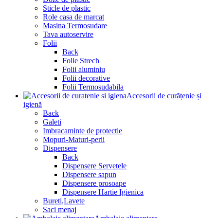
Sticle de plastic
Role casa de marcat
Masina Termosudare
Tava autoservire
Folii
Back
Folie Strech
Folii aluminiu
Folii decorative
Folii Termosudabila
Accesorii de curățenie și
igienă
Back
Galeti
Imbracaminte de protectie
Mopuri-Maturi-perii
Dispensere
Back
Dispensere Servetele
Dispensere sapun
Dispensere prosoape
Dispensere Hartie Igienica
Bureti,Lavete
Saci menaj