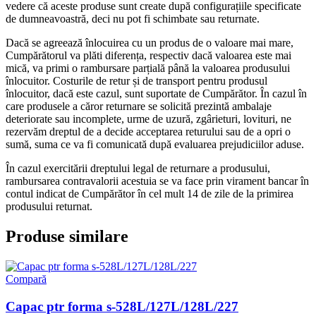
vedere că aceste produse sunt create după configurațiile specificate
de dumneavoastră, deci nu pot fi schimbate sau returnate.
Dacă se agreează înlocuirea cu un produs de o valoare mai mare,
Cumpărătorul va plăti diferența, respectiv dacă valoarea este mai
mică, va primi o rambursare parțială până la valoarea produsului
înlocuitor. Costurile de retur și de transport pentru produsul
înlocuitor, dacă este cazul, sunt suportate de Cumpărător. În cazul în
care produsele a căror returnare se solicită prezintă ambalaje
deteriorate sau incomplete, urme de uzură, zgârieturi, lovituri, ne
rezervăm dreptul de a decide acceptarea returului sau de a opri o
sumă, suma ce va fi comunicată după evaluarea prejudiciilor aduse.
În cazul exercitării dreptului legal de returnare a produsului,
rambursarea contravalorii acestuia se va face prin virament bancar în
contul indicat de Cumpărător în cel mult 14 de zile de la primirea
produsului returnat.
Produse similare
Compară
Capac ptr forma s-528L/127L/128L/227