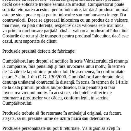
decât cele solicitate trebuie semnalată imediat. Cumpărătorul poate
solicita returnarea acestuia pentru înlocuire, iar dacă produsul nu mai
este pe stoc, poate opta pentru înlocuire sau rambursarea integrală a
contravalorii. Daca se agreează înlocuirea cu un produs de o valoare
mai mare, va plăti diferența, respectiv dacă valoarea este mai mică,
va primi o rambursare parțială până la valoarea produsului înlocuitor.
Costurile de retur și de transport pentru produsul înlocuitor, dacă este
cazul, sunt suportate de client.
Produsele prezintă defecte de fabricație;
Cumpărătorul are dreptul să notifice în scris Vânzătorului că renunța
la cumpărare, fără penalități şi fără invocarea unui motiv, în termen
de 14 zile de la primirea produsului. De asemenea, în conformitate
cu art. 7 alin. 1 din O.G. 130/2000, Cumpărătorul are dreptul de a
denunța unilateral contractul la distanță, în scris, în termen de 14 zile
de la data primirii produsului/produselor, fără penalități și fără
invocarea vreunui motiv. În acest caz, cheltuielile directe de
returnare a produselor vor cădea, conform legii, în sarcina
Cumpărătorului.
Produsele trebuie să fie returnate în ambalajul original, cu factura
atașată, să nu prezinte urme de uzură fizică sau deteriorare.
Produsele personalizate nu pot fi returnate. Vă rugăm să aveți în