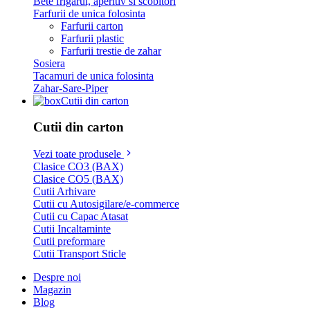
Bete frigarui, aperitiv si scobitori
Farfurii de unica folosinta
Farfurii carton
Farfurii plastic
Farfurii trestie de zahar
Sosiera
Tacamuri de unica folosinta
Zahar-Sare-Piper
Cutii din carton
Cutii din carton
Vezi toate produsele
Clasice CO3 (BAX)
Clasice CO5 (BAX)
Cutii Arhivare
Cutii cu Autosigilare/e-commerce
Cutii cu Capac Atasat
Cutii Incaltaminte
Cutii preformare
Cutii Transport Sticle
Despre noi
Magazin
Blog