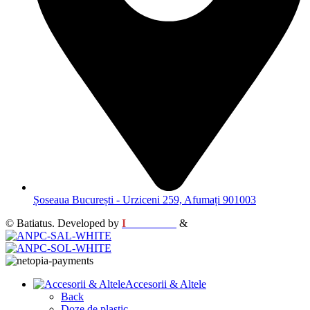
Șoseaua București - Urziceni 259, Afumați 901003
© Batiatus. Developed by
I
MCreative
&
WEBC
Accesorii & Altele
Back
Doze de plastic