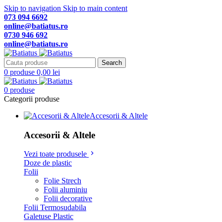
Skip to navigation
Skip to main content
073 094 6692
online@batiatus.ro
0730 946 692
online@batiatus.ro
Search
0
produse
0,00
lei
0
produse
Categorii produse
Accesorii & Altele
Accesorii & Altele
Vezi toate produsele
Doze de plastic
Folii
Folie Strech
Folii aluminiu
Folii decorative
Folii Termosudabila
Galetuse Plastic