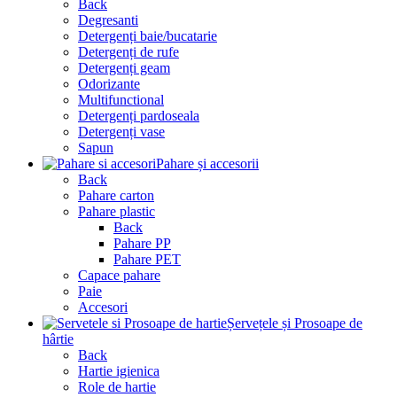
Back
Degresanti
Detergenți baie/bucatarie
Detergenți de rufe
Detergenți geam
Odorizante
Multifunctional
Detergenți pardoseala
Detergenți vase
Sapun
Pahare și accesorii
Back
Pahare carton
Pahare plastic
Back
Pahare PP
Pahare PET
Capace pahare
Paie
Accesori
Șervețele și Prosoape de
hârtie
Back
Hartie igienica
Role de hartie