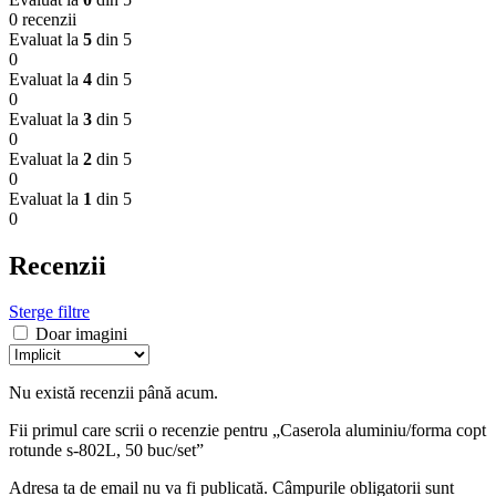
0 recenzii
Evaluat la
5
din 5
0
Evaluat la
4
din 5
0
Evaluat la
3
din 5
0
Evaluat la
2
din 5
0
Evaluat la
1
din 5
0
Recenzii
Sterge filtre
Doar imagini
Nu există recenzii până acum.
Fii primul care scrii o recenzie pentru „Caserola aluminiu/forma copt
rotunde s-802L, 50 buc/set”
Adresa ta de email nu va fi publicată.
Câmpurile obligatorii sunt