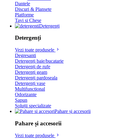
Dantele
Discuri & Plansete
Platforme
Tavi si Chese
Detergenți
Detergenți
Vezi toate produsele
Degresanti
Detergenți baie/bucatarie
Detergenți de rufe
Detergenți geam
Detergenți pardoseala
Detergenți vase
Multifunctional
Odorizante
Sapun
Soluții specializate
Pahare și accesorii
Pahare și accesorii
Vezi toate produsele