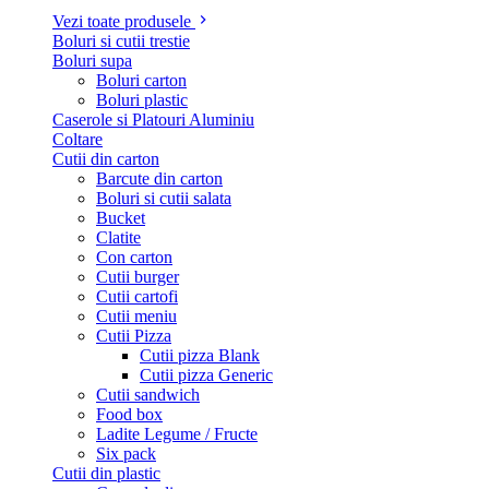
Vezi toate produsele
Boluri si cutii trestie
Boluri supa
Boluri carton
Boluri plastic
Caserole si Platouri Aluminiu
Coltare
Cutii din carton
Barcute din carton
Boluri si cutii salata
Bucket
Clatite
Con carton
Cutii burger
Cutii cartofi
Cutii meniu
Cutii Pizza
Cutii pizza Blank
Cutii pizza Generic
Cutii sandwich
Food box
Ladite Legume / Fructe
Six pack
Cutii din plastic