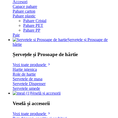
Accesori
Capace pahare
Pahare carton
Pahare plastic
Pahare Cristal
Pahare PET
Pahare PP
Paie
Șervețele și Prosoape de
hârtie
Șervețele și Prosoape de hârtie
Vezi toate produsele
Hartie igienica
Role de hartie
Servetele de masa
Servetele Dispenser
Servetele umede
Veselă și accesorii
Veselă și accesorii
Vezi toate produsele