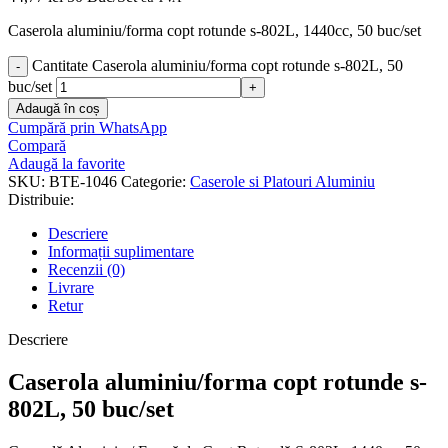
Caserola aluminiu/forma copt rotunde s-802L, 1440cc, 50 buc/set
Cantitate Caserola aluminiu/forma copt rotunde s-802L, 50
buc/set
Adaugă în coș
Cumpără prin WhatsApp
Compară
Adaugă la favorite
SKU:
BTE-1046
Categorie:
Caserole si Platouri Aluminiu
Distribuie:
Descriere
Informații suplimentare
Recenzii (0)
Livrare
Retur
Descriere
Caserola aluminiu/forma copt rotunde s-
802L, 50 buc/set