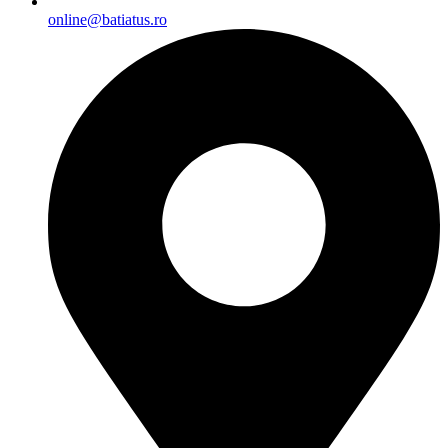
online@batiatus.ro