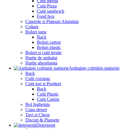
Cutii meniu
Cutii Pizza
Cutii sandwich
Food box
Caserole si Platouri Aluminiu
Coltare
Boluri supa
Back
Boluri carton
Boluri plastic
Boluri si cutii trestie
Hartie de ambalat
Hartie absorbanta
Ambalaje cofetărie-patiserie
Back
Cutii cozonac
Cutii tort si Prajituri
Back
Cutii Plastic
Cutii Carton
Bol Inghetata
Cupa desert
Tavi si Chese
Discuri & Plansete
Detergenți