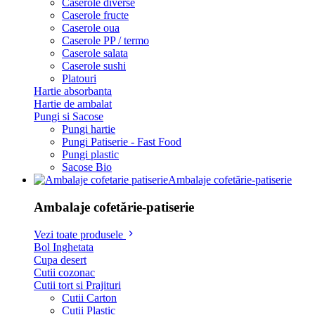
Caserole diverse
Caserole fructe
Caserole oua
Caserole PP / termo
Caserole salata
Caserole sushi
Platouri
Hartie absorbanta
Hartie de ambalat
Pungi si Sacose
Pungi hartie
Pungi Patiserie - Fast Food
Pungi plastic
Sacose Bio
Ambalaje cofetărie-patiserie
Ambalaje cofetărie-patiserie
Vezi toate produsele
Bol Inghetata
Cupa desert
Cutii cozonac
Cutii tort si Prajituri
Cutii Carton
Cutii Plastic