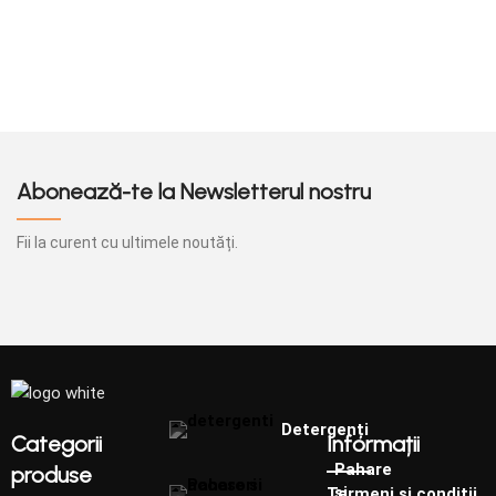
Abonează-te la Newsletterul nostru
Fii la curent cu ultimele noutăți.
Detergenți
Categorii
Informații
Pahare
produse
și
Termeni și condiții