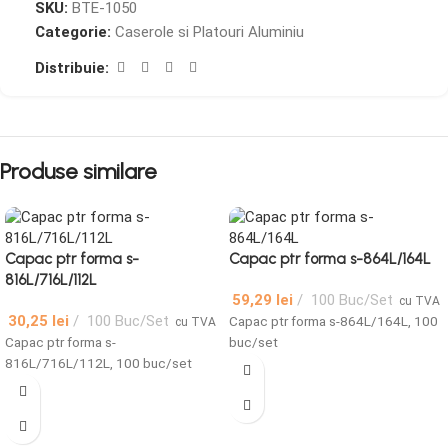
SKU:
BTE-1050
Categorie:
Caserole si Platouri Aluminiu
Distribuie:
Produse similare
Capac ptr forma s-
Capac ptr forma s-864L/164L
816L/716L/112L
59,29
lei
100 Buc/Set
cu TVA
30,25
lei
100 Buc/Set
Capac ptr forma s-864L/164L, 100
cu TVA
Capac ptr forma s-
buc/set
816L/716L/112L, 100 buc/set