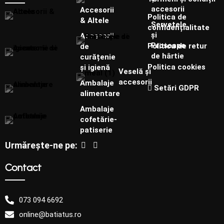
accesorii
Accesorii
Politica de
& Altele
Șervețele
confidențialitate
și
Accesorii
Prosoape
Politica de retur
de
de hârtie
curățenie
Politica cookies
și igienă
Veselă și
accesorii
Ambalaje
Setări GDPR
alimentare
Ambalaje
cofetărie-
patiserie
Urmărește-ne pe:
Contact
073 094 6692
online@batiatus.ro