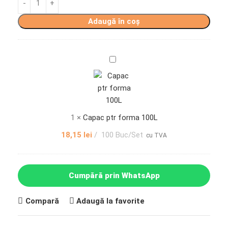
Adaugă în coș
Capac
ptr
forma
100L
1
×
Capac ptr forma 100L
18,15
lei
100 Buc/Set
cu TVA
Cumpără prin WhatsApp
Compară
Adaugă la favorite