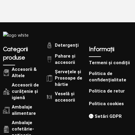
Detergenți
Categorii
Informații
Pahare și
produse
accesorii
Termeni și condiții
Accesorii &
Șervețele și
Politica de
Altele
Prosoape de
confidențialitate
hârtie
Accesorii de
Politica de retur
curățenie și
Veselă și
igienă
accesorii
Politica cookies
Ambalaje
alimentare
Setări GDPR
Ambalaje
cofetărie-