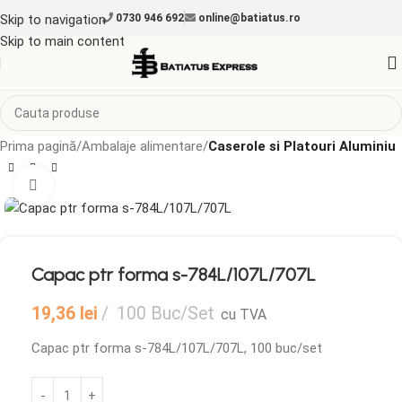
Skip to navigation
0730 946 692
online@batiatus.ro
Skip to main content
Prima pagină
Ambalaje alimentare
Caserole si Platouri Aluminiu
Mărește imaginea
Capac ptr forma s-784L/107L/707L
19,36
lei
100 Buc/Set
cu TVA
Capac ptr forma s-784L/107L/707L, 100 buc/set