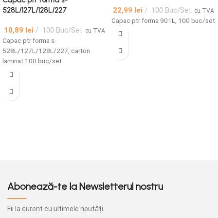
Capac ptr forma s-
22,99
lei
100 Buc/Set
528L/127L/128L/227
cu TVA
Capac ptr forma 901L, 100 buc/set
10,89
lei
100 Buc/Set
cu TVA
Capac ptr forma s-
528L/127L/128L/227, carton
laminat 100 buc/set
Abonează-te la Newsletterul nostru
Fii la curent cu ultimele noutăți.