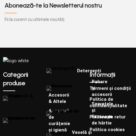
Abonează-te la Newsletterul nostru
Fii la curent cu ultimele noutăți.
Detergenți
Categorii
Informații
Pahare
produse
și
Termeni și condiții
accesorii
Accesorii
Politica de
& Altele
Șervețele
confidențialitate
și
Accesorii
Prosoape
Politica de retur
de
de hârtie
curățenie
Politica cookies
și igienă
Veselă și