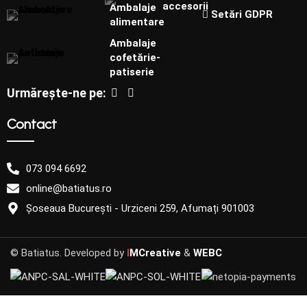
accesorii
Ambalaje
Setări GDPR
alimentare
Ambalaje
cofetărie-
patiserie
Urmărește-ne pe:
Contact
073 094 6692
online@batiatus.ro
Șoseaua București - Urziceni 259, Afumați 901003
© Batiatus. Developed by
I
MCreative
&
WEBC