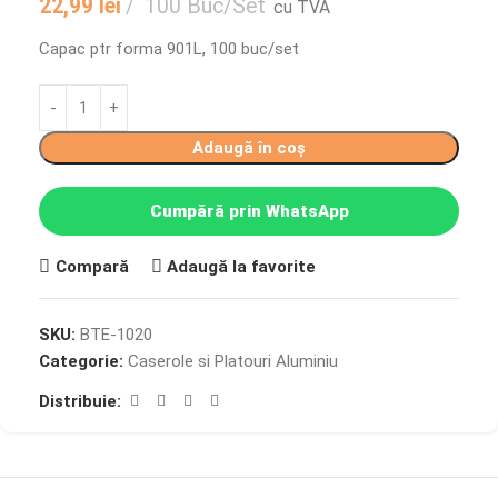
22,99
lei
100 Buc/Set
cu TVA
Capac ptr forma 901L, 100 buc/set
Adaugă în coș
Cumpără prin WhatsApp
Compară
Adaugă la favorite
SKU:
BTE-1020
Categorie:
Caserole si Platouri Aluminiu
Distribuie: