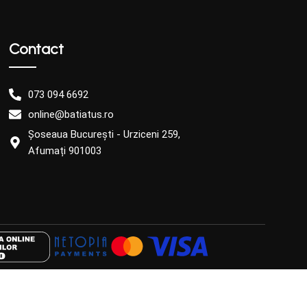
Contact
073 094 6692
online@batiatus.ro
Șoseaua București - Urziceni 259,
Afumați 901003