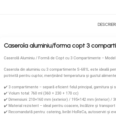
DESCRIER
Caserola aluminiu/forma copt 3 comparti
Caserolă Aluminiu / Formă de Copt cu 3 Compartimente – Model
Caserola din aluminiu cu 3 compartimente S-681L este ideală pentru
potrivită pentru cuptor, menținând temperatura și gustul alimente
✔️ 3 compartimente – separă eficient felul principal, garnitura și 
✔️ Volum total: 760 ml (360 + 230 + 170 cc)
✔️ Dimensiuni: 210×160 mm (exterior) / 195×142 mm (interior) / 3
✔️ Material rezistent – ideal pentru coacere, încălzire și transport
✔️ Recomandată pentru: catering, livrări HoReCa, autoserviri și e