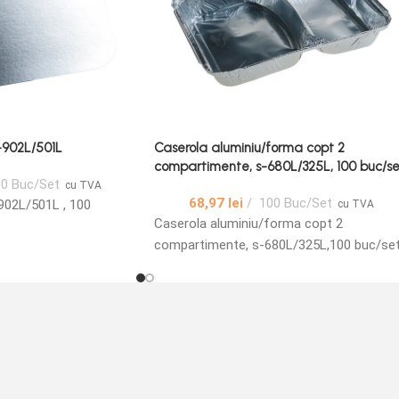
-902L/501L
Caserola aluminiu/forma copt 2
compartimente, s-680L/325L, 100 buc/se
0 Buc/Set
cu TVA
68,97
lei
100 Buc/Set
902L/501L , 100
cu TVA
Caserola aluminiu/forma copt 2
compartimente, s-680L/325L,100 buc/se