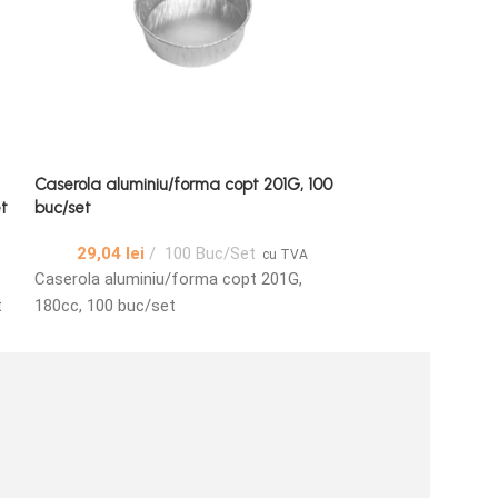
Caserola aluminiu/forma copt 201G, 100
Caserola alumin
t
buc/set
902L/702L/501L,
29,04
lei
100 Buc/Set
125,84
lei
cu TVA
Caserola aluminiu/forma copt 201G,
Caserola alumin
t
180cc, 100 buc/set
902L/702L/501L,