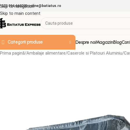
Skip to navigation
073 094 6692
online@batiatus.ro
Skip to main content
Categorii produse
Despre noi
Magazin
Blog
Con
Prima pagină
Ambalaje alimentare
Caserole si Platouri Aluminiu
Ca
ACCESORII & ALTELE
Doze de plastic
Folii
Folie Strech
Folii aluminiu
Folii decorative