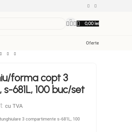
0,00
lei
Oferte
iu/forma copt 3
s-681L, 100 buc/set
t
cu TVA
tunghiulare 3 compartimente s-681L, 100