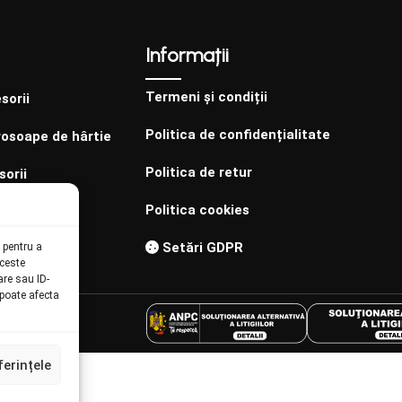
Informații
Termeni și condiții
sorii
Politica de confidențialitate
rosoape de hârtie
Politica de retur
sorii
Politica cookies
Setări GDPR
 pentru a
aceste
re sau ID-
poate afecta
ferințele