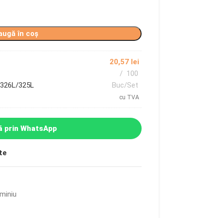
augă în coș
20,57
lei
100
/326L/325L
Buc/Set
cu TVA
 prin WhatsApp
te
uminiu