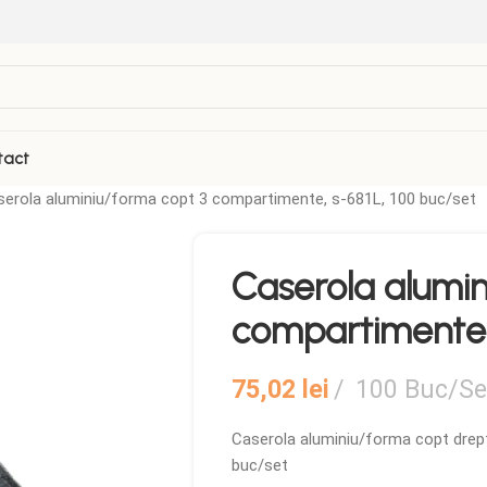
tact
serola aluminiu/forma copt 3 compartimente, s-681L, 100 buc/set
VEZI TOATE PRODUSELE
Caserola alumin
Folii Termosudabila
Role casa de marcat
compartimente, 
Galetuse Plastic
Sticle de plastic
Hartie de copt
Tava autoservire
75,02
lei
100 Buc/Se
Masina Termosudare
Caserola aluminiu/forma copt drep
buc/set