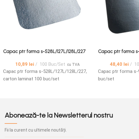
Capac ptr forma s-528L/127L/128L/227
Capac ptr forma s
10,89
lei
100 Buc/Set
48,40
lei
10
cu TVA
Capac ptr forma s-528L/127L/128L/227,
Capac ptr forma s-
carton laminat 100 buc/set
buc/set
Abonează-te la Newsletterul nostru
Fii la curent cu ultimele noutăți.