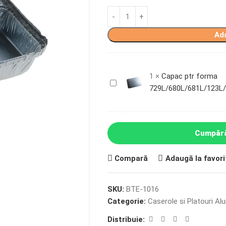
Ad
1
×
Capac ptr forma
Capac
729L/680L/681L/123L
ptr
forma
729L/680L/681L/123L/326L/325L
Cumpără
Compară
Adaugă la favori
SKU:
BTE-1016
Categorie:
Caserole si Platouri Al
Distribuie: