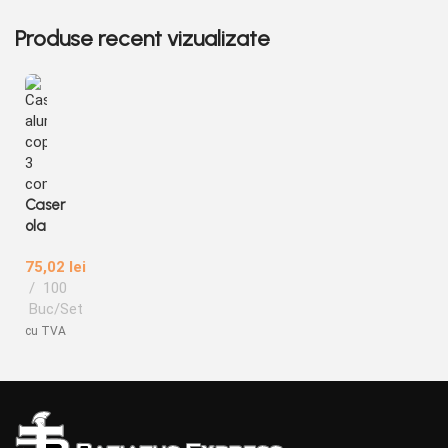
Produse recent vizualizate
Caser
ola
alumi
75,02
lei
niu/for
100
ma
Buc/Set
copt 3
comp
cu TVA
artim
ente,
s-
681L,
100