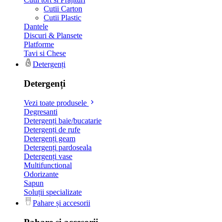
Cutii Carton
Cutii Plastic
Dantele
Discuri & Plansete
Platforme
Tavi si Chese
Detergenți
Detergenți
Vezi toate produsele
Degresanti
Detergenți baie/bucatarie
Detergenți de rufe
Detergenți geam
Detergenți pardoseala
Detergenți vase
Multifunctional
Odorizante
Sapun
Soluții specializate
Pahare și accesorii