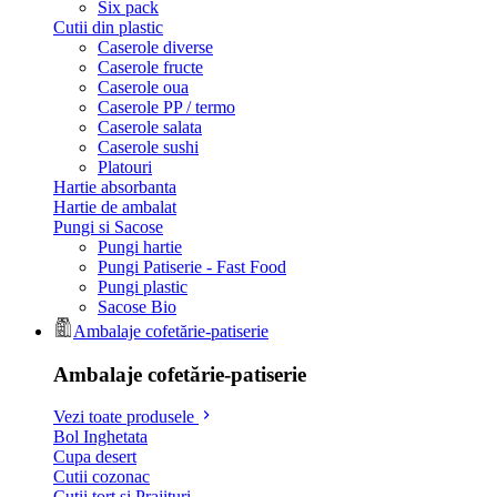
Six pack
Cutii din plastic
Caserole diverse
Caserole fructe
Caserole oua
Caserole PP / termo
Caserole salata
Caserole sushi
Platouri
Hartie absorbanta
Hartie de ambalat
Pungi si Sacose
Pungi hartie
Pungi Patiserie - Fast Food
Pungi plastic
Sacose Bio
Ambalaje cofetărie-patiserie
Ambalaje cofetărie-patiserie
Vezi toate produsele
Bol Inghetata
Cupa desert
Cutii cozonac
Cutii tort si Prajituri