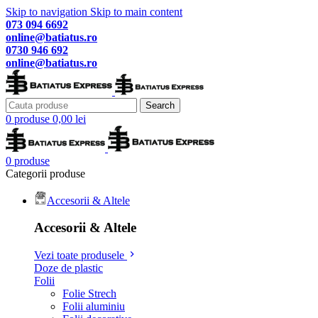
Skip to navigation
Skip to main content
073 094 6692
online@batiatus.ro
0730 946 692
online@batiatus.ro
Search
0
produse
0,00
lei
0
produse
Categorii produse
Accesorii & Altele
Accesorii & Altele
Vezi toate produsele
Doze de plastic
Folii
Folie Strech
Folii aluminiu