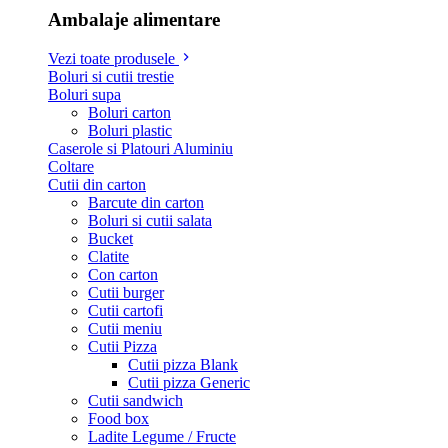
Ambalaje alimentare
Vezi toate produsele
Boluri si cutii trestie
Boluri supa
Boluri carton
Boluri plastic
Caserole si Platouri Aluminiu
Coltare
Cutii din carton
Barcute din carton
Boluri si cutii salata
Bucket
Clatite
Con carton
Cutii burger
Cutii cartofi
Cutii meniu
Cutii Pizza
Cutii pizza Blank
Cutii pizza Generic
Cutii sandwich
Food box
Ladite Legume / Fructe