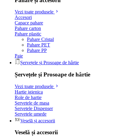
Pahare și accesorii
Vezi toate produsele
Accesori
Capace pahare
Pahare carton
Pahare plastic
Pahare Cristal
Pahare PET
Pahare PP
Paie
Șervețele și Prosoape de hârtie
Șervețele și Prosoape de hârtie
Vezi toate produsele
Hartie igienica
Role de hartie
Servetele de masa
Servetele Dispenser
Servetele umede
Veselă și accesorii
Veselă și accesorii