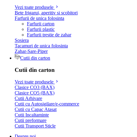
Vezi toate produsele
Bete frigarui, aperitiv si scobitori
Farfurii de unica folosinta
Farfurii carton
Farfurii plastic
Farfurii trestie de zahar
Sosiera
Tacamuri de unica folosinta
Zahar-Sare-Piper
Cutii din carton
Cutii din carton
Vezi toate produsele
Clasice CO3 (BAX)
Clasice CO5 (BAX)
Cutii Arhivare
Cutii cu Autosigilare/e-commerce
Cutii cu Capac Atasat
Cutii Incaltaminte
Cutii preformare
Cutii Transport Sticle
Despre noi