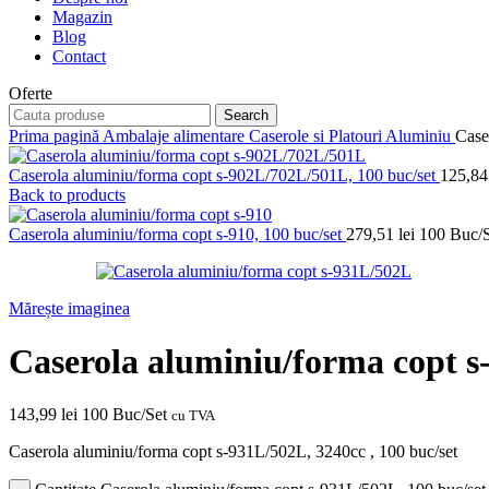
Magazin
Blog
Contact
Oferte
Search
Prima pagină
Ambalaje alimentare
Caserole si Platouri Aluminiu
Case
Caserola aluminiu/forma copt s-902L/702L/501L, 100 buc/set
125,8
Back to products
Caserola aluminiu/forma copt s-910, 100 buc/set
279,51
lei
100 Buc/S
Mărește imaginea
Caserola aluminiu/forma copt s
143,99
lei
100 Buc/Set
cu TVA
Caserola aluminiu/forma copt s-931L/502L, 3240cc , 100 buc/set