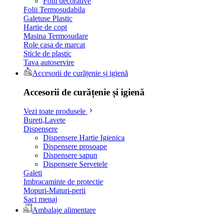
Folii decorative
Folii Termosudabila
Galetuse Plastic
Hartie de copt
Masina Termosudare
Role casa de marcat
Sticle de plastic
Tava autoservire
Accesorii de curățenie și igienă
Accesorii de curățenie și igienă
Vezi toate produsele
Bureti,Lavete
Dispensere
Dispensere Hartie Igienica
Dispensere prosoape
Dispensere sapun
Dispensere Servetele
Galeti
Imbracaminte de protectie
Mopuri-Maturi-perii
Saci menaj
Ambalaje alimentare