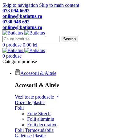
Skip to navigation
Skip to main content
073 094 6692
online@batiatus.ro
0730 946 692
online@batiatus.ro
Search
0
produse
0,00
lei
0
produse
Categorii produse
Accesorii & Altele
Accesorii & Altele
Vezi toate produsele
Doze de plastic
Folii
Folie Strech
Folii aluminiu
Folii decorative
Folii Termosudabila
Galetuse Plastic