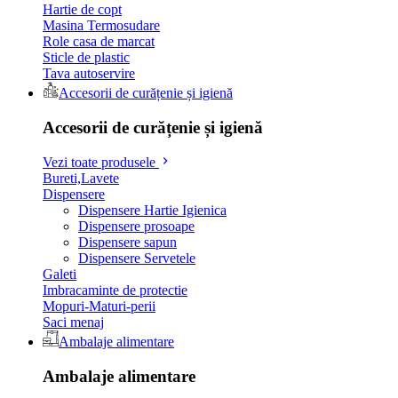
Hartie de copt
Masina Termosudare
Role casa de marcat
Sticle de plastic
Tava autoservire
Accesorii de curățenie și igienă
Accesorii de curățenie și igienă
Vezi toate produsele
Bureti,Lavete
Dispensere
Dispensere Hartie Igienica
Dispensere prosoape
Dispensere sapun
Dispensere Servetele
Galeti
Imbracaminte de protectie
Mopuri-Maturi-perii
Saci menaj
Ambalaje alimentare
Ambalaje alimentare