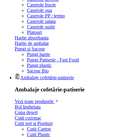
Caserole fructe
Caserole oua
Caserole PP / termo
Caserole salata
Caserole sushi
Platouri
Hartie absorbanta
Hartie de ambalat
Pungi si Sacose
Pungi hartie
Pungi Patiserie - Fast Food
Pungi plastic
Sacose Bio
Ambalaje cofetărie-patiserie
Ambalaje cofetărie-patiserie
Vezi toate produsele
Bol Inghetata
Cupa desert
Cutii cozonac
Cutii tort si Prajituri
Cutii Carton
Cutii Plastic