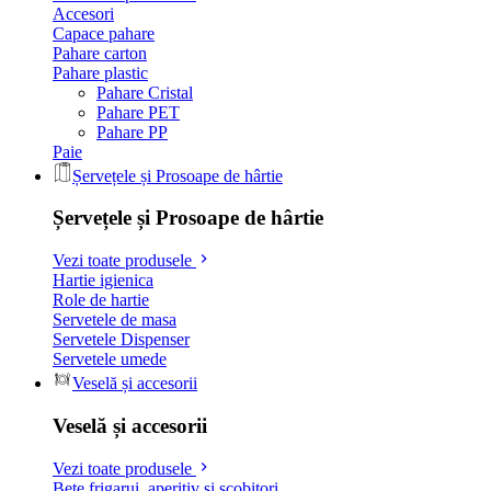
Accesori
Capace pahare
Pahare carton
Pahare plastic
Pahare Cristal
Pahare PET
Pahare PP
Paie
Șervețele și Prosoape de hârtie
Șervețele și Prosoape de hârtie
Vezi toate produsele
Hartie igienica
Role de hartie
Servetele de masa
Servetele Dispenser
Servetele umede
Veselă și accesorii
Veselă și accesorii
Vezi toate produsele
Bete frigarui, aperitiv si scobitori