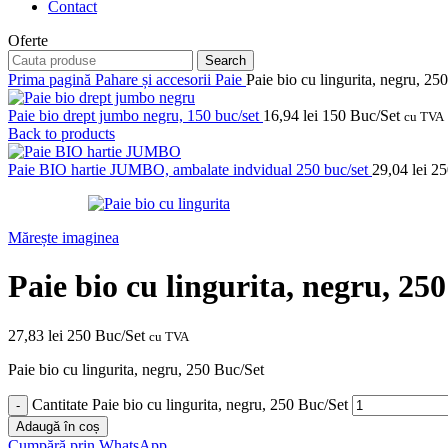
Contact
Oferte
Search
Prima pagină
Pahare și accesorii
Paie
Paie bio cu lingurita, negru, 25
Paie bio drept jumbo negru, 150 buc/set
16,94
lei
150 Buc/Set
cu TVA
Back to products
Paie BIO hartie JUMBO, ambalate indvidual 250 buc/set
29,04
lei
25
Mărește imaginea
Paie bio cu lingurita, negru, 25
27,83
lei
250 Buc/Set
cu TVA
Paie bio cu lingurita, negru, 250 Buc/Set
Cantitate Paie bio cu lingurita, negru, 250 Buc/Set
Adaugă în coș
Cumpără prin WhatsApp