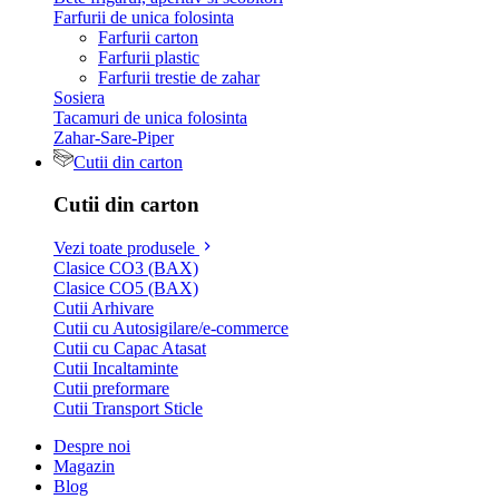
Farfurii de unica folosinta
Farfurii carton
Farfurii plastic
Farfurii trestie de zahar
Sosiera
Tacamuri de unica folosinta
Zahar-Sare-Piper
Cutii din carton
Cutii din carton
Vezi toate produsele
Clasice CO3 (BAX)
Clasice CO5 (BAX)
Cutii Arhivare
Cutii cu Autosigilare/e-commerce
Cutii cu Capac Atasat
Cutii Incaltaminte
Cutii preformare
Cutii Transport Sticle
Despre noi
Magazin
Blog