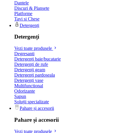
Dantele
Discuri & Plansete
Platforme
Tavi si Chese
Detergenți
Detergenți
Vezi toate produsele
Degresanti
Detergenți baie/bucatarie
Detergenți de rufe
Detergenți geam
Detergenți pardoseala
Detergenți vase
Multifunctional
Odorizante
Sapun
Soluții specializate
Pahare și accesorii
Pahare și accesorii
Vezi toate produsele