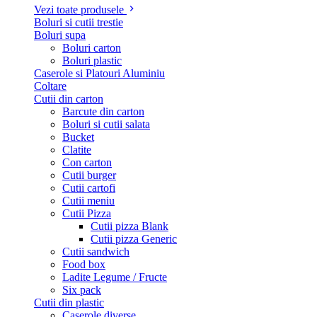
Vezi toate produsele
Boluri si cutii trestie
Boluri supa
Boluri carton
Boluri plastic
Caserole si Platouri Aluminiu
Coltare
Cutii din carton
Barcute din carton
Boluri si cutii salata
Bucket
Clatite
Con carton
Cutii burger
Cutii cartofi
Cutii meniu
Cutii Pizza
Cutii pizza Blank
Cutii pizza Generic
Cutii sandwich
Food box
Ladite Legume / Fructe
Six pack
Cutii din plastic
Caserole diverse