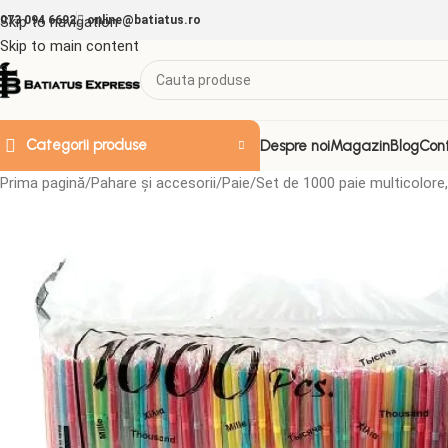
073 094 6692
Skip to navigation
online@batiatus.ro
Skip to main content
Categorii produse
Despre noi
Magazin
Blog
Con
Prima pagină
Pahare și accesorii
Paie
Set de 1000 paie multicolore, 