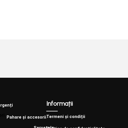
Informații
rgenți
Termeni și condiții
Pahare și accesorii
Șervețele