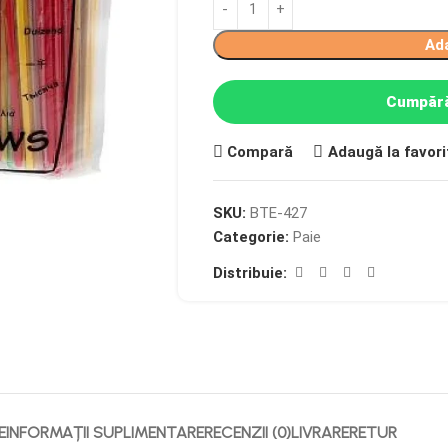
Ad
Cumpără
Compară
Adaugă la favori
SKU:
BTE-427
Categorie:
Paie
Distribuie:
E
INFORMAȚII SUPLIMENTARE
RECENZII (0)
LIVRARE
RETUR