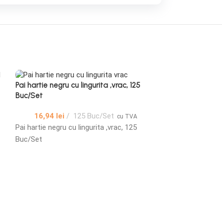
Pai hartie negru cu lingurita ,vrac, 125
Buc/Set
16,94
lei
125 Buc/Set
cu TVA
Pai hartie negru cu lingurita ,vrac, 125
Buc/Set
Paie BIO harti