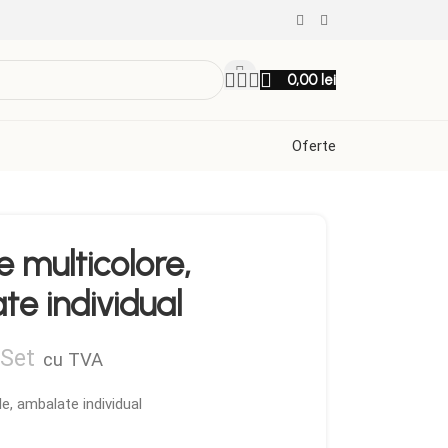
0,00
lei
Oferte
e multicolore,
ate individual
Set
cu TVA
le, ambalate individual