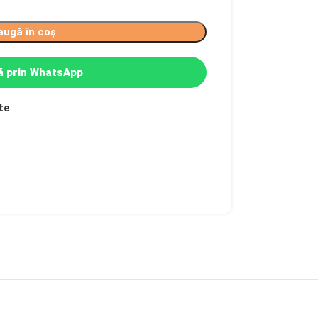
augă în coș
 prin WhatsApp
te