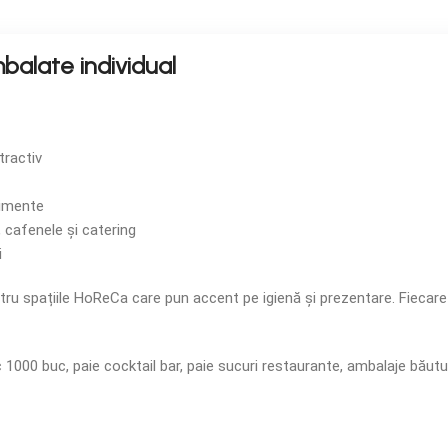
mbalate individual
tractiv
nimente
 cafenele și catering
i
ntru spațiile HoReCa care pun accent pe igienă și prezentare. Fiecar
tic 1000 buc, paie cocktail bar, paie sucuri restaurante, ambalaje băut