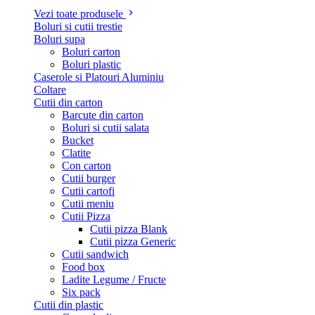
Vezi toate produsele
Boluri si cutii trestie
Boluri supa
Boluri carton
Boluri plastic
Caserole si Platouri Aluminiu
Coltare
Cutii din carton
Barcute din carton
Boluri si cutii salata
Bucket
Clatite
Con carton
Cutii burger
Cutii cartofi
Cutii meniu
Cutii Pizza
Cutii pizza Blank
Cutii pizza Generic
Cutii sandwich
Food box
Ladite Legume / Fructe
Six pack
Cutii din plastic