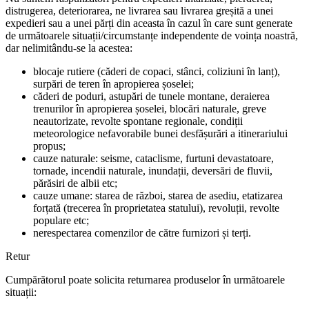
distrugerea, deteriorarea, ne livrarea sau livrarea greșită a unei
expedieri sau a unei părți din aceasta în cazul în care sunt generate
de următoarele situații/circumstanțe independente de voința noastră,
dar nelimitându-se la acestea:
blocaje rutiere (căderi de copaci, stânci, coliziuni în lanț),
surpări de teren în apropierea șoselei;
căderi de poduri, astupări de tunele montane, deraierea
trenurilor în apropierea șoselei, blocări naturale, greve
neautorizate, revolte spontane regionale, condiții
meteorologice nefavorabile bunei desfășurări a itinerariului
propus;
cauze naturale: seisme, cataclisme, furtuni devastatoare,
tornade, incendii naturale, inundații, deversări de fluvii,
părăsiri de albii etc;
cauze umane: starea de război, starea de asediu, etatizarea
forțată (trecerea în proprietatea statului), revoluții, revolte
populare etc;
nerespectarea comenzilor de către furnizori și terți.
Retur
Cumpărătorul poate solicita returnarea produselor în următoarele
situații: