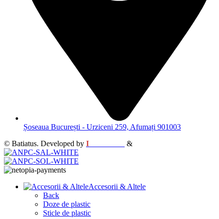
Șoseaua București - Urziceni 259, Afumați 901003
© Batiatus. Developed by
I
MCreative
&
WEBC
Accesorii & Altele
Back
Doze de plastic
Sticle de plastic