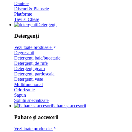
Dantele
Discuri & Plansete
Platforme
Tavi si Chese
Detergenți
Detergenți
Vezi toate produsele
Degresanti
Detergenți baie/bucatarie
Detergenți de rufe
Detergenți geam
Detergenți pardoseala
Detergenți vase
Multifunctional
Odorizante
Sapun
Soluții specializate
Pahare și accesorii
Pahare și accesorii
Vezi toate produsele