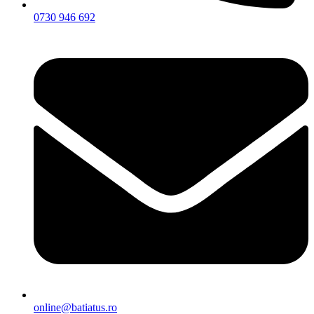
0730 946 692
online@batiatus.ro