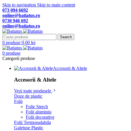
Skip to navigation
Skip to main content
073 094 6692
online@batiatus.ro
0730 946 692
online@batiatus.ro
Search
0
produse
0,00
lei
0
produse
Categorii produse
Accesorii & Altele
Accesorii & Altele
Vezi toate produsele
Doze de plastic
Folii
Folie Strech
Folii aluminiu
Folii decorative
Folii Termosudabila
Galetuse Plastic