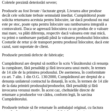
Coletele prezintă deteriorări severe;
Produsele au fost livrate / facturate greșit. Livrarea altor produse
decât cele solicitate trebuie semnalată imediat. Cumpărătorul poate
solicita returnarea acestuia pentru înlocuire, iar dacă produsul nu mai
este pe stoc, poate opta pentru înlocuire sau rambursarea integrală a
contravalorii. Daca se agreează înlocuirea cu un produs de o valoare
mai mare, va plăti diferența, respectiv dacă valoarea este mai mică,
va primi o rambursare parțială până la valoarea produsului înlocuitor.
Costurile de retur și de transport pentru produsul înlocuitor, dacă este
cazul, sunt suportate de client.
Produsele prezintă defecte de fabricație;
Cumpărătorul are dreptul să notifice în scris Vânzătorului că renunța
la cumpărare, fără penalități şi fără invocarea unui motiv, în termen
de 14 zile de la primirea produsului. De asemenea, în conformitate
cu art. 7 alin. 1 din O.G. 130/2000, Cumpărătorul are dreptul de a
denunța unilateral contractul la distanță, în scris, în termen de 14 zile
de la data primirii produsului/produselor, fără penalități și fără
invocarea vreunui motiv. În acest caz, cheltuielile directe de
returnare a produselor vor cădea, conform legii, în sarcina
Cumpărătorului.
Produsele trebuie să fie returnate în ambalajul original, cu factura