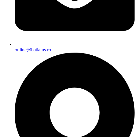
online@batiatus.ro