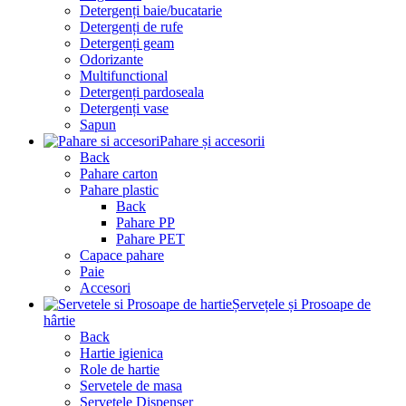
Detergenți baie/bucatarie
Detergenți de rufe
Detergenți geam
Odorizante
Multifunctional
Detergenți pardoseala
Detergenți vase
Sapun
Pahare și accesorii
Back
Pahare carton
Pahare plastic
Back
Pahare PP
Pahare PET
Capace pahare
Paie
Accesori
Șervețele și Prosoape de
hârtie
Back
Hartie igienica
Role de hartie
Servetele de masa
Servetele Dispenser