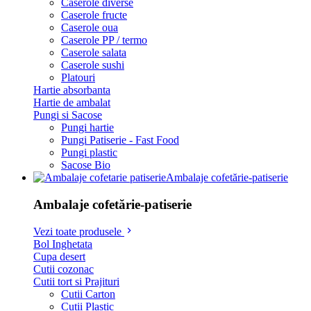
Caserole diverse
Caserole fructe
Caserole oua
Caserole PP / termo
Caserole salata
Caserole sushi
Platouri
Hartie absorbanta
Hartie de ambalat
Pungi si Sacose
Pungi hartie
Pungi Patiserie - Fast Food
Pungi plastic
Sacose Bio
Ambalaje cofetărie-patiserie
Ambalaje cofetărie-patiserie
Vezi toate produsele
Bol Inghetata
Cupa desert
Cutii cozonac
Cutii tort si Prajituri
Cutii Carton
Cutii Plastic