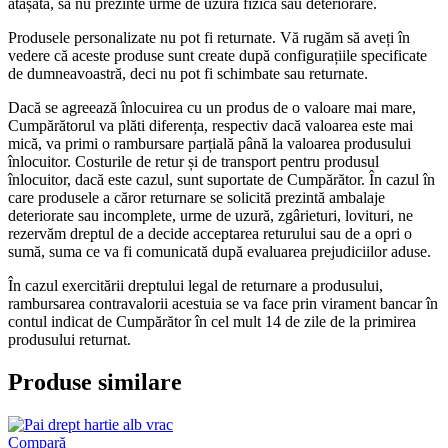
atașată, să nu prezinte urme de uzură fizică sau deteriorare.
Produsele personalizate nu pot fi returnate. Vă rugăm să aveți în
vedere că aceste produse sunt create după configurațiile specificate
de dumneavoastră, deci nu pot fi schimbate sau returnate.
Dacă se agreează înlocuirea cu un produs de o valoare mai mare,
Cumpărătorul va plăti diferența, respectiv dacă valoarea este mai
mică, va primi o rambursare parțială până la valoarea produsului
înlocuitor. Costurile de retur și de transport pentru produsul
înlocuitor, dacă este cazul, sunt suportate de Cumpărător. În cazul în
care produsele a căror returnare se solicită prezintă ambalaje
deteriorate sau incomplete, urme de uzură, zgârieturi, lovituri, ne
rezervăm dreptul de a decide acceptarea returului sau de a opri o
sumă, suma ce va fi comunicată după evaluarea prejudiciilor aduse.
În cazul exercitării dreptului legal de returnare a produsului,
rambursarea contravalorii acestuia se va face prin virament bancar în
contul indicat de Cumpărător în cel mult 14 de zile de la primirea
produsului returnat.
Produse similare
Compară