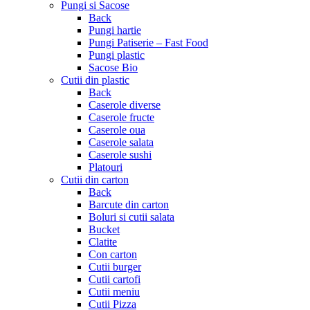
Pungi si Sacose
Back
Pungi hartie
Pungi Patiserie – Fast Food
Pungi plastic
Sacose Bio
Cutii din plastic
Back
Caserole diverse
Caserole fructe
Caserole oua
Caserole salata
Caserole sushi
Platouri
Cutii din carton
Back
Barcute din carton
Boluri si cutii salata
Bucket
Clatite
Con carton
Cutii burger
Cutii cartofi
Cutii meniu
Cutii Pizza