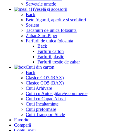
Servetele umede
Veselă și accesorii
Back
Bete frigarui, aperitiv si scobitori
Sosiera
Tacamuri de unica folosinta
Zahar-Sare-Piper
Farfurii de unica folosinta
Back
Farfurii carton
Farfurii plastic
Farfurii trestie de zahar
Cutii din carton
Back
Clasice CO3 (BAX)
Clasice CO5 (BAX)
Cutii Arhivare
Cutii cu Autosigilare/e-commerce
Cutii cu Capac Atasat
Cutii Incaltaminte
Cutii preformare
Cutii Transport Sticle
Favorite
Compară
Contul meu