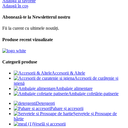
Adaugă la favorite
Adaugă în coș
Abonează-te la Newsletterul nostru
Fii la curent cu ultimele noutăți.
Produse recent vizualizate
Categorii produse
Accesorii & Altele
Accesorii de curățenie și
igienă
Ambalaje alimentare
Ambalaje cofetărie-patiserie
Detergenți
Pahare și accesorii
Șervețele și Prosoape de
hârtie
Veselă și accesorii