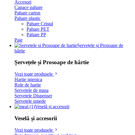
Accesori
Capace pahare
Pahare carton
Pahare plastic
Pahare Cristal
Pahare PET
Pahare PP
Paie
Șervețele și Prosoape de
hârtie
Șervețele și Prosoape de hârtie
Vezi toate produsele
Hartie igienica
Role de hartie
Servetele de masa
Servetele Dispenser
Servetele umede
Veselă și accesorii
Veselă și accesorii
Vezi toate produsele