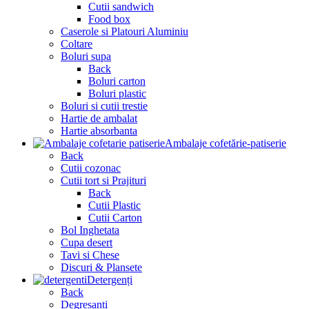
Cutii sandwich
Food box
Caserole si Platouri Aluminiu
Coltare
Boluri supa
Back
Boluri carton
Boluri plastic
Boluri si cutii trestie
Hartie de ambalat
Hartie absorbanta
Ambalaje cofetărie-patiserie
Back
Cutii cozonac
Cutii tort si Prajituri
Back
Cutii Plastic
Cutii Carton
Bol Inghetata
Cupa desert
Tavi si Chese
Discuri & Plansete
Detergenți
Back
Degresanti