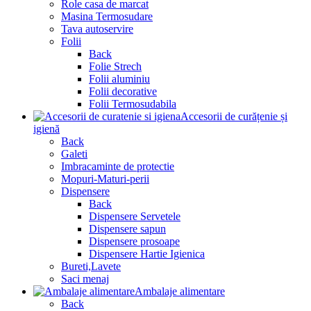
Role casa de marcat
Masina Termosudare
Tava autoservire
Folii
Back
Folie Strech
Folii aluminiu
Folii decorative
Folii Termosudabila
Accesorii de curățenie și
igienă
Back
Galeti
Imbracaminte de protectie
Mopuri-Maturi-perii
Dispensere
Back
Dispensere Servetele
Dispensere sapun
Dispensere prosoape
Dispensere Hartie Igienica
Bureti,Lavete
Saci menaj
Ambalaje alimentare
Back