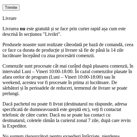
Livrare
Livrarea
nu
este gratuită și se face prin curier rapid așa cum este
descrisă în secțiunea "Livrări".
Produsele noastre sunt realizate câteodată pe bază de comandă, ceea
ce face ca durata de producție și livrare să fie de până la 14 zile
lucrătoare începând cu ziua procesării comenzii.
Comenzile sunt procesate cât mai curând după plasarea comenzii, în
intervalul Luni – Vineri 10:00-18:00. În cazul comenzilor plasate în
afara orelor de program (Luni – Vineri 10:00-18:00) sau în
weekend, acestea vor fi procesate în prima zi lucrătoare. De
sărbători și în perioadele de reduceri, termenul de livrare se poate
prelungi.
Dacă pachetul nu poate fi livrat (destinatarul nu răspunde, adresa
specificată de dumneavoastră este greșită etc), veți fi contactat
telefonic de către curier. Dacă nu se poate lua contact cu
destinatarul, coletele rămân la curierul zonal 7 zile, după care revin
la Expeditor.
Nu suntem răspunzători pentru expedieri întârziate, pierderea,