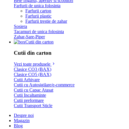
Bete frigarui, aperitiv si scobitori
Farfurii de unica folosinta
Farfurii carton
Farfurii plastic
Farfurii trestie de zahar
Sosiera
Tacamuri de unica folosinta
Zahar-Sare-Piper
Cutii din carton
Cutii din carton
Vezi toate produsele
Clasice CO3 (BAX)
Clasice CO5 (BAX)
Cutii Arhivare
Cutii cu Autosigilare/e-commerce
Cutii cu Capac Atasat
Cutii Incaltaminte
Cutii preformare
Cutii Transport Sticle
Despre noi
Magazin
Blog