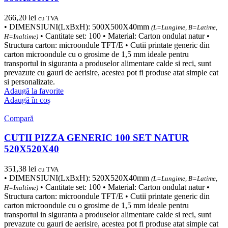
266,20
lei
cu TVA
• DIMENSIUNI(LxBxH): 500X500X40mm
(L=Lungime, B=Latime,
• Cantitate set: 100 • Material: Carton ondulat natur •
H=Inaltime)
Structura carton: microondule TFT/E • Cutii printate generic din
carton microondule cu o grosime de 1,5 mm ideale pentru
transportul in siguranta a produselor alimentare calde si reci, sunt
prevazute cu gauri de aerisire, acestea pot fi produse atat simple cat
si personalizate.
Adaugă la favorite
Adaugă în coș
Compară
CUTII PIZZA GENERIC 100 SET NATUR
520X520X40
351,38
lei
cu TVA
• DIMENSIUNI(LxBxH): 520X520X40mm
(L=Lungime, B=Latime,
• Cantitate set: 100 • Material: Carton ondulat natur •
H=Inaltime)
Structura carton: microondule TFT/E • Cutii printate generic din
carton microondule cu o grosime de 1,5 mm ideale pentru
transportul in siguranta a produselor alimentare calde si reci, sunt
prevazute cu gauri de aerisire, acestea pot fi produse atat simple cat