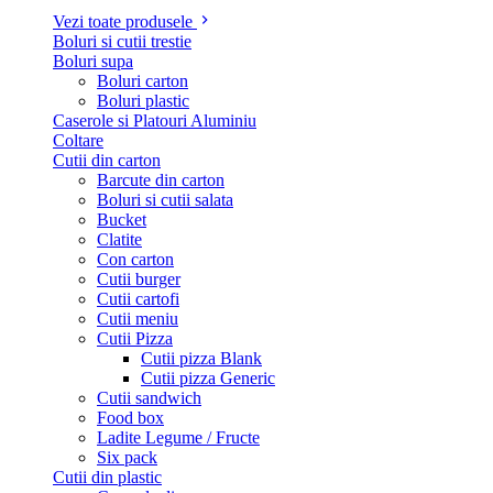
Vezi toate produsele
Boluri si cutii trestie
Boluri supa
Boluri carton
Boluri plastic
Caserole si Platouri Aluminiu
Coltare
Cutii din carton
Barcute din carton
Boluri si cutii salata
Bucket
Clatite
Con carton
Cutii burger
Cutii cartofi
Cutii meniu
Cutii Pizza
Cutii pizza Blank
Cutii pizza Generic
Cutii sandwich
Food box
Ladite Legume / Fructe
Six pack
Cutii din plastic