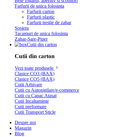
Bete frigarui, aperitiv si scobitori
Farfurii de unica folosinta
Farfurii carton
Farfurii plastic
Farfurii trestie de zahar
Sosiera
Tacamuri de unica folosinta
Zahar-Sare-Piper
Cutii din carton
Cutii din carton
Vezi toate produsele
Clasice CO3 (BAX)
Clasice CO5 (BAX)
Cutii Arhivare
Cutii cu Autosigilare/e-commerce
Cutii cu Capac Atasat
Cutii Incaltaminte
Cutii preformare
Cutii Transport Sticle
Despre noi
Magazin
Blog