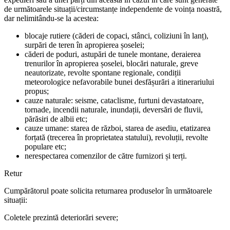
de următoarele situații/circumstanțe independente de voința noastră,
dar nelimitându-se la acestea:
blocaje rutiere (căderi de copaci, stânci, coliziuni în lanț),
surpări de teren în apropierea șoselei;
căderi de poduri, astupări de tunele montane, deraierea
trenurilor în apropierea șoselei, blocări naturale, greve
neautorizate, revolte spontane regionale, condiții
meteorologice nefavorabile bunei desfășurări a itinerariului
propus;
cauze naturale: seisme, cataclisme, furtuni devastatoare,
tornade, incendii naturale, inundații, deversări de fluvii,
părăsiri de albii etc;
cauze umane: starea de război, starea de asediu, etatizarea
forțată (trecerea în proprietatea statului), revoluții, revolte
populare etc;
nerespectarea comenzilor de către furnizori și terți.
Retur
Cumpărătorul poate solicita returnarea produselor în următoarele
situații:
Coletele prezintă deteriorări severe;