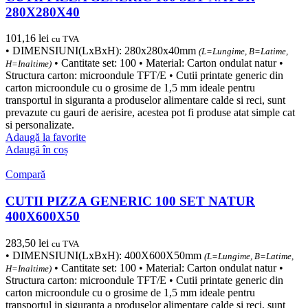
280X280X40
101,16
lei
cu TVA
• DIMENSIUNI(LxBxH): 280x280x40mm
(L=Lungime, B=Latime,
• Cantitate set: 100 • Material: Carton ondulat natur •
H=Inaltime)
Structura carton: microondule TFT/E • Cutii printate generic din
carton microondule cu o grosime de 1,5 mm ideale pentru
transportul in siguranta a produselor alimentare calde si reci, sunt
prevazute cu gauri de aerisire, acestea pot fi produse atat simple cat
si personalizate.
Adaugă la favorite
Adaugă în coș
Compară
CUTII PIZZA GENERIC 100 SET NATUR
400X600X50
283,50
lei
cu TVA
• DIMENSIUNI(LxBxH): 400X600X50mm
(L=Lungime, B=Latime,
• Cantitate set: 100 • Material: Carton ondulat natur •
H=Inaltime)
Structura carton: microondule TFT/E • Cutii printate generic din
carton microondule cu o grosime de 1,5 mm ideale pentru
transportul in siguranta a produselor alimentare calde si reci, sunt