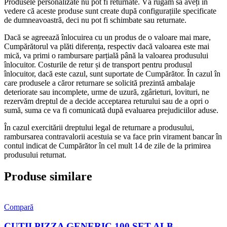
Produsele personalizate nu pot fi returnate. Vă rugăm să aveți în
vedere că aceste produse sunt create după configurațiile specificate
de dumneavoastră, deci nu pot fi schimbate sau returnate.
Dacă se agreează înlocuirea cu un produs de o valoare mai mare,
Cumpărătorul va plăti diferența, respectiv dacă valoarea este mai
mică, va primi o rambursare parțială până la valoarea produsului
înlocuitor. Costurile de retur și de transport pentru produsul
înlocuitor, dacă este cazul, sunt suportate de Cumpărător. În cazul în
care produsele a căror returnare se solicită prezintă ambalaje
deteriorate sau incomplete, urme de uzură, zgârieturi, lovituri, ne
rezervăm dreptul de a decide acceptarea returului sau de a opri o
sumă, suma ce va fi comunicată după evaluarea prejudiciilor aduse.
În cazul exercitării dreptului legal de returnare a produsului,
rambursarea contravalorii acestuia se va face prin virament bancar în
contul indicat de Cumpărător în cel mult 14 de zile de la primirea
produsului returnat.
Produse similare
Compară
CUTII PIZZA GENERIC 100 SET ALB