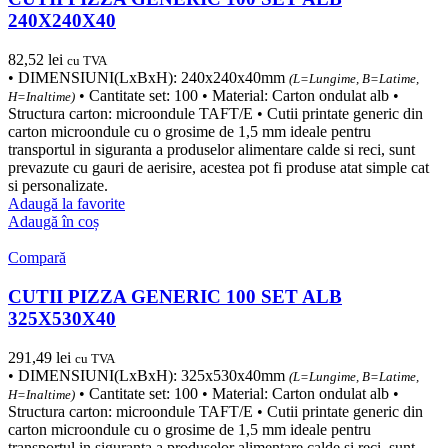
240X240X40
82,52
lei
cu TVA
• DIMENSIUNI(LxBxH): 240x240x40mm
(L=Lungime, B=Latime,
• Cantitate set: 100 • Material: Carton ondulat alb •
H=Inaltime)
Structura carton: microondule TAFT/E • Cutii printate generic din
carton microondule cu o grosime de 1,5 mm ideale pentru
transportul in siguranta a produselor alimentare calde si reci, sunt
prevazute cu gauri de aerisire, acestea pot fi produse atat simple cat
si personalizate.
Adaugă la favorite
Adaugă în coș
Compară
CUTII PIZZA GENERIC 100 SET ALB
325X530X40
291,49
lei
cu TVA
• DIMENSIUNI(LxBxH): 325x530x40mm
(L=Lungime, B=Latime,
• Cantitate set: 100 • Material: Carton ondulat alb •
H=Inaltime)
Structura carton: microondule TAFT/E • Cutii printate generic din
carton microondule cu o grosime de 1,5 mm ideale pentru
transportul in siguranta a produselor alimentare calde si reci, sunt