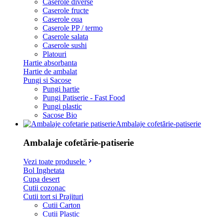
Caserole diverse
Caserole fructe
Caserole oua
Caserole PP / termo
Caserole salata
Caserole sushi
Platouri
Hartie absorbanta
Hartie de ambalat
Pungi si Sacose
Pungi hartie
Pungi Patiserie - Fast Food
Pungi plastic
Sacose Bio
Ambalaje cofetărie-patiserie
Ambalaje cofetărie-patiserie
Vezi toate produsele
Bol Inghetata
Cupa desert
Cutii cozonac
Cutii tort si Prajituri
Cutii Carton
Cutii Plastic