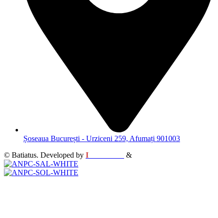
Șoseaua București - Urziceni 259, Afumați 901003
© Batiatus. Developed by
I
MCreative
&
WEBC