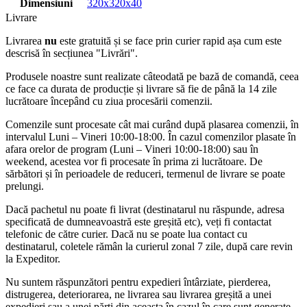
Dimensiuni
320x320x40
Livrare
Livrarea
nu
este gratuită și se face prin curier rapid așa cum este
descrisă în secțiunea "Livrări".
Produsele noastre sunt realizate câteodată pe bază de comandă, ceea
ce face ca durata de producție și livrare să fie de până la 14 zile
lucrătoare începând cu ziua procesării comenzii.
Comenzile sunt procesate cât mai curând după plasarea comenzii, în
intervalul Luni – Vineri 10:00-18:00. În cazul comenzilor plasate în
afara orelor de program (Luni – Vineri 10:00-18:00) sau în
weekend, acestea vor fi procesate în prima zi lucrătoare. De
sărbători și în perioadele de reduceri, termenul de livrare se poate
prelungi.
Dacă pachetul nu poate fi livrat (destinatarul nu răspunde, adresa
specificată de dumneavoastră este greșită etc), veți fi contactat
telefonic de către curier. Dacă nu se poate lua contact cu
destinatarul, coletele rămân la curierul zonal 7 zile, după care revin
la Expeditor.
Nu suntem răspunzători pentru expedieri întârziate, pierderea,
distrugerea, deteriorarea, ne livrarea sau livrarea greșită a unei
expedieri sau a unei părți din aceasta în cazul în care sunt generate