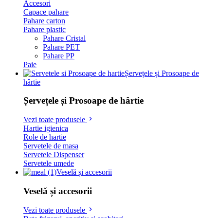
Accesori
Capace pahare
Pahare carton
Pahare plastic
Pahare Cristal
Pahare PET
Pahare PP
Paie
Șervețele și Prosoape de
hârtie
Șervețele și Prosoape de hârtie
Vezi toate produsele
Hartie igienica
Role de hartie
Servetele de masa
Servetele Dispenser
Servetele umede
Veselă și accesorii
Veselă și accesorii
Vezi toate produsele