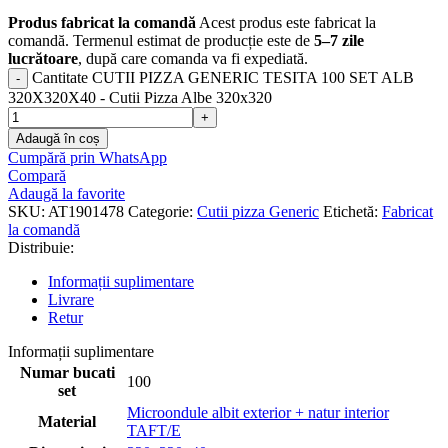
Produs fabricat la comandă
Acest produs este fabricat la
comandă. Termenul estimat de producție este de
5–7 zile
lucrătoare
, după care comanda va fi expediată.
Cantitate CUTII PIZZA GENERIC TESITA 100 SET ALB
320X320X40 - Cutii Pizza Albe 320x320
Adaugă în coș
Cumpără prin WhatsApp
Compară
Adaugă la favorite
SKU:
AT1901478
Categorie:
Cutii pizza Generic
Etichetă:
Fabricat
la comandă
Distribuie:
Informații suplimentare
Livrare
Retur
Informații suplimentare
Numar bucati
100
set
Microondule albit exterior + natur interior
Material
TAFT/E