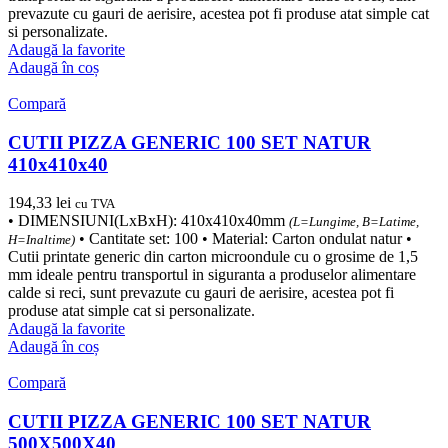
prevazute cu gauri de aerisire, acestea pot fi produse atat simple cat
si personalizate.
Adaugă la favorite
Adaugă în coș
Compară
CUTII PIZZA GENERIC 100 SET NATUR
410x410x40
194,33
lei
cu TVA
• DIMENSIUNI(LxBxH): 410x410x40mm
(L=Lungime, B=Latime,
• Cantitate set: 100 • Material: Carton ondulat natur •
H=Inaltime)
Cutii printate generic din carton microondule cu o grosime de 1,5
mm ideale pentru transportul in siguranta a produselor alimentare
calde si reci, sunt prevazute cu gauri de aerisire, acestea pot fi
produse atat simple cat si personalizate.
Adaugă la favorite
Adaugă în coș
Compară
CUTII PIZZA GENERIC 100 SET NATUR
500X500X40