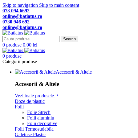
Skip to navigation
Skip to main content
073 094 6692
online@batiatus.ro
0730 946 692
online@batiatus.ro
Search
0
produse
0,00
lei
0
produse
Categorii produse
Accesorii & Altele
Accesorii & Altele
Vezi toate produsele
Doze de plastic
Folii
Folie Strech
Folii aluminiu
Folii decorative
Folii Termosudabila
Galetuse Plastic