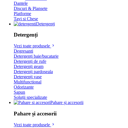
Dantele
Discuri & Plansete
Platforme
Tavi si Chese
Detergenți
Detergenți
Vezi toate produsele
Degresanti
Detergenți baie/bucatarie
Detergenți de rufe
Detergenți geam
Detergenți pardoseala
Detergenți vase
Multifunctional
Odorizante
Sapun
Soluții specializate
Pahare și accesorii
Pahare și accesorii
Vezi toate produsele