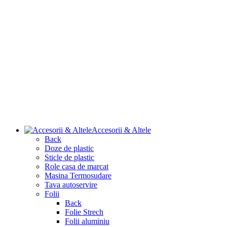
Accesorii & Altele
Back
Doze de plastic
Sticle de plastic
Role casa de marcat
Masina Termosudare
Tava autoservire
Folii
Back
Folie Strech
Folii aluminiu