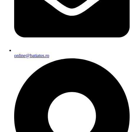
online@batiatus.ro