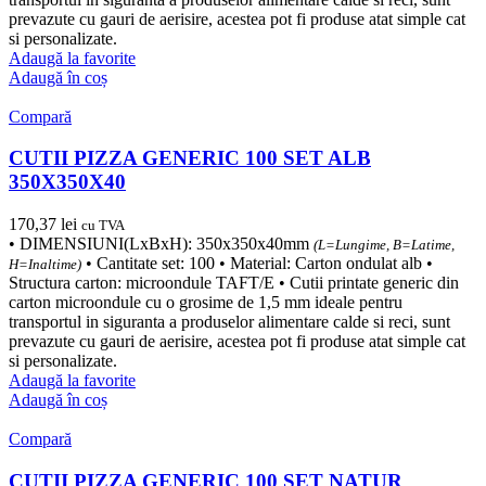
prevazute cu gauri de aerisire, acestea pot fi produse atat simple cat
si personalizate.
Adaugă la favorite
Adaugă în coș
Compară
CUTII PIZZA GENERIC 100 SET ALB
350X350X40
170,37
lei
cu TVA
• DIMENSIUNI(LxBxH): 350x350x40mm
(L=Lungime, B=Latime,
• Cantitate set: 100 • Material: Carton ondulat alb •
H=Inaltime)
Structura carton: microondule TAFT/E • Cutii printate generic din
carton microondule cu o grosime de 1,5 mm ideale pentru
transportul in siguranta a produselor alimentare calde si reci, sunt
prevazute cu gauri de aerisire, acestea pot fi produse atat simple cat
si personalizate.
Adaugă la favorite
Adaugă în coș
Compară
CUTII PIZZA GENERIC 100 SET NATUR