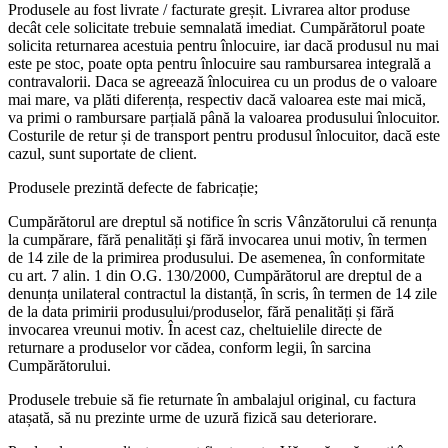
Produsele au fost livrate / facturate greșit. Livrarea altor produse
decât cele solicitate trebuie semnalată imediat. Cumpărătorul poate
solicita returnarea acestuia pentru înlocuire, iar dacă produsul nu mai
este pe stoc, poate opta pentru înlocuire sau rambursarea integrală a
contravalorii. Daca se agreează înlocuirea cu un produs de o valoare
mai mare, va plăti diferența, respectiv dacă valoarea este mai mică,
va primi o rambursare parțială până la valoarea produsului înlocuitor.
Costurile de retur și de transport pentru produsul înlocuitor, dacă este
cazul, sunt suportate de client.
Produsele prezintă defecte de fabricație;
Cumpărătorul are dreptul să notifice în scris Vânzătorului că renunța
la cumpărare, fără penalități şi fără invocarea unui motiv, în termen
de 14 zile de la primirea produsului. De asemenea, în conformitate
cu art. 7 alin. 1 din O.G. 130/2000, Cumpărătorul are dreptul de a
denunța unilateral contractul la distanță, în scris, în termen de 14 zile
de la data primirii produsului/produselor, fără penalități și fără
invocarea vreunui motiv. În acest caz, cheltuielile directe de
returnare a produselor vor cădea, conform legii, în sarcina
Cumpărătorului.
Produsele trebuie să fie returnate în ambalajul original, cu factura
atașată, să nu prezinte urme de uzură fizică sau deteriorare.