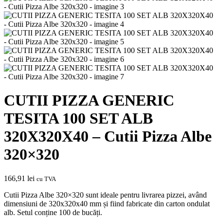
CUTII PIZZA GENERIC
TESITA 100 SET ALB
320X320X40 – Cutii Pizza Albe
320×320
166,91
lei
cu TVA
Cutii Pizza Albe 320×320 sunt ideale pentru livrarea pizzei, având
dimensiuni de 320x320x40 mm și fiind fabricate din carton ondulat
alb. Setul conține 100 de bucăți.