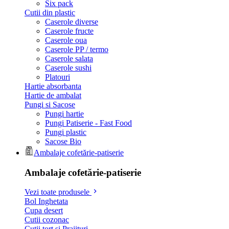
Six pack
Cutii din plastic
Caserole diverse
Caserole fructe
Caserole oua
Caserole PP / termo
Caserole salata
Caserole sushi
Platouri
Hartie absorbanta
Hartie de ambalat
Pungi si Sacose
Pungi hartie
Pungi Patiserie - Fast Food
Pungi plastic
Sacose Bio
Ambalaje cofetărie-patiserie
Ambalaje cofetărie-patiserie
Vezi toate produsele
Bol Inghetata
Cupa desert
Cutii cozonac
Cutii tort si Prajituri