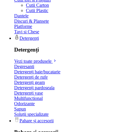
Cutii Carton
Cutii Plastic
Dantele
Discuri & Plansete
Platforme
Tavi si Chese
Detergenți
Detergenți
Vezi toate produsele
Degresanti
Detergenți baie/bucatarie
Detergenți de rufe
Detergenți geam
Detergenți pardoseala
Detergenți vase
Multifunctional
Odorizante
Sapun
Soluții specializate
Pahare și accesorii