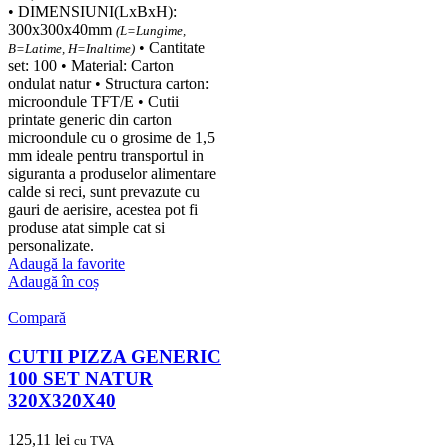
• DIMENSIUNI(LxBxH):
300x300x40mm
(L=Lungime,
• Cantitate
B=Latime, H=Inaltime)
set: 100 • Material: Carton
ondulat natur • Structura carton:
microondule TFT/E • Cutii
printate generic din carton
microondule cu o grosime de 1,5
mm ideale pentru transportul in
siguranta a produselor alimentare
calde si reci, sunt prevazute cu
gauri de aerisire, acestea pot fi
produse atat simple cat si
personalizate.
Adaugă la favorite
Adaugă în coș
Compară
CUTII PIZZA GENERIC
100 SET NATUR
320X320X40
125,11
lei
cu TVA