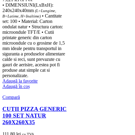
• DIMENSIUNI(LxBxH):
240x240x40mm
(L=Lungime,
• Cantitate
B=Latime, H=Inaltime)
set: 100 • Material: Carton
ondulat natur • Structura carton:
microondule TFT/E • Cutii
printate generic din carton
microondule cu o grosime de 1,5
mm ideale pentru transportul in
siguranta a produselor alimentare
calde si reci, sunt prevazute cu
gauri de aerisire, acestea pot fi
produse atat simple cat si
personalizate.
Adaugă la favorite
Adaugă în coș
Compară
CUTII PIZZA GENERIC
100 SET NATUR
260X260X35
111,80
lei
cu TVA