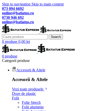
Skip to navigation
Skip to main content
073 094 6692
online@batiatus.ro
0730 946 692
online@batiatus.ro
Search
0
produse
0,00
lei
0
produse
Categorii produse
Accesorii & Altele
Accesorii & Altele
Vezi toate produsele
Doze de plastic
Folii
Folie Strech
Folii aluminiu