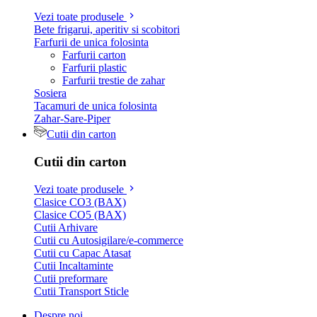
Vezi toate produsele
Bete frigarui, aperitiv si scobitori
Farfurii de unica folosinta
Farfurii carton
Farfurii plastic
Farfurii trestie de zahar
Sosiera
Tacamuri de unica folosinta
Zahar-Sare-Piper
Cutii din carton
Cutii din carton
Vezi toate produsele
Clasice CO3 (BAX)
Clasice CO5 (BAX)
Cutii Arhivare
Cutii cu Autosigilare/e-commerce
Cutii cu Capac Atasat
Cutii Incaltaminte
Cutii preformare
Cutii Transport Sticle
Despre noi