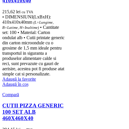
410x410x40
215,62
lei
cu TVA
• DIMENSIUNI(LxBxH):
410x410x40mm
(L=Lungime,
• Cantitate
B=Latime, H=Inaltime)
set: 100 • Material: Carton
ondulat alb • Cutii printate generic
din carton microondule cu o
grosime de 1,5 mm ideale pentru
transportul in siguranta a
produselor alimentare calde si
reci, sunt prevazute cu gauri de
aerisire, acestea pot fi produse atat
simple cat si personalizate.
Adaugă la favorite
Adaugă în coș
Compară
CUTII PIZZA GENERIC
100 SET ALB
460X460X40