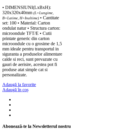
• DIMENSIUNI(LxBxH):
320x320x40mm
(L=Lungime,
• Cantitate
B=Latime, H=Inaltime)
set: 100 • Material: Carton
ondulat natur • Structura carton:
microondule TFT/E • Cutii
printate generic din carton
microondule cu o grosime de 1,5
mm ideale pentru transportul in
siguranta a produselor alimentare
calde si reci, sunt prevazute cu
gauri de aerisire, acestea pot fi
produse atat simple cat si
personalizate.
Adaugă la favorite
Adaugă în coș
Abonează-te la Newsletterul nostru