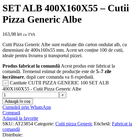
SET ALB 400X160X55 – Cutii
Pizza Generic Albe
163,98
lei
cu TVA
Cutii Pizza Generic Albe sunt realizate din carton ondulat alb, cu
dimensiuni de 400x160x55 mm. Acest set conține 100 de cutii,
ideale pentru livrarea și transportul pizzei.
Produs fabricat la comandă
Acest produs este fabricat la
comandă. Termenul estimat de producție este de
5–7 zile
lucrătoare
, după care comanda va fi expediată.
Cantitate CUTII PIZZA GENERIC 100 SET ALB
400X160X55 - Cutii Pizza Generic Albe
Adaugă în coș
Cumpără prin WhatsApp
Compară
Adaugă la favorite
SKU:
AT23854
Categorie:
Cutii pizza Generic
Etichetă:
Fabricat la
comandă
Distribuie: