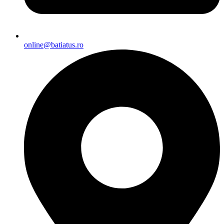
online@batiatus.ro