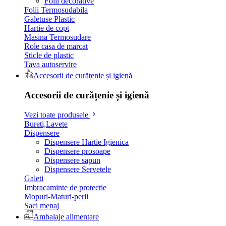
Folii decorative
Folii Termosudabila
Galetuse Plastic
Hartie de copt
Masina Termosudare
Role casa de marcat
Sticle de plastic
Tava autoservire
Accesorii de curățenie și igienă
Accesorii de curățenie și igienă
Vezi toate produsele
Bureti,Lavete
Dispensere
Dispensere Hartie Igienica
Dispensere prosoape
Dispensere sapun
Dispensere Servetele
Galeti
Imbracaminte de protectie
Mopuri-Maturi-perii
Saci menaj
Ambalaje alimentare