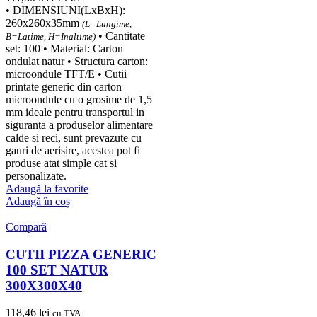
• DIMENSIUNI(LxBxH):
260x260x35mm
(L=Lungime,
• Cantitate
B=Latime, H=Inaltime)
set: 100 • Material: Carton
ondulat natur • Structura carton:
microondule TFT/E • Cutii
printate generic din carton
microondule cu o grosime de 1,5
mm ideale pentru transportul in
siguranta a produselor alimentare
calde si reci, sunt prevazute cu
gauri de aerisire, acestea pot fi
produse atat simple cat si
personalizate.
Adaugă la favorite
Adaugă în coș
Compară
CUTII PIZZA GENERIC
100 SET NATUR
300X300X40
118,46
lei
cu TVA