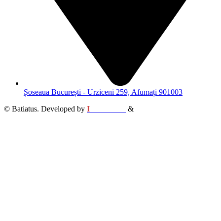
Șoseaua București - Urziceni 259, Afumați 901003
© Batiatus. Developed by
I
MCreative
&
WEBC