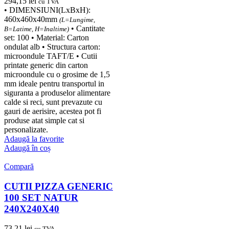
294,15
lei
cu TVA
• DIMENSIUNI(LxBxH):
460x460x40mm
(L=Lungime,
• Cantitate
B=Latime, H=Inaltime)
set: 100 • Material: Carton
ondulat alb • Structura carton:
microondule TAFT/E • Cutii
printate generic din carton
microondule cu o grosime de 1,5
mm ideale pentru transportul in
siguranta a produselor alimentare
calde si reci, sunt prevazute cu
gauri de aerisire, acestea pot fi
produse atat simple cat si
personalizate.
Adaugă la favorite
Adaugă în coș
Compară
CUTII PIZZA GENERIC
100 SET NATUR
240X240X40
73,21
lei
cu TVA