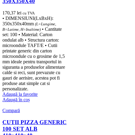
350X350X40
170,37
lei
cu TVA
• DIMENSIUNI(LxBxH):
350x350x40mm
(L=Lungime,
• Cantitate
B=Latime, H=Inaltime)
set: 100 • Material: Carton
ondulat alb • Structura carton:
microondule TAFT/E • Cutii
printate generic din carton
microondule cu o grosime de 1,5
mm ideale pentru transportul in
siguranta a produselor alimentare
calde si reci, sunt prevazute cu
gauri de aerisire, acestea pot fi
produse atat simple cat si
personalizate.
Adaugă la favorite
Adaugă în coș
Compară
CUTII PIZZA GENERIC
100 SET ALB