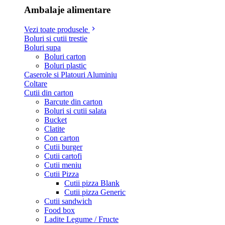
Ambalaje alimentare
Vezi toate produsele
Boluri si cutii trestie
Boluri supa
Boluri carton
Boluri plastic
Caserole si Platouri Aluminiu
Coltare
Cutii din carton
Barcute din carton
Boluri si cutii salata
Bucket
Clatite
Con carton
Cutii burger
Cutii cartofi
Cutii meniu
Cutii Pizza
Cutii pizza Blank
Cutii pizza Generic
Cutii sandwich
Food box
Ladite Legume / Fructe