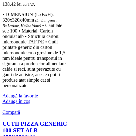
138,42
lei
cu TVA
• DIMENSIUNI(LxBxH):
320x320x40mm
(L=Lungime,
• Cantitate
B=Latime, H=Inaltime)
set: 100 • Material: Carton
ondulat alb • Structura carton:
microondule TAFT/E • Cutii
printate generic din carton
microondule cu o grosime de 1,5
mm ideale pentru transportul in
siguranta a produselor alimentare
calde si reci, sunt prevazute cu
gauri de aerisire, acestea pot fi
produse atat simple cat si
personalizate.
Adaugă la favorite
Adaugă în coș
Compară
CUTII PIZZA GENERIC
100 SET ALB