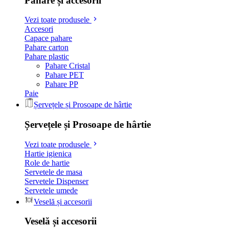
Pahare și accesorii
Vezi toate produsele
Accesori
Capace pahare
Pahare carton
Pahare plastic
Pahare Cristal
Pahare PET
Pahare PP
Paie
Șervețele și Prosoape de hârtie
Șervețele și Prosoape de hârtie
Vezi toate produsele
Hartie igienica
Role de hartie
Servetele de masa
Servetele Dispenser
Servetele umede
Veselă și accesorii
Veselă și accesorii